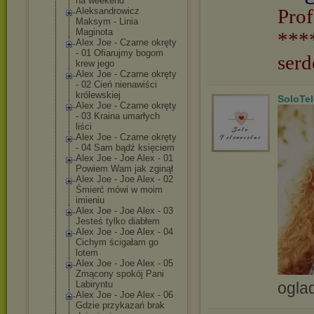
na weekend
Prof
Aleksandrowicz
Maksym - Linia
Maginota
***
Alex Joe - Czarne okręty
- 01 Ofiarujmy bogom
serd
krew jego
Alex Joe - Czarne okręty
- 02 Cień nienawiści
królewskiej
SoloTe
Alex Joe - Czarne okręty
- 03 Kraina umarłych
liści
Alex Joe - Czarne okręty
- 04 Sam bądź księciem
Alex Joe - Joe Alex - 01
Powiem Wam jak zginął
Alex Joe - Joe Alex - 02
Śmierć mówi w moim
imieniu
Alex Joe - Joe Alex - 03
Jesteś tylko diabłem
Alex Joe - Joe Alex - 04
Cichym ścigałam go
lotem
Alex Joe - Joe Alex - 05
Zmącony spokój Pani
ogla
Labiryntu
Alex Joe - Joe Alex - 06
Gdzie przykazań brak