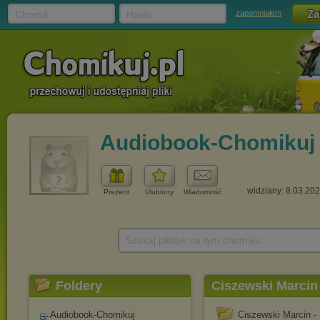
Chomik
Hasło
zapomniałem
Audiobook-Chomikuj
widziany: 8.03.20
Prezent
Ulubiony
Wiadomość
Szukaj plików na tym chomiku
Foldery
Ciszewski Marcin
Audiobook-Chomikuj
Ciszewski Marcin -