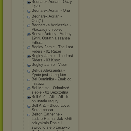
Bednarek Adrian - Oczy
Lęku
Bednarek Adrian - Ona
Bednarek Adrian -
Ona(1)
Bednarska Agnieszka -
Płaczący chłopiec
Beevor Antony - Ardeny
1944. Ostatnia szansa
Hitlera
Begley Jamie - The Last
Riders - 01 Razer
Begley Jamie - The Last
Riders - 03 Knox
Begley Jamie - Viper
Bekus Aleksandra -
Życie jest damą kier
Bel Dominika - Znak od
mistrza
Bel Melisa - Odnaleźć
siebie - 01 Bezczelna
Bell A.Z. - After All. To
on ustala reguły
Bell A.Z. - Blood Love.
Serce bossa
Belton Catherine -
Ludzie Putina. Jak KGB
odzyskalo Rosje i
zwrocilo sie przeciwko