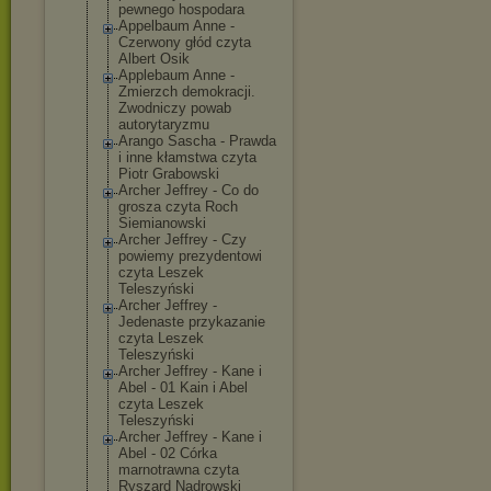
pewnego hospodara
Appelbaum Anne -
Czerwony głód czyta
Albert Osik
Applebaum Anne -
Zmierzch demokracji.
Zwodniczy powab
autorytaryzmu
Arango Sascha - Prawda
i inne kłamstwa czyta
Piotr Grabowski
Archer Jeffrey - Co do
grosza czyta Roch
Siemianowski
Archer Jeffrey - Czy
powiemy prezydentowi
czyta Leszek
Teleszyński
Archer Jeffrey -
Jedenaste przykazanie
czyta Leszek
Teleszyński
Archer Jeffrey - Kane i
Abel - 01 Kain i Abel
czyta Leszek
Teleszyński
Archer Jeffrey - Kane i
Abel - 02 Córka
marnotrawna czyta
Ryszard Nadrowski