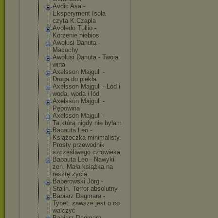
Avdic Asa -
Eksperyment Isola
czyta K.Czapla
Avoledo Tullio -
Korzenie niebios
Awolusi Danuta -
Macochy
Awolusi Danuta - Twoja
wina
Axelsson Majgull -
Droga do piekła
Axelsson Majgull - Lód i
woda, woda i lód
Axelsson Majgull -
Pępowina
Axelsson Majgull -
Ta,którą nigdy nie byłam
Babauta Leo -
Książeczka minimalisty.
Prosty przewodnik
szczęśliwego człowieka
Babauta Leo - Nawyki
zen. Mała książka na
resztę życia
Baberowski Jörg -
Stalin. Terror absolutny
Babiarz Dagmara -
Tybet, zawsze jest o co
walczyć
Babiarz Dagmara -