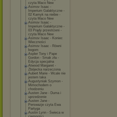
czyta Maco New
Asimov Isaac -
Imperium Galaktyczne -
02 Kamyk na niebie -
czyta Maco New
Asimov Isaac -
Imperium Galaktyczne -
03 Prądy przestrzeni -
czyta Maco New
Asimov Isaac - Koniec
Wieczności
Asimov Isaac - Równi
bogom
Aspler Tony i Pape
Gordon - Smak zła -
Edycja specjalna
Atwood Margaret -
Zbójecka narzeczona
Aubert Marie - Wcale nie
jestem taka
Augustyniak Szymon -
Mimochodem o
chodzeniu
Austen Jane - Duma i
uprzedzenie
Austen Jane -
Perswazje czyta Ewa
Partyga
Austin Lynn - Świeca w
ciemności