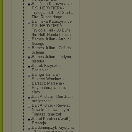
Barlińska Katarzyna vel
P.S. HERYTIERA -
Trylogia Hell - 02 Start a
Fire. Runda druga
Barlińska Katarzyna vel
P.S. HERYTIERA -
Trylogia Hell - 03 Burn
the Hell. Runda trzecia
Barnes Julian - Arthur i
George
Barnes Julian - Coś do
oclenia
Barnes Julian - Jedyna
historia
Barrek Krzysztof -
Posłaniec
Barriga Tamara -
Sekrety Wrocławia
Barszcz Marzena -
Psychoterapia przez
ciało
Bart Andrzej - Don Juan
raz jeszcze
Bart Andrzej - Rewers.
Nowela filmowa czyta
Tomasz Ignaczak
Bartel Karolina (Avath) -
Eresteja
Bartłomiejczyk Krystyna
- Zapisane w gwiazdach