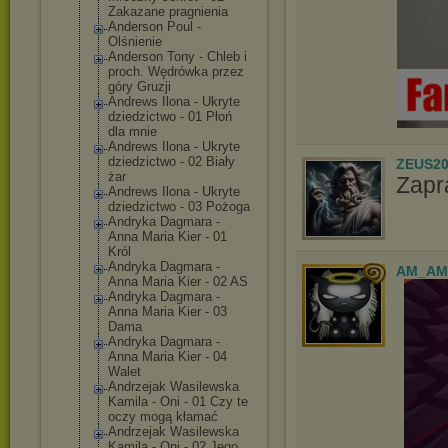
Zakazane pragnienia
Anderson Poul -
Olśnienie
Anderson Tony - Chleb i
proch. Wędrówka przez
góry Gruzji
Andrews Ilona - Ukryte
dziedzictwo - 01 Płoń
dla mnie
Andrews Ilona - Ukryte
dziedzictwo - 02 Biały
ZEUS20
żar
Zapr
Andrews Ilona - Ukryte
dziedzictwo - 03 Pożoga
Andryka Dagmara -
Anna Maria Kier - 01
Król
Andryka Dagmara -
AM_AM
Anna Maria Kier - 02 AS
Andryka Dagmara -
Anna Maria Kier - 03
Dama
Andryka Dagmara -
Anna Maria Kier - 04
Walet
Andrzejak Wasilewska
Kamila - Oni - 01 Czy te
oczy mogą kłamać
Andrzejak Wasilewska
Kamila - Oni - 02 Jego