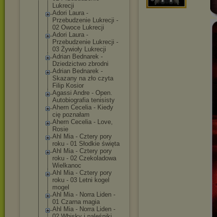
Lukrecji
Adori Laura -
Przebudzenie Lukrecji -
02 Owoce Lukrecji
Adori Laura -
Przebudzenie Lukrecji -
03 Żywioły Lukrecji
Adrian Bednarek -
Dziedzictwo zbrodni
Adrian Bednarek -
Skazany na zło czyta
Filip Kosior
Agassi Andre - Open.
Autobiografia tenisisty
Ahern Cecelia - Kiedy
cię poznałam
Ahern Cecelia - Love,
Rosie
Ahl Mia - Cztery pory
roku - 01 Słodkie święta
Ahl Mia - Cztery pory
roku - 02 Czekoladowa
Wielkanoc
Ahl Mia - Cztery pory
roku - 03 Letni kogel
mogel
Ahl Mia - Norra Liden -
01 Czarna magia
Ahl Mia - Norra Liden -
02 Whisky i naleśniki