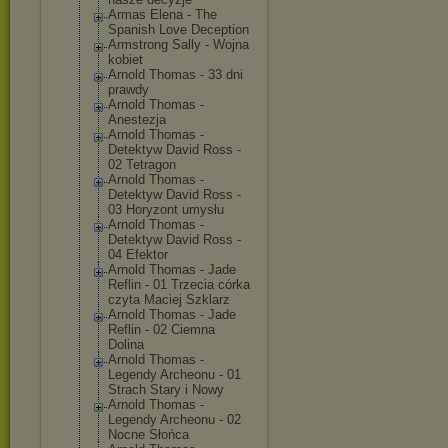
Armas Elena - The
Spanish Love Deception
Armstrong Sally - Wojna
kobiet
Arnold Thomas - 33 dni
prawdy
Arnold Thomas -
Anestezja
Arnold Thomas -
Detektyw David Ross -
02 Tetragon
Arnold Thomas -
Detektyw David Ross -
03 Horyzont umysłu
Arnold Thomas -
Detektyw David Ross -
04 Efektor
Arnold Thomas - Jade
Reflin - 01 Trzecia córka
czyta Maciej Szklarz
Arnold Thomas - Jade
Reflin - 02 Ciemna
Dolina
Arnold Thomas -
Legendy Archeonu - 01
Strach Stary i Nowy
Arnold Thomas -
Legendy Archeonu - 02
Nocne Słońca