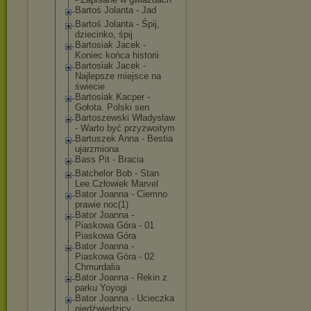
Bartoś Jolanta - Jad
Bartoś Jolanta - Śpij,
dziecinko, śpij
Bartosiak Jacek -
Koniec końca historii
Bartosiak Jacek -
Najlepsze miejsce na
świecie
Bartosiak Kacper -
Gołota. Polski sen
Bartoszewski Władysław
- Warto być przyzwoitym
Bartuszek Anna - Bestia
ujarzmiona
Bass Pit - Bracia
Batchelor Bob - Stan
Lee.Człowiek Marvel
Bator Joanna - Ciemno
prawie noc(1)
Bator Joanna -
Piaskowa Góra - 01
Piaskowa Góra
Bator Joanna -
Piaskowa Góra - 02
Chmurdalia
Bator Joanna - Rekin z
parku Yoyogi
Bator Joanna - Ucieczka
niedźwiedzicy