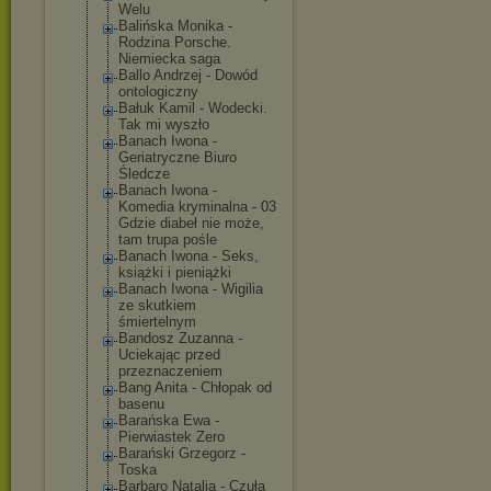
Welu
Balińska Monika -
Rodzina Porsche.
Niemiecka saga
Ballo Andrzej - Dowód
ontologiczny
Bałuk Kamil - Wodecki.
Tak mi wyszło
Banach Iwona -
Geriatryczne Biuro
Śledcze
Banach Iwona -
Komedia kryminalna - 03
Gdzie diabeł nie może,
tam trupa pośle
Banach Iwona - Seks,
książki i pieniążki
Banach Iwona - Wigilia
ze skutkiem
śmiertelnym
Bandosz Zuzanna -
Uciekając przed
przeznaczeniem
Bang Anita - Chłopak od
basenu
Barańska Ewa -
Pierwiastek Zero
Barański Grzegorz -
Toska
Barbaro Natalia - Czuła