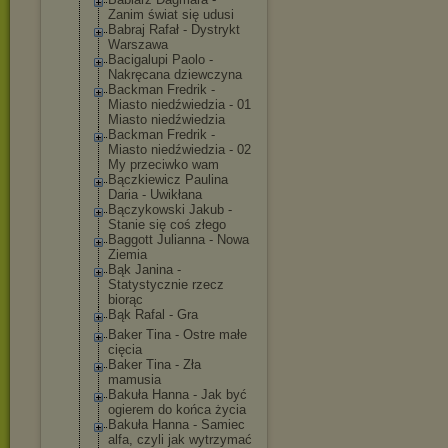
Zanim świat się udusi
Babraj Rafał - Dystrykt
Warszawa
Bacigalupi Paolo -
Nakręcana dziewczyna
Backman Fredrik -
Miasto niedźwiedzia - 01
Miasto niedźwiedzia
Backman Fredrik -
Miasto niedźwiedzia - 02
My przeciwko wam
Bączkiewicz Paulina
Daria - Uwikłana
Bączykowski Jakub -
Stanie się coś złego
Baggott Julianna - Nowa
Ziemia
Bąk Janina -
Statystycznie rzecz
biorąc
Bąk Rafal - Gra
Baker Tina - Ostre małe
cięcia
Baker Tina - Zła
mamusia
Bakuła Hanna - Jak być
ogierem do końca życia
Bakuła Hanna - Samiec
alfa, czyli jak wytrzymać