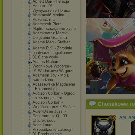
Abnett Dan - Herezja
Horusa - 01
Wywyższenie Horusa
Abramović Marina -
Pokonać mur
Adamczyk Piotr -
Mądre, szczęśliwe życie
Adamkowicz Marek -
Oblężenie Gdańska
Adams Meg - Stalker
Adams P.K. - Zbrodnie
na dworze Jagiellonów -
01 Ciche wody
Adams Richard -
Wodnikowe Wzgórze -
01 Wodnikowe Wzgórze
Adamson Joy - Moja
lwia rodzina
Adaszewska Magdalena
- Balsamistka
Addison Corban - Ogród
spieczonej ziemi
Addison Corban -
Chomikowe r
Wędrówka przez Słońce
Adler-Olsen Jussi -
Departament Q - 09
AM_AM
Chlorek sodu
Adori Laura -
Przebudzenie Lukrecji -
01 Przebudzenie