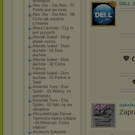
dziesięciu
DELL_2
Alex Joe - Joe Alex - 07
Piekło jest we mnie
Alex Joe - Joe Alex - 08
Cicha jak ostatnie
tchnienie
Alexa Lavenda - Czy to
jest przyjaźń
Allende Isabel - Długi
płatek morza
Allende Isabel - Dom
duchów - 01 Dom
duchów
💖 𝑮
Allende Isabel - Dom
duchów - 02 Córka
Fortuny
Allende Isabel - Dom
duchów - 03 Portret w

Sepii
Alsterdal Tove - Eira
Sjödin - 01 Wiemy, że
pamiętasz
Alsterdal Tove - Eira
izabela
Sjödin - 02 Nikt cię nie
odnajdzie
Zapr
Altinyelekliog
lu Demet -
Tajemnice dworu sułtana
- 04 Mihrimah. Córka
odaliski
Alzamora Sebastià -