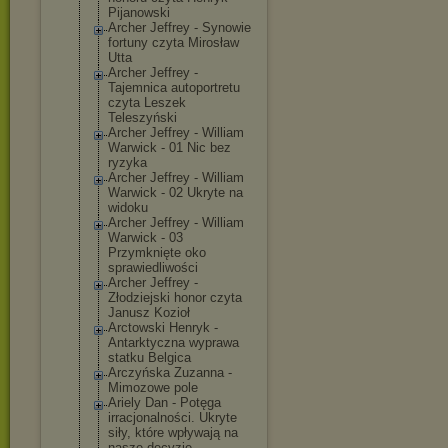
Pijanowski
Archer Jeffrey - Synowie
fortuny czyta Mirosław
Utta
Archer Jeffrey -
Tajemnica autoportretu
czyta Leszek
Teleszyński
Archer Jeffrey - William
Warwick - 01 Nic bez
ryzyka
Archer Jeffrey - William
Warwick - 02 Ukryte na
widoku
Archer Jeffrey - William
Warwick - 03
Przymknięte oko
sprawiedliwośc
i
Archer Jeffrey -
Złodziejski honor czyta
Janusz Kozioł
Arctowski Henryk -
Antarktyczna wyprawa
statku Belgica
Arczyńska Zuzanna -
Mimozowe pole
Ariely Dan - Potęga
irracjonalnośc
i. Ukryte
siły, które wpływają na
nasze decyzje