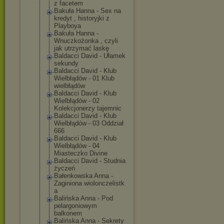
z facetem
Bakuła Hanna - Sex na
kredyt , historyjki z
Playboya
Bakuła Hanna -
Wnuczkożonka , czyli
jak utrzymać laskę
Baldacci David - Ułamek
sekundy
Baldacci David - Klub
Wielbłądów - 01 Klub
wielbłądów
Baldacci David - Klub
Wielbłądów - 02
Kolekcjonerzy tajemnic
Baldacci David - Klub
Wielbłądów - 03 Oddział
666
Baldacci David - Klub
Wielbłądów - 04
Miasteczko Divine
Baldacci David - Studnia
życzeń
Bałenkowska Anna -
Zaginiona wiolonczelistk
a
Balińska Anna - Pod
pelargoniowym
balkonem
Balińska Anna - Sekrety