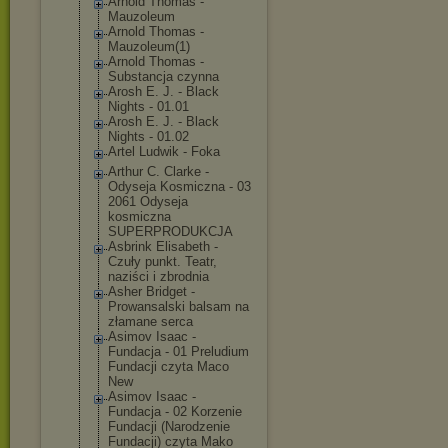
Arnold Thomas -
Mauzoleum
Arnold Thomas -
Mauzoleum(1)
Arnold Thomas -
Substancja czynna
Arosh E. J. - Black
Nights - 01.01
Arosh E. J. - Black
Nights - 01.02
Artel Ludwik - Foka
Arthur C. Clarke -
Odyseja Kosmiczna - 03
2061 Odyseja
kosmiczna
SUPERPRODUKCJA
Asbrink Elisabeth -
Czuły punkt. Teatr,
naziści i zbrodnia
Asher Bridget -
Prowansalski balsam na
złamane serca
Asimov Isaac -
Fundacja - 01 Preludium
Fundacji czyta Maco
New
Asimov Isaac -
Fundacja - 02 Korzenie
Fundacji (Narodzenie
Fundacji) czyta Mako