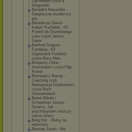
Zachodowi czyta B
Glogowski
Benedict Alexandra -
Świąteczna mordercza
gra
Benedictus David -
Kubuś Puchatek - 03
Powrót do Stumilowego
Lasu czyta Janusz
Gajos
Benford Gregory -
Fundacja - 03
Zagrożenie Fundacji
czyta Maco New
Benjamin Chloe -
Immortaliści czyta Filip
Kosior
Bennewicz Maciej -
Coaching czyli
Restauracja Osobowości
czyta Roch
Siemianowski
Bereś Witold i
Schwertner Janusz -
Szramy. Jak
psychosystem niszczy
nasze dzieci
Berg Eric - Ruiny na
wybrzeżu
Berman Sarah - Nie