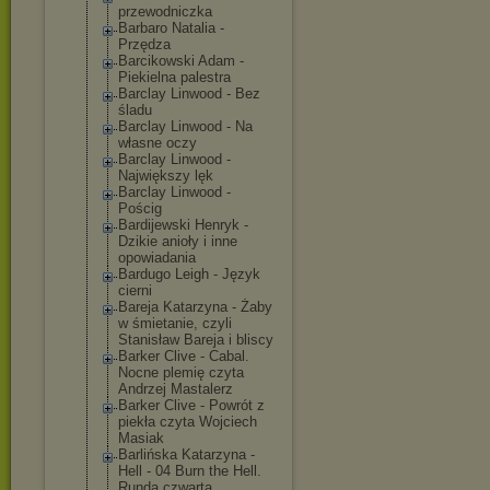
przewodniczka
Barbaro Natalia -
Przędza
Barcikowski Adam -
Piekielna palestra
Barclay Linwood - Bez
śladu
Barclay Linwood - Na
własne oczy
Barclay Linwood -
Największy lęk
Barclay Linwood -
Pościg
Bardijewski Henryk -
Dzikie anioły i inne
opowiadania
Bardugo Leigh - Język
cierni
Bareja Katarzyna - Żaby
w śmietanie, czyli
Stanisław Bareja i bliscy
Barker Clive - Cabal.
Nocne plemię czyta
Andrzej Mastalerz
Barker Clive - Powrót z
piekła czyta Wojciech
Masiak
Barlińska Katarzyna -
Hell - 04 Burn the Hell.
Runda czwarta