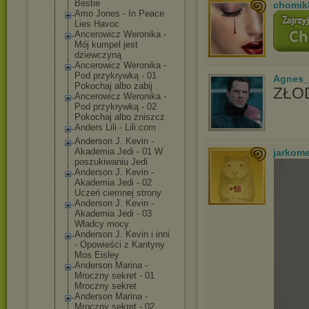
Bestie
chomik
Amo Jones - In Peace
Lies Havoc
Ancerowicz Weronika -
Mój kumpel jest
dziewczyną
Ancerowicz Weronika -
Pod przykrywką - 01
Agnes_
Pokochaj albo zabij
ZŁOD
Ancerowicz Weronika -
Pod przykrywką - 02
Pokochaj albo zniszcz
Anders Lili - Lili.com
Anderson J. Kevin -
Akademia Jedi - 01 W
jarkom
poszukiwaniu Jedi
Anderson J. Kevin -
Akademia Jedi - 02
Uczeń ciemnej strony
Anderson J. Kevin -
Akademia Jedi - 03
Władcy mocy
Anderson J. Kevin i inni
- Opowieści z Kantyny
Mos Eisley
Anderson Marina -
Mroczny sekret - 01
Mroczny sekret
Anderson Marina -
Mroczny sekret - 02