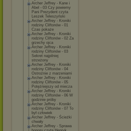
Archer Jeffrey - Kane i
Abel - 03 Czy powiemy
Pani Prezydent czyta
Leszek Teleszyński
Archer Jeffrey - Kroniki
rodziny Cliftonów - 01
Czas pokaże
Archer Jeffrey - Kroniki
rodziny Cliftonów - 02 Za
grzechy ojca
Archer Jeffrey - Kroniki
rodziny Cliftonów - 03
Sekret najpilniej
strzeżony
Archer Jeffrey - Kroniki
rodziny Cliftonów - 04
Ostrożnie z marzeniami
Archer Jeffrey - Kroniki
rodziny Cliftonów - 05
Potężniejszy od miecza
Archer Jeffrey - Kroniki
rodziny Cliftonów - 06 W
godzinie próby
Archer Jeffrey - Kroniki
rodziny Cliftonów - 07 To
był człowiek
Archer Jeffrey - Ścieżki
chwały
Archer Jeffrey - Sprawa
honoru czyta Henryk