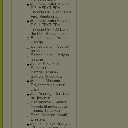
Barlińska Katarzyna vel
P.S. HERYTIERA -
Trylogia Hell - 02 Start a
Fire. Runda druga
Barlińska Katarzyna vel
P.S. HERYTIERA -
Trylogia Hell - 03 Burn
the Hell. Runda trzecia
Barnes Julian - Arthur i
George
Barnes Julian - Coś do
oclenia
Barnes Julian - Jedyna
historia
Barrek Krzysztof -
Posłaniec
Barriga Tamara -
Sekrety Wrocławia
Barszcz Marzena -
Psychoterapia przez
ciało
Bart Andrzej - Don Juan
raz jeszcze
Bart Andrzej - Rewers.
Nowela filmowa czyta
Tomasz Ignaczak
Bartel Karolina (Avath) -
Eresteja
Bartłomiejczyk Krystyna
- Zapisane w gwiazdach