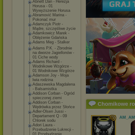
Abnett Dan - Herezja
Horusa - 01
Wywyższenie Horusa
Abramović Marina -
Pokonać mur
Adamczyk Piotr -
Mądre, szczęśliwe życie
Adamkowicz Marek -
Oblężenie Gdańska
Adams Meg - Stalker
Adams P.K. - Zbrodnie
na dworze Jagiellonów -
01 Ciche wody
Adams Richard -
Wodnikowe Wzgórze -
01 Wodnikowe Wzgórze
Adamson Joy - Moja
lwia rodzina
Adaszewska Magdalena
- Balsamistka
Addison Corban - Ogród
spieczonej ziemi
Addison Corban -
Chomikowe r
Wędrówka przez Słońce
Adler-Olsen Jussi -
Departament Q - 09
AM_AM
Chlorek sodu
Adori Laura -
Przebudzenie Lukrecji -
01 Przebudzenie