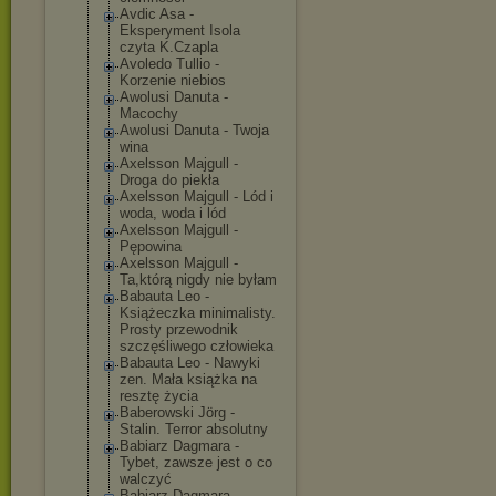
Avdic Asa -
Eksperyment Isola
czyta K.Czapla
Avoledo Tullio -
Korzenie niebios
Awolusi Danuta -
Macochy
Awolusi Danuta - Twoja
wina
Axelsson Majgull -
Droga do piekła
Axelsson Majgull - Lód i
woda, woda i lód
Axelsson Majgull -
Pępowina
Axelsson Majgull -
Ta,którą nigdy nie byłam
Babauta Leo -
Książeczka minimalisty.
Prosty przewodnik
szczęśliwego człowieka
Babauta Leo - Nawyki
zen. Mała książka na
resztę życia
Baberowski Jörg -
Stalin. Terror absolutny
Babiarz Dagmara -
Tybet, zawsze jest o co
walczyć
Babiarz Dagmara -