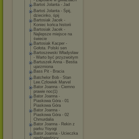
Bartoś Jolanta - Jad
Bartoś Jolanta - Śpij,
dziecinko, śpij
Bartosiak Jacek -
Koniec końca historii
Bartosiak Jacek -
Najlepsze miejsce na
świecie
Bartosiak Kacper -
Gołota. Polski sen
Bartoszewski Władysław
- Warto być przyzwoitym
Bartuszek Anna - Bestia
ujarzmiona
Bass Pit - Bracia
Batchelor Bob - Stan
Lee.Człowiek Marvel
Bator Joanna - Ciemno
prawie noc(1)
Bator Joanna -
Piaskowa Góra - 01
Piaskowa Góra
Bator Joanna -
Piaskowa Góra - 02
Chmurdalia
Bator Joanna - Rekin z
parku Yoyogi
Bator Joanna - Ucieczka
niedźwiedzicy