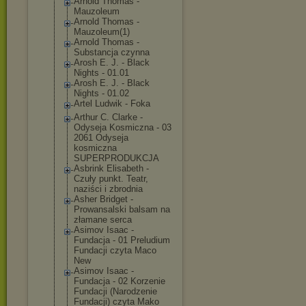
Arnold Thomas -
Mauzoleum
Arnold Thomas -
Mauzoleum(1)
Arnold Thomas -
Substancja czynna
Arosh E. J. - Black
Nights - 01.01
Arosh E. J. - Black
Nights - 01.02
Artel Ludwik - Foka
Arthur C. Clarke -
Odyseja Kosmiczna - 03
2061 Odyseja
kosmiczna
SUPERPRODUKCJA
Asbrink Elisabeth -
Czuły punkt. Teatr,
naziści i zbrodnia
Asher Bridget -
Prowansalski balsam na
złamane serca
Asimov Isaac -
Fundacja - 01 Preludium
Fundacji czyta Maco
New
Asimov Isaac -
Fundacja - 02 Korzenie
Fundacji (Narodzenie
Fundacji) czyta Mako