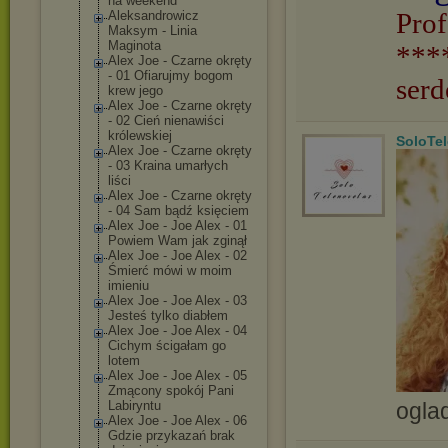
na weekend
Prof
Aleksandrowicz
Maksym - Linia
Maginota
***
Alex Joe - Czarne okręty
- 01 Ofiarujmy bogom
serd
krew jego
Alex Joe - Czarne okręty
- 02 Cień nienawiści
królewskiej
SoloTe
Alex Joe - Czarne okręty
- 03 Kraina umarłych
liści
Alex Joe - Czarne okręty
- 04 Sam bądź księciem
Alex Joe - Joe Alex - 01
Powiem Wam jak zginął
Alex Joe - Joe Alex - 02
Śmierć mówi w moim
imieniu
Alex Joe - Joe Alex - 03
Jesteś tylko diabłem
Alex Joe - Joe Alex - 04
Cichym ścigałam go
lotem
Alex Joe - Joe Alex - 05
Zmącony spokój Pani
ogla
Labiryntu
Alex Joe - Joe Alex - 06
Gdzie przykazań brak