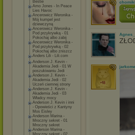
Bestie
chomik
Amo Jones - In Peace
Lies Havoc
Ancerowicz Weronika -
Mój kumpel jest
dziewczyną
Ancerowicz Weronika -
Pod przykrywką - 01
Agnes_
Pokochaj albo zabij
ZŁOD
Ancerowicz Weronika -
Pod przykrywką - 02
Pokochaj albo zniszcz
Anders Lili - Lili.com
Anderson J. Kevin -
Akademia Jedi - 01 W
jarkom
poszukiwaniu Jedi
Anderson J. Kevin -
Akademia Jedi - 02
Uczeń ciemnej strony
Anderson J. Kevin -
Akademia Jedi - 03
Władcy mocy
Anderson J. Kevin i inni
- Opowieści z Kantyny
Mos Eisley
Anderson Marina -
Mroczny sekret - 01
Mroczny sekret
Anderson Marina -
Mroczny sekret - 02