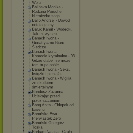
Welu
Balińska Monika -
Rodzina Porsche.
Niemiecka saga
Ballo Andrzej - Dowód
ontologiczny
Bałuk Kamil - Wodecki.
Tak mi wyszło
Banach Iwona -
Geriatryczne Biuro
Śledcze
Banach Iwona -
Komedia kryminalna - 03
Gdzie diabeł nie może,
tam trupa pośle
Banach Iwona - Seks,
książki i pieniążki
Banach Iwona - Wigilia
ze skutkiem
śmiertelnym
Bandosz Zuzanna -
Uciekając przed
przeznaczeniem
Bang Anita - Chłopak od
basenu
Barańska Ewa -
Pierwiastek Zero
Barański Grzegorz -
Toska
Barbaro Natalia - Czuła