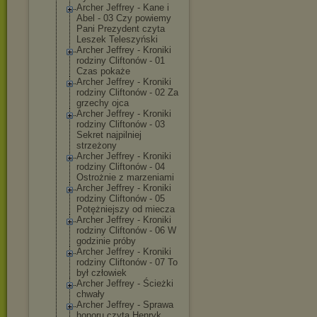
Archer Jeffrey - Kane i
Abel - 03 Czy powiemy
Pani Prezydent czyta
Leszek Teleszyński
Archer Jeffrey - Kroniki
rodziny Cliftonów - 01
Czas pokaże
Archer Jeffrey - Kroniki
rodziny Cliftonów - 02 Za
grzechy ojca
Archer Jeffrey - Kroniki
rodziny Cliftonów - 03
Sekret najpilniej
strzeżony
Archer Jeffrey - Kroniki
rodziny Cliftonów - 04
Ostrożnie z marzeniami
Archer Jeffrey - Kroniki
rodziny Cliftonów - 05
Potężniejszy od miecza
Archer Jeffrey - Kroniki
rodziny Cliftonów - 06 W
godzinie próby
Archer Jeffrey - Kroniki
rodziny Cliftonów - 07 To
był człowiek
Archer Jeffrey - Ścieżki
chwały
Archer Jeffrey - Sprawa
honoru czyta Henryk