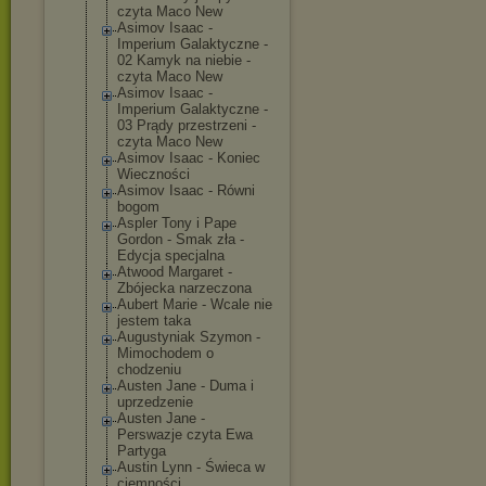
czyta Maco New
Asimov Isaac -
Imperium Galaktyczne -
02 Kamyk na niebie -
czyta Maco New
Asimov Isaac -
Imperium Galaktyczne -
03 Prądy przestrzeni -
czyta Maco New
Asimov Isaac - Koniec
Wieczności
Asimov Isaac - Równi
bogom
Aspler Tony i Pape
Gordon - Smak zła -
Edycja specjalna
Atwood Margaret -
Zbójecka narzeczona
Aubert Marie - Wcale nie
jestem taka
Augustyniak Szymon -
Mimochodem o
chodzeniu
Austen Jane - Duma i
uprzedzenie
Austen Jane -
Perswazje czyta Ewa
Partyga
Austin Lynn - Świeca w
ciemności