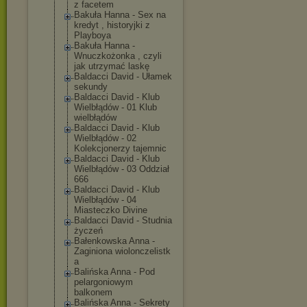
z facetem
Bakuła Hanna - Sex na
kredyt , historyjki z
Playboya
Bakuła Hanna -
Wnuczkożonka , czyli
jak utrzymać laskę
Baldacci David - Ułamek
sekundy
Baldacci David - Klub
Wielbłądów - 01 Klub
wielbłądów
Baldacci David - Klub
Wielbłądów - 02
Kolekcjonerzy tajemnic
Baldacci David - Klub
Wielbłądów - 03 Oddział
666
Baldacci David - Klub
Wielbłądów - 04
Miasteczko Divine
Baldacci David - Studnia
życzeń
Bałenkowska Anna -
Zaginiona wiolonczelistk
a
Balińska Anna - Pod
pelargoniowym
balkonem
Balińska Anna - Sekrety