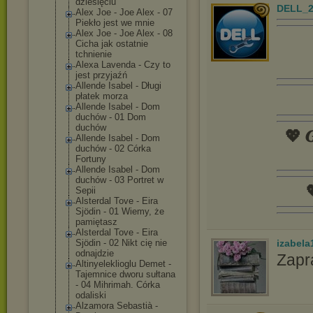
dziesięciu
DELL_2
Alex Joe - Joe Alex - 07
Piekło jest we mnie
Alex Joe - Joe Alex - 08
Cicha jak ostatnie
tchnienie
Alexa Lavenda - Czy to
jest przyjaźń
Allende Isabel - Długi
płatek morza
Allende Isabel - Dom
duchów - 01 Dom
duchów
💖 𝑮
Allende Isabel - Dom
duchów - 02 Córka
Fortuny
Allende Isabel - Dom
duchów - 03 Portret w

Sepii
Alsterdal Tove - Eira
Sjödin - 01 Wiemy, że
pamiętasz
Alsterdal Tove - Eira
izabela
Sjödin - 02 Nikt cię nie
odnajdzie
Zapr
Altinyelekliog
lu Demet -
Tajemnice dworu sułtana
- 04 Mihrimah. Córka
odaliski
Alzamora Sebastià -