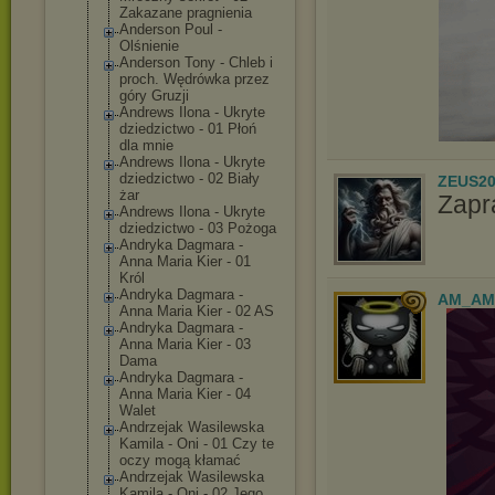
Zakazane pragnienia
Anderson Poul -
Olśnienie
Anderson Tony - Chleb i
proch. Wędrówka przez
góry Gruzji
Andrews Ilona - Ukryte
dziedzictwo - 01 Płoń
dla mnie
Andrews Ilona - Ukryte
dziedzictwo - 02 Biały
ZEUS20
żar
Zapr
Andrews Ilona - Ukryte
dziedzictwo - 03 Pożoga
Andryka Dagmara -
Anna Maria Kier - 01
Król
Andryka Dagmara -
AM_AM
Anna Maria Kier - 02 AS
Andryka Dagmara -
Anna Maria Kier - 03
Dama
Andryka Dagmara -
Anna Maria Kier - 04
Walet
Andrzejak Wasilewska
Kamila - Oni - 01 Czy te
oczy mogą kłamać
Andrzejak Wasilewska
Kamila - Oni - 02 Jego