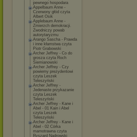
pewnego hospodara
Appelbaum Anne -
Czerwony głód czyta
Albert Osik
Applebaum Anne -
Zmierzch demokracji.
Zwodniczy powab
autorytaryzmu
Arango Sascha - Prawda
i inne kłamstwa czyta
Piotr Grabowski
Archer Jeffrey - Co do
grosza czyta Roch
Siemianowski
Archer Jeffrey - Czy
powiemy prezydentowi
czyta Leszek
Teleszyński
Archer Jeffrey -
Jedenaste przykazanie
czyta Leszek
Teleszyński
Archer Jeffrey - Kane i
Abel - 01 Kain i Abel
czyta Leszek
Teleszyński
Archer Jeffrey - Kane i
Abel - 02 Córka
marnotrawna czyta
Ryszard Nadrowski