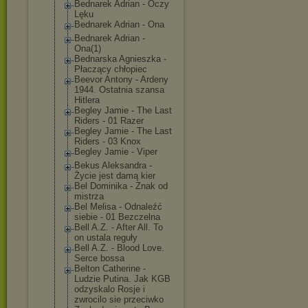
Bednarek Adrian - Oczy
Lęku
Bednarek Adrian - Ona
Bednarek Adrian -
Ona(1)
Bednarska Agnieszka -
Płaczący chłopiec
Beevor Antony - Ardeny
1944. Ostatnia szansa
Hitlera
Begley Jamie - The Last
Riders - 01 Razer
Begley Jamie - The Last
Riders - 03 Knox
Begley Jamie - Viper
Bekus Aleksandra -
Życie jest damą kier
Bel Dominika - Znak od
mistrza
Bel Melisa - Odnaleźć
siebie - 01 Bezczelna
Bell A.Z. - After All. To
on ustala reguły
Bell A.Z. - Blood Love.
Serce bossa
Belton Catherine -
Ludzie Putina. Jak KGB
odzyskalo Rosje i
zwrocilo sie przeciwko