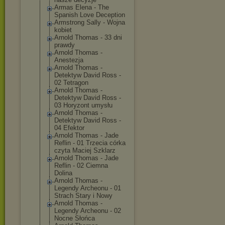
Armas Elena - The
Spanish Love Deception
Armstrong Sally - Wojna
kobiet
Arnold Thomas - 33 dni
prawdy
Arnold Thomas -
Anestezja
Arnold Thomas -
Detektyw David Ross -
02 Tetragon
Arnold Thomas -
Detektyw David Ross -
03 Horyzont umysłu
Arnold Thomas -
Detektyw David Ross -
04 Efektor
Arnold Thomas - Jade
Reflin - 01 Trzecia córka
czyta Maciej Szklarz
Arnold Thomas - Jade
Reflin - 02 Ciemna
Dolina
Arnold Thomas -
Legendy Archeonu - 01
Strach Stary i Nowy
Arnold Thomas -
Legendy Archeonu - 02
Nocne Słońca