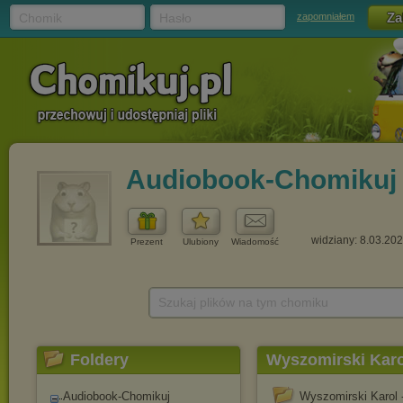
Chomik
Hasło
zapomniałem
Audiobook-Chomikuj
widziany: 8.03.20
Prezent
Ulubiony
Wiadomość
Szukaj plików na tym chomiku
Foldery
Wyszomirski Karo
Audiobook-Chomikuj
Wyszomirski Karol 