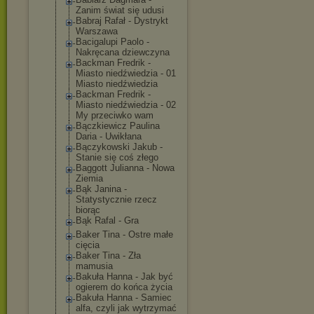
Zanim świat się udusi
Babraj Rafał - Dystrykt
Warszawa
Bacigalupi Paolo -
Nakręcana dziewczyna
Backman Fredrik -
Miasto niedźwiedzia - 01
Miasto niedźwiedzia
Backman Fredrik -
Miasto niedźwiedzia - 02
My przeciwko wam
Bączkiewicz Paulina
Daria - Uwikłana
Bączykowski Jakub -
Stanie się coś złego
Baggott Julianna - Nowa
Ziemia
Bąk Janina -
Statystycznie rzecz
biorąc
Bąk Rafal - Gra
Baker Tina - Ostre małe
cięcia
Baker Tina - Zła
mamusia
Bakuła Hanna - Jak być
ogierem do końca życia
Bakuła Hanna - Samiec
alfa, czyli jak wytrzymać