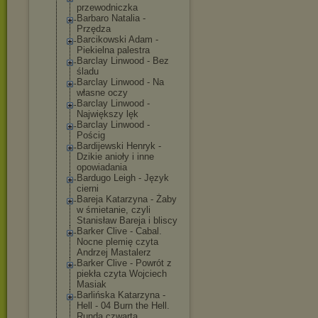
przewodniczka
Barbaro Natalia -
Przędza
Barcikowski Adam -
Piekielna palestra
Barclay Linwood - Bez
śladu
Barclay Linwood - Na
własne oczy
Barclay Linwood -
Największy lęk
Barclay Linwood -
Pościg
Bardijewski Henryk -
Dzikie anioły i inne
opowiadania
Bardugo Leigh - Język
cierni
Bareja Katarzyna - Żaby
w śmietanie, czyli
Stanisław Bareja i bliscy
Barker Clive - Cabal.
Nocne plemię czyta
Andrzej Mastalerz
Barker Clive - Powrót z
piekła czyta Wojciech
Masiak
Barlińska Katarzyna -
Hell - 04 Burn the Hell.
Runda czwarta