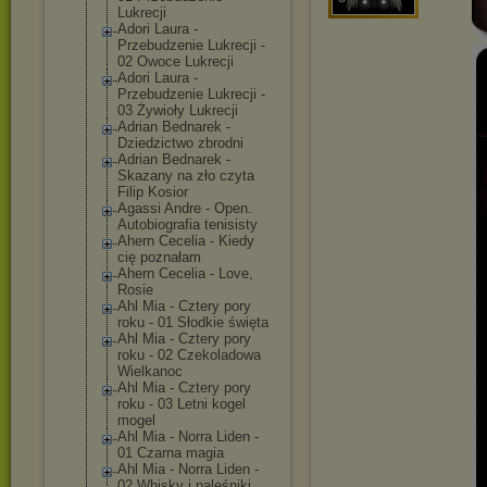
Lukrecji
Adori Laura -
Przebudzenie Lukrecji -
02 Owoce Lukrecji
Adori Laura -
Przebudzenie Lukrecji -
03 Żywioły Lukrecji
Adrian Bednarek -
Dziedzictwo zbrodni
Adrian Bednarek -
Skazany na zło czyta
Filip Kosior
Agassi Andre - Open.
Autobiografia tenisisty
Ahern Cecelia - Kiedy
cię poznałam
Ahern Cecelia - Love,
Rosie
Ahl Mia - Cztery pory
roku - 01 Słodkie święta
Ahl Mia - Cztery pory
roku - 02 Czekoladowa
Wielkanoc
Ahl Mia - Cztery pory
roku - 03 Letni kogel
mogel
Ahl Mia - Norra Liden -
01 Czarna magia
Ahl Mia - Norra Liden -
02 Whisky i naleśniki