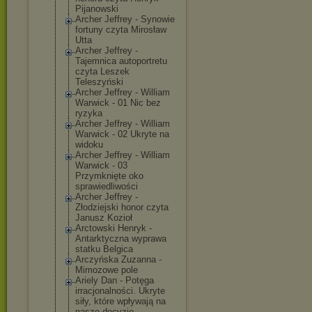
Pijanowski
Archer Jeffrey - Synowie
fortuny czyta Mirosław
Utta
Archer Jeffrey -
Tajemnica autoportretu
czyta Leszek
Teleszyński
Archer Jeffrey - William
Warwick - 01 Nic bez
ryzyka
Archer Jeffrey - William
Warwick - 02 Ukryte na
widoku
Archer Jeffrey - William
Warwick - 03
Przymknięte oko
sprawiedliwośc
i
Archer Jeffrey -
Złodziejski honor czyta
Janusz Kozioł
Arctowski Henryk -
Antarktyczna wyprawa
statku Belgica
Arczyńska Zuzanna -
Mimozowe pole
Ariely Dan - Potęga
irracjonalnośc
i. Ukryte
siły, które wpływają na
nasze decyzje