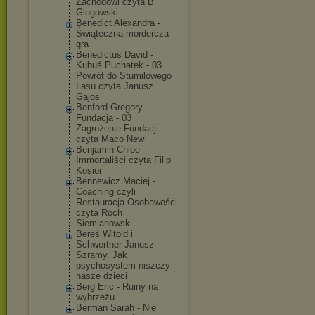
Zachodowi czyta B
Glogowski
Benedict Alexandra -
Świąteczna mordercza
gra
Benedictus David -
Kubuś Puchatek - 03
Powrót do Stumilowego
Lasu czyta Janusz
Gajos
Benford Gregory -
Fundacja - 03
Zagrożenie Fundacji
czyta Maco New
Benjamin Chloe -
Immortaliści czyta Filip
Kosior
Bennewicz Maciej -
Coaching czyli
Restauracja Osobowości
czyta Roch
Siemianowski
Bereś Witold i
Schwertner Janusz -
Szramy. Jak
psychosystem niszczy
nasze dzieci
Berg Eric - Ruiny na
wybrzeżu
Berman Sarah - Nie