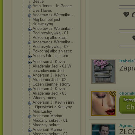
Bestie
Amo Jones - In Peace
Lies Havoc
💖 𝑮
Ancerowicz Weronika -
Mój kumpel jest
dziewczyną
Ancerowicz Weronika -
Pod przykrywką - 01

Pokochaj albo zabij
Ancerowicz Weronika -
Pod przykrywką - 02
Pokochaj albo zniszcz
Anders Lili - Lili.com
izabela
Anderson J. Kevin -
Akademia Jedi - 01 W
Zapr
poszukiwaniu Jedi
Anderson J. Kevin -
Akademia Jedi - 02
Uczeń ciemnej strony
Anderson J. Kevin -
chomik
Akademia Jedi - 03
Władcy mocy
Anderson J. Kevin i inni
- Opowieści z Kantyny
Mos Eisley
Anderson Marina -
Mroczny sekret - 01
Mroczny sekret
Agnes_
Anderson Marina -
ZŁOD
Mroczny sekret - 02