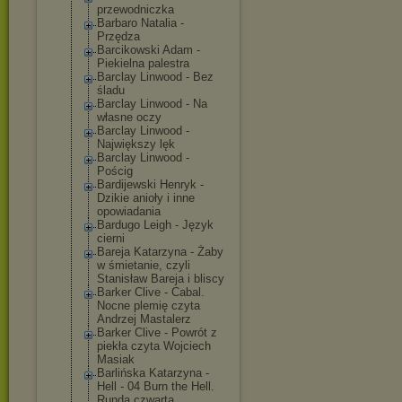
przewodniczka
Barbaro Natalia -
Przędza
Barcikowski Adam -
Piekielna palestra
Barclay Linwood - Bez
śladu
Barclay Linwood - Na
własne oczy
Barclay Linwood -
Największy lęk
Barclay Linwood -
Pościg
Bardijewski Henryk -
Dzikie anioły i inne
opowiadania
Bardugo Leigh - Język
cierni
Bareja Katarzyna - Żaby
w śmietanie, czyli
Stanisław Bareja i bliscy
Barker Clive - Cabal.
Nocne plemię czyta
Andrzej Mastalerz
Barker Clive - Powrót z
piekła czyta Wojciech
Masiak
Barlińska Katarzyna -
Hell - 04 Burn the Hell.
Runda czwarta