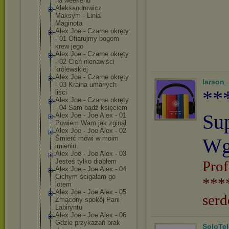
na weekend
Aleksandrowicz
Maksym - Linia
Maginota
Alex Joe - Czarne okręty
- 01 Ofiarujmy bogom
krew jego
Alex Joe - Czarne okręty
- 02 Cień nienawiści
królewskiej
Alex Joe - Czarne okręty
larson
- 03 Kraina umarłych
**
liści
Alex Joe - Czarne okręty
- 04 Sam bądź księciem
Su
Alex Joe - Joe Alex - 01
Powiem Wam jak zginął
Alex Joe - Joe Alex - 02
Śmierć mówi w moim
Wg
imieniu
Alex Joe - Joe Alex - 03
Jesteś tylko diabłem
Prof
Alex Joe - Joe Alex - 04
Cichym ścigałam go
***
lotem
Alex Joe - Joe Alex - 05
serd
Zmącony spokój Pani
Labiryntu
Alex Joe - Joe Alex - 06
Gdzie przykazań brak
SoloTe