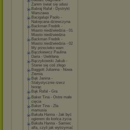
Zanim świat się udusi
Babraj Rafał - Dystrykt
Warszawa
Bacigalupi Paolo -
Nakręcana dziewczyna
Backman Fredrik -
Miasto niedźwiedzia - 01
Miasto niedźwiedzia
Backman Fredrik -
Miasto niedźwiedzia - 02
My przeciwko wam
Bączkiewicz Paulina
Daria - Uwikłana
Bączykowski Jakub -
Stanie się coś złego
Baggott Julianna - Nowa
Ziemia
Bąk Janina -
Statystycznie rzecz
biorąc
Bąk Rafal - Gra
Baker Tina - Ostre małe
cięcia
Baker Tina - Zła
mamusia
Bakuła Hanna - Jak być
ogierem do końca życia
Bakuła Hanna - Samiec
alfa, czyli jak wytrzymać