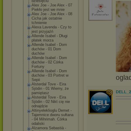
dziesięciu
Alex Joe - Joe Alex - 07
Piekło jest we mnie
Alex Joe - Joe Alex - 08
Cicha jak ostatnie
tchnienie
Alexa Lavenda - Czy to
jest przyjaźń
Allende Isabel - Długi
płatek morza
Allende Isabel - Dom
duchów - 01 Dom
duchów
Allende Isabel - Dom
duchów - 02 Córka
Fortuny
Allende Isabel - Dom
duchów - 03 Portret w
ogla
Sepii
Alsterdal Tove - Eira
Sjödin - 01 Wiemy, że
DELL_2
pamiętasz
Alsterdal Tove - Eira
Sjödin - 02 Nikt cię nie
odnajdzie
Altinyelekliog
lu Demet -
Tajemnice dworu sułtana
- 04 Mihrimah. Córka
odaliski
Alzamora Sebastià -