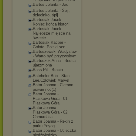
Bartoś Jolanta - Jad
Bartoś Jolanta - Śpij,
dziecinko, śpij
Bartosiak Jacek -
Koniec końca historii
Bartosiak Jacek -
Najlepsze miejsce na
świecie
Bartosiak Kacper -
Gołota. Polski sen
Bartoszewski Władysław
- Warto być przyzwoitym
Bartuszek Anna - Bestia
ujarzmiona
Bass Pit - Bracia
Batchelor Bob - Stan
Lee.Człowiek Marvel
Bator Joanna - Ciemno
prawie noc(1)
Bator Joanna -
Piaskowa Góra - 01
Piaskowa Góra
Bator Joanna -
Piaskowa Góra - 02
Chmurdalia
Bator Joanna - Rekin z
parku Yoyogi
Bator Joanna - Ucieczka
niedźwiedzicy