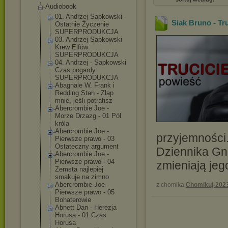
Audiobook
01. Andrzej Sapkowski -
Siak Bruno - Tru
Ostatnie Życzenie
SUPERPRODUKCJA
03. Andrzej Sapkowski
Krew Elfów
SUPERPRODUKCJA
04. Andrzej - Sapkowski
Czas pogardy
SUPERPRODUKCJA
Abagnale W. Frank i
Redding Stan - Złap
mnie, jeśli potrafisz
Abercrombie Joe -
Morze Drzazg - 01 Pół
króla
Abercrombie Joe -
przyjemności.
Pierwsze prawo - 03
Ostateczny argument
Dziennika Gn
Abercrombie Joe -
Pierwsze prawo - 04
zmieniają jeg
Zemsta najlepiej
smakuje na zimno
Abercrombie Joe -
z chomika
Chomikuj-202
Pierwsze prawo - 05
Bohaterowie
Abnett Dan - Herezja
Horusa - 01 Czas
Horusa