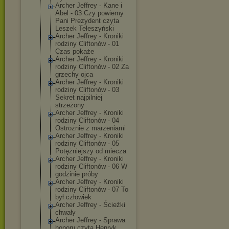
Archer Jeffrey - Kane i
Abel - 03 Czy powiemy
Pani Prezydent czyta
Leszek Teleszyński
Archer Jeffrey - Kroniki
rodziny Cliftonów - 01
Czas pokaże
Archer Jeffrey - Kroniki
rodziny Cliftonów - 02 Za
grzechy ojca
Archer Jeffrey - Kroniki
rodziny Cliftonów - 03
Sekret najpilniej
strzeżony
Archer Jeffrey - Kroniki
rodziny Cliftonów - 04
Ostrożnie z marzeniami
Archer Jeffrey - Kroniki
rodziny Cliftonów - 05
Potężniejszy od miecza
Archer Jeffrey - Kroniki
rodziny Cliftonów - 06 W
godzinie próby
Archer Jeffrey - Kroniki
rodziny Cliftonów - 07 To
był człowiek
Archer Jeffrey - Ścieżki
chwały
Archer Jeffrey - Sprawa
honoru czyta Henryk