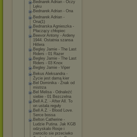
Bednarek Adrian - Oczy
Lęku
Bednarek Adrian - Ona
Bednarek Adrian -
Ona(1)
Bednarska Agnieszka -
Płaczący chłopiec
Beevor Antony - Ardeny
1944. Ostatnia szansa
Hitlera
Begley Jamie - The Last
Riders - 01 Razer
Begley Jamie - The Last
Riders - 03 Knox
Begley Jamie - Viper
Bekus Aleksandra -
Życie jest damą kier
Bel Dominika - Znak od
mistrza
Bel Melisa - Odnaleźć
siebie - 01 Bezczelna
Bell A.Z. - After All. To
on ustala reguły
Bell A.Z. - Blood Love.
Serce bossa
Belton Catherine -
Ludzie Putina. Jak KGB
odzyskalo Rosje i
zwrocilo sie przeciwko