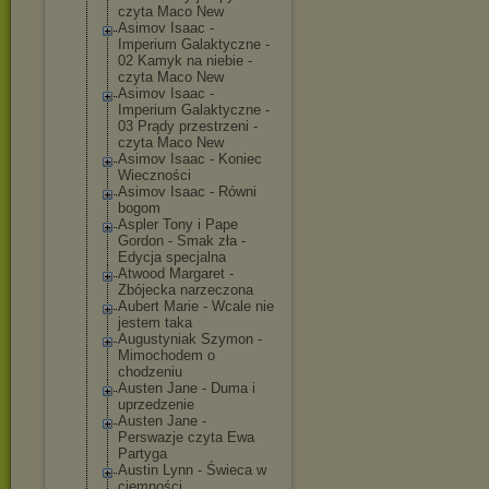
czyta Maco New
Asimov Isaac -
Imperium Galaktyczne -
02 Kamyk na niebie -
czyta Maco New
Asimov Isaac -
Imperium Galaktyczne -
03 Prądy przestrzeni -
czyta Maco New
Asimov Isaac - Koniec
Wieczności
Asimov Isaac - Równi
bogom
Aspler Tony i Pape
Gordon - Smak zła -
Edycja specjalna
Atwood Margaret -
Zbójecka narzeczona
Aubert Marie - Wcale nie
jestem taka
Augustyniak Szymon -
Mimochodem o
chodzeniu
Austen Jane - Duma i
uprzedzenie
Austen Jane -
Perswazje czyta Ewa
Partyga
Austin Lynn - Świeca w
ciemności