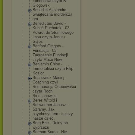
Zachodowi czyta B
Glogowski
Benedict Alexandra -
Świąteczna mordercza
gra
Benedictus David -
Kubuś Puchatek - 03
Powrót do Stumilowego
Lasu czyta Janusz
Gajos
Benford Gregory -
Fundacja - 03
Zagrożenie Fundacji
czyta Maco New
Benjamin Chloe -
Immortaliści czyta Filip
Kosior
Bennewicz Maciej -
Coaching czyli
Restauracja Osobowości
czyta Roch
Siemianowski
Bereś Witold i
Schwertner Janusz -
Szramy. Jak
psychosystem niszczy
nasze dzieci
Berg Eric - Ruiny na
wybrzeżu
Berman Sarah - Nie