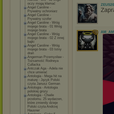
oczy mogą kłamać
ZEUS20
Angel Caroline -
Zapr
Prywatny ochroniarz
Angel Caroline -
Prywatny szofer
Angel Caroline - Wróg
mojego brata - 01 Wróg
mojego brata
AM_AM
Angel Caroline - Wróg
mojego brata - 02 Z innej
bajki
Angel Caroline - Wróg
mojego brata - 03 Istny
drań
Angerman Przemysław -
Tożsamość Rodneya
Cullacka
Antczak Aga - Adela nie
chce umierać
Antologia - Mega hit na
maturę - Język Polski
czyta Janusz German
Antologia - Antologia
polskiej grozy
Antologia - Chwile
przelomu. 25 wydarzen,
które zmienily dzieje
Polski czyta Andrzej
Hausner