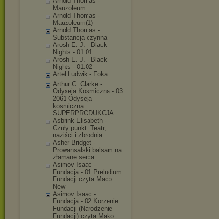
Arnold Thomas -
Mauzoleum
Arnold Thomas -
Mauzoleum(1)
Arnold Thomas -
Substancja czynna
Arosh E. J. - Black
Nights - 01.01
Arosh E. J. - Black
Nights - 01.02
Artel Ludwik - Foka
Arthur C. Clarke -
Odyseja Kosmiczna - 03
2061 Odyseja
kosmiczna
SUPERPRODUKCJA
Asbrink Elisabeth -
Czuły punkt. Teatr,
naziści i zbrodnia
Asher Bridget -
Prowansalski balsam na
złamane serca
Asimov Isaac -
Fundacja - 01 Preludium
Fundacji czyta Maco
New
Asimov Isaac -
Fundacja - 02 Korzenie
Fundacji (Narodzenie
Fundacji) czyta Mako