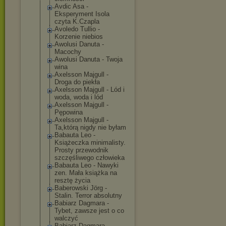
Avdic Asa -
Eksperyment Isola
czyta K.Czapla
Avoledo Tullio -
Korzenie niebios
Awolusi Danuta -
Macochy
Awolusi Danuta - Twoja
wina
Axelsson Majgull -
Droga do piekła
Axelsson Majgull - Lód i
woda, woda i lód
Axelsson Majgull -
Pępowina
Axelsson Majgull -
Ta,którą nigdy nie byłam
Babauta Leo -
Książeczka minimalisty.
Prosty przewodnik
szczęśliwego człowieka
Babauta Leo - Nawyki
zen. Mała książka na
resztę życia
Baberowski Jörg -
Stalin. Terror absolutny
Babiarz Dagmara -
Tybet, zawsze jest o co
walczyć
Babiarz Dagmara -