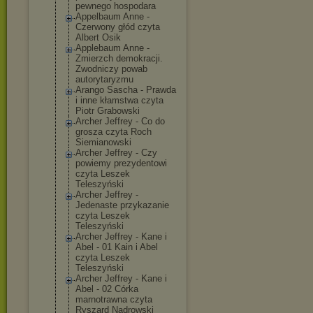
pewnego hospodara
Appelbaum Anne -
Czerwony głód czyta
Albert Osik
Applebaum Anne -
Zmierzch demokracji.
Zwodniczy powab
autorytaryzmu
Arango Sascha - Prawda
i inne kłamstwa czyta
Piotr Grabowski
Archer Jeffrey - Co do
grosza czyta Roch
Siemianowski
Archer Jeffrey - Czy
powiemy prezydentowi
czyta Leszek
Teleszyński
Archer Jeffrey -
Jedenaste przykazanie
czyta Leszek
Teleszyński
Archer Jeffrey - Kane i
Abel - 01 Kain i Abel
czyta Leszek
Teleszyński
Archer Jeffrey - Kane i
Abel - 02 Córka
marnotrawna czyta
Ryszard Nadrowski