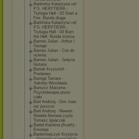
Barlińska Katarzyna vel
P.S. HERYTIERA -
Trylogia Hell - 02 Start a
Fire. Runda druga
Barlińska Katarzyna vel
P.S. HERYTIERA -
Trylogia Hell - 03 Burn
the Hell. Runda trzecia
Barnes Julian - Arthur i
George
Barnes Julian - Coś do
oclenia
Barnes Julian - Jedyna
historia
Barrek Krzysztof -
Posłaniec
Barriga Tamara -
Sekrety Wrocławia
Barszcz Marzena -
Psychoterapia przez
ciało
Bart Andrzej - Don Juan
raz jeszcze
Bart Andrzej - Rewers.
Nowela filmowa czyta
Tomasz Ignaczak
Bartel Karolina (Avath) -
Eresteja
Bartłomiejczyk Krystyna
- Zapisane w gwiazdach