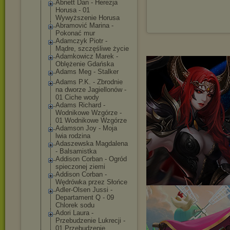
Abnett Dan - Herezja
Horusa - 01
Wywyższenie Horusa
Abramović Marina -
Pokonać mur
Adamczyk Piotr -
Mądre, szczęśliwe życie
Adamkowicz Marek -
Oblężenie Gdańska
Adams Meg - Stalker
Adams P.K. - Zbrodnie
na dworze Jagiellonów -
01 Ciche wody
Adams Richard -
Wodnikowe Wzgórze -
01 Wodnikowe Wzgórze
Adamson Joy - Moja
lwia rodzina
Adaszewska Magdalena
- Balsamistka
Addison Corban - Ogród
spieczonej ziemi
Addison Corban -
Wędrówka przez Słońce
Adler-Olsen Jussi -
Departament Q - 09
Chlorek sodu
Adori Laura -
Przebudzenie Lukrecji -
01 Przebudzenie