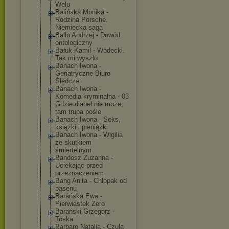
Welu
Balińska Monika -
Rodzina Porsche.
Niemiecka saga
Ballo Andrzej - Dowód
ontologiczny
Bałuk Kamil - Wodecki.
Tak mi wyszło
Banach Iwona -
Geriatryczne Biuro
Śledcze
Banach Iwona -
Komedia kryminalna - 03
Gdzie diabeł nie może,
tam trupa pośle
Banach Iwona - Seks,
książki i pieniążki
Banach Iwona - Wigilia
ze skutkiem
śmiertelnym
Bandosz Zuzanna -
Uciekając przed
przeznaczeniem
Bang Anita - Chłopak od
basenu
Barańska Ewa -
Pierwiastek Zero
Barański Grzegorz -
Toska
Barbaro Natalia - Czuła