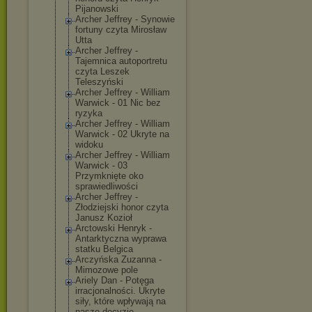
Pijanowski
Archer Jeffrey - Synowie
fortuny czyta Mirosław
Utta
Archer Jeffrey -
Tajemnica autoportretu
czyta Leszek
Teleszyński
Archer Jeffrey - William
Warwick - 01 Nic bez
ryzyka
Archer Jeffrey - William
Warwick - 02 Ukryte na
widoku
Archer Jeffrey - William
Warwick - 03
Przymknięte oko
sprawiedliwośc
i
Archer Jeffrey -
Złodziejski honor czyta
Janusz Kozioł
Arctowski Henryk -
Antarktyczna wyprawa
statku Belgica
Arczyńska Zuzanna -
Mimozowe pole
Ariely Dan - Potęga
irracjonalnośc
i. Ukryte
siły, które wpływają na
nasze decyzje