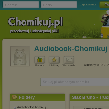
Chomik
Hasło
zapomniałem
Audiobook-Chomikuj
widziany: 8.03.20
Prezent
Ulubiony
Wiadomość
Szukaj plików na tym chomiku
Foldery
Siak Bruno - Truci
Audiobook-Chomikuj
sortuj według: