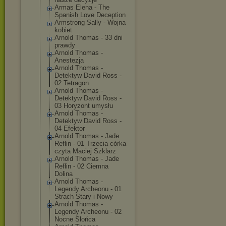
Armas Elena - The
Spanish Love Deception
Armstrong Sally - Wojna
kobiet
Arnold Thomas - 33 dni
prawdy
Arnold Thomas -
Anestezja
Arnold Thomas -
Detektyw David Ross -
02 Tetragon
Arnold Thomas -
Detektyw David Ross -
03 Horyzont umysłu
Arnold Thomas -
Detektyw David Ross -
04 Efektor
Arnold Thomas - Jade
Reflin - 01 Trzecia córka
czyta Maciej Szklarz
Arnold Thomas - Jade
Reflin - 02 Ciemna
Dolina
Arnold Thomas -
Legendy Archeonu - 01
Strach Stary i Nowy
Arnold Thomas -
Legendy Archeonu - 02
Nocne Słońca