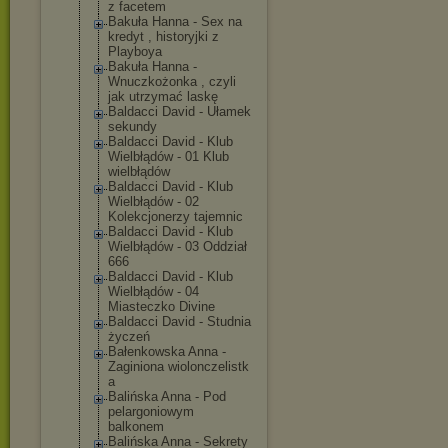
z facetem
Bakuła Hanna - Sex na
kredyt , historyjki z
Playboya
Bakuła Hanna -
Wnuczkożonka , czyli
jak utrzymać laskę
Baldacci David - Ułamek
sekundy
Baldacci David - Klub
Wielbłądów - 01 Klub
wielbłądów
Baldacci David - Klub
Wielbłądów - 02
Kolekcjonerzy tajemnic
Baldacci David - Klub
Wielbłądów - 03 Oddział
666
Baldacci David - Klub
Wielbłądów - 04
Miasteczko Divine
Baldacci David - Studnia
życzeń
Bałenkowska Anna -
Zaginiona wiolonczelistk
a
Balińska Anna - Pod
pelargoniowym
balkonem
Balińska Anna - Sekrety