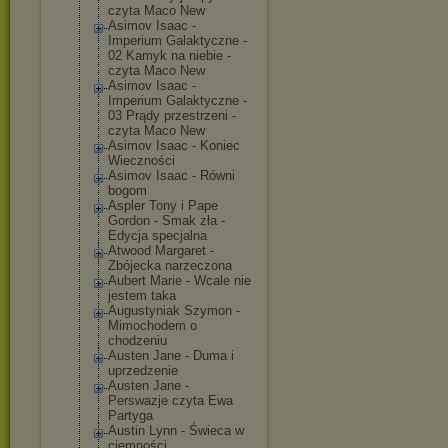
czyta Maco New
Asimov Isaac -
Imperium Galaktyczne -
02 Kamyk na niebie -
czyta Maco New
Asimov Isaac -
Imperium Galaktyczne -
03 Prądy przestrzeni -
czyta Maco New
Asimov Isaac - Koniec
Wieczności
Asimov Isaac - Równi
bogom
Aspler Tony i Pape
Gordon - Smak zła -
Edycja specjalna
Atwood Margaret -
Zbójecka narzeczona
Aubert Marie - Wcale nie
jestem taka
Augustyniak Szymon -
Mimochodem o
chodzeniu
Austen Jane - Duma i
uprzedzenie
Austen Jane -
Perswazje czyta Ewa
Partyga
Austin Lynn - Świeca w
ciemności