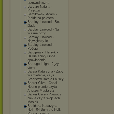
przewodniczka
Barbaro Natalia -
Przędza
Barcikowski Adam -
Piekielna palestra
Barclay Linwood - Bez
śladu
Barclay Linwood - Na
własne oczy
Barclay Linwood -
Największy lęk
Barclay Linwood -
Pościg
Bardijewski Henryk -
Dzikie anioły i inne
opowiadania
Bardugo Leigh - Język
cierni
Bareja Katarzyna - Żaby
w śmietanie, czyli
Stanisław Bareja i bliscy
Barker Clive - Cabal.
Nocne plemię czyta
Andrzej Mastalerz
Barker Clive - Powrót z
piekła czyta Wojciech
Masiak
Barlińska Katarzyna -
Hell - 04 Burn the Hell.
Runda czwarta