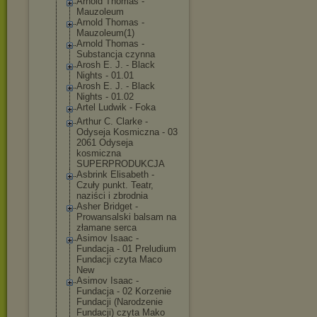
Arnold Thomas -
Mauzoleum
Arnold Thomas -
Mauzoleum(1)
Arnold Thomas -
Substancja czynna
Arosh E. J. - Black
Nights - 01.01
Arosh E. J. - Black
Nights - 01.02
Artel Ludwik - Foka
Arthur C. Clarke -
Odyseja Kosmiczna - 03
2061 Odyseja
kosmiczna
SUPERPRODUKCJA
Asbrink Elisabeth -
Czuły punkt. Teatr,
naziści i zbrodnia
Asher Bridget -
Prowansalski balsam na
złamane serca
Asimov Isaac -
Fundacja - 01 Preludium
Fundacji czyta Maco
New
Asimov Isaac -
Fundacja - 02 Korzenie
Fundacji (Narodzenie
Fundacji) czyta Mako