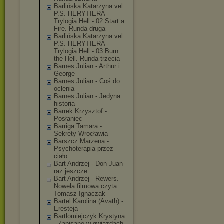
Barlińska Katarzyna vel
P.S. HERYTIERA -
Trylogia Hell - 02 Start a
Fire. Runda druga
Barlińska Katarzyna vel
P.S. HERYTIERA -
Trylogia Hell - 03 Burn
the Hell. Runda trzecia
Barnes Julian - Arthur i
George
Barnes Julian - Coś do
oclenia
Barnes Julian - Jedyna
historia
Barrek Krzysztof -
Posłaniec
Barriga Tamara -
Sekrety Wrocławia
Barszcz Marzena -
Psychoterapia przez
ciało
Bart Andrzej - Don Juan
raz jeszcze
Bart Andrzej - Rewers.
Nowela filmowa czyta
Tomasz Ignaczak
Bartel Karolina (Avath) -
Eresteja
Bartłomiejczyk Krystyna
- Zapisane w gwiazdach