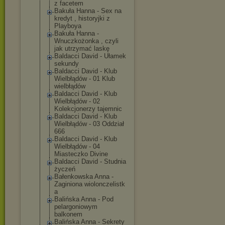
z facetem
Bakuła Hanna - Sex na
kredyt , historyjki z
Playboya
Bakuła Hanna -
Wnuczkożonka , czyli
jak utrzymać laskę
Baldacci David - Ułamek
sekundy
Baldacci David - Klub
Wielbłądów - 01 Klub
wielbłądów
Baldacci David - Klub
Wielbłądów - 02
Kolekcjonerzy tajemnic
Baldacci David - Klub
Wielbłądów - 03 Oddział
666
Baldacci David - Klub
Wielbłądów - 04
Miasteczko Divine
Baldacci David - Studnia
życzeń
Bałenkowska Anna -
Zaginiona wiolonczelistk
a
Balińska Anna - Pod
pelargoniowym
balkonem
Balińska Anna - Sekrety