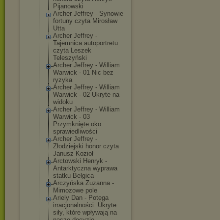
Pijanowski
Archer Jeffrey - Synowie
fortuny czyta Mirosław
Utta
Archer Jeffrey -
Tajemnica autoportretu
czyta Leszek
Teleszyński
Archer Jeffrey - William
Warwick - 01 Nic bez
ryzyka
Archer Jeffrey - William
Warwick - 02 Ukryte na
widoku
Archer Jeffrey - William
Warwick - 03
Przymknięte oko
sprawiedliwośc
i
Archer Jeffrey -
Złodziejski honor czyta
Janusz Kozioł
Arctowski Henryk -
Antarktyczna wyprawa
statku Belgica
Arczyńska Zuzanna -
Mimozowe pole
Ariely Dan - Potęga
irracjonalnośc
i. Ukryte
siły, które wpływają na
nasze decyzje