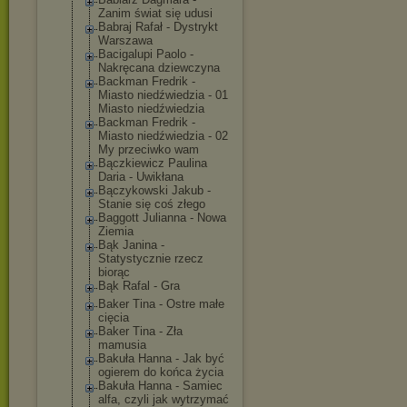
Zanim świat się udusi
Babraj Rafał - Dystrykt
Warszawa
Bacigalupi Paolo -
Nakręcana dziewczyna
Backman Fredrik -
Miasto niedźwiedzia - 01
Miasto niedźwiedzia
Backman Fredrik -
Miasto niedźwiedzia - 02
My przeciwko wam
Bączkiewicz Paulina
Daria - Uwikłana
Bączykowski Jakub -
Stanie się coś złego
Baggott Julianna - Nowa
Ziemia
Bąk Janina -
Statystycznie rzecz
biorąc
Bąk Rafal - Gra
Baker Tina - Ostre małe
cięcia
Baker Tina - Zła
mamusia
Bakuła Hanna - Jak być
ogierem do końca życia
Bakuła Hanna - Samiec
alfa, czyli jak wytrzymać