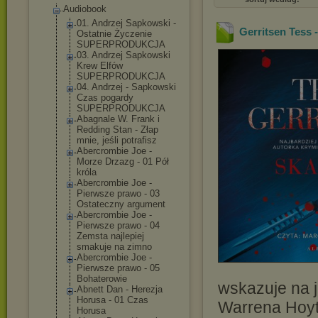
Audiobook
01. Andrzej Sapkowski -
Gerritsen Tess -
Ostatnie Życzenie
SUPERPRODUKCJA
03. Andrzej Sapkowski
Krew Elfów
SUPERPRODUKCJA
04. Andrzej - Sapkowski
Czas pogardy
SUPERPRODUKCJA
Abagnale W. Frank i
Redding Stan - Złap
mnie, jeśli potrafisz
Abercrombie Joe -
Morze Drzazg - 01 Pół
króla
Abercrombie Joe -
Pierwsze prawo - 03
Ostateczny argument
Abercrombie Joe -
Pierwsze prawo - 04
Zemsta najlepiej
smakuje na zimno
Abercrombie Joe -
Pierwsze prawo - 05
Bohaterowie
wskazuje na 
Abnett Dan - Herezja
Horusa - 01 Czas
Warrena Hoyta
Horusa