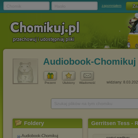
Chomik
Hasło
zapomniałem
Audiobook-Chomikuj
widziany: 8.03.20
Prezent
Ulubiony
Wiadomość
Szukaj plików na tym chomiku
Foldery
Gerritsen Tess - R
Audiobook-Chomikuj
sortuj według: