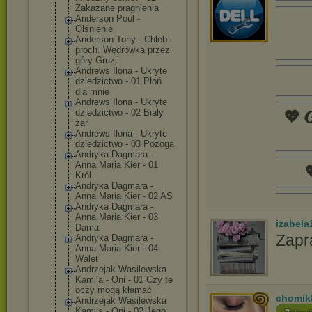
Zakazane pragnienia
Anderson Poul -
Olśnienie
Anderson Tony - Chleb i
proch. Wędrówka przez
góry Gruzji
Andrews Ilona - Ukryte
dziedzictwo - 01 Płoń
dla mnie
Andrews Ilona - Ukryte
dziedzictwo - 02 Biały
💖 𝑮
żar
Andrews Ilona - Ukryte
dziedzictwo - 03 Pożoga
Andryka Dagmara -
Anna Maria Kier - 01

Król
Andryka Dagmara -
Anna Maria Kier - 02 AS
Andryka Dagmara -
Anna Maria Kier - 03
izabela
Dama
Zapr
Andryka Dagmara -
Anna Maria Kier - 04
Walet
Andrzejak Wasilewska
Kamila - Oni - 01 Czy te
oczy mogą kłamać
chomik
Andrzejak Wasilewska
Kamila - Oni - 02 Jego