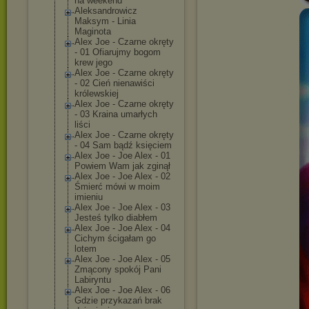
na weekend
Aleksandrowicz
Maksym - Linia
Maginota
Alex Joe - Czarne okręty
- 01 Ofiarujmy bogom
krew jego
Alex Joe - Czarne okręty
- 02 Cień nienawiści
królewskiej
Alex Joe - Czarne okręty
- 03 Kraina umarłych
liści
Alex Joe - Czarne okręty
- 04 Sam bądź księciem
Alex Joe - Joe Alex - 01
Powiem Wam jak zginął
Alex Joe - Joe Alex - 02
Śmierć mówi w moim
imieniu
Alex Joe - Joe Alex - 03
Jesteś tylko diabłem
Alex Joe - Joe Alex - 04
Cichym ścigałam go
lotem
Alex Joe - Joe Alex - 05
Zmącony spokój Pani
Labiryntu
Alex Joe - Joe Alex - 06
Gdzie przykazań brak