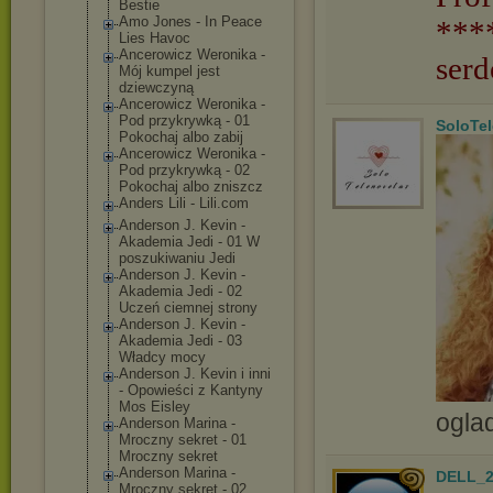
Bestie
Amo Jones - In Peace
***
Lies Havoc
Ancerowicz Weronika -
serd
Mój kumpel jest
dziewczyną
Ancerowicz Weronika -
Pod przykrywką - 01
SoloTe
Pokochaj albo zabij
Ancerowicz Weronika -
Pod przykrywką - 02
Pokochaj albo zniszcz
Anders Lili - Lili.com
Anderson J. Kevin -
Akademia Jedi - 01 W
poszukiwaniu Jedi
Anderson J. Kevin -
Akademia Jedi - 02
Uczeń ciemnej strony
Anderson J. Kevin -
Akademia Jedi - 03
Władcy mocy
Anderson J. Kevin i inni
- Opowieści z Kantyny
Mos Eisley
ogla
Anderson Marina -
Mroczny sekret - 01
Mroczny sekret
Anderson Marina -
DELL_2
Mroczny sekret - 02