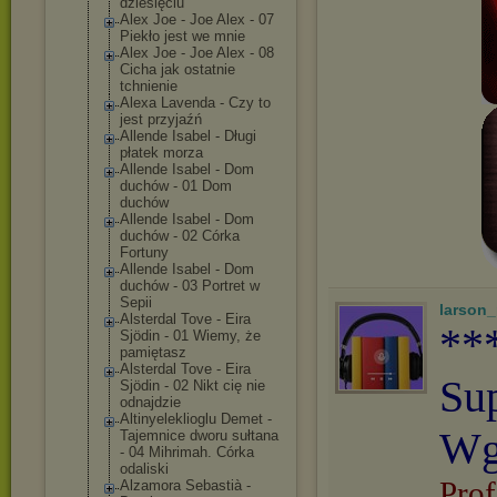
dziesięciu
Alex Joe - Joe Alex - 07
Piekło jest we mnie
Alex Joe - Joe Alex - 08
Cicha jak ostatnie
tchnienie
Alexa Lavenda - Czy to
jest przyjaźń
Allende Isabel - Długi
płatek morza
Allende Isabel - Dom
duchów - 01 Dom
duchów
Allende Isabel - Dom
duchów - 02 Córka
Fortuny
Allende Isabel - Dom
duchów - 03 Portret w
Sepii
larson
Alsterdal Tove - Eira
**
Sjödin - 01 Wiemy, że
pamiętasz
Alsterdal Tove - Eira
Su
Sjödin - 02 Nikt cię nie
odnajdzie
Altinyelekliog
lu Demet -
Wg
Tajemnice dworu sułtana
- 04 Mihrimah. Córka
odaliski
Prof
Alzamora Sebastià -