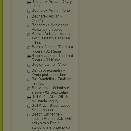
Bednarek Adrian - Oczy
Lęku
Bednarek Adrian - Ona
Bednarek Adrian -
Ona(1)
Bednarska Agnieszka -
Płaczący chłopiec
Beevor Antony - Ardeny
1944. Ostatnia szansa
Hitlera
Begley Jamie - The Last
Riders - 01 Razer
Begley Jamie - The Last
Riders - 03 Knox
Begley Jamie - Viper
Bekus Aleksandra -
Życie jest damą kier
Bel Dominika - Znak od
mistrza
Bel Melisa - Odnaleźć
siebie - 01 Bezczelna
Bell A.Z. - After All. To
on ustala reguły
Bell A.Z. - Blood Love.
Serce bossa
Belton Catherine -
Ludzie Putina. Jak KGB
odzyskalo Rosje i
zwrocilo sie przeciwko