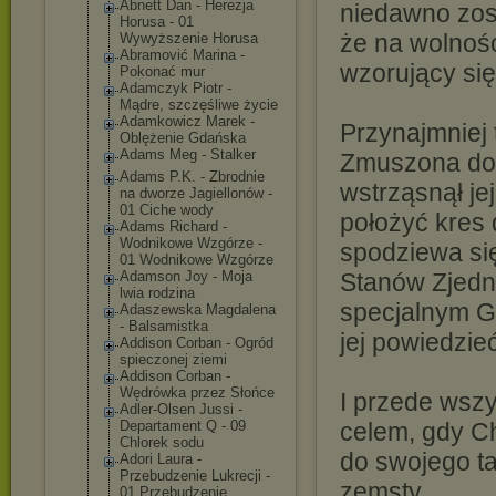
Abnett Dan - Herezja
niedawno zost
Horusa - 01
że na wolnoś
Wywyższenie Horusa
Abramović Marina -
wzorujący si
Pokonać mur
Adamczyk Piotr -
Mądre, szczęśliwe życie
Adamkowicz Marek -
Przynajmniej 
Oblężenie Gdańska
Adams Meg - Stalker
Zmuszona do k
Adams P.K. - Zbrodnie
wstrząsnął je
na dworze Jagiellonów -
01 Ciche wody
położyć kres 
Adams Richard -
Wodnikowe Wzgórze -
spodziewa si
01 Wodnikowe Wzgórze
Adamson Joy - Moja
Stanów Zjedn
lwia rodzina
specjalnym G
Adaszewska Magdalena
- Balsamistka
jej powiedzieć
Addison Corban - Ogród
spieczonej ziemi
Addison Corban -
Wędrówka przez Słońce
I przede wszy
Adler-Olsen Jussi -
Departament Q - 09
celem, gdy Ch
Chlorek sodu
do swojego t
Adori Laura -
Przebudzenie Lukrecji -
zemsty…
01 Przebudzenie