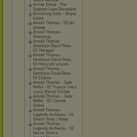
Armas Elena - The
Spanish Love Deception
Armstrong Sally - Wojna
kobiet
Arnold Thomas - 33 dni
prawdy
Arnold Thomas -
Anestezja
Arnold Thomas -
Detektyw David Ross -
02 Tetragon
Arnold Thomas -
Detektyw David Ross -
03 Horyzont umysłu
Arnold Thomas -
Detektyw David Ross -
04 Efektor
Arnold Thomas - Jade
Reflin - 01 Trzecia córka
czyta Maciej Szklarz
Arnold Thomas - Jade
Reflin - 02 Ciemna
Dolina
Arnold Thomas -
Legendy Archeonu - 01
Strach Stary i Nowy
Arnold Thomas -
Legendy Archeonu - 02
Nocne Słońca