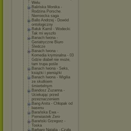
Welu
Balińska Monika -
Rodzina Porsche.
Niemiecka saga
Ballo Andrzej - Dowód
ontologiczny
Bałuk Kamil - Wodecki.
Tak mi wyszło
Banach Iwona -
Geriatryczne Biuro
Śledcze
Banach Iwona -
Komedia kryminalna - 03
Gdzie diabeł nie może,
tam trupa pośle
Banach Iwona - Seks,
książki i pieniążki
Banach Iwona - Wigilia
ze skutkiem
śmiertelnym
Bandosz Zuzanna -
Uciekając przed
przeznaczeniem
Bang Anita - Chłopak od
basenu
Barańska Ewa -
Pierwiastek Zero
Barański Grzegorz -
Toska
Barbaro Natalia - Czuła