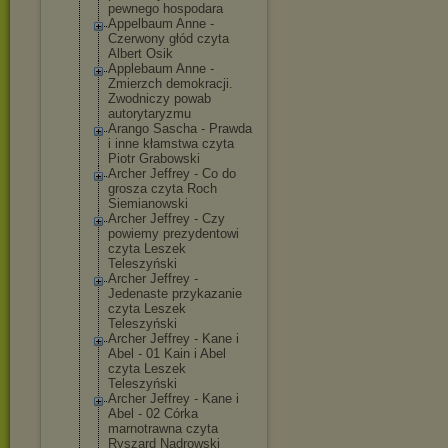
pewnego hospodara
Appelbaum Anne -
Czerwony głód czyta
Albert Osik
Applebaum Anne -
Zmierzch demokracji.
Zwodniczy powab
autorytaryzmu
Arango Sascha - Prawda
i inne kłamstwa czyta
Piotr Grabowski
Archer Jeffrey - Co do
grosza czyta Roch
Siemianowski
Archer Jeffrey - Czy
powiemy prezydentowi
czyta Leszek
Teleszyński
Archer Jeffrey -
Jedenaste przykazanie
czyta Leszek
Teleszyński
Archer Jeffrey - Kane i
Abel - 01 Kain i Abel
czyta Leszek
Teleszyński
Archer Jeffrey - Kane i
Abel - 02 Córka
marnotrawna czyta
Ryszard Nadrowski