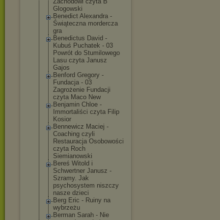
Zachodowi czyta B
Glogowski
Benedict Alexandra -
Świąteczna mordercza
gra
Benedictus David -
Kubuś Puchatek - 03
Powrót do Stumilowego
Lasu czyta Janusz
Gajos
Benford Gregory -
Fundacja - 03
Zagrożenie Fundacji
czyta Maco New
Benjamin Chloe -
Immortaliści czyta Filip
Kosior
Bennewicz Maciej -
Coaching czyli
Restauracja Osobowości
czyta Roch
Siemianowski
Bereś Witold i
Schwertner Janusz -
Szramy. Jak
psychosystem niszczy
nasze dzieci
Berg Eric - Ruiny na
wybrzeżu
Berman Sarah - Nie