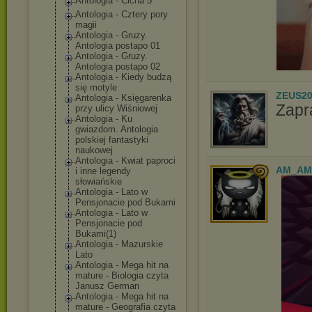
Antologia - Cicha 5
Antologia - Cztery pory
magii
Antologia - Gruzy.
Antologia postapo 01
Antologia - Gruzy.
Antologia postapo 02
Antologia - Kiedy budzą
się motyle
ZEUS20
Antologia - Księgarenka
Zapr
przy ulicy Wiśniowej
Antologia - Ku
gwiazdom. Antologia
polskiej fantastyki
naukowej
Antologia - Kwiat paproci
AM_AM
i inne legendy
słowiańskie
Antologia - Lato w
Pensjonacie pod Bukami
Antologia - Lato w
Pensjonacie pod
Bukami(1)
Antologia - Mazurskie
Lato
Antologia - Mega hit na
mature - Biologia czyta
Janusz German
Antologia - Mega hit na
mature - Geografia czyta