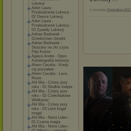
Lukrecji
Adori Laura -
z chomika
Chomikuj-202
Przebudzenie Lukrecji -
02 Owoce Lukrecji
Adori Laura -
Przebudzenie Lukrecji -
03 Żywioły Lukrecji
Adrian Bednarek -
Dziedzictwo zbrodni
Adrian Bednarek -
Skazany na zło czyta
Filip Kosior
Agassi Andre - Open.
Autobiografia tenisisty
Ahern Cecelia - Kiedy
cię poznałam
Ahern Cecelia - Love,
Rosie
Ahl Mia - Cztery pory
roku - 01 Słodkie święta
Ahl Mia - Cztery pory
roku - 02 Czekoladowa
Wielkanoc
Ahl Mia - Cztery pory
roku - 03 Letni kogel
mogel
Ahl Mia - Norra Liden -
01 Czarna magia
Ahl Mia - Norra Liden -
02 Whisky i naleśniki