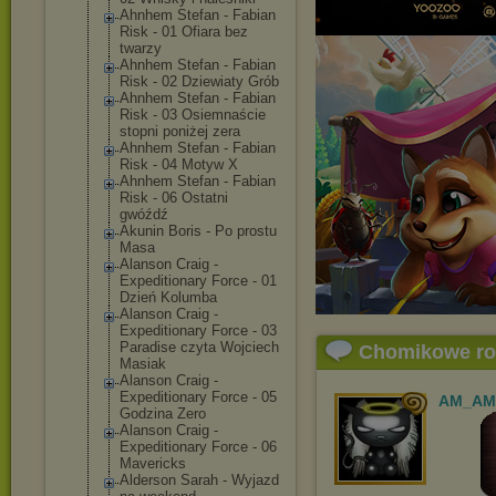
Ahnhem Stefan - Fabian
Risk - 01 Ofiara bez
twarzy
Ahnhem Stefan - Fabian
Risk - 02 Dziewiaty Grób
Ahnhem Stefan - Fabian
Risk - 03 Osiemnaście
stopni poniżej zera
Ahnhem Stefan - Fabian
Risk - 04 Motyw X
Ahnhem Stefan - Fabian
Risk - 06 Ostatni
gwóźdź
Akunin Boris - Po prostu
Masa
Alanson Craig -
Expeditionary Force - 01
Dzień Kolumba
Alanson Craig -
Expeditionary Force - 03
Paradise czyta Wojciech
Chomikowe r
Masiak
Alanson Craig -
Expeditionary Force - 05
AM_AM
Godzina Zero
Alanson Craig -
Expeditionary Force - 06
Mavericks
Alderson Sarah - Wyjazd