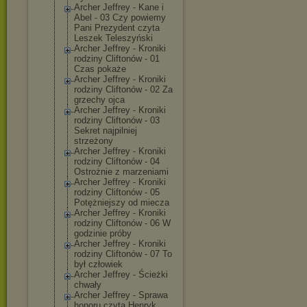
Archer Jeffrey - Kane i
Abel - 03 Czy powiemy
Pani Prezydent czyta
Leszek Teleszyński
Archer Jeffrey - Kroniki
rodziny Cliftonów - 01
Czas pokaże
Archer Jeffrey - Kroniki
rodziny Cliftonów - 02 Za
grzechy ojca
Archer Jeffrey - Kroniki
rodziny Cliftonów - 03
Sekret najpilniej
strzeżony
Archer Jeffrey - Kroniki
rodziny Cliftonów - 04
Ostrożnie z marzeniami
Archer Jeffrey - Kroniki
rodziny Cliftonów - 05
Potężniejszy od miecza
Archer Jeffrey - Kroniki
rodziny Cliftonów - 06 W
godzinie próby
Archer Jeffrey - Kroniki
rodziny Cliftonów - 07 To
był człowiek
Archer Jeffrey - Ścieżki
chwały
Archer Jeffrey - Sprawa
honoru czyta Henryk