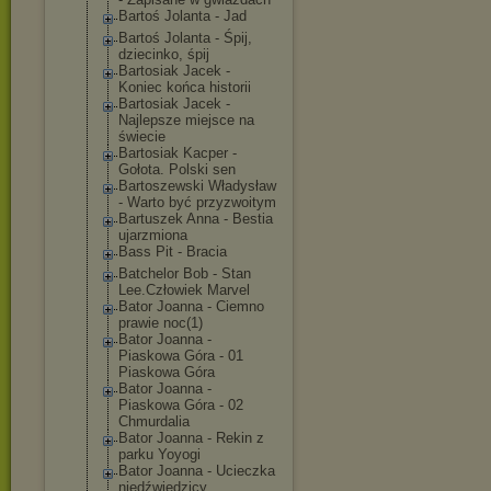
Bartoś Jolanta - Jad
Bartoś Jolanta - Śpij,
dziecinko, śpij
Bartosiak Jacek -
Koniec końca historii
Bartosiak Jacek -
Najlepsze miejsce na
świecie
Bartosiak Kacper -
Gołota. Polski sen
Bartoszewski Władysław
- Warto być przyzwoitym
Bartuszek Anna - Bestia
ujarzmiona
Bass Pit - Bracia
Batchelor Bob - Stan
Lee.Człowiek Marvel
Bator Joanna - Ciemno
prawie noc(1)
Bator Joanna -
Piaskowa Góra - 01
Piaskowa Góra
Bator Joanna -
Piaskowa Góra - 02
Chmurdalia
Bator Joanna - Rekin z
parku Yoyogi
Bator Joanna - Ucieczka
niedźwiedzicy