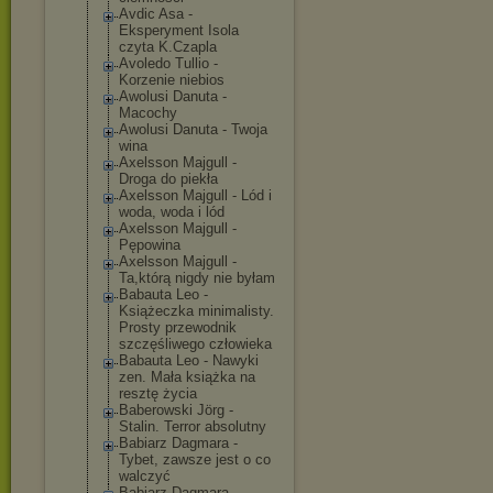
Avdic Asa -
Eksperyment Isola
czyta K.Czapla
Avoledo Tullio -
Korzenie niebios
Awolusi Danuta -
Macochy
Awolusi Danuta - Twoja
wina
Axelsson Majgull -
Droga do piekła
Axelsson Majgull - Lód i
woda, woda i lód
Axelsson Majgull -
Pępowina
Axelsson Majgull -
Ta,którą nigdy nie byłam
Babauta Leo -
Książeczka minimalisty.
Prosty przewodnik
szczęśliwego człowieka
Babauta Leo - Nawyki
zen. Mała książka na
resztę życia
Baberowski Jörg -
Stalin. Terror absolutny
Babiarz Dagmara -
Tybet, zawsze jest o co
walczyć
Babiarz Dagmara -