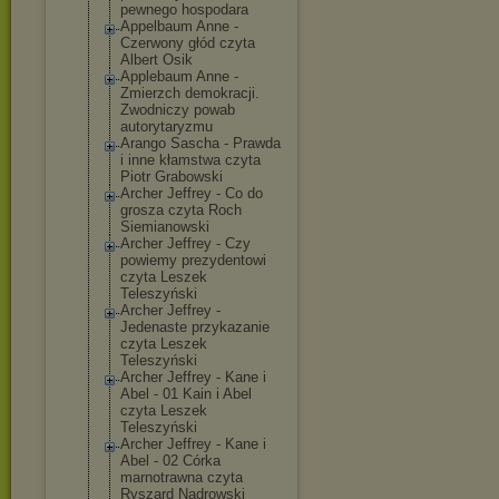
pewnego hospodara
Appelbaum Anne -
Czerwony głód czyta
Albert Osik
Applebaum Anne -
Zmierzch demokracji.
Zwodniczy powab
autorytaryzmu
Arango Sascha - Prawda
i inne kłamstwa czyta
Piotr Grabowski
Archer Jeffrey - Co do
grosza czyta Roch
Siemianowski
Archer Jeffrey - Czy
powiemy prezydentowi
czyta Leszek
Teleszyński
Archer Jeffrey -
Jedenaste przykazanie
czyta Leszek
Teleszyński
Archer Jeffrey - Kane i
Abel - 01 Kain i Abel
czyta Leszek
Teleszyński
Archer Jeffrey - Kane i
Abel - 02 Córka
marnotrawna czyta
Ryszard Nadrowski