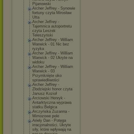
Pijanowski
Archer Jeffrey - Synowie
fortuny czyta Mirosław
Utta
Archer Jeffrey -
Tajemnica autoportretu
czyta Leszek
Teleszyński
Archer Jeffrey - William
Warwick - 01 Nic bez
ryzyka
Archer Jeffrey - William
Warwick - 02 Ukryte na
widoku
Archer Jeffrey - William
Warwick - 03
Przymknięte oko
sprawiedliwośc
i
Archer Jeffrey -
Złodziejski honor czyta
Janusz Kozioł
Arctowski Henryk -
Antarktyczna wyprawa
statku Belgica
Arczyńska Zuzanna -
Mimozowe pole
Ariely Dan - Potęga
irracjonalnośc
i. Ukryte
siły, które wpływają na
nasze decyzje