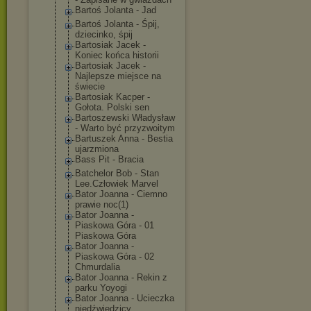
Bartoś Jolanta - Jad
Bartoś Jolanta - Śpij,
dziecinko, śpij
Bartosiak Jacek -
Koniec końca historii
Bartosiak Jacek -
Najlepsze miejsce na
świecie
Bartosiak Kacper -
Gołota. Polski sen
Bartoszewski Władysław
- Warto być przyzwoitym
Bartuszek Anna - Bestia
ujarzmiona
Bass Pit - Bracia
Batchelor Bob - Stan
Lee.Człowiek Marvel
Bator Joanna - Ciemno
prawie noc(1)
Bator Joanna -
Piaskowa Góra - 01
Piaskowa Góra
Bator Joanna -
Piaskowa Góra - 02
Chmurdalia
Bator Joanna - Rekin z
parku Yoyogi
Bator Joanna - Ucieczka
niedźwiedzicy