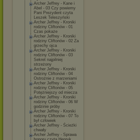
Archer Jeffrey - Kane i
Abel - 03 Czy powiemy
Pani Prezydent czyta
Leszek Teleszyński
Archer Jeffrey - Kroniki
rodziny Cliftonów - 01
Czas pokaże
Archer Jeffrey - Kroniki
rodziny Cliftonów - 02 Za
grzechy ojca
Archer Jeffrey - Kroniki
rodziny Cliftonów - 03
Sekret najpilniej
strzeżony
Archer Jeffrey - Kroniki
rodziny Cliftonów - 04
Ostrożnie z marzeniami
Archer Jeffrey - Kroniki
rodziny Cliftonów - 05
Potężniejszy od miecza
Archer Jeffrey - Kroniki
rodziny Cliftonów - 06 W
godzinie próby
Archer Jeffrey - Kroniki
rodziny Cliftonów - 07 To
był człowiek
Archer Jeffrey - Ścieżki
chwały
Archer Jeffrey - Sprawa
honoru czyta Henryk