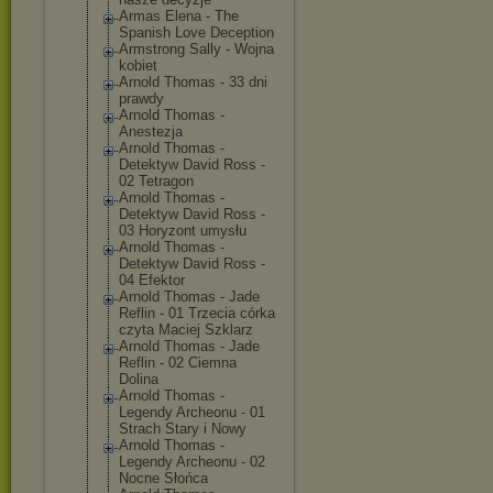
Armas Elena - The
Spanish Love Deception
Armstrong Sally - Wojna
kobiet
Arnold Thomas - 33 dni
prawdy
Arnold Thomas -
Anestezja
Arnold Thomas -
Detektyw David Ross -
02 Tetragon
Arnold Thomas -
Detektyw David Ross -
03 Horyzont umysłu
Arnold Thomas -
Detektyw David Ross -
04 Efektor
Arnold Thomas - Jade
Reflin - 01 Trzecia córka
czyta Maciej Szklarz
Arnold Thomas - Jade
Reflin - 02 Ciemna
Dolina
Arnold Thomas -
Legendy Archeonu - 01
Strach Stary i Nowy
Arnold Thomas -
Legendy Archeonu - 02
Nocne Słońca