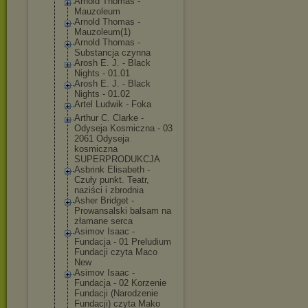
Arnold Thomas -
Mauzoleum
Arnold Thomas -
Mauzoleum(1)
Arnold Thomas -
Substancja czynna
Arosh E. J. - Black
Nights - 01.01
Arosh E. J. - Black
Nights - 01.02
Artel Ludwik - Foka
Arthur C. Clarke -
Odyseja Kosmiczna - 03
2061 Odyseja
kosmiczna
SUPERPRODUKCJA
Asbrink Elisabeth -
Czuły punkt. Teatr,
naziści i zbrodnia
Asher Bridget -
Prowansalski balsam na
złamane serca
Asimov Isaac -
Fundacja - 01 Preludium
Fundacji czyta Maco
New
Asimov Isaac -
Fundacja - 02 Korzenie
Fundacji (Narodzenie
Fundacji) czyta Mako