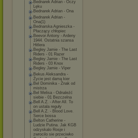
Bednarek Adrian - Oczy
Lęku
Bednarek Adrian - Ona
Bednarek Adrian -
Ona(1)
Bednarska Agnieszka -
Płaczący chłopiec
Beevor Antony - Ardeny
1944. Ostatnia szansa
Hitlera
Begley Jamie - The Last
Riders - 01 Razer
Begley Jamie - The Last
Riders - 03 Knox
Begley Jamie - Viper
Bekus Aleksandra -
Życie jest damą kier
Bel Dominika - Znak od
mistrza
Bel Melisa - Odnaleźć
siebie - 01 Bezczelna
Bell A.Z. - After All. To
on ustala reguły
Bell A.Z. - Blood Love.
Serce bossa
Belton Catherine -
Ludzie Putina. Jak KGB
odzyskalo Rosje i
zwrocilo sie przeciwko