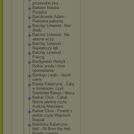
przewodniczka
Barbaro Natalia -
Przędza
Barcikowski Adam -
Piekielna palestra
Barclay Linwood - Bez
śladu
Barclay Linwood - Na
własne oczy
Barclay Linwood -
Największy lęk
Barclay Linwood -
Pościg
Bardijewski Henryk -
Dzikie anioły i inne
opowiadania
Bardugo Leigh - Język
cierni
Bareja Katarzyna - Żaby
w śmietanie, czyli
Stanisław Bareja i bliscy
Barker Clive - Cabal.
Nocne plemię czyta
Andrzej Mastalerz
Barker Clive - Powrót z
piekła czyta Wojciech
Masiak
Barlińska Katarzyna -
Hell - 04 Burn the Hell.
Runda czwarta