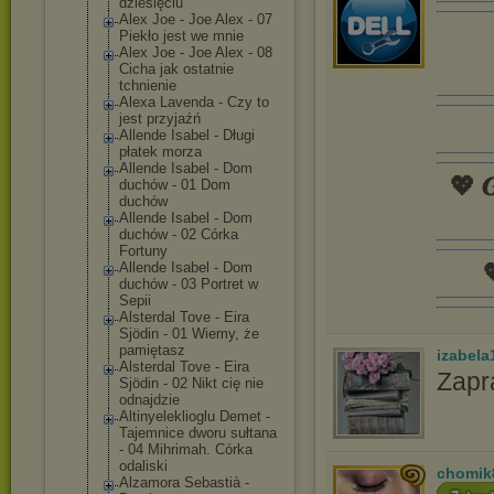
dziesięciu
Alex Joe - Joe Alex - 07
Piekło jest we mnie
Alex Joe - Joe Alex - 08
Cicha jak ostatnie
tchnienie
Alexa Lavenda - Czy to
jest przyjaźń
Allende Isabel - Długi
płatek morza
Allende Isabel - Dom
💖 𝑮
duchów - 01 Dom
duchów
Allende Isabel - Dom
duchów - 02 Córka
Fortuny

Allende Isabel - Dom
duchów - 03 Portret w
Sepii
Alsterdal Tove - Eira
Sjödin - 01 Wiemy, że
pamiętasz
izabela
Alsterdal Tove - Eira
Zapr
Sjödin - 02 Nikt cię nie
odnajdzie
Altinyelekliog
lu Demet -
Tajemnice dworu sułtana
- 04 Mihrimah. Córka
odaliski
chomik
Alzamora Sebastià -