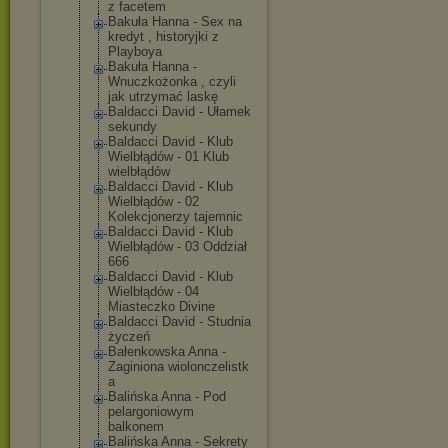
z facetem
Bakuła Hanna - Sex na
kredyt , historyjki z
Playboya
Bakuła Hanna -
Wnuczkożonka , czyli
jak utrzymać laskę
Baldacci David - Ułamek
sekundy
Baldacci David - Klub
Wielbłądów - 01 Klub
wielbłądów
Baldacci David - Klub
Wielbłądów - 02
Kolekcjonerzy tajemnic
Baldacci David - Klub
Wielbłądów - 03 Oddział
666
Baldacci David - Klub
Wielbłądów - 04
Miasteczko Divine
Baldacci David - Studnia
życzeń
Bałenkowska Anna -
Zaginiona wiolonczelistk
a
Balińska Anna - Pod
pelargoniowym
balkonem
Balińska Anna - Sekrety