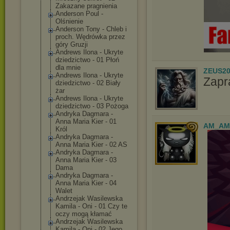
Zakazane pragnienia
Anderson Poul -
Olśnienie
Anderson Tony - Chleb i
proch. Wędrówka przez
góry Gruzji
Andrews Ilona - Ukryte
dziedzictwo - 01 Płoń
dla mnie
ZEUS20
Andrews Ilona - Ukryte
Zapr
dziedzictwo - 02 Biały
żar
Andrews Ilona - Ukryte
dziedzictwo - 03 Pożoga
Andryka Dagmara -
Anna Maria Kier - 01
AM_AM
Król
Andryka Dagmara -
Anna Maria Kier - 02 AS
Andryka Dagmara -
Anna Maria Kier - 03
Dama
Andryka Dagmara -
Anna Maria Kier - 04
Walet
Andrzejak Wasilewska
Kamila - Oni - 01 Czy te
oczy mogą kłamać
Andrzejak Wasilewska
Kamila - Oni - 02 Jego