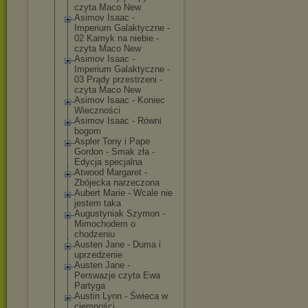
czyta Maco New
Asimov Isaac -
Imperium Galaktyczne -
02 Kamyk na niebie -
czyta Maco New
Asimov Isaac -
Imperium Galaktyczne -
03 Prądy przestrzeni -
czyta Maco New
Asimov Isaac - Koniec
Wieczności
Asimov Isaac - Równi
bogom
Aspler Tony i Pape
Gordon - Smak zła -
Edycja specjalna
Atwood Margaret -
Zbójecka narzeczona
Aubert Marie - Wcale nie
jestem taka
Augustyniak Szymon -
Mimochodem o
chodzeniu
Austen Jane - Duma i
uprzedzenie
Austen Jane -
Perswazje czyta Ewa
Partyga
Austin Lynn - Świeca w
ciemności