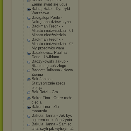
Zanim świat się udusi
Babraj Rafał - Dystrykt
Warszawa
Bacigalupi Paolo -
Nakręcana dziewczyna
Backman Fredrik -
Miasto niedźwiedzia - 01
Miasto niedźwiedzia
Backman Fredrik -
Miasto niedźwiedzia - 02
My przeciwko wam
Bączkiewicz Paulina
Daria - Uwikłana
Bączykowski Jakub -
Stanie się coś złego
Baggott Julianna - Nowa
Ziemia
Bąk Janina -
Statystycznie rzecz
biorąc
Bąk Rafal - Gra
Baker Tina - Ostre małe
cięcia
Baker Tina - Zła
mamusia
Bakuła Hanna - Jak być
ogierem do końca życia
Bakuła Hanna - Samiec
alfa, czyli jak wytrzymać