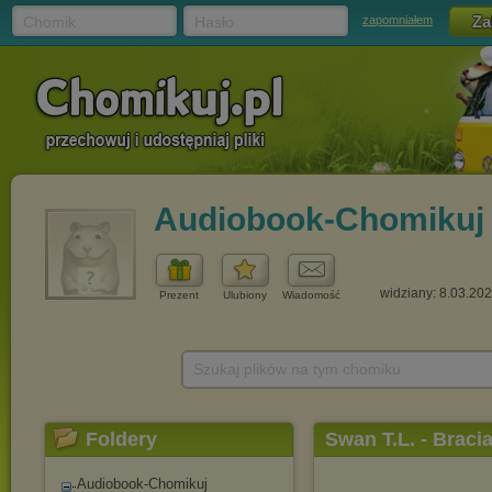
Chomik
Hasło
zapomniałem
Audiobook-Chomikuj
widziany: 8.03.20
Prezent
Ulubiony
Wiadomość
Szukaj plików na tym chomiku
Foldery
Swan T.L. - Braci
Audiobook-Chomikuj