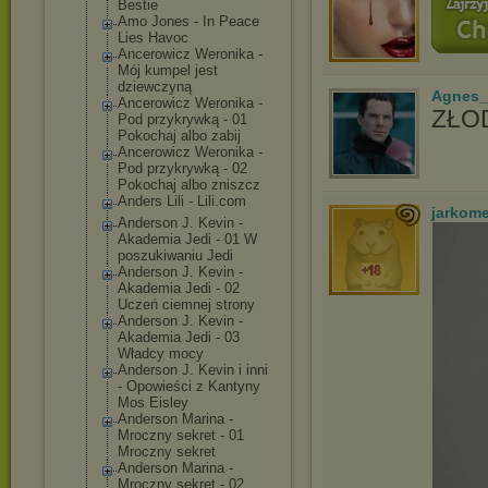
Bestie
Amo Jones - In Peace
Lies Havoc
Ancerowicz Weronika -
Mój kumpel jest
dziewczyną
Agnes_
Ancerowicz Weronika -
ZŁOD
Pod przykrywką - 01
Pokochaj albo zabij
Ancerowicz Weronika -
Pod przykrywką - 02
Pokochaj albo zniszcz
Anders Lili - Lili.com
jarkom
Anderson J. Kevin -
Akademia Jedi - 01 W
poszukiwaniu Jedi
Anderson J. Kevin -
Akademia Jedi - 02
Uczeń ciemnej strony
Anderson J. Kevin -
Akademia Jedi - 03
Władcy mocy
Anderson J. Kevin i inni
- Opowieści z Kantyny
Mos Eisley
Anderson Marina -
Mroczny sekret - 01
Mroczny sekret
Anderson Marina -
Mroczny sekret - 02