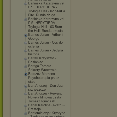
Barlińska Katarzyna vel
P.S. HERYTIERA -
Trylogia Hell - 02 Start a
Fire. Runda druga
Barlińska Katarzyna vel
P.S. HERYTIERA -
Trylogia Hell - 03 Burn
the Hell. Runda trzecia
Barnes Julian - Arthur i
George
Barnes Julian - Coś do
oclenia
Barnes Julian - Jedyna
historia
Barrek Krzysztof -
Posłaniec
Barriga Tamara -
Sekrety Wrocławia
Barszcz Marzena -
Psychoterapia przez
ciało
Bart Andrzej - Don Juan
raz jeszcze
Bart Andrzej - Rewers.
Nowela filmowa czyta
Tomasz Ignaczak
Bartel Karolina (Avath) -
Eresteja
Bartłomiejczyk Krystyna
- Zapisane w gwiazdach