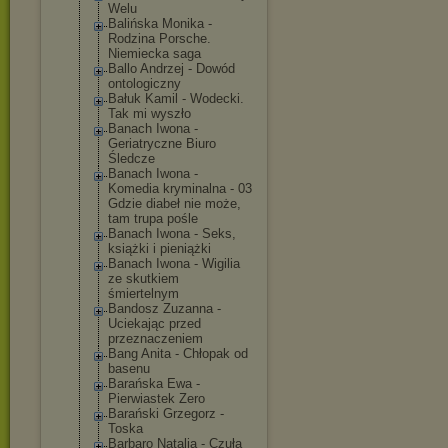
Welu
Balińska Monika -
Rodzina Porsche.
Niemiecka saga
Ballo Andrzej - Dowód
ontologiczny
Bałuk Kamil - Wodecki.
Tak mi wyszło
Banach Iwona -
Geriatryczne Biuro
Śledcze
Banach Iwona -
Komedia kryminalna - 03
Gdzie diabeł nie może,
tam trupa pośle
Banach Iwona - Seks,
książki i pieniążki
Banach Iwona - Wigilia
ze skutkiem
śmiertelnym
Bandosz Zuzanna -
Uciekając przed
przeznaczeniem
Bang Anita - Chłopak od
basenu
Barańska Ewa -
Pierwiastek Zero
Barański Grzegorz -
Toska
Barbaro Natalia - Czuła