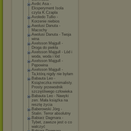
Avdic Asa -
Eksperyment Isola
czyta K.Czapla
Avoledo Tullio -
Korzenie niebios
Awolusi Danuta -
Macochy
Awolusi Danuta - Twoja
wina
Axelsson Majgull -
Droga do piekła
Axelsson Majgull - Lód i
woda, woda i lód
Axelsson Majgull -
Pępowina
Axelsson Majgull -
Ta,którą nigdy nie byłam
Babauta Leo -
Książeczka minimalisty.
Prosty przewodnik
szczęśliwego człowieka
Babauta Leo - Nawyki
zen. Mała książka na
resztę życia
Baberowski Jörg -
Stalin. Terror absolutny
Babiarz Dagmara -
Tybet, zawsze jest o co
walczyć
Babiarz Dagmara -