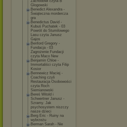
Zachodowi czyta B
Glogowski
Benedict Alexandra -
Świąteczna mordercza
gra
Benedictus David -
Kubuś Puchatek - 03
Powrót do Stumilowego
Lasu czyta Janusz
Gajos
Benford Gregory -
Fundacja - 03
Zagrożenie Fundacji
czyta Maco New
Benjamin Chloe -
Immortaliści czyta Filip
Kosior
Bennewicz Maciej -
Coaching czyli
Restauracja Osobowości
czyta Roch
Siemianowski
Bereś Witold i
Schwertner Janusz -
Szramy. Jak
psychosystem niszczy
nasze dzieci
Berg Eric - Ruiny na
wybrzeżu
Berman Sarah - Nie