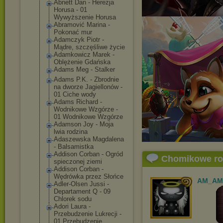
Abnett Dan - Herezja
Horusa - 01
Wywyższenie Horusa
Abramović Marina -
Pokonać mur
Adamczyk Piotr -
Mądre, szczęśliwe życie
Adamkowicz Marek -
Oblężenie Gdańska
Adams Meg - Stalker
Adams P.K. - Zbrodnie
na dworze Jagiellonów -
01 Ciche wody
Adams Richard -
Wodnikowe Wzgórze -
01 Wodnikowe Wzgórze
Adamson Joy - Moja
lwia rodzina
Adaszewska Magdalena
- Balsamistka
Addison Corban - Ogród
Chomikowe r
spieczonej ziemi
Addison Corban -
Wędrówka przez Słońce
AM_AM
Adler-Olsen Jussi -
Departament Q - 09
Chlorek sodu
Adori Laura -
Przebudzenie Lukrecji -
01 Przebudzenie