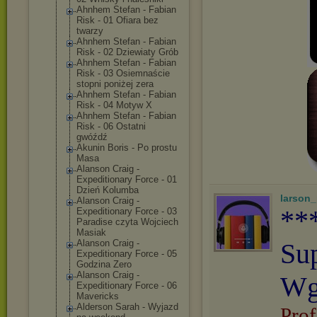
Ahnhem Stefan - Fabian
Risk - 01 Ofiara bez
twarzy
Ahnhem Stefan - Fabian
Risk - 02 Dziewiaty Grób
Ahnhem Stefan - Fabian
Risk - 03 Osiemnaście
stopni poniżej zera
Ahnhem Stefan - Fabian
Risk - 04 Motyw X
Ahnhem Stefan - Fabian
Risk - 06 Ostatni
gwóźdź
Akunin Boris - Po prostu
Masa
Alanson Craig -
Expeditionary Force - 01
Dzień Kolumba
larson
Alanson Craig -
**
Expeditionary Force - 03
Paradise czyta Wojciech
Masiak
Alanson Craig -
Su
Expeditionary Force - 05
Godzina Zero
Alanson Craig -
Wg
Expeditionary Force - 06
Mavericks
Alderson Sarah - Wyjazd
Prof