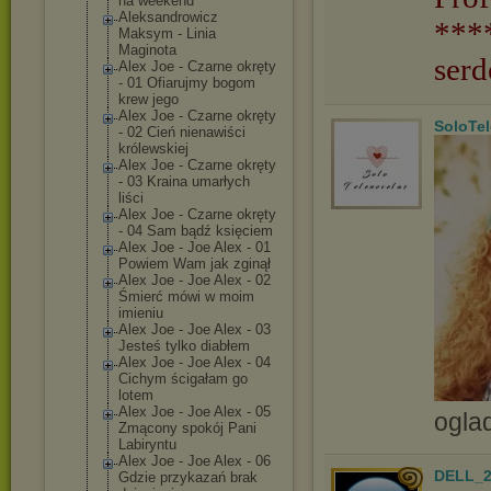
na weekend
Aleksandrowicz
***
Maksym - Linia
Maginota
serd
Alex Joe - Czarne okręty
- 01 Ofiarujmy bogom
krew jego
Alex Joe - Czarne okręty
SoloTe
- 02 Cień nienawiści
królewskiej
Alex Joe - Czarne okręty
- 03 Kraina umarłych
liści
Alex Joe - Czarne okręty
- 04 Sam bądź księciem
Alex Joe - Joe Alex - 01
Powiem Wam jak zginął
Alex Joe - Joe Alex - 02
Śmierć mówi w moim
imieniu
Alex Joe - Joe Alex - 03
Jesteś tylko diabłem
Alex Joe - Joe Alex - 04
Cichym ścigałam go
lotem
Alex Joe - Joe Alex - 05
ogla
Zmącony spokój Pani
Labiryntu
Alex Joe - Joe Alex - 06
DELL_2
Gdzie przykazań brak