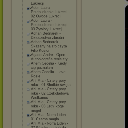
Lukrecji
Adori Laura -
Przebudzenie Lukrecji -
02 Owoce Lukrecji
Adori Laura -
Przebudzenie Lukrecji -
03 Żywioły Lukrecji
Adrian Bednarek -
Dziedzictwo zbrodni
Adrian Bednarek -
Skazany na zło czyta
Filip Kosior
Agassi Andre - Open.
Autobiografia tenisisty
Ahern Cecelia - Kiedy
cię poznałam
Ahern Cecelia - Love,
Rosie
Ahl Mia - Cztery pory
roku - 01 Słodkie święta
Ahl Mia - Cztery pory
roku - 02 Czekoladowa
Wielkanoc
Ahl Mia - Cztery pory
roku - 03 Letni kogel
mogel
Ahl Mia - Norra Liden -
01 Czarna magia
Ahl Mia - Norra Liden -
02 Whisky i naleśniki