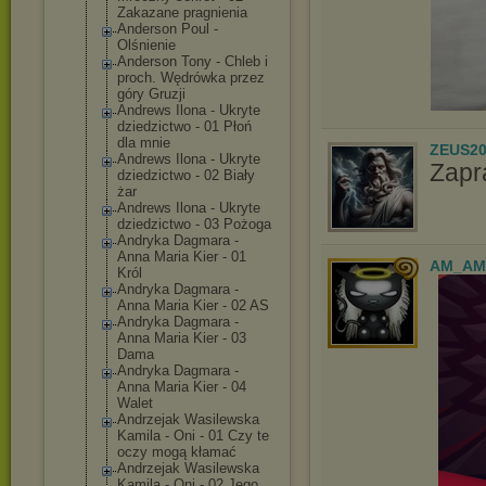
Zakazane pragnienia
Anderson Poul -
Olśnienie
Anderson Tony - Chleb i
proch. Wędrówka przez
góry Gruzji
Andrews Ilona - Ukryte
dziedzictwo - 01 Płoń
dla mnie
ZEUS20
Andrews Ilona - Ukryte
Zapr
dziedzictwo - 02 Biały
żar
Andrews Ilona - Ukryte
dziedzictwo - 03 Pożoga
Andryka Dagmara -
Anna Maria Kier - 01
AM_AM
Król
Andryka Dagmara -
Anna Maria Kier - 02 AS
Andryka Dagmara -
Anna Maria Kier - 03
Dama
Andryka Dagmara -
Anna Maria Kier - 04
Walet
Andrzejak Wasilewska
Kamila - Oni - 01 Czy te
oczy mogą kłamać
Andrzejak Wasilewska
Kamila - Oni - 02 Jego