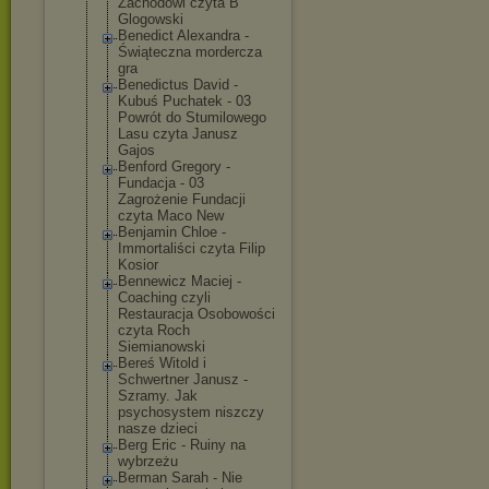
Zachodowi czyta B
Glogowski
Benedict Alexandra -
Świąteczna mordercza
gra
Benedictus David -
Kubuś Puchatek - 03
Powrót do Stumilowego
Lasu czyta Janusz
Gajos
Benford Gregory -
Fundacja - 03
Zagrożenie Fundacji
czyta Maco New
Benjamin Chloe -
Immortaliści czyta Filip
Kosior
Bennewicz Maciej -
Coaching czyli
Restauracja Osobowości
czyta Roch
Siemianowski
Bereś Witold i
Schwertner Janusz -
Szramy. Jak
psychosystem niszczy
nasze dzieci
Berg Eric - Ruiny na
wybrzeżu
Berman Sarah - Nie