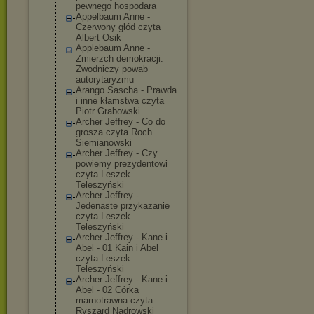
pewnego hospodara
Appelbaum Anne -
Czerwony głód czyta
Albert Osik
Applebaum Anne -
Zmierzch demokracji.
Zwodniczy powab
autorytaryzmu
Arango Sascha - Prawda
i inne kłamstwa czyta
Piotr Grabowski
Archer Jeffrey - Co do
grosza czyta Roch
Siemianowski
Archer Jeffrey - Czy
powiemy prezydentowi
czyta Leszek
Teleszyński
Archer Jeffrey -
Jedenaste przykazanie
czyta Leszek
Teleszyński
Archer Jeffrey - Kane i
Abel - 01 Kain i Abel
czyta Leszek
Teleszyński
Archer Jeffrey - Kane i
Abel - 02 Córka
marnotrawna czyta
Ryszard Nadrowski