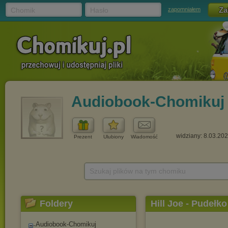
Chomik
Hasło
zapomniałem
Audiobook-Chomikuj
widziany: 8.03.20
Prezent
Ulubiony
Wiadomość
Szukaj plików na tym chomiku
Foldery
Hill Joe - Pudełko
Audiobook-Chomikuj