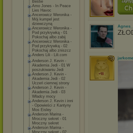
Bestie
Amo Jones - In Peace
Lies Havoc
Ancerowicz Weronika -
Mój kumpel jest
dziewczyną
Agnes_
Ancerowicz Weronika -
ZŁOD
Pod przykrywką - 01
Pokochaj albo zabij
Ancerowicz Weronika -
Pod przykrywką - 02
Pokochaj albo zniszcz
Anders Lili - Lili.com
jarkom
Anderson J. Kevin -
Akademia Jedi - 01 W
poszukiwaniu Jedi
Anderson J. Kevin -
Akademia Jedi - 02
Uczeń ciemnej strony
Anderson J. Kevin -
Akademia Jedi - 03
Władcy mocy
Anderson J. Kevin i inni
- Opowieści z Kantyny
Mos Eisley
Anderson Marina -
Mroczny sekret - 01
Mroczny sekret
Anderson Marina -
Mroczny sekret - 02