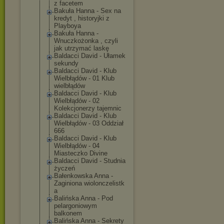
z facetem
Bakuła Hanna - Sex na
kredyt , historyjki z
Playboya
Bakuła Hanna -
Wnuczkożonka , czyli
jak utrzymać laskę
Baldacci David - Ułamek
sekundy
Baldacci David - Klub
Wielbłądów - 01 Klub
wielbłądów
Baldacci David - Klub
Wielbłądów - 02
Kolekcjonerzy tajemnic
Baldacci David - Klub
Wielbłądów - 03 Oddział
666
Baldacci David - Klub
Wielbłądów - 04
Miasteczko Divine
Baldacci David - Studnia
życzeń
Bałenkowska Anna -
Zaginiona wiolonczelistk
a
Balińska Anna - Pod
pelargoniowym
balkonem
Balińska Anna - Sekrety