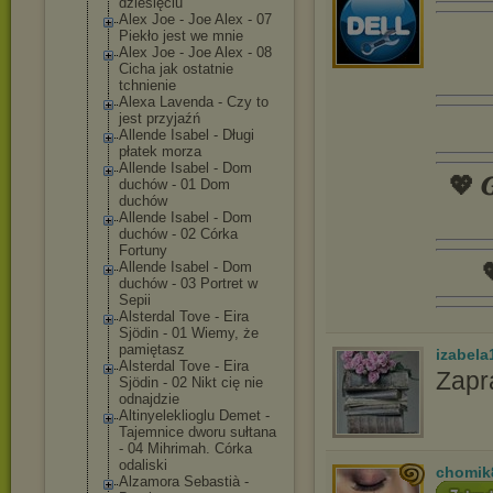
dziesięciu
Alex Joe - Joe Alex - 07
Piekło jest we mnie
Alex Joe - Joe Alex - 08
Cicha jak ostatnie
tchnienie
Alexa Lavenda - Czy to
jest przyjaźń
Allende Isabel - Długi
płatek morza
Allende Isabel - Dom
💖 𝑮
duchów - 01 Dom
duchów
Allende Isabel - Dom
duchów - 02 Córka
Fortuny

Allende Isabel - Dom
duchów - 03 Portret w
Sepii
Alsterdal Tove - Eira
Sjödin - 01 Wiemy, że
pamiętasz
izabela
Alsterdal Tove - Eira
Zapr
Sjödin - 02 Nikt cię nie
odnajdzie
Altinyelekliog
lu Demet -
Tajemnice dworu sułtana
- 04 Mihrimah. Córka
odaliski
chomik
Alzamora Sebastià -