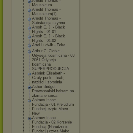
Arnold Thomas -
Mauzoleum
Arnold Thomas -
Mauzoleum(1)
Arnold Thomas -
Substancja czynna
Arosh E. J. - Black
Nights - 01.01
Arosh E. J. - Black
Nights - 01.02
Artel Ludwik - Foka
Arthur C. Clarke -
Odyseja Kosmiczna - 03
2061 Odyseja
kosmiczna
SUPERPRODUKCJA
Asbrink Elisabeth -
Czuły punkt. Teatr,
naziści i zbrodnia
Asher Bridget -
Prowansalski balsam na
złamane serca
Asimov Isaac -
Fundacja - 01 Preludium
Fundacji czyta Maco
New
Asimov Isaac -
Fundacja - 02 Korzenie
Fundacji (Narodzenie
Fundacji) czyta Mako