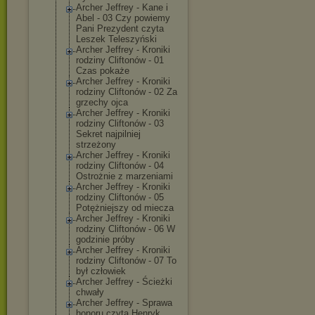
Archer Jeffrey - Kane i
Abel - 03 Czy powiemy
Pani Prezydent czyta
Leszek Teleszyński
Archer Jeffrey - Kroniki
rodziny Cliftonów - 01
Czas pokaże
Archer Jeffrey - Kroniki
rodziny Cliftonów - 02 Za
grzechy ojca
Archer Jeffrey - Kroniki
rodziny Cliftonów - 03
Sekret najpilniej
strzeżony
Archer Jeffrey - Kroniki
rodziny Cliftonów - 04
Ostrożnie z marzeniami
Archer Jeffrey - Kroniki
rodziny Cliftonów - 05
Potężniejszy od miecza
Archer Jeffrey - Kroniki
rodziny Cliftonów - 06 W
godzinie próby
Archer Jeffrey - Kroniki
rodziny Cliftonów - 07 To
był człowiek
Archer Jeffrey - Ścieżki
chwały
Archer Jeffrey - Sprawa
honoru czyta Henryk