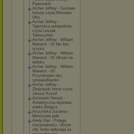
Pijanowski
Archer Jeffrey - Synowie
fortuny czyta Mirosław
Utta
Archer Jeffrey -
Tajemnica autoportretu
czyta Leszek
Teleszyński
Archer Jeffrey - William
Warwick - 01 Nic bez
ryzyka
Archer Jeffrey - William
Warwick - 02 Ukryte na
widoku
Archer Jeffrey - William
Warwick - 03
Przymknięte oko
sprawiedliwośc
i
Archer Jeffrey -
Złodziejski honor czyta
Janusz Kozioł
Arctowski Henryk -
Antarktyczna wyprawa
statku Belgica
Arczyńska Zuzanna -
Mimozowe pole
Ariely Dan - Potęga
irracjonalnośc
i. Ukryte
siły, które wpływają na
nasze decyzje