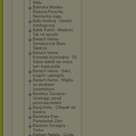
Welu
Balińska Monika -
Rodzina Porsche.
Niemiecka saga
Ballo Andrzej - Dowód
ontologiczny
Bałuk Kamil - Wodecki.
Tak mi wyszło
Banach Iwona -
Geriatryczne Biuro
Śledcze
Banach Iwona -
Komedia kryminalna - 03
Gdzie diabeł nie może,
tam trupa pośle
Banach Iwona - Seks,
książki i pieniążki
Banach Iwona - Wigilia
ze skutkiem
śmiertelnym
Bandosz Zuzanna -
Uciekając przed
przeznaczeniem
Bang Anita - Chłopak od
basenu
Barańska Ewa -
Pierwiastek Zero
Barański Grzegorz -
Toska
Barbaro Natalia - Czuła