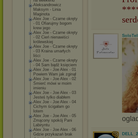
na weekend
Aleksandrowicz
***
Maksym - Linia
Maginota
serd
Alex Joe - Czarne okręty
- 01 Ofiarujmy bogom
krew jego
Alex Joe - Czarne okręty
SoloTe
- 02 Cień nienawiści
królewskiej
Alex Joe - Czarne okręty
- 03 Kraina umarłych
liści
Alex Joe - Czarne okręty
- 04 Sam bądź księciem
Alex Joe - Joe Alex - 01
Powiem Wam jak zginął
Alex Joe - Joe Alex - 02
Śmierć mówi w moim
imieniu
Alex Joe - Joe Alex - 03
Jesteś tylko diabłem
Alex Joe - Joe Alex - 04
Cichym ścigałam go
lotem
Alex Joe - Joe Alex - 05
ogla
Zmącony spokój Pani
Labiryntu
Alex Joe - Joe Alex - 06
DELL_2
Gdzie przykazań brak