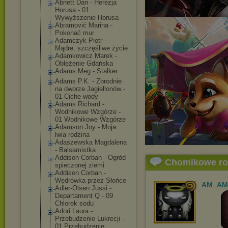
Abnett Dan - Herezja
Horusa - 01
Wywyższenie Horusa
Abramović Marina -
Pokonać mur
Adamczyk Piotr -
Mądre, szczęśliwe życie
Adamkowicz Marek -
Oblężenie Gdańska
Adams Meg - Stalker
Adams P.K. - Zbrodnie
na dworze Jagiellonów -
01 Ciche wody
Adams Richard -
Wodnikowe Wzgórze -
01 Wodnikowe Wzgórze
Adamson Joy - Moja
lwia rodzina
Adaszewska Magdalena
- Balsamistka
Addison Corban - Ogród
Chomikowe r
spieczonej ziemi
Addison Corban -
Wędrówka przez Słońce
AM_AM
Adler-Olsen Jussi -
Departament Q - 09
Chlorek sodu
Adori Laura -
Przebudzenie Lukrecji -
01 Przebudzenie