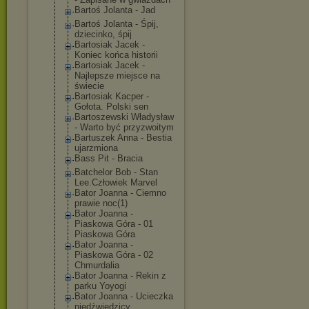
Bartoś Jolanta - Jad
Bartoś Jolanta - Śpij,
dziecinko, śpij
Bartosiak Jacek -
Koniec końca historii
Bartosiak Jacek -
Najlepsze miejsce na
świecie
Bartosiak Kacper -
Gołota. Polski sen
Bartoszewski Władysław
- Warto być przyzwoitym
Bartuszek Anna - Bestia
ujarzmiona
Bass Pit - Bracia
Batchelor Bob - Stan
Lee.Człowiek Marvel
Bator Joanna - Ciemno
prawie noc(1)
Bator Joanna -
Piaskowa Góra - 01
Piaskowa Góra
Bator Joanna -
Piaskowa Góra - 02
Chmurdalia
Bator Joanna - Rekin z
parku Yoyogi
Bator Joanna - Ucieczka
niedźwiedzicy