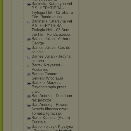
Barlińska Katarzyna vel
P.S. HERYTIERA -
Trylogia Hell - 02 Start a
Fire. Runda druga
Barlińska Katarzyna vel
P.S. HERYTIERA -
Trylogia Hell - 03 Burn
the Hell. Runda trzecia
Barnes Julian - Arthur i
George
Barnes Julian - Coś do
oclenia
Barnes Julian - Jedyna
historia
Barrek Krzysztof -
Posłaniec
Barriga Tamara -
Sekrety Wrocławia
Barszcz Marzena -
Psychoterapia przez
ciało
Bart Andrzej - Don Juan
raz jeszcze
Bart Andrzej - Rewers.
Nowela filmowa czyta
Tomasz Ignaczak
Bartel Karolina (Avath) -
Eresteja
Bartłomiejczyk Krystyna
- Zapisane w gwiazdach