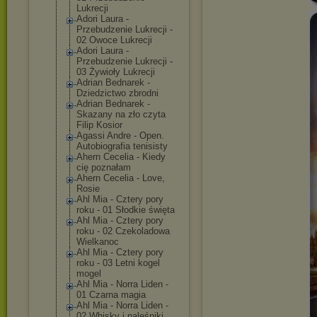
Lukrecji
Adori Laura -
Przebudzenie Lukrecji -
02 Owoce Lukrecji
Adori Laura -
Przebudzenie Lukrecji -
03 Żywioły Lukrecji
Adrian Bednarek -
Dziedzictwo zbrodni
Adrian Bednarek -
Skazany na zło czyta
Filip Kosior
Agassi Andre - Open.
Autobiografia tenisisty
Ahern Cecelia - Kiedy
cię poznałam
Ahern Cecelia - Love,
Rosie
Ahl Mia - Cztery pory
roku - 01 Słodkie święta
Ahl Mia - Cztery pory
roku - 02 Czekoladowa
Wielkanoc
Ahl Mia - Cztery pory
roku - 03 Letni kogel
mogel
Ahl Mia - Norra Liden -
01 Czarna magia
Ahl Mia - Norra Liden -
02 Whisky i naleśniki