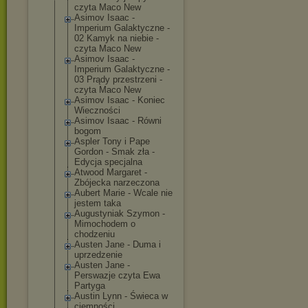
czyta Maco New
Asimov Isaac -
Imperium Galaktyczne -
02 Kamyk na niebie -
czyta Maco New
Asimov Isaac -
Imperium Galaktyczne -
03 Prądy przestrzeni -
czyta Maco New
Asimov Isaac - Koniec
Wieczności
Asimov Isaac - Równi
bogom
Aspler Tony i Pape
Gordon - Smak zła -
Edycja specjalna
Atwood Margaret -
Zbójecka narzeczona
Aubert Marie - Wcale nie
jestem taka
Augustyniak Szymon -
Mimochodem o
chodzeniu
Austen Jane - Duma i
uprzedzenie
Austen Jane -
Perswazje czyta Ewa
Partyga
Austin Lynn - Świeca w
ciemności