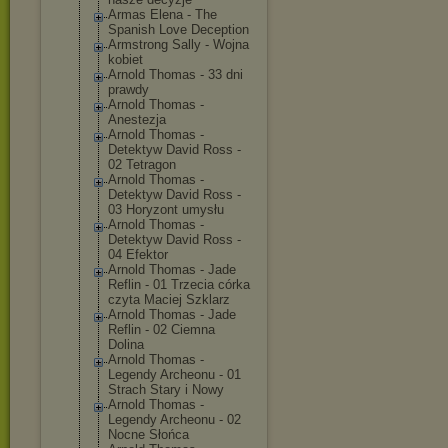
Armas Elena - The
Spanish Love Deception
Armstrong Sally - Wojna
kobiet
Arnold Thomas - 33 dni
prawdy
Arnold Thomas -
Anestezja
Arnold Thomas -
Detektyw David Ross -
02 Tetragon
Arnold Thomas -
Detektyw David Ross -
03 Horyzont umysłu
Arnold Thomas -
Detektyw David Ross -
04 Efektor
Arnold Thomas - Jade
Reflin - 01 Trzecia córka
czyta Maciej Szklarz
Arnold Thomas - Jade
Reflin - 02 Ciemna
Dolina
Arnold Thomas -
Legendy Archeonu - 01
Strach Stary i Nowy
Arnold Thomas -
Legendy Archeonu - 02
Nocne Słońca