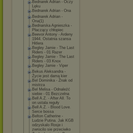
Bednarek Adrian - Oczy
Lęku
Bednarek Adrian - Ona
Bednarek Adrian -
Ona(1)
Bednarska Agnieszka -
Płaczący chłopiec
Beevor Antony - Ardeny
1944. Ostatnia szansa
Hitlera
Begley Jamie - The Last
Riders - 01 Razer
Begley Jamie - The Last
Riders - 03 Knox
Begley Jamie - Viper
Bekus Aleksandra -
Życie jest damą kier
Bel Dominika - Znak od
mistrza
Bel Melisa - Odnaleźć
siebie - 01 Bezczelna
Bell A.Z. - After All. To
on ustala reguły
Bell A.Z. - Blood Love.
Serce bossa
Belton Catherine -
Ludzie Putina. Jak KGB
odzyskalo Rosje i
zwrocilo sie przeciwko