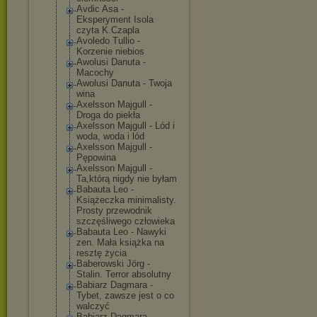
Avdic Asa -
Eksperyment Isola
czyta K.Czapla
Avoledo Tullio -
Korzenie niebios
Awolusi Danuta -
Macochy
Awolusi Danuta - Twoja
wina
Axelsson Majgull -
Droga do piekła
Axelsson Majgull - Lód i
woda, woda i lód
Axelsson Majgull -
Pępowina
Axelsson Majgull -
Ta,którą nigdy nie byłam
Babauta Leo -
Książeczka minimalisty.
Prosty przewodnik
szczęśliwego człowieka
Babauta Leo - Nawyki
zen. Mała książka na
resztę życia
Baberowski Jörg -
Stalin. Terror absolutny
Babiarz Dagmara -
Tybet, zawsze jest o co
walczyć
Babiarz Dagmara -