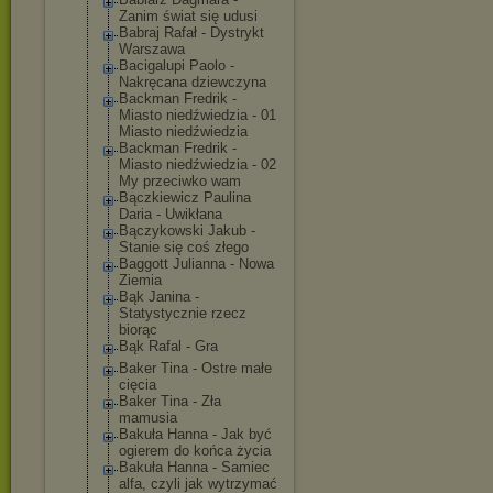
Zanim świat się udusi
Babraj Rafał - Dystrykt
Warszawa
Bacigalupi Paolo -
Nakręcana dziewczyna
Backman Fredrik -
Miasto niedźwiedzia - 01
Miasto niedźwiedzia
Backman Fredrik -
Miasto niedźwiedzia - 02
My przeciwko wam
Bączkiewicz Paulina
Daria - Uwikłana
Bączykowski Jakub -
Stanie się coś złego
Baggott Julianna - Nowa
Ziemia
Bąk Janina -
Statystycznie rzecz
biorąc
Bąk Rafal - Gra
Baker Tina - Ostre małe
cięcia
Baker Tina - Zła
mamusia
Bakuła Hanna - Jak być
ogierem do końca życia
Bakuła Hanna - Samiec
alfa, czyli jak wytrzymać