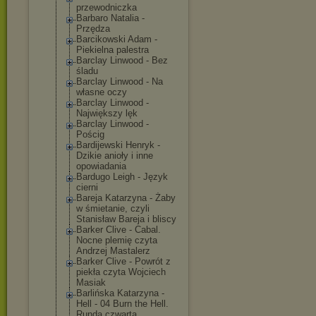
przewodniczka
Barbaro Natalia -
Przędza
Barcikowski Adam -
Piekielna palestra
Barclay Linwood - Bez
śladu
Barclay Linwood - Na
własne oczy
Barclay Linwood -
Największy lęk
Barclay Linwood -
Pościg
Bardijewski Henryk -
Dzikie anioły i inne
opowiadania
Bardugo Leigh - Język
cierni
Bareja Katarzyna - Żaby
w śmietanie, czyli
Stanisław Bareja i bliscy
Barker Clive - Cabal.
Nocne plemię czyta
Andrzej Mastalerz
Barker Clive - Powrót z
piekła czyta Wojciech
Masiak
Barlińska Katarzyna -
Hell - 04 Burn the Hell.
Runda czwarta