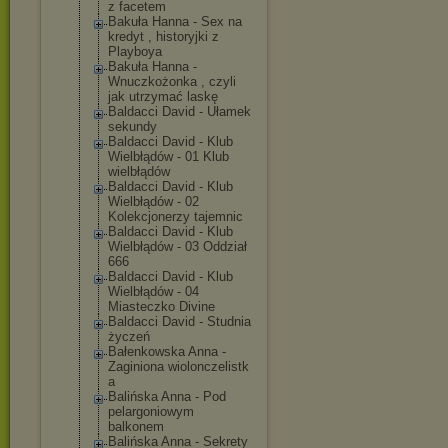
z facetem
Bakuła Hanna - Sex na
kredyt , historyjki z
Playboya
Bakuła Hanna -
Wnuczkożonka , czyli
jak utrzymać laskę
Baldacci David - Ułamek
sekundy
Baldacci David - Klub
Wielbłądów - 01 Klub
wielbłądów
Baldacci David - Klub
Wielbłądów - 02
Kolekcjonerzy tajemnic
Baldacci David - Klub
Wielbłądów - 03 Oddział
666
Baldacci David - Klub
Wielbłądów - 04
Miasteczko Divine
Baldacci David - Studnia
życzeń
Bałenkowska Anna -
Zaginiona wiolonczelistk
a
Balińska Anna - Pod
pelargoniowym
balkonem
Balińska Anna - Sekrety