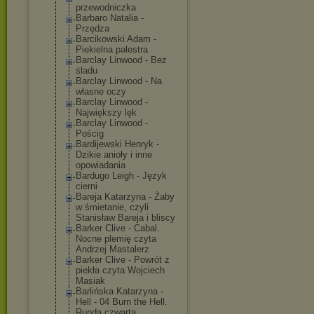
przewodniczka
Barbaro Natalia -
Przędza
Barcikowski Adam -
Piekielna palestra
Barclay Linwood - Bez
śladu
Barclay Linwood - Na
własne oczy
Barclay Linwood -
Największy lęk
Barclay Linwood -
Pościg
Bardijewski Henryk -
Dzikie anioły i inne
opowiadania
Bardugo Leigh - Język
cierni
Bareja Katarzyna - Żaby
w śmietanie, czyli
Stanisław Bareja i bliscy
Barker Clive - Cabal.
Nocne plemię czyta
Andrzej Mastalerz
Barker Clive - Powrót z
piekła czyta Wojciech
Masiak
Barlińska Katarzyna -
Hell - 04 Burn the Hell.
Runda czwarta