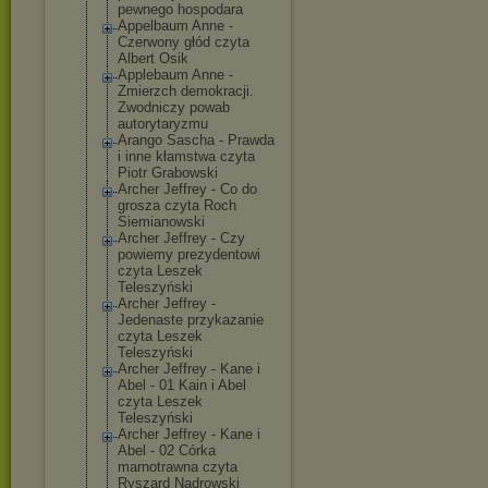
pewnego hospodara
Appelbaum Anne -
Czerwony głód czyta
Albert Osik
Applebaum Anne -
Zmierzch demokracji.
Zwodniczy powab
autorytaryzmu
Arango Sascha - Prawda
i inne kłamstwa czyta
Piotr Grabowski
Archer Jeffrey - Co do
grosza czyta Roch
Siemianowski
Archer Jeffrey - Czy
powiemy prezydentowi
czyta Leszek
Teleszyński
Archer Jeffrey -
Jedenaste przykazanie
czyta Leszek
Teleszyński
Archer Jeffrey - Kane i
Abel - 01 Kain i Abel
czyta Leszek
Teleszyński
Archer Jeffrey - Kane i
Abel - 02 Córka
marnotrawna czyta
Ryszard Nadrowski