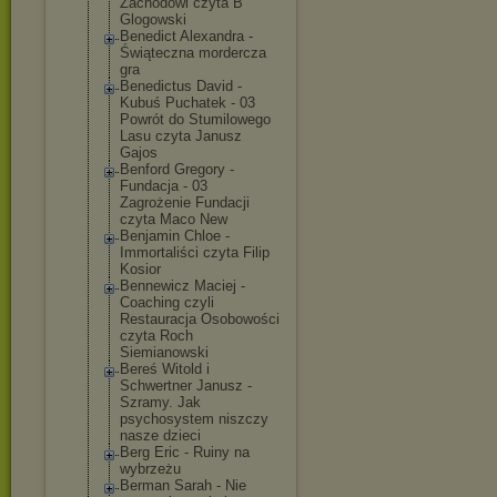
Zachodowi czyta B
Glogowski
Benedict Alexandra -
Świąteczna mordercza
gra
Benedictus David -
Kubuś Puchatek - 03
Powrót do Stumilowego
Lasu czyta Janusz
Gajos
Benford Gregory -
Fundacja - 03
Zagrożenie Fundacji
czyta Maco New
Benjamin Chloe -
Immortaliści czyta Filip
Kosior
Bennewicz Maciej -
Coaching czyli
Restauracja Osobowości
czyta Roch
Siemianowski
Bereś Witold i
Schwertner Janusz -
Szramy. Jak
psychosystem niszczy
nasze dzieci
Berg Eric - Ruiny na
wybrzeżu
Berman Sarah - Nie