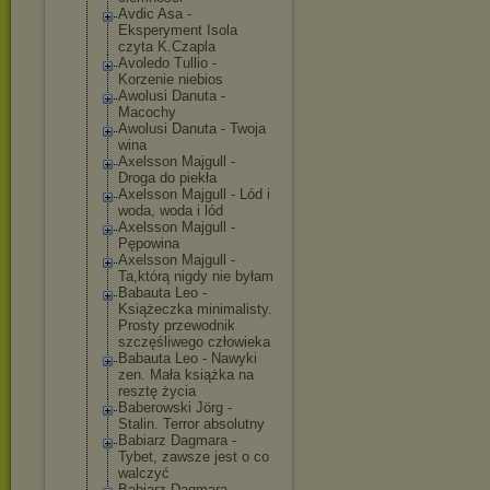
Avdic Asa -
Eksperyment Isola
czyta K.Czapla
Avoledo Tullio -
Korzenie niebios
Awolusi Danuta -
Macochy
Awolusi Danuta - Twoja
wina
Axelsson Majgull -
Droga do piekła
Axelsson Majgull - Lód i
woda, woda i lód
Axelsson Majgull -
Pępowina
Axelsson Majgull -
Ta,którą nigdy nie byłam
Babauta Leo -
Książeczka minimalisty.
Prosty przewodnik
szczęśliwego człowieka
Babauta Leo - Nawyki
zen. Mała książka na
resztę życia
Baberowski Jörg -
Stalin. Terror absolutny
Babiarz Dagmara -
Tybet, zawsze jest o co
walczyć
Babiarz Dagmara -