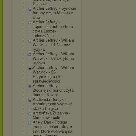
Pijanowski
Archer Jeffrey - Synowie
fortuny czyta Mirosław
Utta
Archer Jeffrey -
Tajemnica autoportretu
czyta Leszek
Teleszyński
Archer Jeffrey - William
Warwick - 01 Nic bez
ryzyka
Archer Jeffrey - William
Warwick - 02 Ukryte na
widoku
Archer Jeffrey - William
Warwick - 03
Przymknięte oko
sprawiedliwośc
i
Archer Jeffrey -
Złodziejski honor czyta
Janusz Kozioł
Arctowski Henryk -
Antarktyczna wyprawa
statku Belgica
Arczyńska Zuzanna -
Mimozowe pole
Ariely Dan - Potęga
irracjonalnośc
i. Ukryte
siły, które wpływają na
nasze decyzje