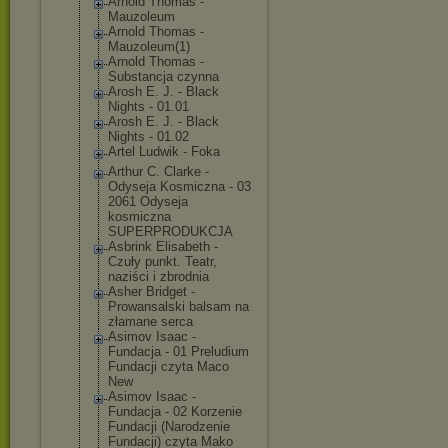
Arnold Thomas -
Mauzoleum
Arnold Thomas -
Mauzoleum(1)
Arnold Thomas -
Substancja czynna
Arosh E. J. - Black
Nights - 01.01
Arosh E. J. - Black
Nights - 01.02
Artel Ludwik - Foka
Arthur C. Clarke -
Odyseja Kosmiczna - 03
2061 Odyseja
kosmiczna
SUPERPRODUKCJA
Asbrink Elisabeth -
Czuły punkt. Teatr,
naziści i zbrodnia
Asher Bridget -
Prowansalski balsam na
złamane serca
Asimov Isaac -
Fundacja - 01 Preludium
Fundacji czyta Maco
New
Asimov Isaac -
Fundacja - 02 Korzenie
Fundacji (Narodzenie
Fundacji) czyta Mako