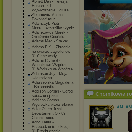
Abnett Dan - Herezja
Horusa - 01
Wywyższenie Horusa
Abramović Marina -
Pokonać mur
Adamczyk Piotr -
Mądre, szczęśliwe życie
Adamkowicz Marek -
Oblężenie Gdańska
Adams Meg - Stalker
Adams P.K. - Zbrodnie
na dworze Jagiellonów -
01 Ciche wody
Adams Richard -
Wodnikowe Wzgórze -
01 Wodnikowe Wzgórze
Adamson Joy - Moja
lwia rodzina
Adaszewska Magdalena
- Balsamistka
Addison Corban - Ogród
Chomikowe r
spieczonej ziemi
Addison Corban -
Wędrówka przez Słońce
AM_AM
Adler-Olsen Jussi -
Departament Q - 09
Chlorek sodu
Adori Laura -
Przebudzenie Lukrecji -
01 Przebudzenie