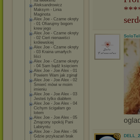
na weekend
Aleksandrowicz
***
Maksym - Linia
Maginota
serd
Alex Joe - Czarne okręty
- 01 Ofiarujmy bogom
krew jego
Alex Joe - Czarne okręty
SoloTe
- 02 Cień nienawiści
królewskiej
Alex Joe - Czarne okręty
- 03 Kraina umarłych
liści
Alex Joe - Czarne okręty
- 04 Sam bądź księciem
Alex Joe - Joe Alex - 01
Powiem Wam jak zginął
Alex Joe - Joe Alex - 02
Śmierć mówi w moim
imieniu
Alex Joe - Joe Alex - 03
Jesteś tylko diabłem
Alex Joe - Joe Alex - 04
Cichym ścigałam go
lotem
Alex Joe - Joe Alex - 05
ogla
Zmącony spokój Pani
Labiryntu
Alex Joe - Joe Alex - 06
DELL_2
Gdzie przykazań brak