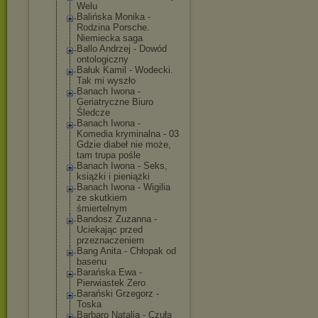
Welu
Balińska Monika -
Rodzina Porsche.
Niemiecka saga
Ballo Andrzej - Dowód
ontologiczny
Bałuk Kamil - Wodecki.
Tak mi wyszło
Banach Iwona -
Geriatryczne Biuro
Śledcze
Banach Iwona -
Komedia kryminalna - 03
Gdzie diabeł nie może,
tam trupa pośle
Banach Iwona - Seks,
książki i pieniążki
Banach Iwona - Wigilia
ze skutkiem
śmiertelnym
Bandosz Zuzanna -
Uciekając przed
przeznaczeniem
Bang Anita - Chłopak od
basenu
Barańska Ewa -
Pierwiastek Zero
Barański Grzegorz -
Toska
Barbaro Natalia - Czuła