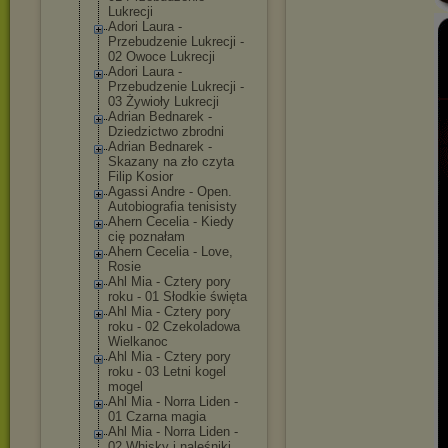
Lukrecji
Adori Laura -
Przebudzenie Lukrecji -
02 Owoce Lukrecji
Adori Laura -
Przebudzenie Lukrecji -
03 Żywioły Lukrecji
Adrian Bednarek -
Dziedzictwo zbrodni
Adrian Bednarek -
Skazany na zło czyta
Filip Kosior
Agassi Andre - Open.
Autobiografia tenisisty
Ahern Cecelia - Kiedy
cię poznałam
Ahern Cecelia - Love,
Rosie
Ahl Mia - Cztery pory
roku - 01 Słodkie święta
Ahl Mia - Cztery pory
roku - 02 Czekoladowa
Wielkanoc
Ahl Mia - Cztery pory
roku - 03 Letni kogel
mogel
Ahl Mia - Norra Liden -
01 Czarna magia
Ahl Mia - Norra Liden -
02 Whisky i naleśniki