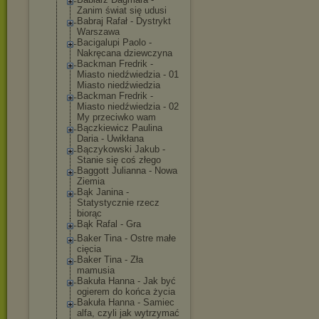
Zanim świat się udusi
Babraj Rafał - Dystrykt
Warszawa
Bacigalupi Paolo -
Nakręcana dziewczyna
Backman Fredrik -
Miasto niedźwiedzia - 01
Miasto niedźwiedzia
Backman Fredrik -
Miasto niedźwiedzia - 02
My przeciwko wam
Bączkiewicz Paulina
Daria - Uwikłana
Bączykowski Jakub -
Stanie się coś złego
Baggott Julianna - Nowa
Ziemia
Bąk Janina -
Statystycznie rzecz
biorąc
Bąk Rafal - Gra
Baker Tina - Ostre małe
cięcia
Baker Tina - Zła
mamusia
Bakuła Hanna - Jak być
ogierem do końca życia
Bakuła Hanna - Samiec
alfa, czyli jak wytrzymać