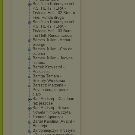
Barlińska Katarzyna vel
P.S. HERYTIERA -
Trylogia Hell - 02 Start a
Fire. Runda druga
Barlińska Katarzyna vel
P.S. HERYTIERA -
Trylogia Hell - 03 Burn
the Hell. Runda trzecia
Barnes Julian - Arthur i
George
Barnes Julian - Coś do
oclenia
Barnes Julian - Jedyna
historia
Barrek Krzysztof -
Posłaniec
Barriga Tamara -
Sekrety Wrocławia
Barszcz Marzena -
Psychoterapia przez
ciało
Bart Andrzej - Don Juan
raz jeszcze
Bart Andrzej - Rewers.
Nowela filmowa czyta
Tomasz Ignaczak
Bartel Karolina (Avath) -
Eresteja
Bartłomiejczyk Krystyna
- Zapisane w gwiazdach