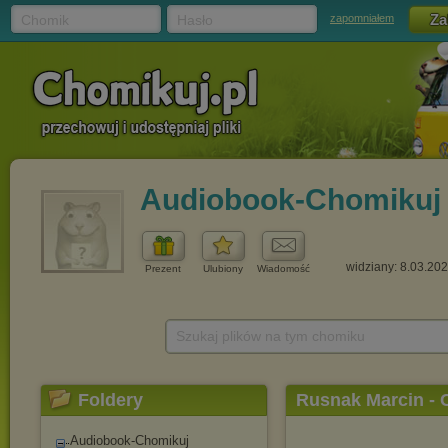
Chomik
Hasło
zapomniałem
Audiobook-Chomikuj
widziany: 8.03.20
Prezent
Ulubiony
Wiadomość
Szukaj plików na tym chomiku
Foldery
Rusnak Marcin - 
Audiobook-Chomikuj