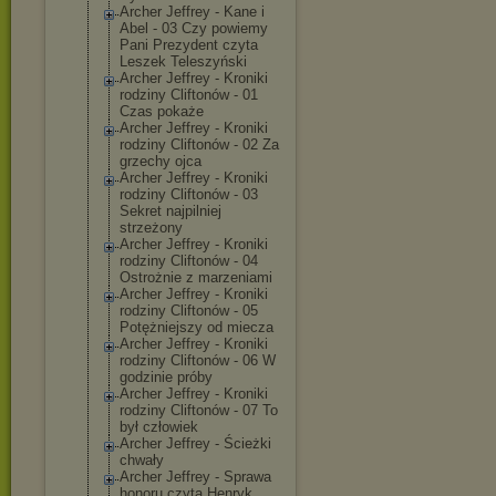
Archer Jeffrey - Kane i
Abel - 03 Czy powiemy
Pani Prezydent czyta
Leszek Teleszyński
Archer Jeffrey - Kroniki
rodziny Cliftonów - 01
Czas pokaże
Archer Jeffrey - Kroniki
rodziny Cliftonów - 02 Za
grzechy ojca
Archer Jeffrey - Kroniki
rodziny Cliftonów - 03
Sekret najpilniej
strzeżony
Archer Jeffrey - Kroniki
rodziny Cliftonów - 04
Ostrożnie z marzeniami
Archer Jeffrey - Kroniki
rodziny Cliftonów - 05
Potężniejszy od miecza
Archer Jeffrey - Kroniki
rodziny Cliftonów - 06 W
godzinie próby
Archer Jeffrey - Kroniki
rodziny Cliftonów - 07 To
był człowiek
Archer Jeffrey - Ścieżki
chwały
Archer Jeffrey - Sprawa
honoru czyta Henryk