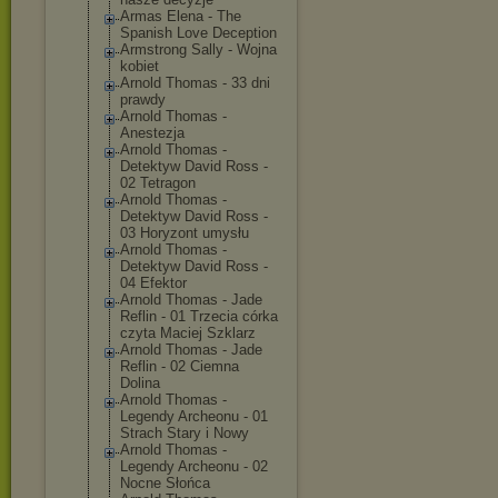
Armas Elena - The
Spanish Love Deception
Armstrong Sally - Wojna
kobiet
Arnold Thomas - 33 dni
prawdy
Arnold Thomas -
Anestezja
Arnold Thomas -
Detektyw David Ross -
02 Tetragon
Arnold Thomas -
Detektyw David Ross -
03 Horyzont umysłu
Arnold Thomas -
Detektyw David Ross -
04 Efektor
Arnold Thomas - Jade
Reflin - 01 Trzecia córka
czyta Maciej Szklarz
Arnold Thomas - Jade
Reflin - 02 Ciemna
Dolina
Arnold Thomas -
Legendy Archeonu - 01
Strach Stary i Nowy
Arnold Thomas -
Legendy Archeonu - 02
Nocne Słońca