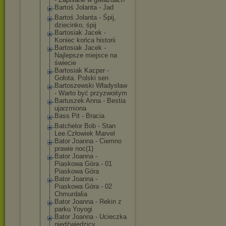
Bartoś Jolanta - Jad
Bartoś Jolanta - Śpij,
dziecinko, śpij
Bartosiak Jacek -
Koniec końca historii
Bartosiak Jacek -
Najlepsze miejsce na
świecie
Bartosiak Kacper -
Gołota. Polski sen
Bartoszewski Władysław
- Warto być przyzwoitym
Bartuszek Anna - Bestia
ujarzmiona
Bass Pit - Bracia
Batchelor Bob - Stan
Lee.Człowiek Marvel
Bator Joanna - Ciemno
prawie noc(1)
Bator Joanna -
Piaskowa Góra - 01
Piaskowa Góra
Bator Joanna -
Piaskowa Góra - 02
Chmurdalia
Bator Joanna - Rekin z
parku Yoyogi
Bator Joanna - Ucieczka
niedźwiedzicy