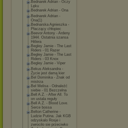
Bednarek Adrian - Oczy
Lęku
Bednarek Adrian - Ona
Bednarek Adrian -
Ona(1)
Bednarska Agnieszka -
Płaczący chłopiec
Beevor Antony - Ardeny
1944. Ostatnia szansa
Hitlera
Begley Jamie - The Last
Riders - 01 Razer
Begley Jamie - The Last
Riders - 03 Knox
Begley Jamie - Viper
Bekus Aleksandra -
Życie jest damą kier
Bel Dominika - Znak od
mistrza
Bel Melisa - Odnaleźć
siebie - 01 Bezczelna
Bell A.Z. - After All. To
on ustala reguły
Bell A.Z. - Blood Love.
Serce bossa
Belton Catherine -
Ludzie Putina. Jak KGB
odzyskalo Rosje i
zwrocilo sie przeciwko