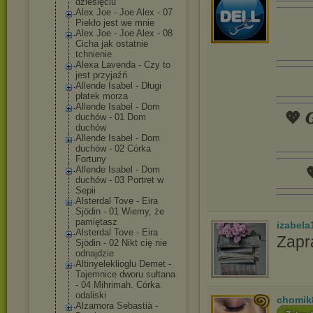
dziesięciu
Alex Joe - Joe Alex - 07
Piekło jest we mnie
Alex Joe - Joe Alex - 08
Cicha jak ostatnie
tchnienie
Alexa Lavenda - Czy to
jest przyjaźń
Allende Isabel - Długi
płatek morza
Allende Isabel - Dom
💖 𝑮
duchów - 01 Dom
duchów
Allende Isabel - Dom
duchów - 02 Córka
Fortuny

Allende Isabel - Dom
duchów - 03 Portret w
Sepii
Alsterdal Tove - Eira
Sjödin - 01 Wiemy, że
pamiętasz
izabela
Alsterdal Tove - Eira
Zapr
Sjödin - 02 Nikt cię nie
odnajdzie
Altinyelekliog
lu Demet -
Tajemnice dworu sułtana
- 04 Mihrimah. Córka
odaliski
chomik
Alzamora Sebastià -