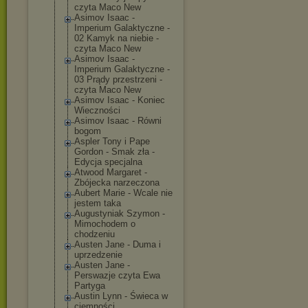
czyta Maco New
Asimov Isaac -
Imperium Galaktyczne -
02 Kamyk na niebie -
czyta Maco New
Asimov Isaac -
Imperium Galaktyczne -
03 Prądy przestrzeni -
czyta Maco New
Asimov Isaac - Koniec
Wieczności
Asimov Isaac - Równi
bogom
Aspler Tony i Pape
Gordon - Smak zła -
Edycja specjalna
Atwood Margaret -
Zbójecka narzeczona
Aubert Marie - Wcale nie
jestem taka
Augustyniak Szymon -
Mimochodem o
chodzeniu
Austen Jane - Duma i
uprzedzenie
Austen Jane -
Perswazje czyta Ewa
Partyga
Austin Lynn - Świeca w
ciemności