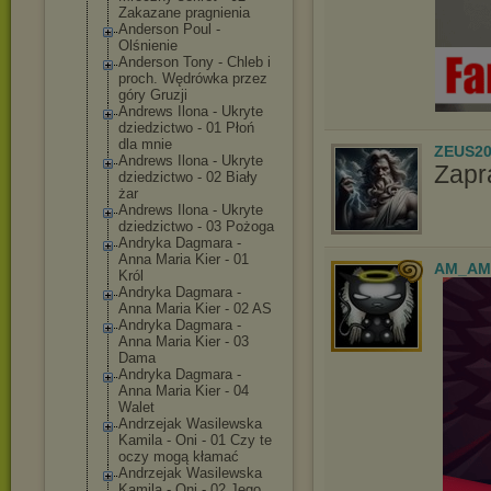
Zakazane pragnienia
Anderson Poul -
Olśnienie
Anderson Tony - Chleb i
proch. Wędrówka przez
góry Gruzji
Andrews Ilona - Ukryte
dziedzictwo - 01 Płoń
dla mnie
ZEUS20
Andrews Ilona - Ukryte
Zapr
dziedzictwo - 02 Biały
żar
Andrews Ilona - Ukryte
dziedzictwo - 03 Pożoga
Andryka Dagmara -
Anna Maria Kier - 01
AM_AM
Król
Andryka Dagmara -
Anna Maria Kier - 02 AS
Andryka Dagmara -
Anna Maria Kier - 03
Dama
Andryka Dagmara -
Anna Maria Kier - 04
Walet
Andrzejak Wasilewska
Kamila - Oni - 01 Czy te
oczy mogą kłamać
Andrzejak Wasilewska
Kamila - Oni - 02 Jego