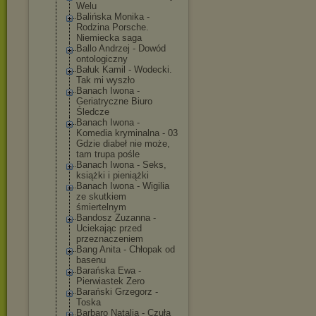
Welu
Balińska Monika -
Rodzina Porsche.
Niemiecka saga
Ballo Andrzej - Dowód
ontologiczny
Bałuk Kamil - Wodecki.
Tak mi wyszło
Banach Iwona -
Geriatryczne Biuro
Śledcze
Banach Iwona -
Komedia kryminalna - 03
Gdzie diabeł nie może,
tam trupa pośle
Banach Iwona - Seks,
książki i pieniążki
Banach Iwona - Wigilia
ze skutkiem
śmiertelnym
Bandosz Zuzanna -
Uciekając przed
przeznaczeniem
Bang Anita - Chłopak od
basenu
Barańska Ewa -
Pierwiastek Zero
Barański Grzegorz -
Toska
Barbaro Natalia - Czuła