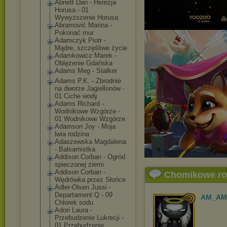
Abnett Dan - Herezja
Horusa - 01
Wywyższenie Horusa
Abramović Marina -
Pokonać mur
Adamczyk Piotr -
Mądre, szczęśliwe życie
Adamkowicz Marek -
Oblężenie Gdańska
Adams Meg - Stalker
Adams P.K. - Zbrodnie
na dworze Jagiellonów -
01 Ciche wody
Adams Richard -
Wodnikowe Wzgórze -
01 Wodnikowe Wzgórze
Adamson Joy - Moja
lwia rodzina
Adaszewska Magdalena
- Balsamistka
Addison Corban - Ogród
spieczonej ziemi
Addison Corban -
Chomikowe r
Wędrówka przez Słońce
Adler-Olsen Jussi -
Departament Q - 09
AM_AM
Chlorek sodu
Adori Laura -
Przebudzenie Lukrecji -
01 Przebudzenie