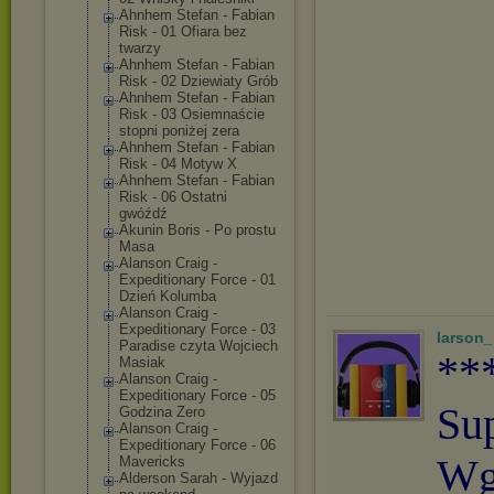
Ahnhem Stefan - Fabian
Risk - 01 Ofiara bez
twarzy
Ahnhem Stefan - Fabian
Risk - 02 Dziewiaty Grób
Ahnhem Stefan - Fabian
Risk - 03 Osiemnaście
stopni poniżej zera
Ahnhem Stefan - Fabian
Risk - 04 Motyw X
Ahnhem Stefan - Fabian
Risk - 06 Ostatni
gwóźdź
Akunin Boris - Po prostu
Masa
Alanson Craig -
Expeditionary Force - 01
Dzień Kolumba
Alanson Craig -
Expeditionary Force - 03
larson
Paradise czyta Wojciech
**
Masiak
Alanson Craig -
Expeditionary Force - 05
Su
Godzina Zero
Alanson Craig -
Expeditionary Force - 06
Wg
Mavericks
Alderson Sarah - Wyjazd