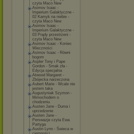
czyta Maco New
Asimov Isaac -
Imperium Galaktyczne -
02 Kamyk na niebie -
czyta Maco New
Asimov Isaac -
Imperium Galaktyczne -
03 Prądy przestrzeni -
czyta Maco New
Asimov Isaac - Koniec
Wieczności
Asimov Isaac - Równi
bogom
Aspler Tony i Pape
Gordon - Smak zła -
Edycja specjalna
Atwood Margaret -
Zbójecka narzeczona
Aubert Marie - Wcale nie
jestem taka
Augustyniak Szymon -
Mimochodem o
chodzeniu
Austen Jane - Duma i
uprzedzenie
Austen Jane -
Perswazje czyta Ewa
Partyga
Austin Lynn - Świeca w
ciemności