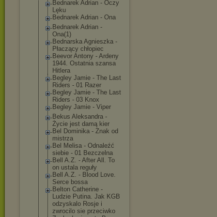
Bednarek Adrian - Oczy
Lęku
Bednarek Adrian - Ona
Bednarek Adrian -
Ona(1)
Bednarska Agnieszka -
Płaczący chłopiec
Beevor Antony - Ardeny
1944. Ostatnia szansa
Hitlera
Begley Jamie - The Last
Riders - 01 Razer
Begley Jamie - The Last
Riders - 03 Knox
Begley Jamie - Viper
Bekus Aleksandra -
Życie jest damą kier
Bel Dominika - Znak od
mistrza
Bel Melisa - Odnaleźć
siebie - 01 Bezczelna
Bell A.Z. - After All. To
on ustala reguły
Bell A.Z. - Blood Love.
Serce bossa
Belton Catherine -
Ludzie Putina. Jak KGB
odzyskalo Rosje i
zwrocilo sie przeciwko