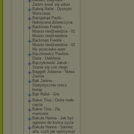
Zanim świat się udusi
Babraj Rafał - Dystrykt
Warszawa
Bacigalupi Paolo -
Nakręcana dziewczyna
Backman Fredrik -
Miasto niedźwiedzia - 01
Miasto niedźwiedzia
Backman Fredrik -
Miasto niedźwiedzia - 02
My przeciwko wam
Bączkiewicz Paulina
Daria - Uwikłana
Bączykowski Jakub -
Stanie się coś złego
Baggott Julianna - Nowa
Ziemia
Bąk Janina -
Statystycznie rzecz
biorąc
Bąk Rafal - Gra
Baker Tina - Ostre małe
cięcia
Baker Tina - Zła
mamusia
Bakuła Hanna - Jak być
ogierem do końca życia
Bakuła Hanna - Samiec
alfa, czyli jak wytrzymać