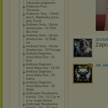
Zakazane pragnienia
Anderson Poul -
Olśnienie
Anderson Tony - Chleb i
proch. Wędrówka przez
góry Gruzji
Andrews Ilona - Ukryte
dziedzictwo - 01 Płoń
dla mnie
Andrews Ilona - Ukryte
dziedzictwo - 02 Biały
ZEUS20
żar
Zapr
Andrews Ilona - Ukryte
dziedzictwo - 03 Pożoga
Andryka Dagmara -
Anna Maria Kier - 01
Król
Andryka Dagmara -
AM_AM
Anna Maria Kier - 02 AS
Andryka Dagmara -
Anna Maria Kier - 03
Dama
Andryka Dagmara -
Anna Maria Kier - 04
Walet
Andrzejak Wasilewska
Kamila - Oni - 01 Czy te
oczy mogą kłamać
Andrzejak Wasilewska
Kamila - Oni - 02 Jego