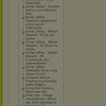
Pijanowski
Archer Jeffrey - Synowie
fortuny czyta Mirosław
Utta
Archer Jeffrey -
Tajemnica autoportretu
czyta Leszek
Teleszyński
Archer Jeffrey - William
Warwick - 01 Nic bez
ryzyka
Archer Jeffrey - William
Warwick - 02 Ukryte na
widoku
Archer Jeffrey - William
Warwick - 03
Przymknięte oko
sprawiedliwośc
i
Archer Jeffrey -
Złodziejski honor czyta
Janusz Kozioł
Arctowski Henryk -
Antarktyczna wyprawa
statku Belgica
Arczyńska Zuzanna -
Mimozowe pole
Ariely Dan - Potęga
irracjonalnośc
i. Ukryte
siły, które wpływają na
nasze decyzje