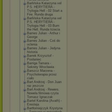
Barlińska Katarzyna vel
P.S. HERYTIERA -
Trylogia Hell - 02 Start a
Fire. Runda druga
Barlińska Katarzyna vel
P.S. HERYTIERA -
Trylogia Hell - 03 Burn
the Hell. Runda trzecia
Barnes Julian - Arthur i
George
Barnes Julian - Coś do
oclenia
Barnes Julian - Jedyna
historia
Barrek Krzysztof -
Posłaniec
Barriga Tamara -
Sekrety Wrocławia
Barszcz Marzena -
Psychoterapia przez
ciało
Bart Andrzej - Don Juan
raz jeszcze
Bart Andrzej - Rewers.
Nowela filmowa czyta
Tomasz Ignaczak
Bartel Karolina (Avath) -
Eresteja
Bartłomiejczyk Krystyna
- Zapisane w gwiazdach