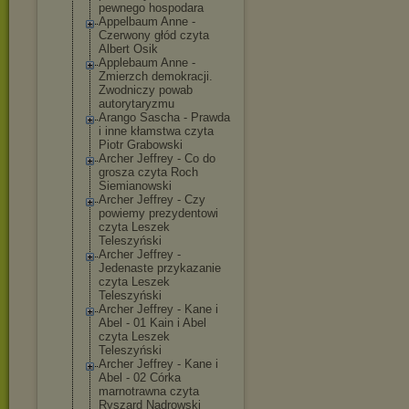
pewnego hospodara
Appelbaum Anne -
Czerwony głód czyta
Albert Osik
Applebaum Anne -
Zmierzch demokracji.
Zwodniczy powab
autorytaryzmu
Arango Sascha - Prawda
i inne kłamstwa czyta
Piotr Grabowski
Archer Jeffrey - Co do
grosza czyta Roch
Siemianowski
Archer Jeffrey - Czy
powiemy prezydentowi
czyta Leszek
Teleszyński
Archer Jeffrey -
Jedenaste przykazanie
czyta Leszek
Teleszyński
Archer Jeffrey - Kane i
Abel - 01 Kain i Abel
czyta Leszek
Teleszyński
Archer Jeffrey - Kane i
Abel - 02 Córka
marnotrawna czyta
Ryszard Nadrowski