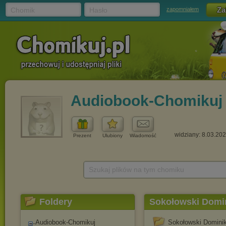
Chomik
Hasło
zapomniałem
Audiobook-Chomikuj
widziany: 8.03.20
Prezent
Ulubiony
Wiadomość
Szukaj plików na tym chomiku
Foldery
Sokołowski Domi
Audiobook-Chomikuj
Sokołowski Domini