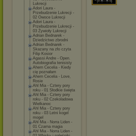
Lukrecji
Adori Laura -
Przebudzenie Lukrecji -
02 Owoce Lukrecji
Adori Laura -
Przebudzenie Lukrecji -
03 Żywioły Lukrecji
Adrian Bednarek -
Dziedzictwo zbrodni
Adrian Bednarek -
Skazany na zło czyta
Filip Kosior
Agassi Andre - Open.
Autobiografia tenisisty
Ahern Cecelia - Kiedy
cię poznałam
Ahern Cecelia - Love,
Rosie
Ahl Mia - Cztery pory
roku - 01 Słodkie święta
Ahl Mia - Cztery pory
roku - 02 Czekoladowa
Wielkanoc
Ahl Mia - Cztery pory
roku - 03 Letni kogel
mogel
Ahl Mia - Norra Liden -
01 Czarna magia
Ahl Mia - Norra Liden -
02 Whisky i naleśniki