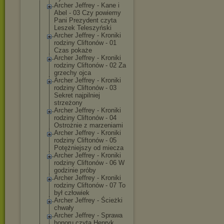
Archer Jeffrey - Kane i
Abel - 03 Czy powiemy
Pani Prezydent czyta
Leszek Teleszyński
Archer Jeffrey - Kroniki
rodziny Cliftonów - 01
Czas pokaże
Archer Jeffrey - Kroniki
rodziny Cliftonów - 02 Za
grzechy ojca
Archer Jeffrey - Kroniki
rodziny Cliftonów - 03
Sekret najpilniej
strzeżony
Archer Jeffrey - Kroniki
rodziny Cliftonów - 04
Ostrożnie z marzeniami
Archer Jeffrey - Kroniki
rodziny Cliftonów - 05
Potężniejszy od miecza
Archer Jeffrey - Kroniki
rodziny Cliftonów - 06 W
godzinie próby
Archer Jeffrey - Kroniki
rodziny Cliftonów - 07 To
był człowiek
Archer Jeffrey - Ścieżki
chwały
Archer Jeffrey - Sprawa
honoru czyta Henryk