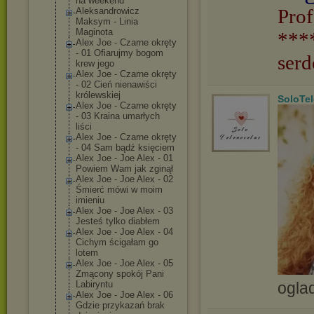
na weekend
Prof
Aleksandrowicz
Maksym - Linia
Maginota
***
Alex Joe - Czarne okręty
- 01 Ofiarujmy bogom
serd
krew jego
Alex Joe - Czarne okręty
- 02 Cień nienawiści
królewskiej
SoloTe
Alex Joe - Czarne okręty
- 03 Kraina umarłych
liści
Alex Joe - Czarne okręty
- 04 Sam bądź księciem
Alex Joe - Joe Alex - 01
Powiem Wam jak zginął
Alex Joe - Joe Alex - 02
Śmierć mówi w moim
imieniu
Alex Joe - Joe Alex - 03
Jesteś tylko diabłem
Alex Joe - Joe Alex - 04
Cichym ścigałam go
lotem
Alex Joe - Joe Alex - 05
Zmącony spokój Pani
ogla
Labiryntu
Alex Joe - Joe Alex - 06
Gdzie przykazań brak