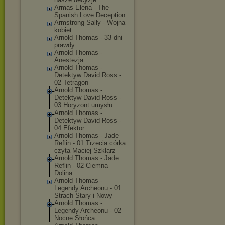
Armas Elena - The
Spanish Love Deception
Armstrong Sally - Wojna
kobiet
Arnold Thomas - 33 dni
prawdy
Arnold Thomas -
Anestezja
Arnold Thomas -
Detektyw David Ross -
02 Tetragon
Arnold Thomas -
Detektyw David Ross -
03 Horyzont umysłu
Arnold Thomas -
Detektyw David Ross -
04 Efektor
Arnold Thomas - Jade
Reflin - 01 Trzecia córka
czyta Maciej Szklarz
Arnold Thomas - Jade
Reflin - 02 Ciemna
Dolina
Arnold Thomas -
Legendy Archeonu - 01
Strach Stary i Nowy
Arnold Thomas -
Legendy Archeonu - 02
Nocne Słońca