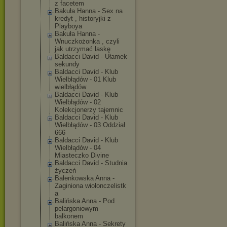
z facetem
Bakuła Hanna - Sex na
kredyt , historyjki z
Playboya
Bakuła Hanna -
Wnuczkożonka , czyli
jak utrzymać laskę
Baldacci David - Ułamek
sekundy
Baldacci David - Klub
Wielbłądów - 01 Klub
wielbłądów
Baldacci David - Klub
Wielbłądów - 02
Kolekcjonerzy tajemnic
Baldacci David - Klub
Wielbłądów - 03 Oddział
666
Baldacci David - Klub
Wielbłądów - 04
Miasteczko Divine
Baldacci David - Studnia
życzeń
Bałenkowska Anna -
Zaginiona wiolonczelistk
a
Balińska Anna - Pod
pelargoniowym
balkonem
Balińska Anna - Sekrety