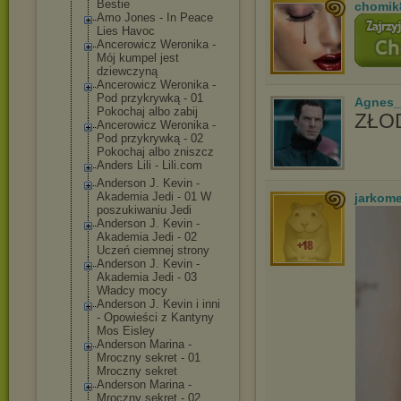
Bestie
chomik
Amo Jones - In Peace
Lies Havoc
Ancerowicz Weronika -
Mój kumpel jest
dziewczyną
Ancerowicz Weronika -
Pod przykrywką - 01
Agnes_
Pokochaj albo zabij
ZŁOD
Ancerowicz Weronika -
Pod przykrywką - 02
Pokochaj albo zniszcz
Anders Lili - Lili.com
Anderson J. Kevin -
Akademia Jedi - 01 W
jarkom
poszukiwaniu Jedi
Anderson J. Kevin -
Akademia Jedi - 02
Uczeń ciemnej strony
Anderson J. Kevin -
Akademia Jedi - 03
Władcy mocy
Anderson J. Kevin i inni
- Opowieści z Kantyny
Mos Eisley
Anderson Marina -
Mroczny sekret - 01
Mroczny sekret
Anderson Marina -
Mroczny sekret - 02