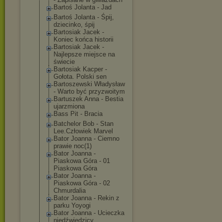
Bartoś Jolanta - Jad
Bartoś Jolanta - Śpij,
dziecinko, śpij
Bartosiak Jacek -
Koniec końca historii
Bartosiak Jacek -
Najlepsze miejsce na
świecie
Bartosiak Kacper -
Gołota. Polski sen
Bartoszewski Władysław
- Warto być przyzwoitym
Bartuszek Anna - Bestia
ujarzmiona
Bass Pit - Bracia
Batchelor Bob - Stan
Lee.Człowiek Marvel
Bator Joanna - Ciemno
prawie noc(1)
Bator Joanna -
Piaskowa Góra - 01
Piaskowa Góra
Bator Joanna -
Piaskowa Góra - 02
Chmurdalia
Bator Joanna - Rekin z
parku Yoyogi
Bator Joanna - Ucieczka
niedźwiedzicy