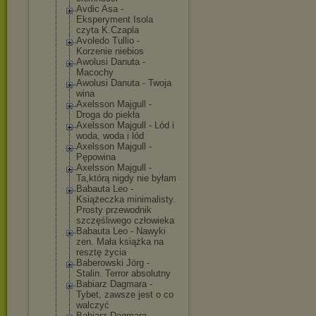
Avdic Asa -
Eksperyment Isola
czyta K.Czapla
Avoledo Tullio -
Korzenie niebios
Awolusi Danuta -
Macochy
Awolusi Danuta - Twoja
wina
Axelsson Majgull -
Droga do piekła
Axelsson Majgull - Lód i
woda, woda i lód
Axelsson Majgull -
Pępowina
Axelsson Majgull -
Ta,którą nigdy nie byłam
Babauta Leo -
Książeczka minimalisty.
Prosty przewodnik
szczęśliwego człowieka
Babauta Leo - Nawyki
zen. Mała książka na
resztę życia
Baberowski Jörg -
Stalin. Terror absolutny
Babiarz Dagmara -
Tybet, zawsze jest o co
walczyć
Babiarz Dagmara -