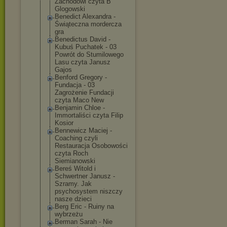
Zachodowi czyta B
Glogowski
Benedict Alexandra -
Świąteczna mordercza
gra
Benedictus David -
Kubuś Puchatek - 03
Powrót do Stumilowego
Lasu czyta Janusz
Gajos
Benford Gregory -
Fundacja - 03
Zagrożenie Fundacji
czyta Maco New
Benjamin Chloe -
Immortaliści czyta Filip
Kosior
Bennewicz Maciej -
Coaching czyli
Restauracja Osobowości
czyta Roch
Siemianowski
Bereś Witold i
Schwertner Janusz -
Szramy. Jak
psychosystem niszczy
nasze dzieci
Berg Eric - Ruiny na
wybrzeżu
Berman Sarah - Nie