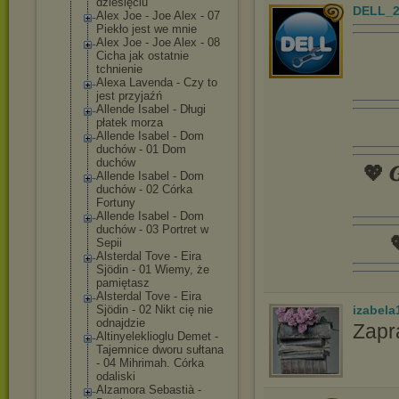
dziesięciu
DELL_2
Alex Joe - Joe Alex - 07
Piekło jest we mnie
Alex Joe - Joe Alex - 08
Cicha jak ostatnie
tchnienie
Alexa Lavenda - Czy to
jest przyjaźń
Allende Isabel - Długi
płatek morza
Allende Isabel - Dom
duchów - 01 Dom
duchów
💖 𝑮
Allende Isabel - Dom
duchów - 02 Córka
Fortuny
Allende Isabel - Dom
duchów - 03 Portret w

Sepii
Alsterdal Tove - Eira
Sjödin - 01 Wiemy, że
pamiętasz
Alsterdal Tove - Eira
izabela
Sjödin - 02 Nikt cię nie
odnajdzie
Zapr
Altinyelekliog
lu Demet -
Tajemnice dworu sułtana
- 04 Mihrimah. Córka
odaliski
Alzamora Sebastià -