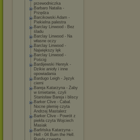
przewodniczka
Barbaro Natalia -
Przędza
Barcikowski Adam -
Piekielna palestra
Barclay Linwood - Bez
śladu
Barclay Linwood - Na
własne oczy
Barclay Linwood -
Największy lęk
Barclay Linwood -
Pościg
Bardijewski Henryk -
Dzikie anioły i inne
opowiadania
Bardugo Leigh - Język
cierni
Bareja Katarzyna - Żaby
w śmietanie, czyli
Stanisław Bareja i bliscy
Barker Clive - Cabal.
Nocne plemię czyta
Andrzej Mastalerz
Barker Clive - Powrót z
piekła czyta Wojciech
Masiak
Barlińska Katarzyna -
Hell - 04 Burn the Hell.
Runda czwarta