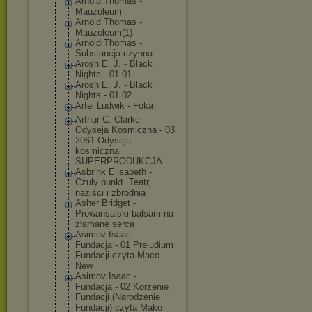
Arnold Thomas -
Mauzoleum
Arnold Thomas -
Mauzoleum(1)
Arnold Thomas -
Substancja czynna
Arosh E. J. - Black
Nights - 01.01
Arosh E. J. - Black
Nights - 01.02
Artel Ludwik - Foka
Arthur C. Clarke -
Odyseja Kosmiczna - 03
2061 Odyseja
kosmiczna
SUPERPRODUKCJA
Asbrink Elisabeth -
Czuły punkt. Teatr,
naziści i zbrodnia
Asher Bridget -
Prowansalski balsam na
złamane serca
Asimov Isaac -
Fundacja - 01 Preludium
Fundacji czyta Maco
New
Asimov Isaac -
Fundacja - 02 Korzenie
Fundacji (Narodzenie
Fundacji) czyta Mako