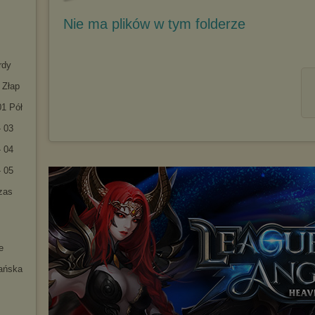
Nie ma plików w tym folderze
rdy
 Złap
01 Pół
- 03
- 04
- 05
zas
e
ańska