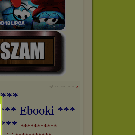
zgłoś do usunięcia
 ***
*** Ebooki ***
i***
***********