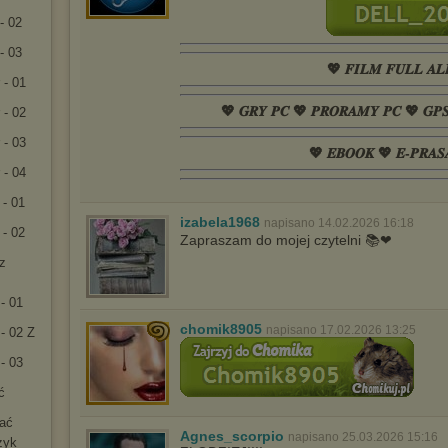
- 02
- 03
💖 𝑭𝑰𝑳𝑴 𝑭𝑼𝑳𝑳 𝑨𝑳
 - 01
💖 𝑮𝑹𝒀 𝑷𝑪 💖 𝑷𝑹𝑶𝑹𝑨𝑴𝒀 𝑷𝑪 💖 𝑮𝑷
 - 02
 - 03
💖 𝑬𝑩𝑶𝑶𝑲 💖 𝑬-𝑷𝑹𝑨𝑺
 - 04
 - 01
izabela1968
napisano 14.02.2026 16:18
 - 02
Zapraszam do mojej czytelni 📚❤
rz
- 01
chomik8905
napisano 17.02.2026 13:25
- 02 Z
- 03
ć
rać
Agnes_scorpio
napisano 25.03.2026 15:16
zyk