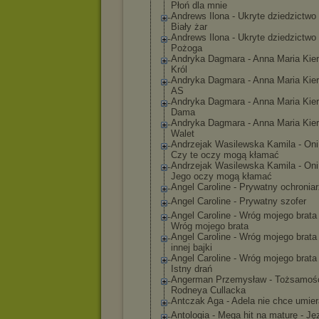
Płoń dla mnie
Andrews Ilona - Ukryte dziedzictwo 
Biały żar
Andrews Ilona - Ukryte dziedzictwo 
Pożoga
Andryka Dagmara - Anna Maria Kier
Król
Andryka Dagmara - Anna Maria Kier
AS
Andryka Dagmara - Anna Maria Kier
Dama
Andryka Dagmara - Anna Maria Kier
Walet
Andrzejak Wasilewska Kamila - Oni
Czy te oczy mogą kłamać
Andrzejak Wasilewska Kamila - Oni
Jego oczy mogą kłamać
Angel Caroline - Prywatny ochronia
Angel Caroline - Prywatny szofer
Angel Caroline - Wróg mojego brata 
Wróg mojego brata
Angel Caroline - Wróg mojego brata 
innej bajki
Angel Caroline - Wróg mojego brata 
Istny drań
Angerman Przemysław - Tożsamoś
Rodneya Cullacka
Antczak Aga - Adela nie chce umie
Antologia - Mega hit na maturę - Ję