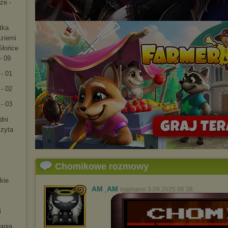
ze -
tka
 ziemi
Słońce
- 09
 - 01
 - 02
 - 03
dni
czyta
Chomikowe rozmowy
kie
AM_AM
napisano 3.09.2025 06:38
i
magia