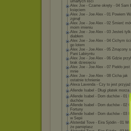
umarłych liści
Alex Joe - Czarne okręty - 04 Sam
księciem
Alex Joe - Joe Alex - 01 Powiem W
zginął
Alex Joe - Joe Alex - 02 Śmierć mó
moim imieniu
Alex Joe - Joe Alex - 03 Jesteś tyl
diabłem
Alex Joe - Joe Alex - 04 Cichym śc
go lotem
Alex Joe - Joe Alex - 05 Zmącony 
Pani Labiryntu
Alex Joe - Joe Alex - 06 Gdzie prz
brak dziesięciu
Alex Joe - Joe Alex - 07 Piekło jest
mnie
Alex Joe - Joe Alex - 08 Cicha jak
ostatnie tchnienie
Alexa Lavenda - Czy to jest przyja
Allende Isabel - Długi płatek morza
Allende Isabel - Dom duchów - 01 
duchów
Allende Isabel - Dom duchów - 02 
Fortuny
Allende Isabel - Dom duchów - 03 P
w Sepii
Alsterdal Tove - Eira Sjödin - 01 Wi
że pamiętasz