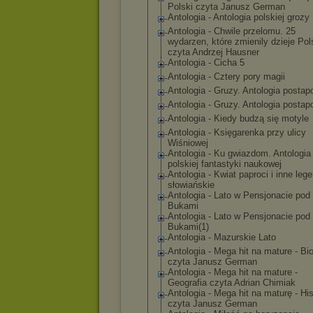
Polski czyta Janusz German
Antologia - Antologia polskiej grozy
Antologia - Chwile przelomu. 25
wydarzen, które zmienily dzieje Pol
czyta Andrzej Hausner
Antologia - Cicha 5
Antologia - Cztery pory magii
Antologia - Gruzy. Antologia postap
Antologia - Gruzy. Antologia postap
Antologia - Kiedy budzą się motyle
Antologia - Księgarenka przy ulicy
Wiśniowej
Antologia - Ku gwiazdom. Antologia
polskiej fantastyki naukowej
Antologia - Kwiat paproci i inne leg
słowiańskie
Antologia - Lato w Pensjonacie pod
Bukami
Antologia - Lato w Pensjonacie pod
Bukami(1)
Antologia - Mazurskie Lato
Antologia - Mega hit na mature - Bio
czyta Janusz German
Antologia - Mega hit na mature -
Geografia czyta Adrian Chimiak
Antologia - Mega hit na maturę - His
czyta Janusz German