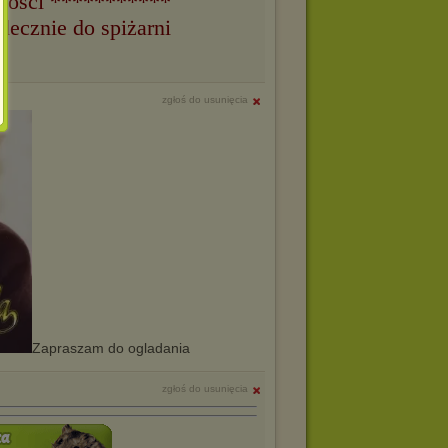
owości ***********
ecznie do spiżarni
zgłoś do usunięcia
Zapraszam do ogladania
zgłoś do usunięcia