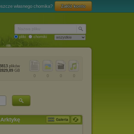
eszcze własnego chomika?
Załóż konto
Nazwa pliku
pliki
chomiki
3813
plików
2829,89
GB
0
0
0
0
 Arktykę
Galeria