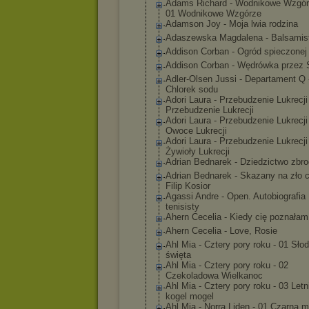
Adams Richard - Wodnikowe Wzgór
01 Wodnikowe Wzgórze
Adamson Joy - Moja lwia rodzina
Adaszewska Magdalena - Balsamis
Addison Corban - Ogród spieczonej
Addison Corban - Wędrówka przez 
Adler-Olsen Jussi - Departament Q 
Chlorek sodu
Adori Laura - Przebudzenie Lukrecji
Przebudzenie Lukrecji
Adori Laura - Przebudzenie Lukrecji
Owoce Lukrecji
Adori Laura - Przebudzenie Lukrecji
Żywioły Lukrecji
Adrian Bednarek - Dziedzictwo zbro
Adrian Bednarek - Skazany na zło 
Filip Kosior
Agassi Andre - Open. Autobiografia
tenisisty
Ahern Cecelia - Kiedy cię poznałam
Ahern Cecelia - Love, Rosie
Ahl Mia - Cztery pory roku - 01 Słod
święta
Ahl Mia - Cztery pory roku - 02
Czekoladowa Wielkanoc
Ahl Mia - Cztery pory roku - 03 Letn
kogel mogel
Ahl Mia - Norra Liden - 01 Czarna 