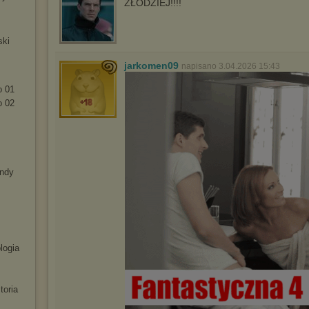
ZŁODZIEJ!!!!
ski
jarkomen09
napisano 3.04.2026 15:43
o 01
o 02
endy
logia
toria