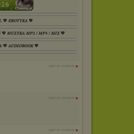
𝑳 💖 𝑬𝑹𝑶𝑻𝒀𝑲𝑨 💖
𝑺 💖 𝑴𝑼𝒁𝒀𝑲𝑨 𝑴𝑷3 / 𝑴𝑷4 / 𝑴𝑰𝑿 💖
𝑨 💖 𝑨𝑼𝑫𝑰𝑶𝑩𝑶𝑶𝑲 💖
zgłoś do usunięcia
zgłoś do usunięcia
zgłoś do usunięcia