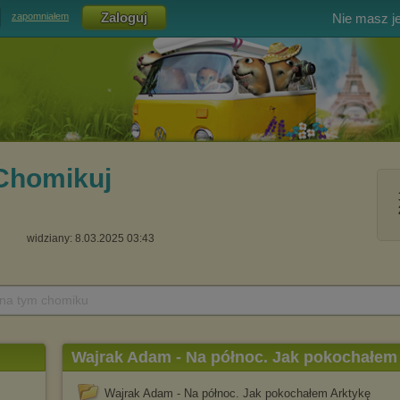
Nie masz j
zapomniałem
Chomikuj
widziany: 8.03.2025 03:43
 na tym chomiku
Wajrak Adam - Na północ. Jak pokochałem
Wajrak Adam - Na północ. Jak pokochałem Arktykę