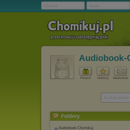
Chomik
Hasło
Audiobook-
Prezent
Ulubiony
Wiadomość
Szukaj plików
Foldery
Audiobook-Chomikuj