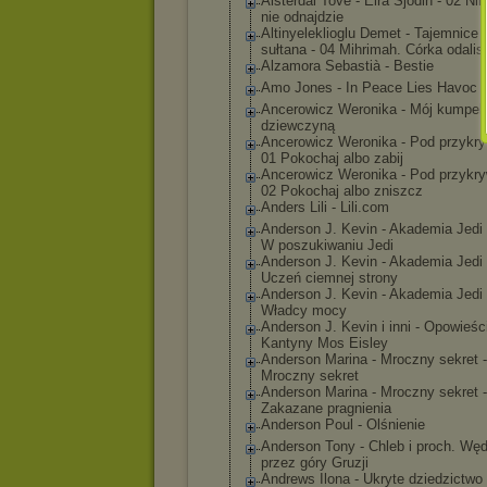
Alsterdal Tove - Eira Sjödin - 02 Nik
nie odnajdzie
Altinyelekliog
lu Demet - Tajemnice 
sułtana - 04 Mihrimah. Córka odalis
Alzamora Sebastià - Bestie
Amo Jones - In Peace Lies Havoc
Ancerowicz Weronika - Mój kumpel 
dziewczyną
Ancerowicz Weronika - Pod przykry
01 Pokochaj albo zabij
Ancerowicz Weronika - Pod przykry
02 Pokochaj albo zniszcz
Anders Lili - Lili.com
Anderson J. Kevin - Akademia Jedi 
W poszukiwaniu Jedi
Anderson J. Kevin - Akademia Jedi 
Uczeń ciemnej strony
Anderson J. Kevin - Akademia Jedi 
Władcy mocy
Anderson J. Kevin i inni - Opowieśc
Kantyny Mos Eisley
Anderson Marina - Mroczny sekret -
Mroczny sekret
Anderson Marina - Mroczny sekret -
Zakazane pragnienia
Anderson Poul - Olśnienie
Anderson Tony - Chleb i proch. Wę
przez góry Gruzji
Andrews Ilona - Ukryte dziedzictwo 