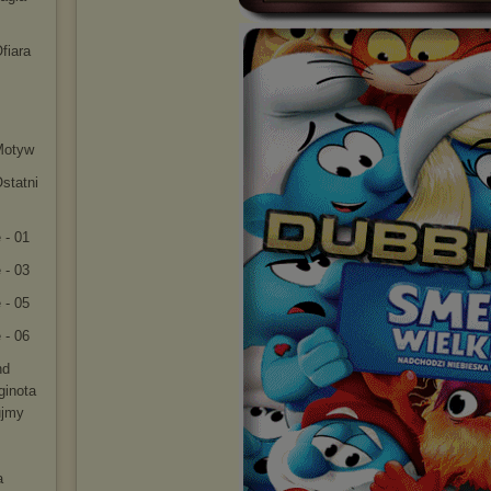
fiara
Motyw
statni
 - 01
 - 03
 - 05
 - 06
nd
ginota
ujmy
a