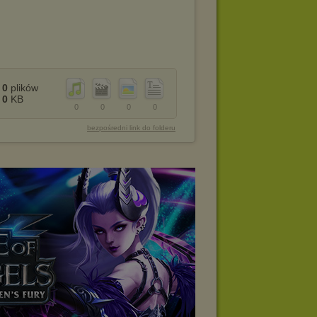
0
plików
0
KB
0
0
0
0
bezpośredni link do folderu