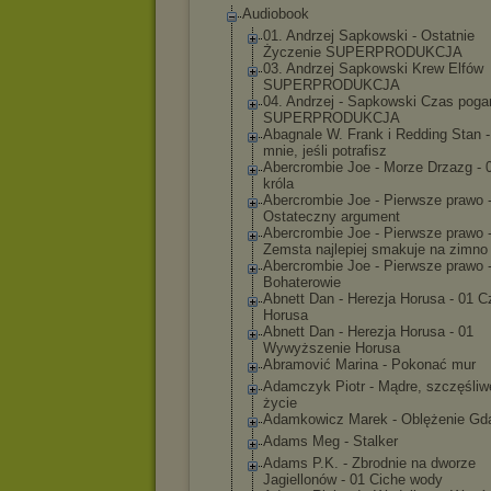
Audiobook
01. Andrzej Sapkowski - Ostatnie
Życzenie SUPERPRODUKCJA
03. Andrzej Sapkowski Krew Elfów
SUPERPRODUKCJA
04. Andrzej - Sapkowski Czas poga
SUPERPRODUKCJA
Abagnale W. Frank i Redding Stan -
mnie, jeśli potrafisz
Abercrombie Joe - Morze Drzazg - 
króla
Abercrombie Joe - Pierwsze prawo 
Ostateczny argument
Abercrombie Joe - Pierwsze prawo 
Zemsta najlepiej smakuje na zimno
Abercrombie Joe - Pierwsze prawo 
Bohaterowie
Abnett Dan - Herezja Horusa - 01 C
Horusa
Abnett Dan - Herezja Horusa - 01
Wywyższenie Horusa
Abramović Marina - Pokonać mur
Adamczyk Piotr - Mądre, szczęśliw
życie
Adamkowicz Marek - Oblężenie Gd
Adams Meg - Stalker
Adams P.K. - Zbrodnie na dworze
Jagiellonów - 01 Ciche wody