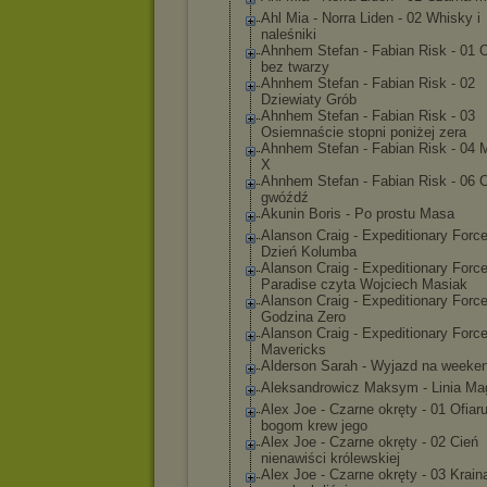
Ahl Mia - Norra Liden - 02 Whisky i
naleśniki
Ahnhem Stefan - Fabian Risk - 01 O
bez twarzy
Ahnhem Stefan - Fabian Risk - 02
Dziewiaty Grób
Ahnhem Stefan - Fabian Risk - 03
Osiemnaście stopni poniżej zera
Ahnhem Stefan - Fabian Risk - 04 
X
Ahnhem Stefan - Fabian Risk - 06 O
gwóźdź
Akunin Boris - Po prostu Masa
Alanson Craig - Expeditionary Force
Dzień Kolumba
Alanson Craig - Expeditionary Force
Paradise czyta Wojciech Masiak
Alanson Craig - Expeditionary Force
Godzina Zero
Alanson Craig - Expeditionary Force
Mavericks
Alderson Sarah - Wyjazd na weeke
Aleksandrowicz Maksym - Linia Ma
Alex Joe - Czarne okręty - 01 Ofiar
bogom krew jego
Alex Joe - Czarne okręty - 02 Cień
nienawiści królewskiej
Alex Joe - Czarne okręty - 03 Krain