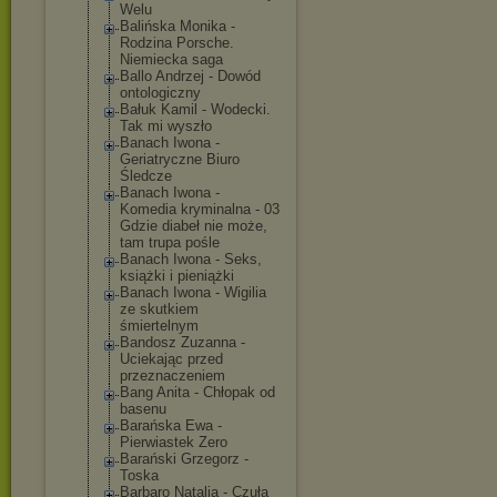
Welu
Balińska Monika -
Rodzina Porsche.
Niemiecka saga
Ballo Andrzej - Dowód
ontologiczny
Bałuk Kamil - Wodecki.
Tak mi wyszło
Banach Iwona -
Geriatryczne Biuro
Śledcze
Banach Iwona -
Komedia kryminalna - 03
Gdzie diabeł nie może,
tam trupa pośle
Banach Iwona - Seks,
książki i pieniążki
Banach Iwona - Wigilia
ze skutkiem
śmiertelnym
Bandosz Zuzanna -
Uciekając przed
przeznaczeniem
Bang Anita - Chłopak od
basenu
Barańska Ewa -
Pierwiastek Zero
Barański Grzegorz -
Toska
Barbaro Natalia - Czuła