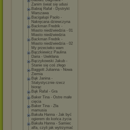
Zanim świat się udusi
Babraj Rafał - Dystrykt
Warszawa
Bacigalupi Paolo -
Nakręcana dziewczyna
Backman Fredrik -
Miasto niedźwiedzia - 01
Miasto niedźwiedzia
Backman Fredrik -
Miasto niedźwiedzia - 02
My przeciwko wam
Bączkiewicz Paulina
Daria - Uwikłana
Bączykowski Jakub -
Stanie się coś złego
Baggott Julianna - Nowa
Ziemia
Bąk Janina -
Statystycznie rzecz
biorąc
Bąk Rafal - Gra
Baker Tina - Ostre małe
cięcia
Baker Tina - Zła
mamusia
Bakuła Hanna - Jak być
ogierem do końca życia
Bakuła Hanna - Samiec
alfa, czyli jak wytrzymać