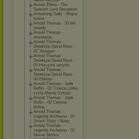
Armas Elena - The
Spanish Love Deception
Armstrong Sally - Wojna
kobiet
Arnold Thomas - 33 dni
prawdy
Arnold Thomas -
Anestezja
Arnold Thomas -
Detektyw David Ross -
02 Tetragon
Arnold Thomas -
Detektyw David Ross -
03 Horyzont umysłu
Arnold Thomas -
Detektyw David Ross -
04 Efektor
Arnold Thomas - Jade
Reflin - 01 Trzecia córka
czyta Maciej Szklarz
Arnold Thomas - Jade
Reflin - 02 Ciemna
Dolina
Arnold Thomas -
Legendy Archeonu - 01
Strach Stary i Nowy
Arnold Thomas -
Legendy Archeonu - 02
Nocne Słońca