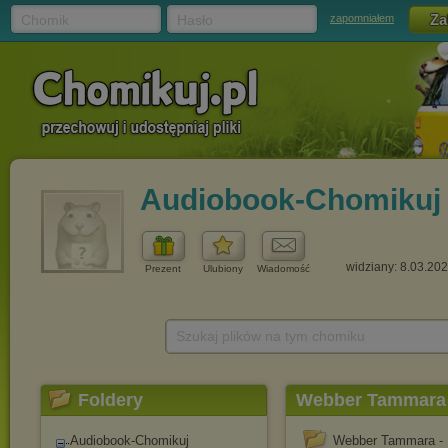
Chomik
Hasło
zapomniałem
Audiobook-Chomikuj
widziany: 8.03.20
Prezent
Ulubiony
Wiadomość
Szukaj plików na tym chomiku
Foldery
Webber Tammara -
Audiobook-Chomikuj
Webber Tammara - K