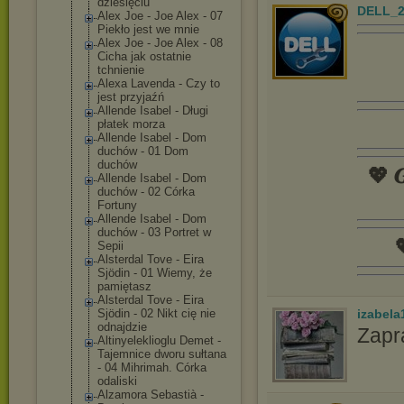
dziesięciu
DELL_2
Alex Joe - Joe Alex - 07
Piekło jest we mnie
Alex Joe - Joe Alex - 08
Cicha jak ostatnie
tchnienie
Alexa Lavenda - Czy to
jest przyjaźń
Allende Isabel - Długi
płatek morza
Allende Isabel - Dom
duchów - 01 Dom
duchów
💖 𝑮
Allende Isabel - Dom
duchów - 02 Córka
Fortuny
Allende Isabel - Dom
duchów - 03 Portret w

Sepii
Alsterdal Tove - Eira
Sjödin - 01 Wiemy, że
pamiętasz
Alsterdal Tove - Eira
izabela
Sjödin - 02 Nikt cię nie
odnajdzie
Zapr
Altinyelekliog
lu Demet -
Tajemnice dworu sułtana
- 04 Mihrimah. Córka
odaliski
Alzamora Sebastià -