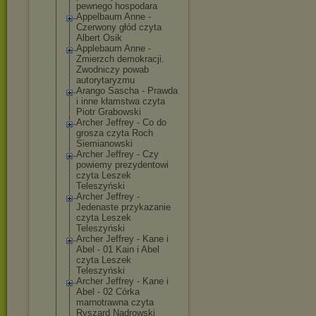
pewnego hospodara
Appelbaum Anne -
Czerwony głód czyta
Albert Osik
Applebaum Anne -
Zmierzch demokracji.
Zwodniczy powab
autorytaryzmu
Arango Sascha - Prawda
i inne kłamstwa czyta
Piotr Grabowski
Archer Jeffrey - Co do
grosza czyta Roch
Siemianowski
Archer Jeffrey - Czy
powiemy prezydentowi
czyta Leszek
Teleszyński
Archer Jeffrey -
Jedenaste przykazanie
czyta Leszek
Teleszyński
Archer Jeffrey - Kane i
Abel - 01 Kain i Abel
czyta Leszek
Teleszyński
Archer Jeffrey - Kane i
Abel - 02 Córka
marnotrawna czyta
Ryszard Nadrowski