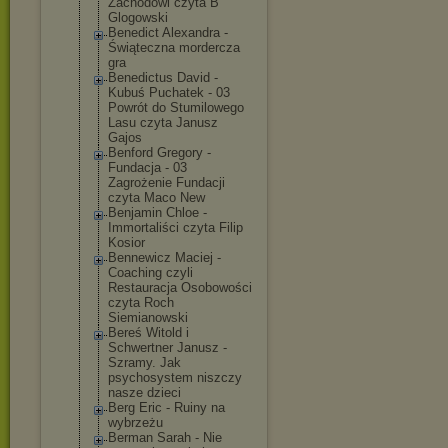
Zachodowi czyta B
Glogowski
Benedict Alexandra -
Świąteczna mordercza
gra
Benedictus David -
Kubuś Puchatek - 03
Powrót do Stumilowego
Lasu czyta Janusz
Gajos
Benford Gregory -
Fundacja - 03
Zagrożenie Fundacji
czyta Maco New
Benjamin Chloe -
Immortaliści czyta Filip
Kosior
Bennewicz Maciej -
Coaching czyli
Restauracja Osobowości
czyta Roch
Siemianowski
Bereś Witold i
Schwertner Janusz -
Szramy. Jak
psychosystem niszczy
nasze dzieci
Berg Eric - Ruiny na
wybrzeżu
Berman Sarah - Nie