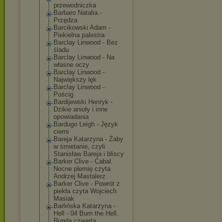
przewodniczka
Barbaro Natalia -
Przędza
Barcikowski Adam -
Piekielna palestra
Barclay Linwood - Bez
śladu
Barclay Linwood - Na
własne oczy
Barclay Linwood -
Największy lęk
Barclay Linwood -
Pościg
Bardijewski Henryk -
Dzikie anioły i inne
opowiadania
Bardugo Leigh - Język
cierni
Bareja Katarzyna - Żaby
w śmietanie, czyli
Stanisław Bareja i bliscy
Barker Clive - Cabal.
Nocne plemię czyta
Andrzej Mastalerz
Barker Clive - Powrót z
piekła czyta Wojciech
Masiak
Barlińska Katarzyna -
Hell - 04 Burn the Hell.
Runda czwarta