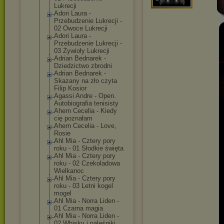
Lukrecji
Adori Laura -
Przebudzenie Lukrecji -
02 Owoce Lukrecji
Adori Laura -
Przebudzenie Lukrecji -
03 Żywioły Lukrecji
Adrian Bednarek -
Dziedzictwo zbrodni
Adrian Bednarek -
Skazany na zło czyta
Filip Kosior
Agassi Andre - Open.
Autobiografia tenisisty
Ahern Cecelia - Kiedy
cię poznałam
Ahern Cecelia - Love,
Rosie
Ahl Mia - Cztery pory
roku - 01 Słodkie święta
Ahl Mia - Cztery pory
roku - 02 Czekoladowa
Wielkanoc
Ahl Mia - Cztery pory
roku - 03 Letni kogel
mogel
Ahl Mia - Norra Liden -
01 Czarna magia
Ahl Mia - Norra Liden -
02 Whisky i naleśniki