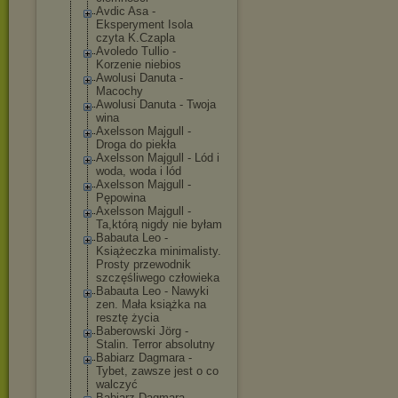
Avdic Asa -
Eksperyment Isola
czyta K.Czapla
Avoledo Tullio -
Korzenie niebios
Awolusi Danuta -
Macochy
Awolusi Danuta - Twoja
wina
Axelsson Majgull -
Droga do piekła
Axelsson Majgull - Lód i
woda, woda i lód
Axelsson Majgull -
Pępowina
Axelsson Majgull -
Ta,którą nigdy nie byłam
Babauta Leo -
Książeczka minimalisty.
Prosty przewodnik
szczęśliwego człowieka
Babauta Leo - Nawyki
zen. Mała książka na
resztę życia
Baberowski Jörg -
Stalin. Terror absolutny
Babiarz Dagmara -
Tybet, zawsze jest o co
walczyć
Babiarz Dagmara -