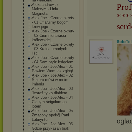
na weekend
Prof
Aleksandrowicz
Maksym - Linia
Maginota
***
Alex Joe - Czarne okręty
- 01 Ofiarujmy bogom
serd
krew jego
Alex Joe - Czarne okręty
- 02 Cień nienawiści
królewskiej
SoloTe
Alex Joe - Czarne okręty
- 03 Kraina umarłych
liści
Alex Joe - Czarne okręty
- 04 Sam bądź księciem
Alex Joe - Joe Alex - 01
Powiem Wam jak zginął
Alex Joe - Joe Alex - 02
Śmierć mówi w moim
imieniu
Alex Joe - Joe Alex - 03
Jesteś tylko diabłem
Alex Joe - Joe Alex - 04
Cichym ścigałam go
lotem
Alex Joe - Joe Alex - 05
Zmącony spokój Pani
ogla
Labiryntu
Alex Joe - Joe Alex - 06
Gdzie przykazań brak