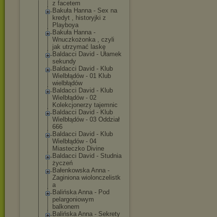
z facetem
Bakuła Hanna - Sex na
kredyt , historyjki z
Playboya
Bakuła Hanna -
Wnuczkożonka , czyli
jak utrzymać laskę
Baldacci David - Ułamek
sekundy
Baldacci David - Klub
Wielbłądów - 01 Klub
wielbłądów
Baldacci David - Klub
Wielbłądów - 02
Kolekcjonerzy tajemnic
Baldacci David - Klub
Wielbłądów - 03 Oddział
666
Baldacci David - Klub
Wielbłądów - 04
Miasteczko Divine
Baldacci David - Studnia
życzeń
Bałenkowska Anna -
Zaginiona wiolonczelistk
a
Balińska Anna - Pod
pelargoniowym
balkonem
Balińska Anna - Sekrety