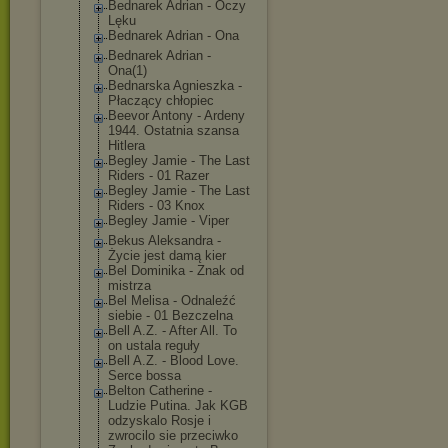
Bednarek Adrian - Oczy
Lęku
Bednarek Adrian - Ona
Bednarek Adrian -
Ona(1)
Bednarska Agnieszka -
Płaczący chłopiec
Beevor Antony - Ardeny
1944. Ostatnia szansa
Hitlera
Begley Jamie - The Last
Riders - 01 Razer
Begley Jamie - The Last
Riders - 03 Knox
Begley Jamie - Viper
Bekus Aleksandra -
Życie jest damą kier
Bel Dominika - Znak od
mistrza
Bel Melisa - Odnaleźć
siebie - 01 Bezczelna
Bell A.Z. - After All. To
on ustala reguły
Bell A.Z. - Blood Love.
Serce bossa
Belton Catherine -
Ludzie Putina. Jak KGB
odzyskalo Rosje i
zwrocilo sie przeciwko