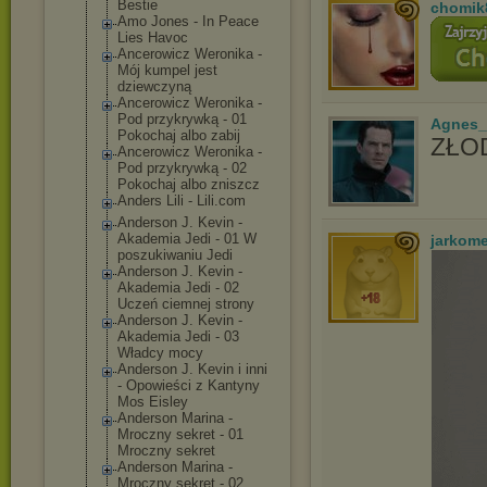
Bestie
chomik
Amo Jones - In Peace
Lies Havoc
Ancerowicz Weronika -
Mój kumpel jest
dziewczyną
Ancerowicz Weronika -
Pod przykrywką - 01
Agnes_
Pokochaj albo zabij
ZŁOD
Ancerowicz Weronika -
Pod przykrywką - 02
Pokochaj albo zniszcz
Anders Lili - Lili.com
Anderson J. Kevin -
Akademia Jedi - 01 W
jarkom
poszukiwaniu Jedi
Anderson J. Kevin -
Akademia Jedi - 02
Uczeń ciemnej strony
Anderson J. Kevin -
Akademia Jedi - 03
Władcy mocy
Anderson J. Kevin i inni
- Opowieści z Kantyny
Mos Eisley
Anderson Marina -
Mroczny sekret - 01
Mroczny sekret
Anderson Marina -
Mroczny sekret - 02