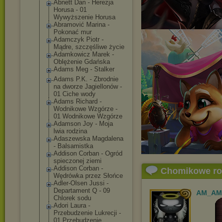
Abnett Dan - Herezja
Horusa - 01
Wywyższenie Horusa
Abramović Marina -
Pokonać mur
Adamczyk Piotr -
Mądre, szczęśliwe życie
Adamkowicz Marek -
Oblężenie Gdańska
Adams Meg - Stalker
Adams P.K. - Zbrodnie
na dworze Jagiellonów -
01 Ciche wody
Adams Richard -
Wodnikowe Wzgórze -
01 Wodnikowe Wzgórze
Adamson Joy - Moja
lwia rodzina
Adaszewska Magdalena
- Balsamistka
Addison Corban - Ogród
spieczonej ziemi
Addison Corban -
Chomikowe r
Wędrówka przez Słońce
Adler-Olsen Jussi -
Departament Q - 09
AM_AM
Chlorek sodu
Adori Laura -
Przebudzenie Lukrecji -
01 Przebudzenie