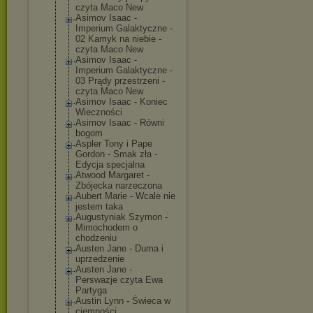
czyta Maco New
Asimov Isaac -
Imperium Galaktyczne -
02 Kamyk na niebie -
czyta Maco New
Asimov Isaac -
Imperium Galaktyczne -
03 Prądy przestrzeni -
czyta Maco New
Asimov Isaac - Koniec
Wieczności
Asimov Isaac - Równi
bogom
Aspler Tony i Pape
Gordon - Smak zła -
Edycja specjalna
Atwood Margaret -
Zbójecka narzeczona
Aubert Marie - Wcale nie
jestem taka
Augustyniak Szymon -
Mimochodem o
chodzeniu
Austen Jane - Duma i
uprzedzenie
Austen Jane -
Perswazje czyta Ewa
Partyga
Austin Lynn - Świeca w
ciemności