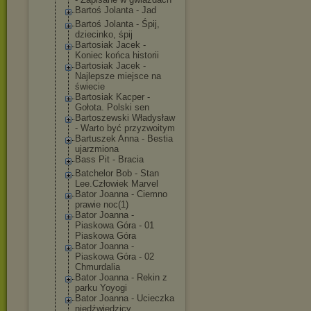
Bartoś Jolanta - Jad
Bartoś Jolanta - Śpij,
dziecinko, śpij
Bartosiak Jacek -
Koniec końca historii
Bartosiak Jacek -
Najlepsze miejsce na
świecie
Bartosiak Kacper -
Gołota. Polski sen
Bartoszewski Władysław
- Warto być przyzwoitym
Bartuszek Anna - Bestia
ujarzmiona
Bass Pit - Bracia
Batchelor Bob - Stan
Lee.Człowiek Marvel
Bator Joanna - Ciemno
prawie noc(1)
Bator Joanna -
Piaskowa Góra - 01
Piaskowa Góra
Bator Joanna -
Piaskowa Góra - 02
Chmurdalia
Bator Joanna - Rekin z
parku Yoyogi
Bator Joanna - Ucieczka
niedźwiedzicy