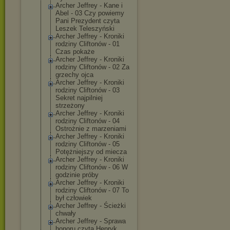
Archer Jeffrey - Kane i
Abel - 03 Czy powiemy
Pani Prezydent czyta
Leszek Teleszyński
Archer Jeffrey - Kroniki
rodziny Cliftonów - 01
Czas pokaże
Archer Jeffrey - Kroniki
rodziny Cliftonów - 02 Za
grzechy ojca
Archer Jeffrey - Kroniki
rodziny Cliftonów - 03
Sekret najpilniej
strzeżony
Archer Jeffrey - Kroniki
rodziny Cliftonów - 04
Ostrożnie z marzeniami
Archer Jeffrey - Kroniki
rodziny Cliftonów - 05
Potężniejszy od miecza
Archer Jeffrey - Kroniki
rodziny Cliftonów - 06 W
godzinie próby
Archer Jeffrey - Kroniki
rodziny Cliftonów - 07 To
był człowiek
Archer Jeffrey - Ścieżki
chwały
Archer Jeffrey - Sprawa
honoru czyta Henryk