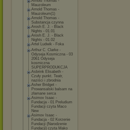
Arnold Thomas -
Mauzoleum
Arnold Thomas -
Mauzoleum(1)
Arnold Thomas -
Substancja czynna
Arosh E. J. - Black
Nights - 01.01
Arosh E. J. - Black
Nights - 01.02
Artel Ludwik - Foka
Arthur C. Clarke -
Odyseja Kosmiczna - 03
2061 Odyseja
kosmiczna
SUPERPRODUKCJA
Asbrink Elisabeth -
Czuły punkt. Teatr,
naziści i zbrodnia
Asher Bridget -
Prowansalski balsam na
złamane serca
Asimov Isaac -
Fundacja - 01 Preludium
Fundacji czyta Maco
New
Asimov Isaac -
Fundacja - 02 Korzenie
Fundacji (Narodzenie
Fundacji) czyta Mako