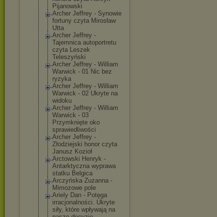
Pijanowski
Archer Jeffrey - Synowie
fortuny czyta Mirosław
Utta
Archer Jeffrey -
Tajemnica autoportretu
czyta Leszek
Teleszyński
Archer Jeffrey - William
Warwick - 01 Nic bez
ryzyka
Archer Jeffrey - William
Warwick - 02 Ukryte na
widoku
Archer Jeffrey - William
Warwick - 03
Przymknięte oko
sprawiedliwośc
i
Archer Jeffrey -
Złodziejski honor czyta
Janusz Kozioł
Arctowski Henryk -
Antarktyczna wyprawa
statku Belgica
Arczyńska Zuzanna -
Mimozowe pole
Ariely Dan - Potęga
irracjonalnośc
i. Ukryte
siły, które wpływają na
nasze decyzje