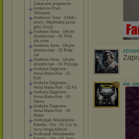
Zakazane pragnienia
Anderson Poul -
Olśnienie
Anderson Tony - Chleb i
proch. Wędrówka przez
góry Gruzji
Andrews Ilona - Ukryte
dziedzictwo - 01 Płoń
dla mnie
Andrews Ilona - Ukryte
dziedzictwo - 02 Biały
ZEUS20
żar
Zapr
Andrews Ilona - Ukryte
dziedzictwo - 03 Pożoga
Andryka Dagmara -
Anna Maria Kier - 01
Król
Andryka Dagmara -
AM_AM
Anna Maria Kier - 02 AS
Andryka Dagmara -
Anna Maria Kier - 03
Dama
Andryka Dagmara -
Anna Maria Kier - 04
Walet
Andrzejak Wasilewska
Kamila - Oni - 01 Czy te
oczy mogą kłamać
Andrzejak Wasilewska
Kamila - Oni - 02 Jego