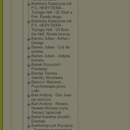
Barlińska Katarzyna vel
P.S. HERYTIERA -
Trylogia Hell - 02 Start a
Fire. Runda druga
Barlińska Katarzyna vel
P.S. HERYTIERA -
Trylogia Hell - 03 Burn
the Hell. Runda trzecia
Barnes Julian - Arthur i
George
Barnes Julian - Coś do
oclenia
Barnes Julian - Jedyna
historia
Barrek Krzysztof -
Posłaniec
Barriga Tamara -
Sekrety Wrocławia
Barszcz Marzena -
Psychoterapia przez
ciało
Bart Andrzej - Don Juan
raz jeszcze
Bart Andrzej - Rewers.
Nowela filmowa czyta
Tomasz Ignaczak
Bartel Karolina (Avath) -
Eresteja
Bartłomiejczyk Krystyna
- Zapisane w gwiazdach