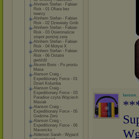
Ahnhem Stefan - Fabian
Risk - 01 Ofiara bez
twarzy
Ahnhem Stefan - Fabian
Risk - 02 Dziewiaty Grób
Ahnhem Stefan - Fabian
Risk - 03 Osiemnaście
stopni poniżej zera
Ahnhem Stefan - Fabian
Risk - 04 Motyw X
Ahnhem Stefan - Fabian
Risk - 06 Ostatni
gwóźdź
Akunin Boris - Po prostu
Masa
Alanson Craig -
Expeditionary Force - 01
Dzień Kolumba
Alanson Craig -
Expeditionary Force - 03
larson
Paradise czyta Wojciech
**
Masiak
Alanson Craig -
Expeditionary Force - 05
Su
Godzina Zero
Alanson Craig -
Expeditionary Force - 06
Wg
Mavericks
Alderson Sarah - Wyjazd