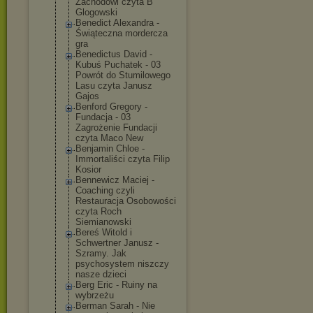
Zachodowi czyta B
Glogowski
Benedict Alexandra -
Świąteczna mordercza
gra
Benedictus David -
Kubuś Puchatek - 03
Powrót do Stumilowego
Lasu czyta Janusz
Gajos
Benford Gregory -
Fundacja - 03
Zagrożenie Fundacji
czyta Maco New
Benjamin Chloe -
Immortaliści czyta Filip
Kosior
Bennewicz Maciej -
Coaching czyli
Restauracja Osobowości
czyta Roch
Siemianowski
Bereś Witold i
Schwertner Janusz -
Szramy. Jak
psychosystem niszczy
nasze dzieci
Berg Eric - Ruiny na
wybrzeżu
Berman Sarah - Nie