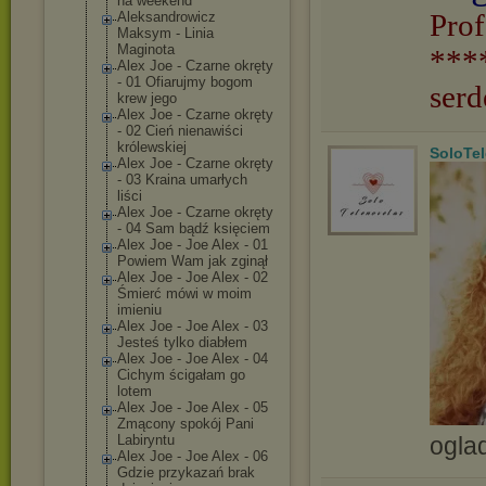
na weekend
Prof
Aleksandrowicz
Maksym - Linia
Maginota
***
Alex Joe - Czarne okręty
- 01 Ofiarujmy bogom
serd
krew jego
Alex Joe - Czarne okręty
- 02 Cień nienawiści
królewskiej
SoloTe
Alex Joe - Czarne okręty
- 03 Kraina umarłych
liści
Alex Joe - Czarne okręty
- 04 Sam bądź księciem
Alex Joe - Joe Alex - 01
Powiem Wam jak zginął
Alex Joe - Joe Alex - 02
Śmierć mówi w moim
imieniu
Alex Joe - Joe Alex - 03
Jesteś tylko diabłem
Alex Joe - Joe Alex - 04
Cichym ścigałam go
lotem
Alex Joe - Joe Alex - 05
Zmącony spokój Pani
ogla
Labiryntu
Alex Joe - Joe Alex - 06
Gdzie przykazań brak