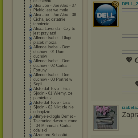
dziesięciu
DELL_2
Alex Joe - Joe Alex - 07
Piekło jest we mnie
Alex Joe - Joe Alex - 08
Cicha jak ostatnie
tchnienie
Alexa Lavenda - Czy to
jest przyjaźń
Allende Isabel - Długi
płatek morza
Allende Isabel - Dom
duchów - 01 Dom
duchów
💖 𝑮
Allende Isabel - Dom
duchów - 02 Córka
Fortuny
Allende Isabel - Dom
duchów - 03 Portret w

Sepii
Alsterdal Tove - Eira
Sjödin - 01 Wiemy, że
pamiętasz
Alsterdal Tove - Eira
izabela
Sjödin - 02 Nikt cię nie
odnajdzie
Zapr
Altinyelekliog
lu Demet -
Tajemnice dworu sułtana
- 04 Mihrimah. Córka
odaliski
Alzamora Sebastià -