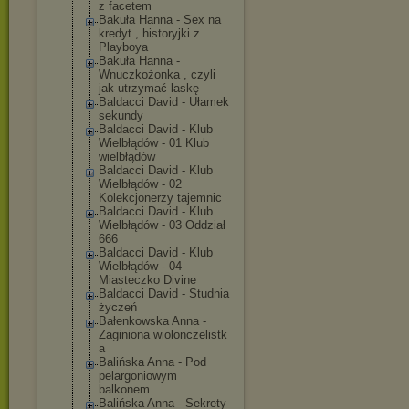
z facetem
Bakuła Hanna - Sex na
kredyt , historyjki z
Playboya
Bakuła Hanna -
Wnuczkożonka , czyli
jak utrzymać laskę
Baldacci David - Ułamek
sekundy
Baldacci David - Klub
Wielbłądów - 01 Klub
wielbłądów
Baldacci David - Klub
Wielbłądów - 02
Kolekcjonerzy tajemnic
Baldacci David - Klub
Wielbłądów - 03 Oddział
666
Baldacci David - Klub
Wielbłądów - 04
Miasteczko Divine
Baldacci David - Studnia
życzeń
Bałenkowska Anna -
Zaginiona wiolonczelistk
a
Balińska Anna - Pod
pelargoniowym
balkonem
Balińska Anna - Sekrety