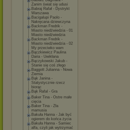
Zanim świat się udusi
Babraj Rafał - Dystrykt
Warszawa
Bacigalupi Paolo -
Nakręcana dziewczyna
Backman Fredrik -
Miasto niedźwiedzia - 01
Miasto niedźwiedzia
Backman Fredrik -
Miasto niedźwiedzia - 02
My przeciwko wam
Bączkiewicz Paulina
Daria - Uwikłana
Bączykowski Jakub -
Stanie się coś złego
Baggott Julianna - Nowa
Ziemia
Bąk Janina -
Statystycznie rzecz
biorąc
Bąk Rafal - Gra
Baker Tina - Ostre małe
cięcia
Baker Tina - Zła
mamusia
Bakuła Hanna - Jak być
ogierem do końca życia
Bakuła Hanna - Samiec
alfa, czyli jak wytrzymać