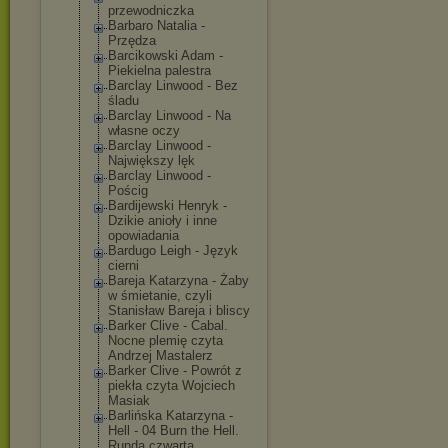
przewodniczka
Barbaro Natalia -
Przędza
Barcikowski Adam -
Piekielna palestra
Barclay Linwood - Bez
śladu
Barclay Linwood - Na
własne oczy
Barclay Linwood -
Największy lęk
Barclay Linwood -
Pościg
Bardijewski Henryk -
Dzikie anioły i inne
opowiadania
Bardugo Leigh - Język
cierni
Bareja Katarzyna - Żaby
w śmietanie, czyli
Stanisław Bareja i bliscy
Barker Clive - Cabal.
Nocne plemię czyta
Andrzej Mastalerz
Barker Clive - Powrót z
piekła czyta Wojciech
Masiak
Barlińska Katarzyna -
Hell - 04 Burn the Hell.
Runda czwarta