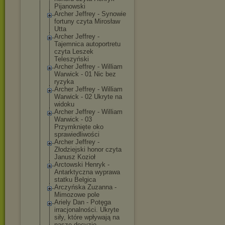
Pijanowski
Archer Jeffrey - Synowie
fortuny czyta Mirosław
Utta
Archer Jeffrey -
Tajemnica autoportretu
czyta Leszek
Teleszyński
Archer Jeffrey - William
Warwick - 01 Nic bez
ryzyka
Archer Jeffrey - William
Warwick - 02 Ukryte na
widoku
Archer Jeffrey - William
Warwick - 03
Przymknięte oko
sprawiedliwośc
i
Archer Jeffrey -
Złodziejski honor czyta
Janusz Kozioł
Arctowski Henryk -
Antarktyczna wyprawa
statku Belgica
Arczyńska Zuzanna -
Mimozowe pole
Ariely Dan - Potęga
irracjonalnośc
i. Ukryte
siły, które wpływają na
nasze decyzje