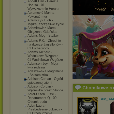
Abnett Dan - Herezja
Horusa - 01
Wywyższenie Horusa
Abramović Marina -
Pokonać mur
Adamczyk Piotr -
Mądre, szczęśliwe życie
Adamkowicz Marek -
Oblężenie Gdańska
Adams Meg - Stalker
Adams P.K. - Zbrodnie
na dworze Jagiellonów -
01 Ciche wody
Adams Richard -
Wodnikowe Wzgórze -
01 Wodnikowe Wzgórze
Adamson Joy - Moja
lwia rodzina
Adaszewska Magdalena
- Balsamistka
Addison Corban - Ogród
spieczonej ziemi
Addison Corban -
Chomikowe r
Wędrówka przez Słońce
Adler-Olsen Jussi -
Departament Q - 09
AM_AM
Chlorek sodu
Adori Laura -
Przebudzenie Lukrecji -
01 Przebudzenie