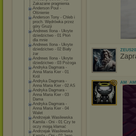
Zakazane pragnienia
Anderson Poul -
Olśnienie
Anderson Tony - Chleb i
proch. Wędrówka przez
góry Gruzji
Andrews Ilona - Ukryte
dziedzictwo - 01 Płoń
dla mnie
Andrews Ilona - Ukryte
dziedzictwo - 02 Biały
ZEUS20
żar
Zapr
Andrews Ilona - Ukryte
dziedzictwo - 03 Pożoga
Andryka Dagmara -
Anna Maria Kier - 01
Król
Andryka Dagmara -
AM_AM
Anna Maria Kier - 02 AS
Andryka Dagmara -
Anna Maria Kier - 03
Dama
Andryka Dagmara -
Anna Maria Kier - 04
Walet
Andrzejak Wasilewska
Kamila - Oni - 01 Czy te
oczy mogą kłamać
Andrzejak Wasilewska
Kamila - Oni - 02 Jego