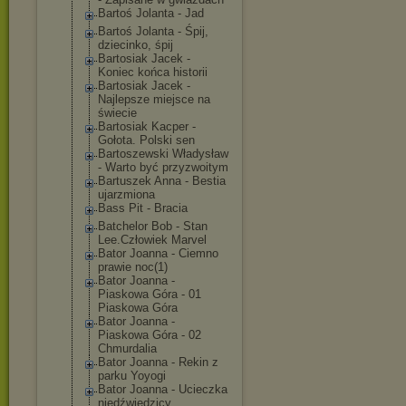
Bartoś Jolanta - Jad
Bartoś Jolanta - Śpij,
dziecinko, śpij
Bartosiak Jacek -
Koniec końca historii
Bartosiak Jacek -
Najlepsze miejsce na
świecie
Bartosiak Kacper -
Gołota. Polski sen
Bartoszewski Władysław
- Warto być przyzwoitym
Bartuszek Anna - Bestia
ujarzmiona
Bass Pit - Bracia
Batchelor Bob - Stan
Lee.Człowiek Marvel
Bator Joanna - Ciemno
prawie noc(1)
Bator Joanna -
Piaskowa Góra - 01
Piaskowa Góra
Bator Joanna -
Piaskowa Góra - 02
Chmurdalia
Bator Joanna - Rekin z
parku Yoyogi
Bator Joanna - Ucieczka
niedźwiedzicy