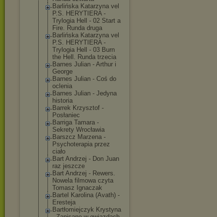
Barlińska Katarzyna vel
P.S. HERYTIERA -
Trylogia Hell - 02 Start a
Fire. Runda druga
Barlińska Katarzyna vel
P.S. HERYTIERA -
Trylogia Hell - 03 Burn
the Hell. Runda trzecia
Barnes Julian - Arthur i
George
Barnes Julian - Coś do
oclenia
Barnes Julian - Jedyna
historia
Barrek Krzysztof -
Posłaniec
Barriga Tamara -
Sekrety Wrocławia
Barszcz Marzena -
Psychoterapia przez
ciało
Bart Andrzej - Don Juan
raz jeszcze
Bart Andrzej - Rewers.
Nowela filmowa czyta
Tomasz Ignaczak
Bartel Karolina (Avath) -
Eresteja
Bartłomiejczyk Krystyna
- Zapisane w gwiazdach