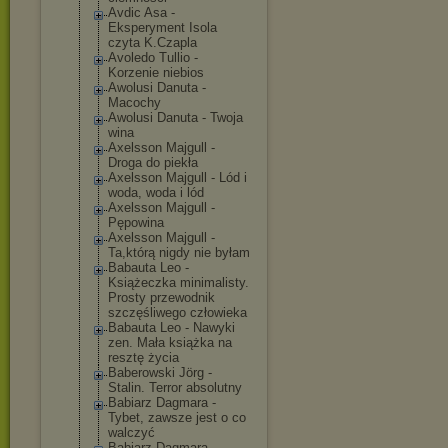
Avdic Asa -
Eksperyment Isola
czyta K.Czapla
Avoledo Tullio -
Korzenie niebios
Awolusi Danuta -
Macochy
Awolusi Danuta - Twoja
wina
Axelsson Majgull -
Droga do piekła
Axelsson Majgull - Lód i
woda, woda i lód
Axelsson Majgull -
Pępowina
Axelsson Majgull -
Ta,którą nigdy nie byłam
Babauta Leo -
Książeczka minimalisty.
Prosty przewodnik
szczęśliwego człowieka
Babauta Leo - Nawyki
zen. Mała książka na
resztę życia
Baberowski Jörg -
Stalin. Terror absolutny
Babiarz Dagmara -
Tybet, zawsze jest o co
walczyć
Babiarz Dagmara -