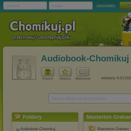
Chomik
Hasło
zapomniałem
Audiobook-Chomikuj
widziany: 8.03.20
Prezent
Ulubiony
Wiadomość
Szukaj plików na tym chomiku
Foldery
Masterton Graham
Audiobook-Chomikuj
Masterton Graham -