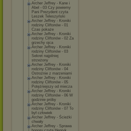
Archer Jeffrey - Kane i
Abel - 03 Czy powiemy
Pani Prezydent czyta
Leszek Teleszyński
Archer Jeffrey - Kroniki
rodziny Cliftonów - 01
Czas pokaże
Archer Jeffrey - Kroniki
rodziny Cliftonów - 02 Za
grzechy ojca
Archer Jeffrey - Kroniki
rodziny Cliftonów - 03
Sekret najpilniej
strzeżony
Archer Jeffrey - Kroniki
rodziny Cliftonów - 04
Ostrożnie z marzeniami
Archer Jeffrey - Kroniki
rodziny Cliftonów - 05
Potężniejszy od miecza
Archer Jeffrey - Kroniki
rodziny Cliftonów - 06 W
godzinie próby
Archer Jeffrey - Kroniki
rodziny Cliftonów - 07 To
był człowiek
Archer Jeffrey - Ścieżki
chwały
Archer Jeffrey - Sprawa
honoru czyta Henryk