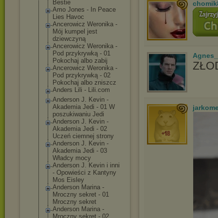
Bestie
chomik
Amo Jones - In Peace
Lies Havoc
Ancerowicz Weronika -
Mój kumpel jest
dziewczyną
Ancerowicz Weronika -
Pod przykrywką - 01
Agnes_
Pokochaj albo zabij
ZŁOD
Ancerowicz Weronika -
Pod przykrywką - 02
Pokochaj albo zniszcz
Anders Lili - Lili.com
Anderson J. Kevin -
Akademia Jedi - 01 W
jarkom
poszukiwaniu Jedi
Anderson J. Kevin -
Akademia Jedi - 02
Uczeń ciemnej strony
Anderson J. Kevin -
Akademia Jedi - 03
Władcy mocy
Anderson J. Kevin i inni
- Opowieści z Kantyny
Mos Eisley
Anderson Marina -
Mroczny sekret - 01
Mroczny sekret
Anderson Marina -
Mroczny sekret - 02