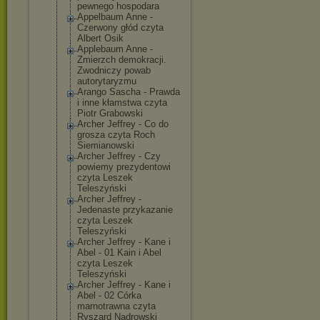
pewnego hospodara
Appelbaum Anne -
Czerwony głód czyta
Albert Osik
Applebaum Anne -
Zmierzch demokracji.
Zwodniczy powab
autorytaryzmu
Arango Sascha - Prawda
i inne kłamstwa czyta
Piotr Grabowski
Archer Jeffrey - Co do
grosza czyta Roch
Siemianowski
Archer Jeffrey - Czy
powiemy prezydentowi
czyta Leszek
Teleszyński
Archer Jeffrey -
Jedenaste przykazanie
czyta Leszek
Teleszyński
Archer Jeffrey - Kane i
Abel - 01 Kain i Abel
czyta Leszek
Teleszyński
Archer Jeffrey - Kane i
Abel - 02 Córka
marnotrawna czyta
Ryszard Nadrowski