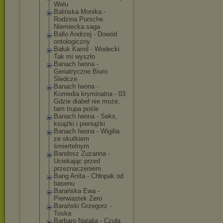
Welu
Balińska Monika -
Rodzina Porsche.
Niemiecka saga
Ballo Andrzej - Dowód
ontologiczny
Bałuk Kamil - Wodecki.
Tak mi wyszło
Banach Iwona -
Geriatryczne Biuro
Śledcze
Banach Iwona -
Komedia kryminalna - 03
Gdzie diabeł nie może,
tam trupa pośle
Banach Iwona - Seks,
książki i pieniążki
Banach Iwona - Wigilia
ze skutkiem
śmiertelnym
Bandosz Zuzanna -
Uciekając przed
przeznaczeniem
Bang Anita - Chłopak od
basenu
Barańska Ewa -
Pierwiastek Zero
Barański Grzegorz -
Toska
Barbaro Natalia - Czuła