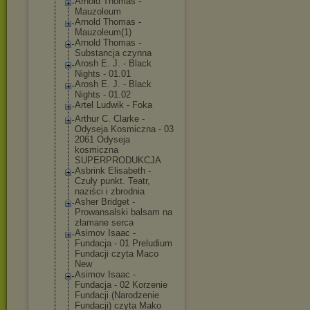
Arnold Thomas -
Mauzoleum
Arnold Thomas -
Mauzoleum(1)
Arnold Thomas -
Substancja czynna
Arosh E. J. - Black
Nights - 01.01
Arosh E. J. - Black
Nights - 01.02
Artel Ludwik - Foka
Arthur C. Clarke -
Odyseja Kosmiczna - 03
2061 Odyseja
kosmiczna
SUPERPRODUKCJA
Asbrink Elisabeth -
Czuły punkt. Teatr,
naziści i zbrodnia
Asher Bridget -
Prowansalski balsam na
złamane serca
Asimov Isaac -
Fundacja - 01 Preludium
Fundacji czyta Maco
New
Asimov Isaac -
Fundacja - 02 Korzenie
Fundacji (Narodzenie
Fundacji) czyta Mako