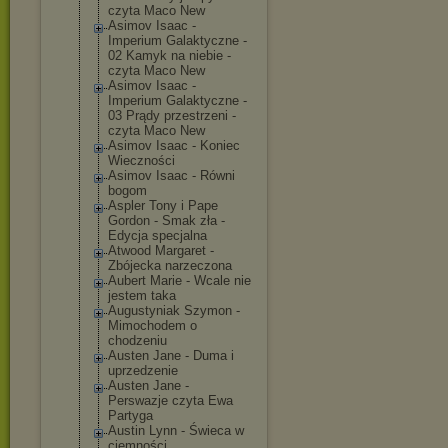
czyta Maco New
Asimov Isaac -
Imperium Galaktyczne -
02 Kamyk na niebie -
czyta Maco New
Asimov Isaac -
Imperium Galaktyczne -
03 Prądy przestrzeni -
czyta Maco New
Asimov Isaac - Koniec
Wieczności
Asimov Isaac - Równi
bogom
Aspler Tony i Pape
Gordon - Smak zła -
Edycja specjalna
Atwood Margaret -
Zbójecka narzeczona
Aubert Marie - Wcale nie
jestem taka
Augustyniak Szymon -
Mimochodem o
chodzeniu
Austen Jane - Duma i
uprzedzenie
Austen Jane -
Perswazje czyta Ewa
Partyga
Austin Lynn - Świeca w
ciemności