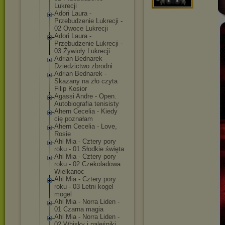
Lukrecji
Adori Laura -
Przebudzenie Lukrecji -
02 Owoce Lukrecji
Adori Laura -
Przebudzenie Lukrecji -
03 Żywioły Lukrecji
Adrian Bednarek -
Dziedzictwo zbrodni
Adrian Bednarek -
Skazany na zło czyta
Filip Kosior
Agassi Andre - Open.
Autobiografia tenisisty
Ahern Cecelia - Kiedy
cię poznałam
Ahern Cecelia - Love,
Rosie
Ahl Mia - Cztery pory
roku - 01 Słodkie święta
Ahl Mia - Cztery pory
roku - 02 Czekoladowa
Wielkanoc
Ahl Mia - Cztery pory
roku - 03 Letni kogel
mogel
Ahl Mia - Norra Liden -
01 Czarna magia
Ahl Mia - Norra Liden -
02 Whisky i naleśniki