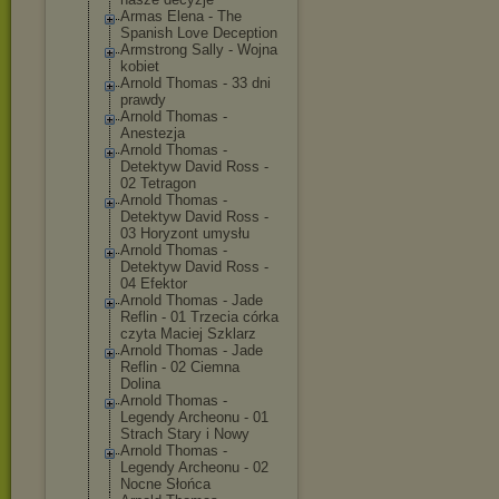
Armas Elena - The
Spanish Love Deception
Armstrong Sally - Wojna
kobiet
Arnold Thomas - 33 dni
prawdy
Arnold Thomas -
Anestezja
Arnold Thomas -
Detektyw David Ross -
02 Tetragon
Arnold Thomas -
Detektyw David Ross -
03 Horyzont umysłu
Arnold Thomas -
Detektyw David Ross -
04 Efektor
Arnold Thomas - Jade
Reflin - 01 Trzecia córka
czyta Maciej Szklarz
Arnold Thomas - Jade
Reflin - 02 Ciemna
Dolina
Arnold Thomas -
Legendy Archeonu - 01
Strach Stary i Nowy
Arnold Thomas -
Legendy Archeonu - 02
Nocne Słońca