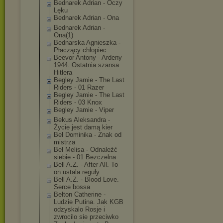
Bednarek Adrian - Oczy
Lęku
Bednarek Adrian - Ona
Bednarek Adrian -
Ona(1)
Bednarska Agnieszka -
Płaczący chłopiec
Beevor Antony - Ardeny
1944. Ostatnia szansa
Hitlera
Begley Jamie - The Last
Riders - 01 Razer
Begley Jamie - The Last
Riders - 03 Knox
Begley Jamie - Viper
Bekus Aleksandra -
Życie jest damą kier
Bel Dominika - Znak od
mistrza
Bel Melisa - Odnaleźć
siebie - 01 Bezczelna
Bell A.Z. - After All. To
on ustala reguły
Bell A.Z. - Blood Love.
Serce bossa
Belton Catherine -
Ludzie Putina. Jak KGB
odzyskalo Rosje i
zwrocilo sie przeciwko