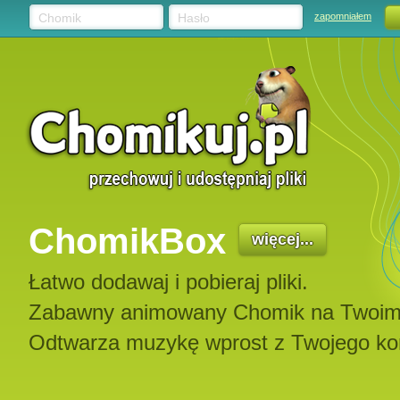
Chomik
Hasło
zapomniałem
ChomikBox
więcej...
Łatwo dodawaj i pobieraj pliki.
Zabawny animowany Chomik na Twoim p
Odtwarza muzykę wprost z Twojego ko