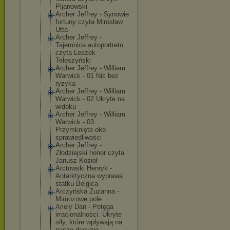
Pijanowski
Archer Jeffrey - Synowie
fortuny czyta Mirosław
Utta
Archer Jeffrey -
Tajemnica autoportretu
czyta Leszek
Teleszyński
Archer Jeffrey - William
Warwick - 01 Nic bez
ryzyka
Archer Jeffrey - William
Warwick - 02 Ukryte na
widoku
Archer Jeffrey - William
Warwick - 03
Przymknięte oko
sprawiedliwośc
i
Archer Jeffrey -
Złodziejski honor czyta
Janusz Kozioł
Arctowski Henryk -
Antarktyczna wyprawa
statku Belgica
Arczyńska Zuzanna -
Mimozowe pole
Ariely Dan - Potęga
irracjonalnośc
i. Ukryte
siły, które wpływają na
nasze decyzje