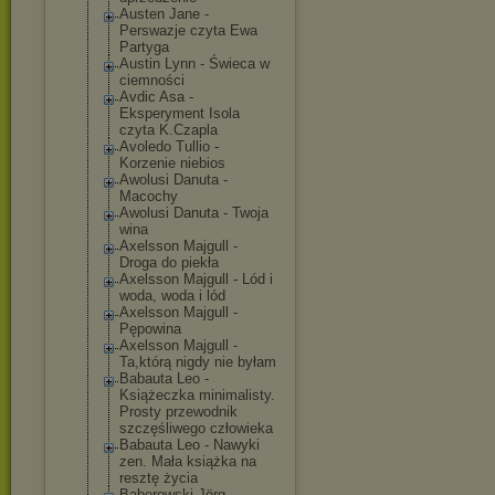
Austen Jane -
Perswazje czyta Ewa
Partyga
Austin Lynn - Świeca w
ciemności
Avdic Asa -
Eksperyment Isola
czyta K.Czapla
Avoledo Tullio -
Korzenie niebios
Awolusi Danuta -
Macochy
Awolusi Danuta - Twoja
wina
Axelsson Majgull -
Droga do piekła
Axelsson Majgull - Lód i
woda, woda i lód
Axelsson Majgull -
Pępowina
Axelsson Majgull -
Ta,którą nigdy nie byłam
Babauta Leo -
Książeczka minimalisty.
Prosty przewodnik
szczęśliwego człowieka
Babauta Leo - Nawyki
zen. Mała książka na
resztę życia
Baberowski Jörg -