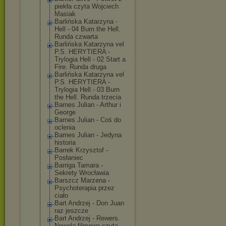
piekła czyta Wojciech
Masiak
Barlińska Katarzyna -
Hell - 04 Burn the Hell.
Runda czwarta
Barlińska Katarzyna vel
P.S. HERYTIERA -
Trylogia Hell - 02 Start a
Fire. Runda druga
Barlińska Katarzyna vel
P.S. HERYTIERA -
Trylogia Hell - 03 Burn
the Hell. Runda trzecia
Barnes Julian - Arthur i
George
Barnes Julian - Coś do
oclenia
Barnes Julian - Jedyna
historia
Barrek Krzysztof -
Posłaniec
Barriga Tamara -
Sekrety Wrocławia
Barszcz Marzena -
Psychoterapia przez
ciało
Bart Andrzej - Don Juan
raz jeszcze
Bart Andrzej - Rewers.
Nowela filmowa czyta