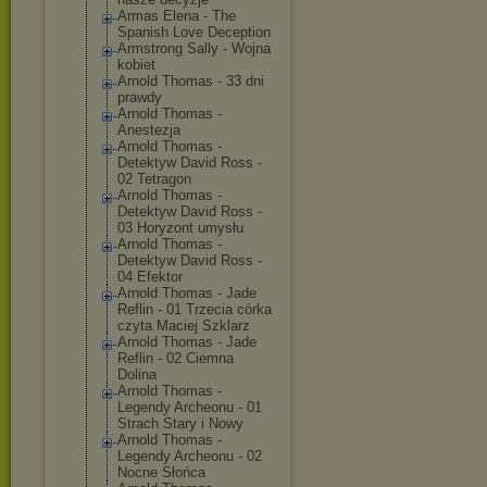
Armas Elena - The
Spanish Love Deception
Armstrong Sally - Wojna
kobiet
Arnold Thomas - 33 dni
prawdy
Arnold Thomas -
Anestezja
Arnold Thomas -
Detektyw David Ross -
02 Tetragon
Arnold Thomas -
Detektyw David Ross -
03 Horyzont umysłu
Arnold Thomas -
Detektyw David Ross -
04 Efektor
Arnold Thomas - Jade
Reflin - 01 Trzecia córka
czyta Maciej Szklarz
Arnold Thomas - Jade
Reflin - 02 Ciemna
Dolina
Arnold Thomas -
Legendy Archeonu - 01
Strach Stary i Nowy
Arnold Thomas -
Legendy Archeonu - 02
Nocne Słońca