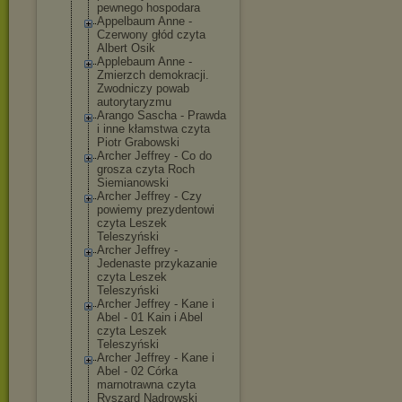
pewnego hospodara
Appelbaum Anne -
Czerwony głód czyta
Albert Osik
Applebaum Anne -
Zmierzch demokracji.
Zwodniczy powab
autorytaryzmu
Arango Sascha - Prawda
i inne kłamstwa czyta
Piotr Grabowski
Archer Jeffrey - Co do
grosza czyta Roch
Siemianowski
Archer Jeffrey - Czy
powiemy prezydentowi
czyta Leszek
Teleszyński
Archer Jeffrey -
Jedenaste przykazanie
czyta Leszek
Teleszyński
Archer Jeffrey - Kane i
Abel - 01 Kain i Abel
czyta Leszek
Teleszyński
Archer Jeffrey - Kane i
Abel - 02 Córka
marnotrawna czyta
Ryszard Nadrowski