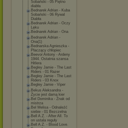
Sobański - 05 Piętno
diabła
Bednarek Adrian - Kuba
Sobański - 06 Rywal
Diabła
Bednarek Adrian - Oczy
Lęku
Bednarek Adrian - Ona
Bednarek Adrian -
Ona(1)
Bednarska Agnieszka -
Płaczący chłopiec
Beevor Antony - Ardeny
1944. Ostatnia szansa
Hitlera
Begley Jamie - The Last
Riders - 01 Razer
Begley Jamie - The Last
Riders - 03 Knox
Begley Jamie - Viper
Bekus Aleksandra -
Życie jest damą kier
Bel Dominika - Znak od
mistrza
Bel Melisa - Odnaleźć
siebie - 01 Bezczelna
Bell A.Z. - After All. To
on ustala reguły
Bell A.Z. - Blood Love.