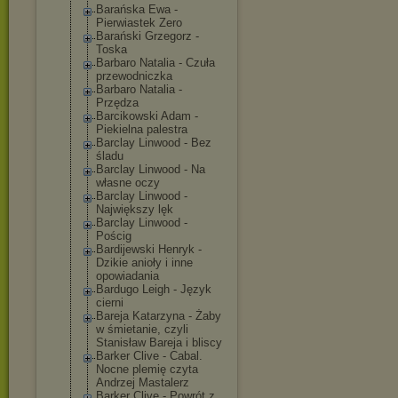
Barańska Ewa -
Pierwiastek Zero
Barański Grzegorz -
Toska
Barbaro Natalia - Czuła
przewodniczka
Barbaro Natalia -
Przędza
Barcikowski Adam -
Piekielna palestra
Barclay Linwood - Bez
śladu
Barclay Linwood - Na
własne oczy
Barclay Linwood -
Największy lęk
Barclay Linwood -
Pościg
Bardijewski Henryk -
Dzikie anioły i inne
opowiadania
Bardugo Leigh - Język
cierni
Bareja Katarzyna - Żaby
w śmietanie, czyli
Stanisław Bareja i bliscy
Barker Clive - Cabal.
Nocne plemię czyta
Andrzej Mastalerz
Barker Clive - Powrót z