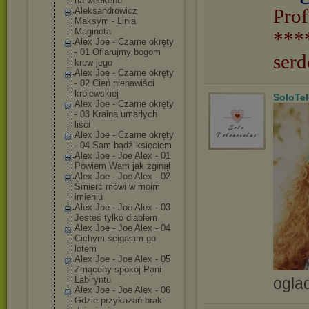
na weekend
Prof
Aleksandrowicz
Maksym - Linia
Maginota
***
Alex Joe - Czarne okręty
- 01 Ofiarujmy bogom
serd
krew jego
Alex Joe - Czarne okręty
- 02 Cień nienawiści
królewskiej
SoloTe
Alex Joe - Czarne okręty
- 03 Kraina umarłych
liści
Alex Joe - Czarne okręty
- 04 Sam bądź księciem
Alex Joe - Joe Alex - 01
Powiem Wam jak zginął
Alex Joe - Joe Alex - 02
Śmierć mówi w moim
imieniu
Alex Joe - Joe Alex - 03
Jesteś tylko diabłem
Alex Joe - Joe Alex - 04
Cichym ścigałam go
lotem
Alex Joe - Joe Alex - 05
Zmącony spokój Pani
ogla
Labiryntu
Alex Joe - Joe Alex - 06
Gdzie przykazań brak