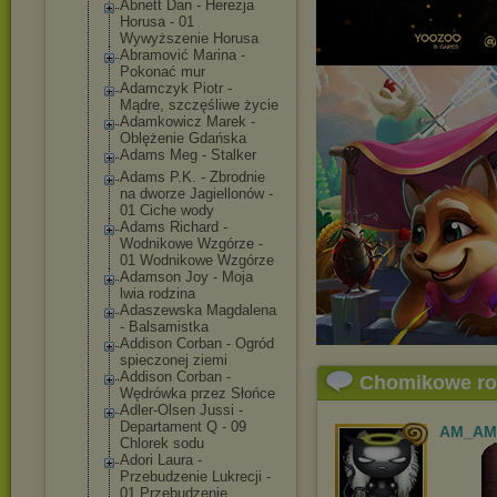
Abnett Dan - Herezja
Horusa - 01
Wywyższenie Horusa
Abramović Marina -
Pokonać mur
Adamczyk Piotr -
Mądre, szczęśliwe życie
Adamkowicz Marek -
Oblężenie Gdańska
Adams Meg - Stalker
Adams P.K. - Zbrodnie
na dworze Jagiellonów -
01 Ciche wody
Adams Richard -
Wodnikowe Wzgórze -
01 Wodnikowe Wzgórze
Adamson Joy - Moja
lwia rodzina
Adaszewska Magdalena
- Balsamistka
Addison Corban - Ogród
spieczonej ziemi
Addison Corban -
Chomikowe r
Wędrówka przez Słońce
Adler-Olsen Jussi -
Departament Q - 09
AM_AM
Chlorek sodu
Adori Laura -
Przebudzenie Lukrecji -
01 Przebudzenie