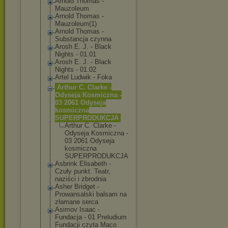
Arnold Thomas -
Mauzoleum
Arnold Thomas -
Mauzoleum(1)
Arnold Thomas -
Substancja czynna
Arosh E. J. - Black
Nights - 01.01
Arosh E. J. - Black
Nights - 01.02
Artel Ludwik - Foka
Arthur C. Clarke -
Odyseja Kosmiczna -
03 2061 Odyseja
kosmiczna
SUPERPRODUKCJA
Arthur C. Clarke -
Odyseja Kosmiczna -
03 2061 Odyseja
kosmiczna
SUPERPRODUK
CJA
Asbrink Elisabeth -
Czuły punkt. Teatr,
naziści i zbrodnia
Asher Bridget -
Prowansalski balsam na
złamane serca
Asimov Isaac -
Fundacja - 01 Preludium
Fundacji czyta Maco