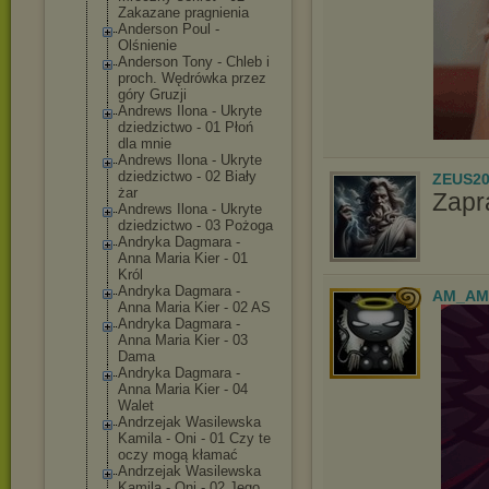
Zakazane pragnienia
Anderson Poul -
Olśnienie
Anderson Tony - Chleb i
proch. Wędrówka przez
góry Gruzji
Andrews Ilona - Ukryte
dziedzictwo - 01 Płoń
dla mnie
Andrews Ilona - Ukryte
dziedzictwo - 02 Biały
ZEUS20
żar
Zapr
Andrews Ilona - Ukryte
dziedzictwo - 03 Pożoga
Andryka Dagmara -
Anna Maria Kier - 01
Król
Andryka Dagmara -
AM_AM
Anna Maria Kier - 02 AS
Andryka Dagmara -
Anna Maria Kier - 03
Dama
Andryka Dagmara -
Anna Maria Kier - 04
Walet
Andrzejak Wasilewska
Kamila - Oni - 01 Czy te
oczy mogą kłamać
Andrzejak Wasilewska
Kamila - Oni - 02 Jego