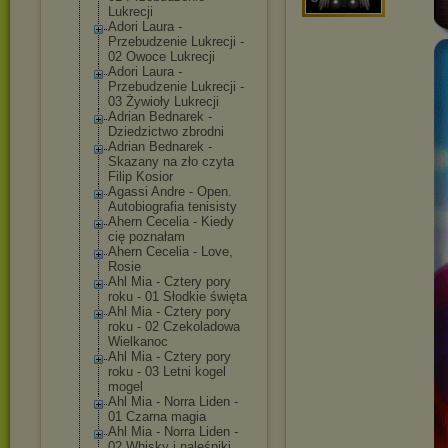
Lukrecji
Adori Laura -
Przebudzenie Lukrecji -
02 Owoce Lukrecji
Adori Laura -
Przebudzenie Lukrecji -
03 Żywioły Lukrecji
Adrian Bednarek -
Dziedzictwo zbrodni
Adrian Bednarek -
Skazany na zło czyta
Filip Kosior
Agassi Andre - Open.
Autobiografia tenisisty
Ahern Cecelia - Kiedy
cię poznałam
Ahern Cecelia - Love,
Rosie
Ahl Mia - Cztery pory
roku - 01 Słodkie święta
Ahl Mia - Cztery pory
roku - 02 Czekoladowa
Wielkanoc
Ahl Mia - Cztery pory
roku - 03 Letni kogel
mogel
Ahl Mia - Norra Liden -
01 Czarna magia
Ahl Mia - Norra Liden -
02 Whisky i naleśniki