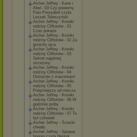
Archer Jeffrey - Kane i
Abel - 03 Czy powiemy
Pani Prezydent czyta
Leszek Teleszyński
Archer Jeffrey - Kroniki
rodziny Cliftonów - 01
Czas pokaże
Archer Jeffrey - Kroniki
rodziny Cliftonów - 02 Za
grzechy ojca
Archer Jeffrey - Kroniki
rodziny Cliftonów - 03
Sekret najpilniej
strzeżony
Archer Jeffrey - Kroniki
rodziny Cliftonów - 04
Ostrożnie z marzeniami
Archer Jeffrey - Kroniki
rodziny Cliftonów - 05
Potężniejszy od miecza
Archer Jeffrey - Kroniki
rodziny Cliftonów - 06 W
godzinie próby
Archer Jeffrey - Kroniki
rodziny Cliftonów - 07 To
był człowiek
Archer Jeffrey - Ścieżki
chwały
Archer Jeffrey - Sprawa
honoru czyta Henryk