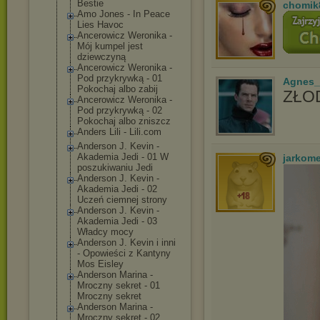
Bestie
chomik
Amo Jones - In Peace
Lies Havoc
Ancerowicz Weronika -
Mój kumpel jest
dziewczyną
Ancerowicz Weronika -
Pod przykrywką - 01
Agnes_
Pokochaj albo zabij
ZŁOD
Ancerowicz Weronika -
Pod przykrywką - 02
Pokochaj albo zniszcz
Anders Lili - Lili.com
Anderson J. Kevin -
Akademia Jedi - 01 W
jarkom
poszukiwaniu Jedi
Anderson J. Kevin -
Akademia Jedi - 02
Uczeń ciemnej strony
Anderson J. Kevin -
Akademia Jedi - 03
Władcy mocy
Anderson J. Kevin i inni
- Opowieści z Kantyny
Mos Eisley
Anderson Marina -
Mroczny sekret - 01
Mroczny sekret
Anderson Marina -
Mroczny sekret - 02