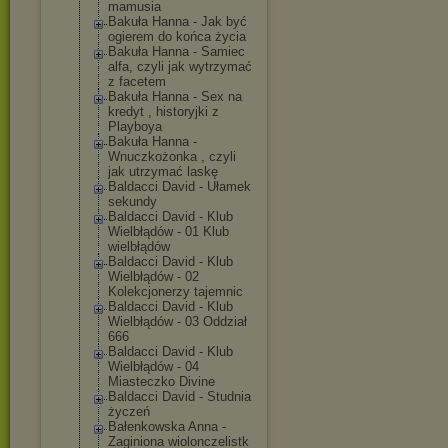
mamusia
Bakuła Hanna - Jak być
ogierem do końca życia
Bakuła Hanna - Samiec
alfa, czyli jak wytrzymać
z facetem
Bakuła Hanna - Sex na
kredyt , historyjki z
Playboya
Bakuła Hanna -
Wnuczkożonka , czyli
jak utrzymać laskę
Baldacci David - Ułamek
sekundy
Baldacci David - Klub
Wielbłądów - 01 Klub
wielbłądów
Baldacci David - Klub
Wielbłądów - 02
Kolekcjonerzy tajemnic
Baldacci David - Klub
Wielbłądów - 03 Oddział
666
Baldacci David - Klub
Wielbłądów - 04
Miasteczko Divine
Baldacci David - Studnia
życzeń
Bałenkowska Anna -
Zaginiona wiolonczelistk