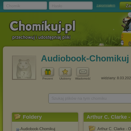
Chomik
Hasło
zapomniałem
Audiobook-Chomikuj
widziany: 8.03.20
Prezent
Ulubiony
Wiadomość
Szukaj plików na tym chomiku
Foldery
Arthur C. Clarke
SUPERPRODUKC
Audiobook-Chomikuj
Arthur C. Clarke 