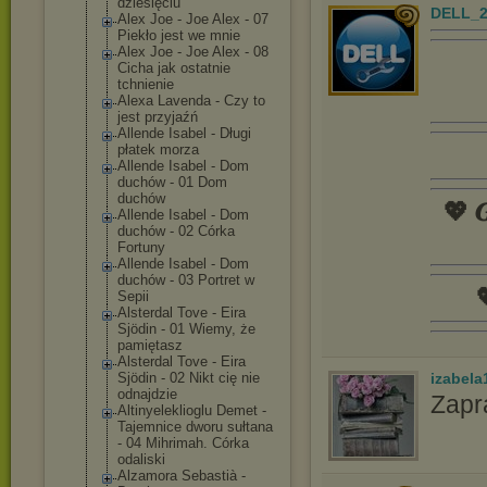
dziesięciu
DELL_2
Alex Joe - Joe Alex - 07
Piekło jest we mnie
Alex Joe - Joe Alex - 08
Cicha jak ostatnie
tchnienie
Alexa Lavenda - Czy to
jest przyjaźń
Allende Isabel - Długi
płatek morza
Allende Isabel - Dom
duchów - 01 Dom
duchów
💖 𝑮
Allende Isabel - Dom
duchów - 02 Córka
Fortuny
Allende Isabel - Dom
duchów - 03 Portret w

Sepii
Alsterdal Tove - Eira
Sjödin - 01 Wiemy, że
pamiętasz
Alsterdal Tove - Eira
izabela
Sjödin - 02 Nikt cię nie
odnajdzie
Zapr
Altinyelekliog
lu Demet -
Tajemnice dworu sułtana
- 04 Mihrimah. Córka
odaliski
Alzamora Sebastià -