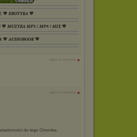
𝑳 💖 𝑬𝑹𝑶𝑻𝒀𝑲𝑨 💖
𝑺 💖 𝑴𝑼𝒁𝒀𝑲𝑨 𝑴𝑷3 / 𝑴𝑷4 / 𝑴𝑰𝑿 💖
𝑨 💖 𝑨𝑼𝑫𝑰𝑶𝑩𝑶𝑶𝑲 💖
zgłoś do usunięcia
zgłoś do usunięcia
iadomości do tego Chomika.