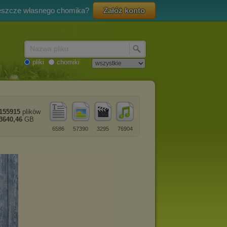
eszcze własnego chomika?
Załóż konto
Nazwa pliku
pliki
chomiki
155915
plików
3640,46
GB
6586
57390
3295
76904