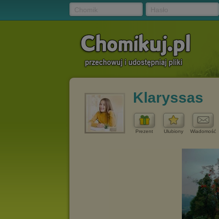
Chomik
Hasło
Klaryssas
Prezent
Ulubiony
Wiadomość