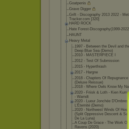
Goatpenis
Grave Digger
Grift - Discography 2013 2022 - Met
Tracker.
com [320]
HARD ROCK
Hate Forest-Discogr
aphy(1999-2022
HAUNT
Heavy Metal
1997 - Between the Devil and th
Deep Blue Sea (Demo)
2010 - MASTERPIECE I
2012 - Test Of Submission
2015 - Hyperthrash
2017 - Hargne
2018 - Chapters Of Repugnance
(Deluxe Reissue)
2018 - Where Owls Know My N
2020 - Friisk & Loth - Kien Ku
- Warndt
2020 - Lueur Jonchée D'Ombres
L'Éternité (Demo)
2020 - Northwest Winds Of Hosti
(Split Oppressive Descent & Sa
De La Luna)
A Coup De Grace - The Work Of
Ravens (2020)