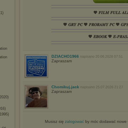
💖 𝑭𝑰𝑳𝑴 𝑭𝑼𝑳𝑳 𝑨𝑳
1)
💖 𝑮𝑹𝒀 𝑷𝑪 💖 𝑷𝑹𝑶𝑹𝑨𝑴𝒀 𝑷𝑪 💖 𝑮𝑷
💖 𝑬𝑩𝑶𝑶𝑲 💖 𝑬-𝑷𝑹𝑨𝑺
tion
DZIACHO1966
napisano 20.06.2026 07:51
ation
Zapraszam
Chomikuj.jack
napisano 25.07.2026 21:27
Zapraszam
(2020)
016)
(1995)
Musisz się
zalogować
by móc dodawać nowe w