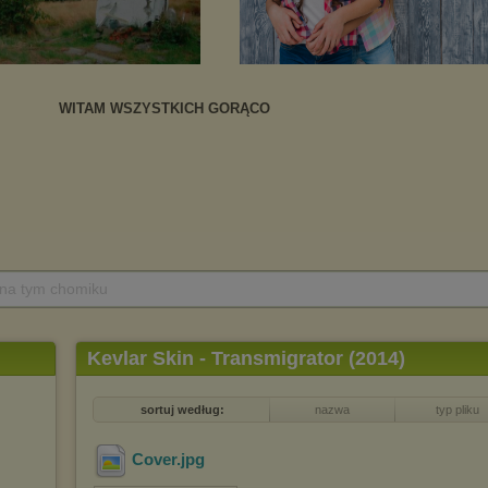
 na tym chomiku
Kevlar Skin - Transmigrator (2014)
sortuj według:
nazwa
typ pliku
Cover
.jpg