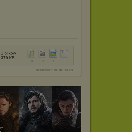
1
plików
379
KB
0
0
1
0
bezpośredni link do folderu