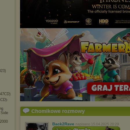
023)
(47CD)
CD)-
ng
Chomikowe rozmowy
 Side
 2000
Back2Rave
napisano 15.04.2025 20:29