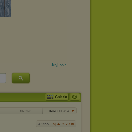
Ukryj opis
Galeria
rozmiar
data dodania
379 KB
6 paź 20 20:15