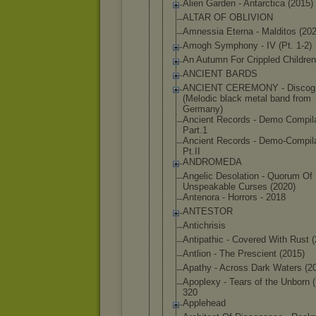
Alien Garden - Antarctica (2015)
ALTAR OF OBLIVION
Amnessia Eterna - Malditos (202
Amogh Symphony - IV (Pt. 1-2)
An Autumn For Crippled Children
ANCIENT BARDS
ANCIENT CEREMONY - Discog
(Melodic black metal band from
Germany)
Ancient Records - Demo Compila
Part.1
Ancient Records - Demo-Compil
Pt.II
ANDROMEDA
Angelic Desolation - Quorum Of
Unspeakable Curses (2020)
Antenora - Horrors - 2018
ANTESTOR
Antichrisis
Antipathic - Covered With Rust 
Antlion - The Prescient (2015)
Apathy - Across Dark Waters (2
Apoplexy - Tears of the Unborn 
320
Applehead