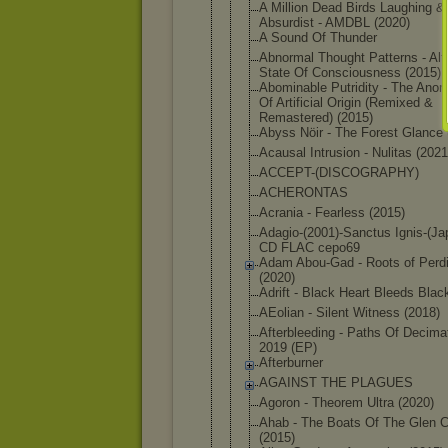
A Million Dead Birds Laughing &
Absurdist - AMDBL (2020)
A Sound Of Thunder
Abnormal Thought Patterns - Alt
State Of Consciousne
ss (2015)
Abominable Putridity - The Anom
Of Artificial Origin (Remixed &
Remastered) (2015)
Abyss Nöir - The Forest Glance 
Acausal Intrusion - Nulitas (2021
ACCEPT-(DIS
COGRAPHY)
ACHERONTAS
Acrania - Fearless (2015)
Adagio-(200
1)-Sanctus Ignis-(Ja
CD FLAC cepo69
Adam Abou-Gad - Roots of Perdi
(2020)
Adrift - Black Heart Bleeds Blac
AEolian - Silent Witness (2018)
Afterbleedi
ng - Paths Of Decimat
2019 (EP)
Afterburner
AGAINST THE PLAGUES
Agoron - Theorem Ultra (2020)
Ahab - The Boats Of The Glen C
(2015)