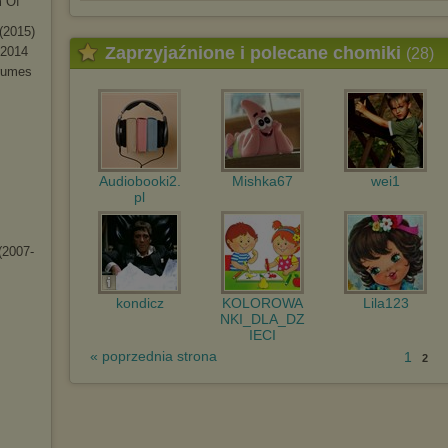
m Of
 (2015)
Zaprzyjaźnione i polecane chomiki
 2014
(28)
Brumes
Audiobooki2.
Mishka67
wei1
pl
2007-
kondicz
KOLOROWA
Lila123
NKI_DLA_DZ
IECI
« poprzednia strona
1
2