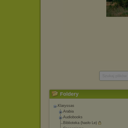
Szukaj plików
Foldery
Klaryssas
Arabia
Audiobooks
Biblioteka (hasło Le)