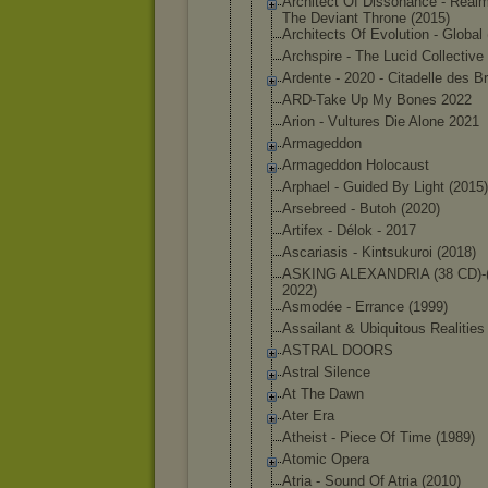
Architect Of Dissonance - Real
The Deviant Throne (2015)
Architects Of Evolution - Global
Archspire - The Lucid Collective
Ardente - 2020 - Citadelle des 
ARD-Take Up My Bones 2022
Arion - Vultures Die Alone 2021
Armageddon
Armageddon Holocaust
Arphael - Guided By Light (2015)
Arsebreed - Butoh (2020)
Artifex - Délok - 2017
Ascariasis - Kintsukuroi (2018)
ASKING ALEXANDRIA (38 CD)-(
2
022)
Asmodée - Errance (1999)
Assailant & Ubiquitous Realities
ASTRAL DOORS
Astral Silence
At The Dawn
Ater Era
Atheist - Piece Of Time (1989)
Atomic Opera
Atria - Sound Of Atria (2010)