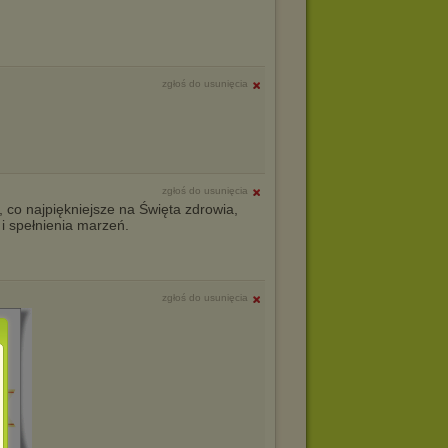
zgłoś do usunięcia
zgłoś do usunięcia
, co najpiękniejsze na Święta zdrowia,
 i spełnienia marzeń.
zgłoś do usunięcia