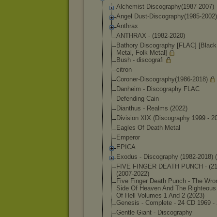
Alchemist-Disc
ography(1987-2
007)
Angel Dust-Discograp
hy(1985-2002)
Anthrax
ANTHRAX - (1982-2020)
Bathory Discography [FLAC] [Black
Metal, Folk Metal]
Bush - discografi
citron
Coroner-Discog
raphy(1986-201
8)
Danheim - Discography FLAC
Defending Cain
Dianthus - Realms (2022)
Division XIX (Discography 1999 - 2
Eagles Of Death Metal
Emperor
EPICA
Exodus - Discography (1982-2018) 
FIVE FINGER DEATH PUNCH - (21
(2007-2
022)
Five Finger Death Punch - The Wro
Side Of Heaven And The Righteous
Of Hell Volumes 1 And 2 (2023)
Genesis - Complete - 24 CD 1969 -
Gentle Giant - Discography