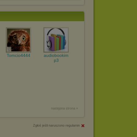
Tomcio4444
audiobookim
p3
następna strona »
Zgłoś jeśli naruszono regulamin