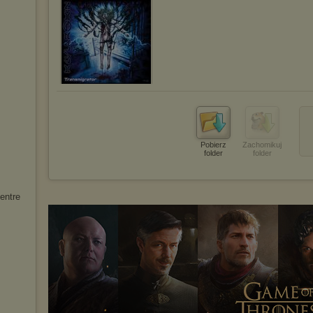
Pobierz
Zachomikuj
folder
folder
entre