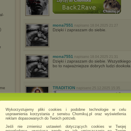
al-
mona7551
napisano 18.04.2025 21:27
)
Dzięki i zapraszam do siebie.
e
mona7551
napisano 18.04.2025 21:31
Dzięki i zapraszam do siebie. Wszystkiego
bo to najważniejsze dobrych ludzi dookoła
TRADITION
ame
napisano 25.12.2025 15:35
mmweer
 Pour
Wykorzystujemy pliki cookies i podobne technologie w celu
lity
usprawnienia korzystania z serwisu Chomikuj.pl oraz wyświetlenia
ngre
reklam dopasowanych do Twoich potrzeb.
Jeśli nie zmienisz ustawień dotyczących cookies w Twojej
przeglądarce, wyrażasz zgodę na ich umieszczanie na Twoim