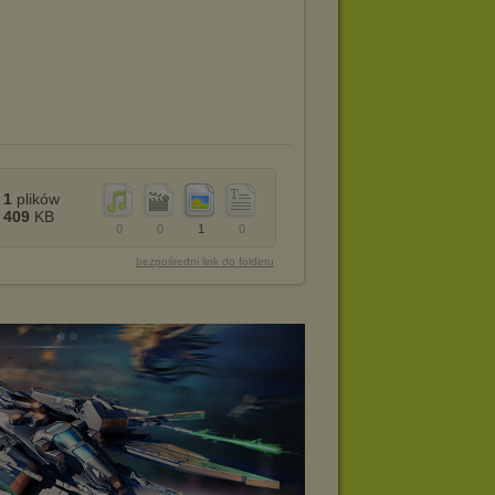
1
plików
409
KB
0
0
1
0
bezpośredni link do folderu