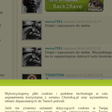
al-
mona7551
napisano 18.04.2025 21:27
)
Dzięki i zapraszam do siebie.
e
mona7551
napisano 18.04.2025 21:31
Dzięki i zapraszam do siebie. Wszystkiego
bo to najważniejsze dobrych ludzi dookoła
TRADITION
ame
napisano 25.12.2025 15:35
mmweer
 Pour
Wykorzystujemy pliki cookies i podobne technologie w celu
lity
usprawnienia korzystania z serwisu Chomikuj.pl oraz wyświetlenia
ngre
reklam dopasowanych do Twoich potrzeb.
Jeśli nie zmienisz ustawień dotyczących cookies w Twojej
przeglądarce, wyrażasz zgodę na ich umieszczanie na Twoim