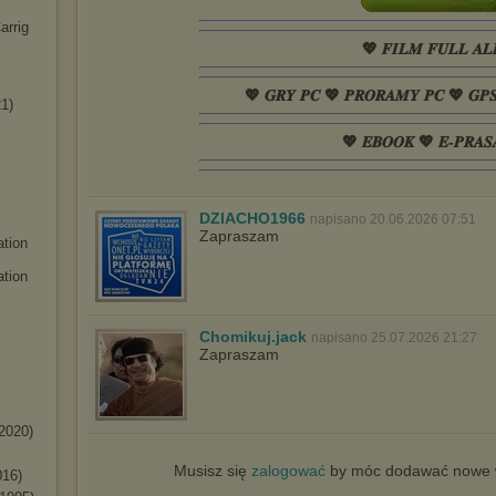
arrig
💖 𝑭𝑰𝑳𝑴 𝑭𝑼𝑳𝑳 𝑨𝑳
💖 𝑮𝑹𝒀 𝑷𝑪 💖 𝑷𝑹𝑶𝑹𝑨𝑴𝒀 𝑷𝑪 💖 𝑮𝑷
1)
💖 𝑬𝑩𝑶𝑶𝑲 💖 𝑬-𝑷𝑹𝑨𝑺
DZIACHO1966
napisano 20.06.2026 07:51
Zapraszam
tion
ation
Chomikuj.jack
napisano 25.07.2026 21:27
Zapraszam
(2020)
Musisz się
zalogować
by móc dodawać nowe w
016)