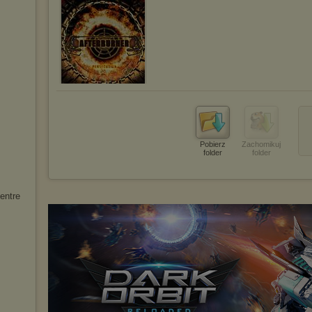
Pobierz
Zachomikuj
folder
folder
entre