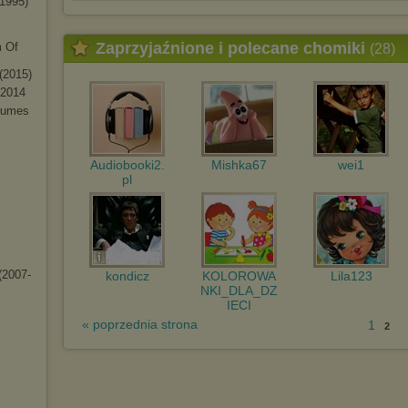
(1995)
Zaprzyjaźnione i polecane chomiki
m Of
(28)
 (2015)
 2014
Brumes
Audiobooki2.
Mishka67
wei1
pl
2007-
kondicz
KOLOROWA
Lila123
NKI_DLA_DZ
IECI
« poprzednia strona
1
2