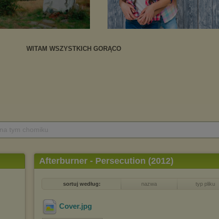
 na tym chomiku
Afterburner - Persecution (2012)
sortuj według:
nazwa
typ pliku
Cover
.jpg