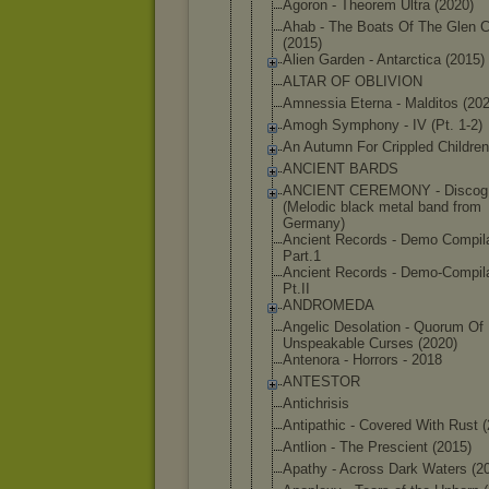
Agoron - Theorem Ultra (2020)
Ahab - The Boats Of The Glen C
(2015)
Alien Garden - Antarctica (2015)
ALTAR OF OBLIVION
Amnessia Eterna - Malditos (202
Amogh Symphony - IV (Pt. 1-2)
An Autumn For Crippled Children
ANCIENT BARDS
ANCIENT CEREMONY - Discog
(Melodic black metal band from
Germany)
Ancient Records - Demo Compila
Part.1
Ancient Records - Demo-Compil
Pt.II
ANDROMEDA
Angelic Desolation - Quorum Of
Unspeakable Curses (2020)
Antenora - Horrors - 2018
ANTESTOR
Antichrisis
Antipathic - Covered With Rust 
Antlion - The Prescient (2015)
Apathy - Across Dark Waters (2