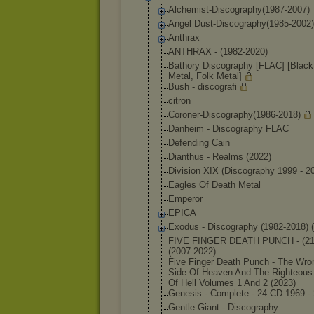
Alchemist-Disc
ography(1987-2
007)
Angel Dust-Discograp
hy(1985-2002)
Anthrax
ANTHRAX - (1982-2020)
Bathory Discography [FLAC] [Black
Metal, Folk Metal]
Bush - discografi
citron
Coroner-Discog
raphy(1986-201
8)
Danheim - Discography FLAC
Defending Cain
Dianthus - Realms (2022)
Division XIX (Discography 1999 - 2
Eagles Of Death Metal
Emperor
EPICA
Exodus - Discography (1982-2018) 
FIVE FINGER DEATH PUNCH - (21
(2007-2
022)
Five Finger Death Punch - The Wro
Side Of Heaven And The Righteous
Of Hell Volumes 1 And 2 (2023)
Genesis - Complete - 24 CD 1969 -
Gentle Giant - Discography