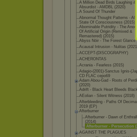
A Million Dead Birds Laughing &
Absurdist - AMDBL (2020)
A Sound Of Thunder
Abnormal Thought Patterns - Alt
State Of Consciousne
ss (2015)
Abominable Putridity - The Anom
Of Artificial Origin (Remixed &
Remastered) (2015)
Abyss Nöir - The Forest Glance 
Acausal Intrusion - Nulitas (2021
ACCEPT-(DIS
COGRAPHY)
ACHERONTAS
Acrania - Fearless (2015)
Adagio-(200
1)-Sanctus Ignis-(Ja
CD FLAC cepo69
Adam Abou-Gad - Roots of Perdi
(2020)
Adrift - Black Heart Bleeds Blac
AEolian - Silent Witness (2018)
Afterbleedi
ng - Paths Of Decimat
2019 (EP)
Afterburner
Afterbur
ner - Dawn of Enthral
(2014)
Afterbur
ner - Persecut
ion (
AGAINST THE PLAGUES