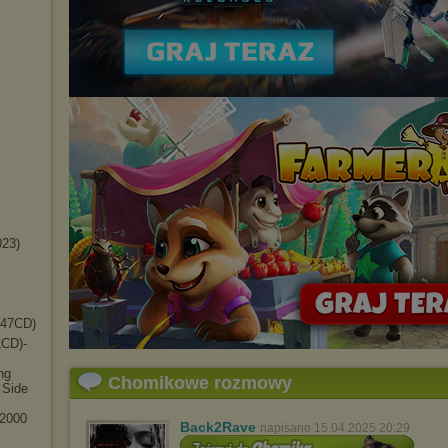
023)
(47CD)
CD)-
ng
Chomikowe rozmowy
 Side
 2000
Back2Rave
napisano 15.04.2025 20:29