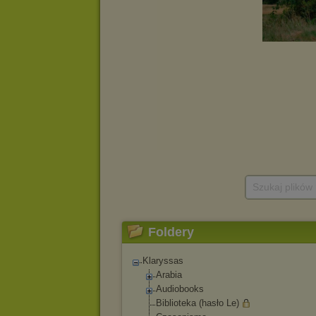
Szukaj plików
Foldery
Klaryssas
Arabia
Audiobooks
Biblioteka (hasło Le)