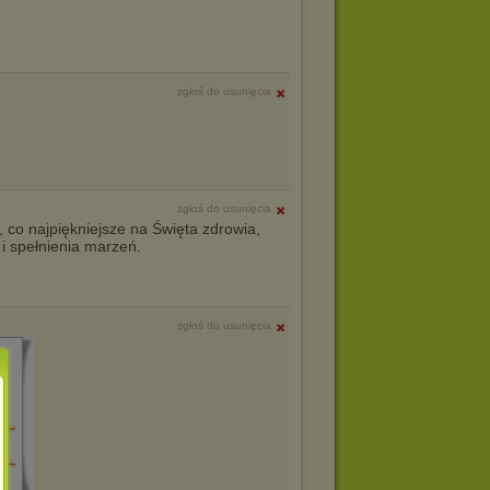
zgłoś do usunięcia
zgłoś do usunięcia
, co najpiękniejsze na Święta zdrowia,
 i spełnienia marzeń.
zgłoś do usunięcia