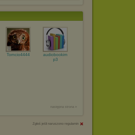
Tomcio4444
audiobookim
p3
następna strona »
Zgłoś jeśli naruszono regulamin