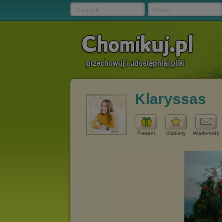
Chomik
Hasło
Klaryssas
Prezent
Ulubiony
Wiadomość