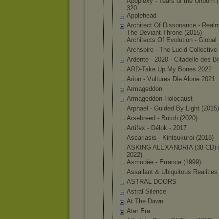
Apoplexy - Tears of the Unborn 
320
Applehead
Architect Of Dissonance - Real
The Deviant Throne (2015)
Architects Of Evolution - Global
Archspire - The Lucid Collective
Ardente - 2020 - Citadelle des 
ARD-Take Up My Bones 2022
Arion - Vultures Die Alone 2021
Armageddon
Armageddon Holocaust
Arphael - Guided By Light (2015)
Arsebreed - Butoh (2020)
Artifex - Délok - 2017
Ascariasis - Kintsukuroi (2018)
ASKING ALEXANDRIA (38 CD)-(
2
022)
Asmodée - Errance (1999)
Assailant & Ubiquitous Realities
ASTRAL DOORS
Astral Silence
At The Dawn
Ater Era