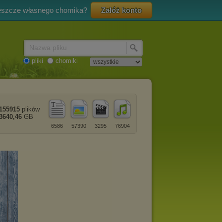
eszcze własnego chomika?
Załóż konto
Nazwa pliku
pliki
chomiki
155915
plików
3640,46
GB
6586
57390
3295
76904