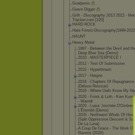
Goatpenis
Grave Digger
Grift - Discography 2013 2022 - Met
Tracker.
com [320]
HARD ROCK
Hate Forest-Discogr
aphy(1999-2022
HAUNT
Heavy Metal
1997 - Between the Devil and th
Deep Blue Sea (Demo)
2010 - MASTERPIECE I
2012 - Test Of Submission
2015 - Hyperthrash
2017 - Hargne
2018 - Chapters Of Repugnance
(Deluxe Reissue)
2018 - Where Owls Know My N
2020 - Friisk & Loth - Kien Ku
- Warndt
2020 - Lueur Jonchée D'Ombres
L'Éternité (Demo)
2020 - Northwest Winds Of Hosti
(Split Oppressive Descent & Sa
De La Luna)
A Coup De Grace - The Work Of
Ravens (2020)