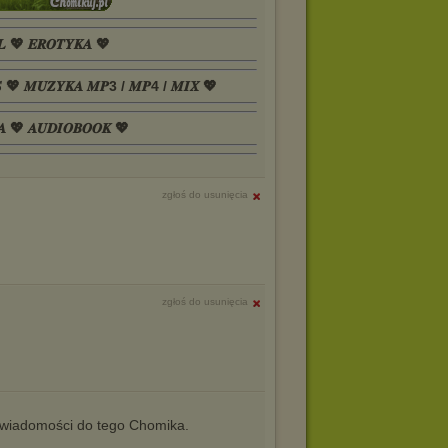
𝑳 💖 𝑬𝑹𝑶𝑻𝒀𝑲𝑨 💖
𝑺 💖 𝑴𝑼𝒁𝒀𝑲𝑨 𝑴𝑷3 / 𝑴𝑷4 / 𝑴𝑰𝑿 💖
𝑨 💖 𝑨𝑼𝑫𝑰𝑶𝑩𝑶𝑶𝑲 💖
zgłoś do usunięcia
zgłoś do usunięcia
iadomości do tego Chomika.