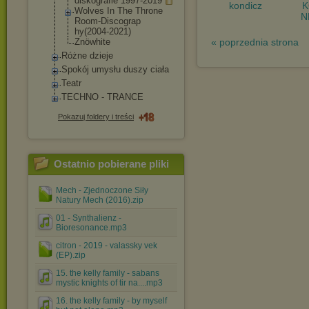
diskografie 1997-2019
kondicz
Wolves In The Throne
N
Room-Discograp
hy(2004-2021)
« poprzednia strona
Znöwhite
Różne dzieje
Spokój umysłu duszy ciała
Teatr
TECHNO - TRANCE
Pokazuj foldery i treści
Ostatnio pobierane pliki
Mech - Zjednoczone Siły
Natury Mech (2016).zip
01 - Synthalienz -
Bioresonance.mp3
citron - 2019 - valassky vek
(EP).zip
15. the kelly family - sabans
mystic knights of tir na....mp3
16. the kelly family - by myself