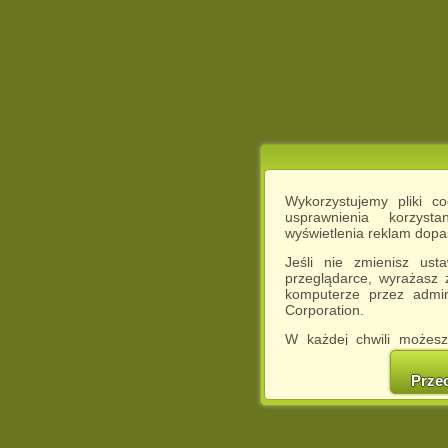
Wykorzystujemy pliki c
usprawnienia korzyst
wyświetlenia reklam dop
Jeśli nie zmienisz ust
przeglądarce, wyrażasz
komputerze przez admin
Corporation.
W każdej chwili możesz
cookies w swojej przeglą
w naszej Pol
Prze
http://chomikuj.pl/Polity
Jednocześnie informuje
może spowodować ogr
Chomikuj.pl.