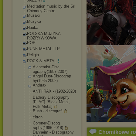
JAZZ VI
Meditation music by the Sri
Chinmoy Centre
Muzaki
Muzyka
Nauka
POLSKA MUZYKA
ROZRYWKOWA
POP
PUNK METAL ITP
Religia
ROCK & METAL
Alchemist-Disc
ography(1987-2
007)
Angel Dust-Discograp
hy(1985-2002)
Anthrax
ANTHRAX - (1982-2020)
Bathory Discography
[FLAC] [Black Metal,
Folk Metal]
Bush - discografi
citron
Coroner-Discog
raphy(1986-201
8)
Chomikowe r
Danheim - Discography