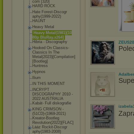
com [320]
HARD ROCK
Hate Forest-Discogr
aphy(1999-2022
)
HAUNT
Heavy Metal
Heavy Metal(1981)[10
80p BluRay.x264]
Hibria - Discography
ZEUS20
Pole
Hooked On Classics-
Class
ics In The
Metal(2023)[Co
mpilation]
[Boo
tleg]
Huntress
Hypnos
Adalbe
Ilium
Supe
IN THIS MOMENT
INCRYPT
DISCOGRAPHY 2010 -
2022 AUSTRALIA
Kabát- Full diskografie
izabela
KING CRIMSON -
Zapr
(51CD)-(1969-2
021)
Kreator-Bootle
g
Revolution(202
2)[FLAC]
Lȧȧz Rockit-Discogr
aphy(1983-2008
)