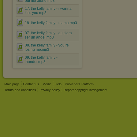
but not alone.mp3
17. the kelly family - i wanna
kiss you.mp3
18. the kelly family - mama.mp3
07. the kelly family - quisiera
ser un angel.mp3
08. the kelly family - you re
losing me.mp3
09. the kelly family -
thunder.mp3
Main page
Contact us
Media
Help
Publishers Platform
Terms and conditions
Privacy policy
Report copyright infringement