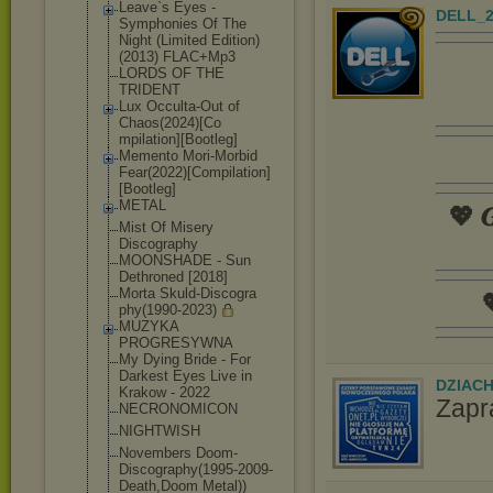
Leave`s Eyes -
DELL_2
Symphonies Of The
Night (Limited Edition)
(2013) FLAC+Mp3
LORDS OF THE
TRIDENT
Lux Occulta-Out of
Chaos(2024)[Co
mpilation][Boo
tleg]
Memento Mori-Morbid
Fear(2022)[Com
pilation]
[Boot
leg]
METAL
💖 𝑮
Mist Of Misery
Discography
MOONSHADE - Sun
Dethroned [2018]
Morta Skuld-Discogra

phy(1990-2023)
MUZYKA
PROGRESYWNA
My Dying Bride - For
Darkest Eyes Live in
DZIAC
Krakow - 2022
Zapr
NECRONOMICON
NIGHTWISH
Novembers Doom-
Discograp
hy(1995-2009-
D
eath,Doom Metal))