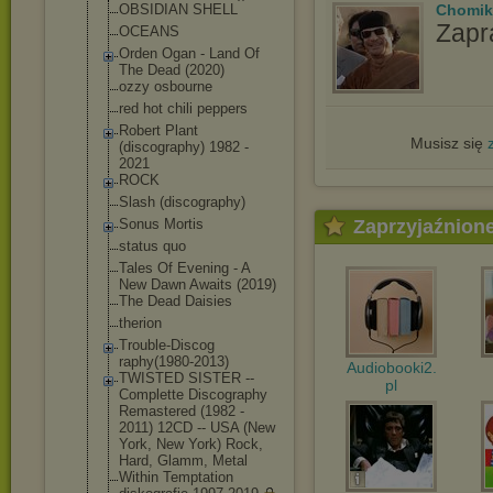
Chomik
OBSIDIAN SHELL
Zapr
OCEANS
Orden Ogan - Land Of
The Dead (2020)
ozzy osbourne
red hot chili peppers
Robert Plant
Musisz się
(discography) 1982 -
2021
ROCK
Slash (discography)
Zaprzyjaźnion
Sonus Mortis
status quo
Tales Of Evening - A
New Dawn Awaits (2019)
The Dead Daisies
therion
Trouble-Discog
raphy(1980-201
3)
Audiobooki2.
TWISTED SISTER --
pl
Complette Discography
Remastered (1982 -
2011) 12CD -- USA (New
York, New York) Rock,
Hard, Glamm, Metal
Within Temptation