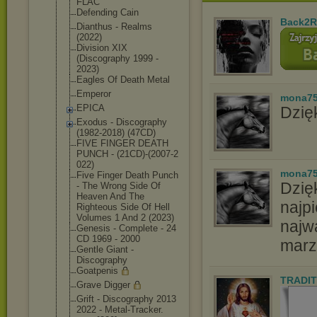
FLAC
Defending Cain
Back2R
Dianthus - Realms
(2022)
Division XIX
(Discography 1999 -
2023)
Eagles Of Death Metal
Emperor
mona7
EPICA
Dzięk
Exodus - Discography
(1982-2018) (47CD)
FIVE FINGER DEATH
PUNCH - (21CD)-(2007-2
022)
mona7
Five Finger Death Punch
Dzię
- The Wrong Side Of
Heaven And The
najpi
Righteous Side Of Hell
Volumes 1 And 2 (2023)
najw
Genesis - Complete - 24
CD 1969 - 2000
marz
Gentle Giant -
Discography
Goatpenis
TRADIT
Grave Digger
Grift - Discography 2013
2022 - Metal-Tracker.