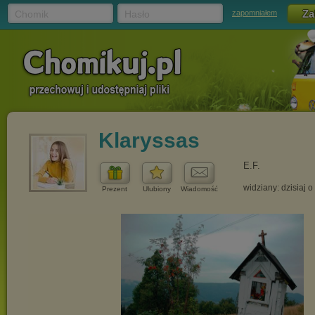
Chomik
Hasło
zapomniałem
Klaryssas
E.F.
widziany: dzisiaj o
Prezent
Ulubiony
Wiadomość