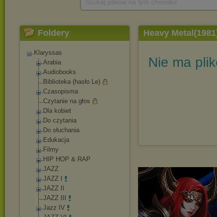
Szukaj plików na tym chomiku
Foldery
Heavy Metal(1981
Klaryssas
Nie ma pli
Arabia
Audiobooks
Biblioteka (hasło Le)
Czasopisma
Czytanie na głos
Dla kobiet
Do czytania
Do słuchania
Edukacja
Filmy
HIP HOP & RAP
JAZZ
JAZZ I
JAZZ II
JAZZ III
Jazz IV