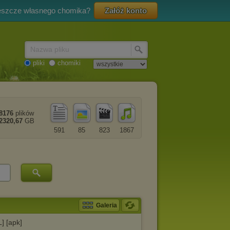
eszcze własnego chomika?
Załóż konto
Nazwa pliku
pliki
chomiki
8176
plików
2320,67
GB
591
85
823
1867
Galeria
] [apk]