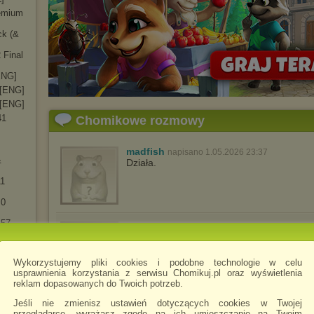
remium
ck (&
 Final
[ENG]
 [ENG]
 [ENG]
41
Chomikowe rozmowy
madfish
napisano 1.05.2026 23:37
&
Działa.
11
.0
157
ice99_men
napisano 5.05.2026 08:26
Działa super zgodnie z instrukcją.
158
Wykorzystujemy pliki cookies i podobne technologie w celu
175
usprawnienia korzystania z serwisu Chomikuj.pl oraz wyświetlenia
reklam dopasowanych do Twoich potrzeb.
201
AM_AM
napisano 8.06.2026 22:12
Jeśli nie zmienisz ustawień dotyczących cookies w Twojej
222
przeglądarce, wyrażasz zgodę na ich umieszczanie na Twoim