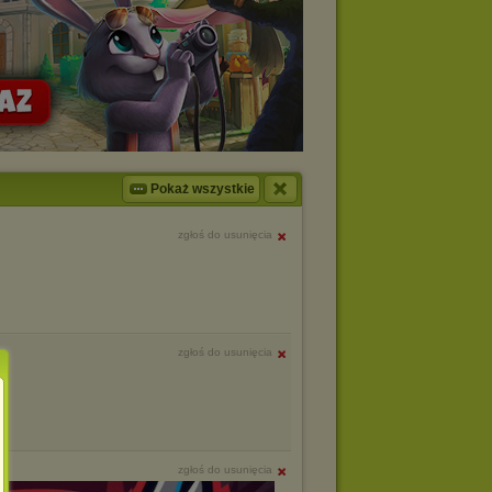
Pokaż wszystkie
zgłoś do usunięcia
zgłoś do usunięcia
zgłoś do usunięcia