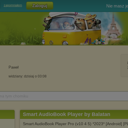
Nie masz j
zapomniałem
Paweł
widziany: dzisiaj o 03:08
 na tym chomiku
Smart AudioBook Player by Balatan
Smart AudioBook Player Pro (v10 4 5) *2023* [Android] [PL