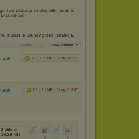
 go. (we wstawce sa dwa pliki, jeden to
 Brak reklam!
amu musisz ja usuna? przed instalacja.
rozmiar
data dodania
n
.apk
5.0
10,9 MB
21 sty 24 5:57
n
.apk
5.0
8,4 MB
21 sty 24 5:57
2
plików
19,29
MB
0
0
0
0