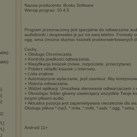
Nazwa producenta: Books Software
Wersja prograu: 10.4.5
Program przeznaczony jest specjalnie do odtwarzania au
audiobooki i skopiowales je juz na swoj telefon. Formaty
ogg, wma (mozna sluchac ksizeek przekonwertowanych dla
Cechy :
able)
+ Obsluga Chromecasta.
+ Kontrola predkosci odtwarzania.
able)
+ Klasyfikacja ksiazek (nowe, rozpoczete, przeczytane).
+ Pobierz okladki ksiazek z Internetu.
+ Lista znakow.
+ Automatyczne wylaczanie, jezli zasniesz. Aby kontynuowa
+ Historia odtwarzania.
+ Widzet aplikacji. Umozliwia sterowanie odtwarzaczem z
G]
+ Okreslajac folder glowny zawierajacy wszystkie Twoje ks
G]
innymi plikami audio.
G]
+ Aktualna pozycja jest zapamietywana niezaleznie dla wsz
Obsluga plikow *.mp3, *.m4a, *.m4b, *.awb, *.ogg, *.wma, 
02
PL]
Android 11+
PL]
L]