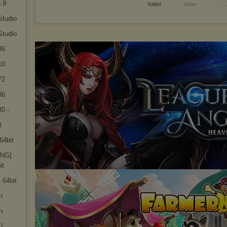
.9
folder
folder
Studio
Studio
36
10
72
86
0 -
t
64bit
ENG]
it
- 64bit
n
n
]