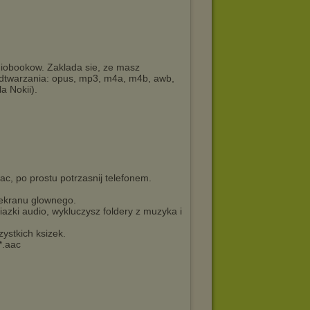
diobookow. Zaklada sie, ze masz
 odtwarzania: opus, mp3, m4a, m4b, awb,
 Nokii).
c, po prostu potrzasnij telefonem.
 ekranu glownego.
iazki audio, wykluczysz foldery z muzyka i
ystkich ksizek.
*.aac