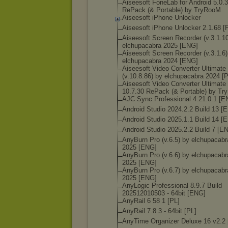
Aiseesoft FoneLab for Android 5.0.
RePack (& Portable) by TryRooM
Aiseesoft iPhone Unlocker
Aiseesoft iPhone Unlocker 2.1.68 [
Aiseesoft Screen Recorder (v.3.1.1
elchupacabra 2025 [ENG]
Aiseesoft Screen Recorder (v.3.1.6)
elchupacabra 2024 [ENG]
Aiseesoft Video Converter Ultimate
(v.10.8.86) by elchupacabra 2024 [
Aiseesoft Video Converter Ultimate
10.7.30 RePack (& Portable) by T
AJC Sync Professional 4.21.0.1 [E
Android Studio 2024.2.2 Build 13 [
Android Studio 2025.1.1 Build 14 [
Android Studio 2025.2.2 Build 7 [E
AnyBurn Pro (v.6.5) by elchupacabr
2025 [ENG]
AnyBurn Pro (v.6.6) by elchupacabr
2025 [ENG]
AnyBurn Pro (v.6.7) by elchupacabr
2025 [ENG]
AnyLogic Professional 8.9.7 Build
202512010503 - 64bit [ENG]
AnyRail 6 58 1 [PL]
AnyRail 7.8.3 - 64bit [PL]
AnyTime Organizer Deluxe 16 v2.2