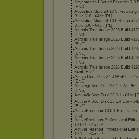
Abyssmedia i-Sound Recorder 7.9.5
[ENG]
Acoustica Mixcraft 10 5 Recording 
Build 618 - 64bit [PL]
Acoustica Mixcraft 10.6 Recording 
Build 636 - 64bit [PL]
Acronis True Image 2025 Build 417
[ENG]
Acronis True Image 2025 Build 418
[ENG]
Acronis True Image 2025 Build 420
[ENG]
Acronis True Image 2025 Build 423
[ENG]
Acronis True Image 2026 Build 4298
64bit [ENG]
Active Boot Disk 24 0 WinPE - 64bi
[ENG]
Active@ Boot Disk 25.1.7 WinPE - 
[ENG]
Active@ Boot Disk 26.0.1 - 64bit [
Active@ Boot Disk 26.1.4 Lite - 64b
[ENG]
ActivePresente
r 10.5.1 Pro Edition 
[PL]
ActivePresente
r Professional Editio
10.0.0 - 64bit [PL]
ActivePresente
r Professional Editio
10.1.2 - 64bit [PL]
ADB AppControl 1.8.5 Extended [PL