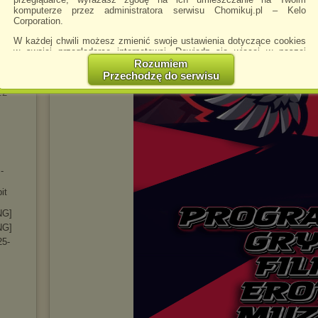
komputerze przez administratora serwisu Chomikuj.pl – Kelo
247
Corporation.
6.0.99
W każdej chwili możesz zmienić swoje ustawienia dotyczące cookies
0.0.85
w swojej przeglądarce internetowej. Dowiedz się więcej w naszej
Polityce Prywatności -
http://chomikuj.pl/PolitykaPrywatnosci.aspx
.
Rozumiem
1.0.87
Przechodzę do serwisu
Jednocześnie informujemy że zmiana ustawień przeglądarki może
.2
spowodować ograniczenie korzystania ze strony Chomikuj.pl.
W przypadku braku twojej zgody na akceptację cookies niestety
prosimy o opuszczenie serwisu chomikuj.pl.
Wykorzystanie plików cookies
przez
Zaufanych Partnerów
(dostosowanie reklam do Twoich potrzeb, analiza skuteczności działań
marketingowych).
-
Wyrażenie sprzeciwu spowoduje, że wyświetlana Ci reklama nie
it
będzie dopasowana do Twoich preferencji, a będzie to reklama
wyświetlona przypadkowo.
NG]
Istnieje możliwość zmiany ustawień przeglądarki internetowej w
NG]
sposób uniemożliwiający przechowywanie plików cookies na
25-
urządzeniu końcowym. Można również usunąć pliki cookies,
dokonując odpowiednich zmian w ustawieniach przeglądarki
internetowej.
Pełną informację na ten temat znajdziesz pod adresem
http://chomikuj.pl/PolitykaPrywatnosci.aspx
.