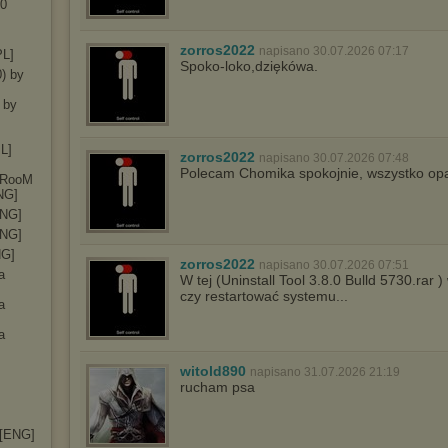
30
zorros2022
napisano 30.07.2026 07:17
PL]
Spoko-loko,dziękówa.
0) by
 by
PL]
zorros2022
napisano 30.07.2026 07:48
Polecam Chomika spokojnie, wszystko op
ryRooM
NG]
ENG]
ENG]
NG]
zorros2022
napisano 30.07.2026 07:51
a
W tej (Uninstall Tool 3.8.0 Bulld 5730.rar 
czy restartować systemu...
a
a
witold890
napisano 31.07.2026 21:19
rucham psa
 [ENG]