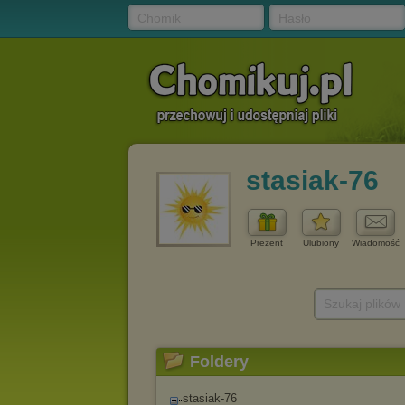
Chomik
Hasło
stasiak-76
Prezent
Ulubiony
Wiadomość
Szukaj plików
Foldery
stasiak-76