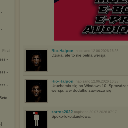
 -
 -
 -
Rio-Halponi
- Final
napisano 12.06.2026 16:35
Działa, ale to nie pełna wersja!
ess -
ess -
Rio-Halponi
napisano 12.06.2026 16:38
ess -
Uruchamia się na Windows 10. Sprawdzane
y
wersja, a w dodatku zawiesza się!
Beta
zorros2022
napisano 30.07.2026 07:17
Spoko-loko,dziękówa.
]
L]