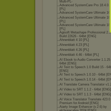
Multi-PL-
Advanced SystemCare Pro 18.4.0.
[PL]
Advanced SystemCare Ultimate 16.
Advanced SystemCare Ultimate 18.
[PL]
Advanced SystemCare Ultimate 18.
[PL]
Agisoft Metashape Professional 2.3
Build 22626 - 64bit [ENG]
Ahnenblatt 4 10 [PL]
Ahnenblatt 4.23 [PL]
Ahnenblatt 4.26 [PL]
Ahnenblatt 4.46 - 64bit [PL]
AI Ebook to Audio Converter 1.1.25 
64bit [ENG]
AI Text to Speech 1.0 Build 15 - 64b
[ENG]
AI Text to Speech 1.0.10 - 64bit [E
AI Text to Speech 1.0.14 - 64bit [E
AI Translate Camera Translator v1.
AI Video to SRT 1.1.2 - 64bit [ENG]
AI Video to SRT 1.1.3 - 64bit [ENG]
AI Voice Translator Translate 423.0
Premium for Android [ENG]
Aiarty Image Enhancer (v.2.6) by
elchupacabra 2024 [ENG]