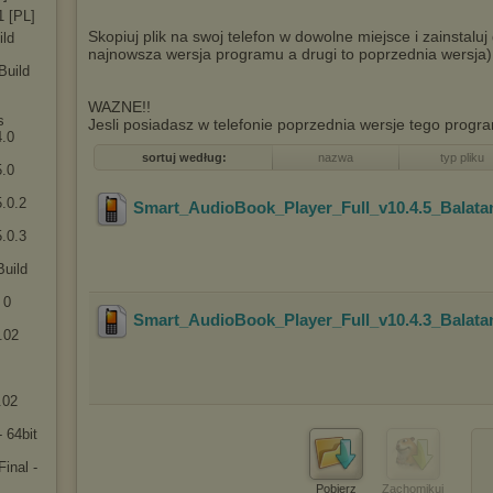
1 [PL]
Skopiuj plik na swoj telefon w dowolne miejsce i zainstaluj
ild
najnowsza wersja programu a drugi to poprzednia wersja)
Build
WAZNE!!
s
Jesli posiadasz w telefonie poprzednia wersje tego progr
4.0
sortuj według:
nazwa
typ pliku
5.0
.0.2
Smart_AudioBook_Player_Full_v10.4.5_Balata
.0.3
Build
 0
Smart_AudioBook_Player_Full_v10.4.3_Balata
.02
.02
 64bit
inal -
Pobierz
Zachomikuj