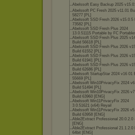
Abelssoft Easy Backup 2025 v15.0
Abelssoft PC Fresh 2025 v11.01 Bu
58277 [PL]
Abelssoft SSD Fresh 2026 v15.0.5 
73582 [PL]
Abelssoft SSD Fresh Plus 2024
13.0.51115 Portable by FC Portable
Abelssoft SSD Fresh Plus 2025 v1
Build 56618 [PL]
Abelssoft SSD Fresh Plus 2026 v1
Build 61552 [PL]
Abelssoft SSD Fresh Plus 2026 v15
Build 61941 [PL]
Abelssoft SSD Fresh Plus 2026 v15
Build 62686 [PL]
Abelssoft StartupStar 2024 v16 01 
55669 [PL]
Abelssoft Win10PrivacyFi
x 2024 v6
Build 51494 [PL]
Abelssoft Win10PrivacyFi
x 2026 v7
Build 63960 [ENG]
Abelssoft Win11PrivacyFi
x 2024
3.0.51621 (x64) Reyail
Abelssoft Win11PrivacyFi
x 2026 v5
Build 63958 [ENG]
Able2Extract Professional 20.0.2.0 -
[ENG]
Able2Extract Professional 21.1.2.0 F
64bit [ENG]