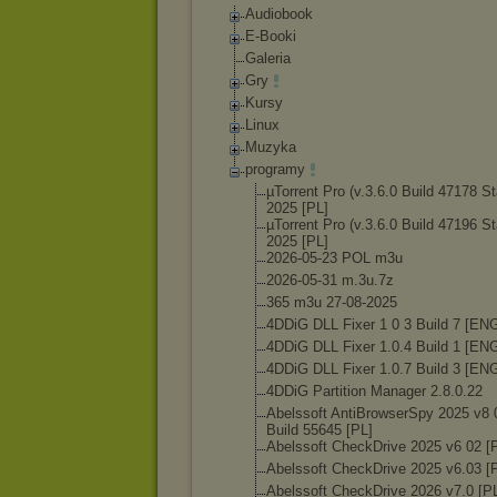
Audiobook
E-Booki
Galeria
Gry
Kursy
Linux
Muzyka
programy
µTorrent Pro (v.3.6.0 Build 47178 St
2025 [PL]
µTorrent Pro (v.3.6.0 Build 47196 St
2025 [PL]
2026-05-23 POL m3u
2026-05-31 m.3u.7z
365 m3u 27-08-2025
4DDiG DLL Fixer 1 0 3 Build 7 [EN
4DDiG DLL Fixer 1.0.4 Build 1 [EN
4DDiG DLL Fixer 1.0.7 Build 3 [EN
4DDiG Partition Manager 2.8.0.22
Abelssoft AntiBrowserSpy 2025 v8 
Build 55645 [PL]
Abelssoft CheckDrive 2025 v6 02 [
Abelssoft CheckDrive 2025 v6.03 [
Abelssoft CheckDrive 2026 v7.0 [P