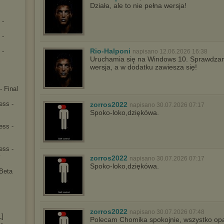
Działa, ale to nie pełna wersja!
 -
 -
Rio-Halponi
 -
napisano 12.06.2026 16:38
Uruchamia się na Windows 10. Sprawdzane
wersja, a w dodatku zawiesza się!
- Final
ess -
zorros2022
napisano 30.07.2026 07:17
Spoko-loko,dziękówa.
ess -
ess -
y
zorros2022
napisano 30.07.2026 07:17
Spoko-loko,dziękówa.
Beta
]
zorros2022
napisano 30.07.2026 07:48
L]
Polecam Chomika spokojnie, wszystko op