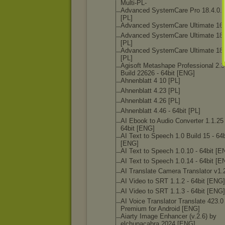
Multi-PL-
Advanced SystemCare Pro 18.4.0.
[PL]
Advanced SystemCare Ultimate 16.
Advanced SystemCare Ultimate 18.
[PL]
Advanced SystemCare Ultimate 18.
[PL]
Agisoft Metashape Professional 2.3
Build 22626 - 64bit [ENG]
Ahnenblatt 4 10 [PL]
Ahnenblatt 4.23 [PL]
Ahnenblatt 4.26 [PL]
Ahnenblatt 4.46 - 64bit [PL]
AI Ebook to Audio Converter 1.1.25 
64bit [ENG]
AI Text to Speech 1.0 Build 15 - 64b
[ENG]
AI Text to Speech 1.0.10 - 64bit [E
AI Text to Speech 1.0.14 - 64bit [E
AI Translate Camera Translator v1.
AI Video to SRT 1.1.2 - 64bit [ENG]
AI Video to SRT 1.1.3 - 64bit [ENG]
AI Voice Translator Translate 423.0
Premium for Android [ENG]
Aiarty Image Enhancer (v.2.6) by
elchupacabra 2024 [ENG]