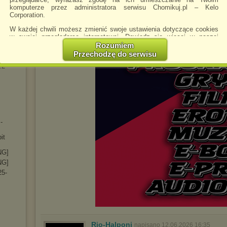
komputerze przez administratora serwisu Chomikuj.pl – Kelo
247
Corporation.
6.0.99
W każdej chwili możesz zmienić swoje ustawienia dotyczące cookies
0.0.85
w swojej przeglądarce internetowej. Dowiedz się więcej w naszej
Polityce Prywatności -
http://chomikuj.pl/PolitykaPrywatnosci.aspx
.
Rozumiem
1.0.87
Przechodzę do serwisu
Jednocześnie informujemy że zmiana ustawień przeglądarki może
.2
spowodować ograniczenie korzystania ze strony Chomikuj.pl.
W przypadku braku twojej zgody na akceptację cookies niestety
prosimy o opuszczenie serwisu chomikuj.pl.
Wykorzystanie plików cookies
przez
Zaufanych Partnerów
(dostosowanie reklam do Twoich potrzeb, analiza skuteczności działań
marketingowych).
-
Wyrażenie sprzeciwu spowoduje, że wyświetlana Ci reklama nie
it
będzie dopasowana do Twoich preferencji, a będzie to reklama
wyświetlona przypadkowo.
NG]
Istnieje możliwość zmiany ustawień przeglądarki internetowej w
NG]
sposób uniemożliwiający przechowywanie plików cookies na
25-
urządzeniu końcowym. Można również usunąć pliki cookies,
dokonując odpowiednich zmian w ustawieniach przeglądarki
internetowej.
Pełną informację na ten temat znajdziesz pod adresem
http://chomikuj.pl/PolitykaPrywatnosci.aspx
.
Rio-Halponi
napisano 12.06.2026 16:35