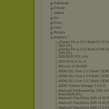
Audiobook
E-Booki
Galeria
Gry
Kursy
Linux
Muzyka
programy
µTorrent Pro (v.3.6.0 Build 47178 St
2025 [PL]
µTorrent Pro (v.3.6.0 Build 47196 St
2025 [PL]
2026-05-23 POL m3u
2026-05-31 m.3u.7z
365 m3u 27-08-2025
4DDiG DLL Fixer 1 0 3 Build 7 [EN
4DDiG DLL Fixer 1.0.4 Build 1 [EN
4DDiG DLL Fixer 1.0.7 Build 3 [EN
4DDiG Partition Manager 2.8.0.22
Abelssoft AntiBrowserSpy 2025 v8 
Build 55645 [PL]
Abelssoft CheckDrive 2025 v6 02 [
Abelssoft CheckDrive 2025 v6.03 [
Abelssoft CheckDrive 2026 v7.0 [P