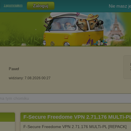
Nie masz j
zapomniałem
Paweł
widziany: 7.08.2026 00:27
 na tym chomiku
F-Secure Freedome VPN 2.71.176 MULTi-
F-Secure Freedome VPN 2.71.176 MULTi-PL [REPACK]