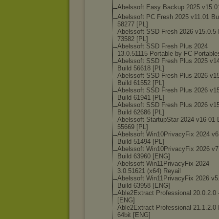
Abelssoft Easy Backup 2025 v15.0
Abelssoft PC Fresh 2025 v11.01 Bu
58277 [PL]
Abelssoft SSD Fresh 2026 v15.0.5 
73582 [PL]
Abelssoft SSD Fresh Plus 2024
13.0.51115 Portable by FC Portable
Abelssoft SSD Fresh Plus 2025 v1
Build 56618 [PL]
Abelssoft SSD Fresh Plus 2026 v1
Build 61552 [PL]
Abelssoft SSD Fresh Plus 2026 v15
Build 61941 [PL]
Abelssoft SSD Fresh Plus 2026 v15
Build 62686 [PL]
Abelssoft StartupStar 2024 v16 01 
55669 [PL]
Abelssoft Win10PrivacyFi
x 2024 v6
Build 51494 [PL]
Abelssoft Win10PrivacyFi
x 2026 v7
Build 63960 [ENG]
Abelssoft Win11PrivacyFi
x 2024
3.0.51621 (x64) Reyail
Abelssoft Win11PrivacyFi
x 2026 v5
Build 63958 [ENG]
Able2Extract Professional 20.0.2.0 -
[ENG]
Able2Extract Professional 21.1.2.0 F
64bit [ENG]