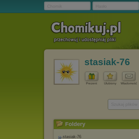
Chomik
Hasło
stasiak-76
Prezent
Ulubiony
Wiadomość
Szukaj plików
Foldery
stasiak-76