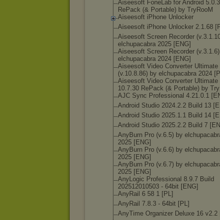
Aiseesoft FoneLab for Android 5.0.
RePack (& Portable) by TryRooM
Aiseesoft iPhone Unlocker
Aiseesoft iPhone Unlocker 2.1.68 [
Aiseesoft Screen Recorder (v.3.1.1
elchupacabra 2025 [ENG]
Aiseesoft Screen Recorder (v.3.1.6)
elchupacabra 2024 [ENG]
Aiseesoft Video Converter Ultimate
(v.10.8.86) by elchupacabra 2024 [
Aiseesoft Video Converter Ultimate
10.7.30 RePack (& Portable) by T
AJC Sync Professional 4.21.0.1 [E
Android Studio 2024.2.2 Build 13 [
Android Studio 2025.1.1 Build 14 [
Android Studio 2025.2.2 Build 7 [E
AnyBurn Pro (v.6.5) by elchupacabr
2025 [ENG]
AnyBurn Pro (v.6.6) by elchupacabr
2025 [ENG]
AnyBurn Pro (v.6.7) by elchupacabr
2025 [ENG]
AnyLogic Professional 8.9.7 Build
202512010503 - 64bit [ENG]
AnyRail 6 58 1 [PL]
AnyRail 7.8.3 - 64bit [PL]
AnyTime Organizer Deluxe 16 v2.2