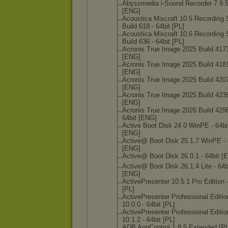
Abyssmedia i-Sound Recorder 7.9.5
[ENG]
Acoustica Mixcraft 10 5 Recording 
Build 618 - 64bit [PL]
Acoustica Mixcraft 10.6 Recording 
Build 636 - 64bit [PL]
Acronis True Image 2025 Build 417
[ENG]
Acronis True Image 2025 Build 418
[ENG]
Acronis True Image 2025 Build 420
[ENG]
Acronis True Image 2025 Build 423
[ENG]
Acronis True Image 2026 Build 4298
64bit [ENG]
Active Boot Disk 24 0 WinPE - 64bi
[ENG]
Active@ Boot Disk 25.1.7 WinPE - 
[ENG]
Active@ Boot Disk 26.0.1 - 64bit [
Active@ Boot Disk 26.1.4 Lite - 64b
[ENG]
ActivePresente
r 10.5.1 Pro Edition 
[PL]
ActivePresente
r Professional Editio
10.0.0 - 64bit [PL]
ActivePresente
r Professional Editio
10.1.2 - 64bit [PL]
ADB AppControl 1.8.5 Extended [PL