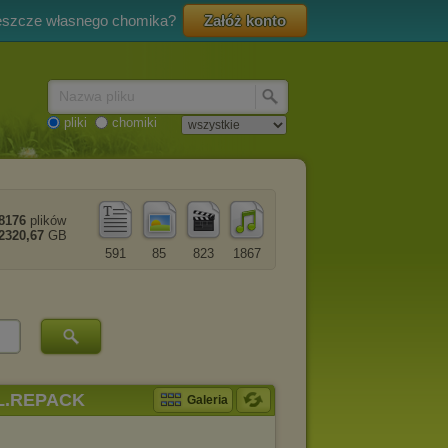
eszcze własnego chomika?
Załóż konto
Nazwa pliku
pliki
chomiki
8176
plików
2320,67
GB
591
85
823
1867
PL.REPACK
Galeria