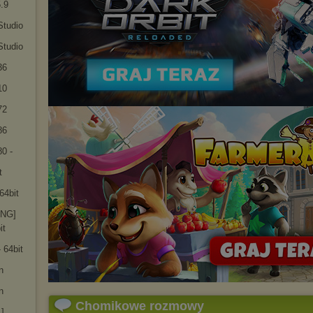
.9
Studio
Studio
36
10
72
86
0 -
t
64bit
ENG]
it
- 64bit
n
n
Chomikowe rozmowy
]