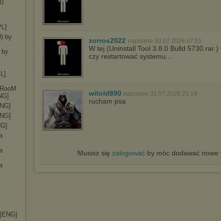
30
PL]
0) by
zorros2022
napisano 30.07.2026 07:51
W tej (Uninstall Tool 3.8.0 Bulld 5730.rar 
 by
czy restartować systemu...
PL]
ryRooM
witold890
napisano 31.07.2026 21:19
NG]
rucham psa
ENG]
ENG]
NG]
a
a
Musisz się
zalogować
by móc dodawać nowe w
a
 [ENG]