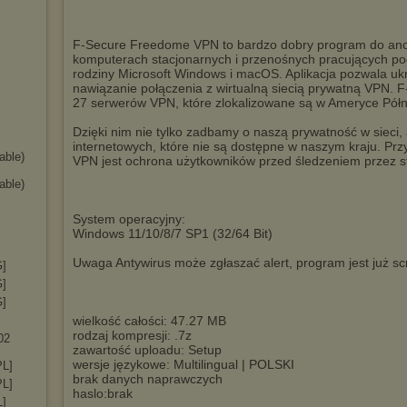
F-Secure Freedome VPN to bardzo dobry program do anon
komputerach stacjonarnych i przenośnych pracujących po
rodziny Microsoft Windows i macOS. Aplikacja pozwala ukr
nawiązanie połączenia z wirtualną siecią prywatną VPN.
27 serwerów VPN, które zlokalizowane są w Ameryce Północ
Dzięki nim nie tylko zadbamy o naszą prywatność w sieci,
internetowych, które nie są dostępne w naszym kraju. P
able)
VPN jest ochrona użytkowników przed śledzeniem przez st
able)
System operacyjny:
Windows 11/10/8/7 SP1 (32/64 Bit)
Uwaga Antywirus może zgłaszać alert, program jest już s
G]
G]
G]
wielkość całości: 47.27 MB
rodzaj kompresji: .7z
02
zawartość uploadu: Setup
wersje językowe: Multilingual | POLSKI
PL]
brak danych naprawczych
PL]
haslo:brak
L]