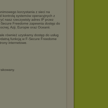
imowego korzystania z sieci na
d kontrolą systemów operacyjnych z
yć nasz rzeczywisty adres IP przez
 F-Secure Freedome zapewnia dostęp do
nej, Azji, Europie oraz Oceanii.
 ale również uzyskamy dostęp do usług
rzydatną funkcją w F-Secure Freedome
rony internetowe.
crakowany.