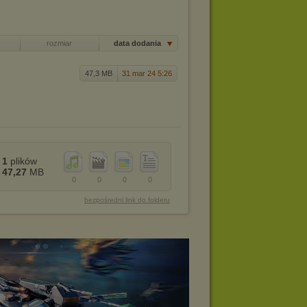
rozmiar
data dodania
47,3 MB
31 mar 24 5:26
1
plików
47,27
MB
0
0
0
0
bezpośredni link do folderu