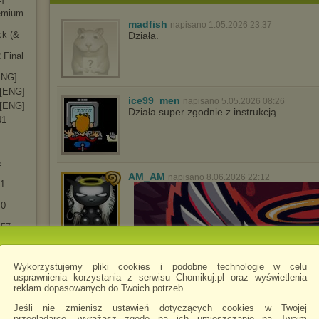
remium
madfish
napisano 1.05.2026 23:37
ck (&
Działa.
 Final
[ENG]
 [ENG]
ice99_men
napisano 5.05.2026 08:26
 [ENG]
Działa super zgodnie z instrukcją.
41
&
AM_AM
napisano 8.06.2026 22:12
11
.0
157
158
Wykorzystujemy pliki cookies i podobne technologie w celu
175
usprawnienia korzystania z serwisu Chomikuj.pl oraz wyświetlenia
reklam dopasowanych do Twoich potrzeb.
201
Jeśli nie zmienisz ustawień dotyczących cookies w Twojej
222
przeglądarce, wyrażasz zgodę na ich umieszczanie na Twoim