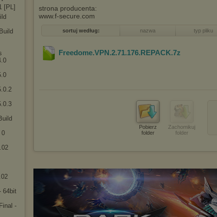
1 [PL]
strona producenta:
www.f-secure.com
ild
Build
sortuj według:
nazwa
typ pliku
Freedome.VPN.2.71.176.REPACK
.7z
s
4.0
5.0
.0.2
.0.3
Build
Pobierz
Zachomikuj
 0
folder
folder
.02
.02
 64bit
inal -