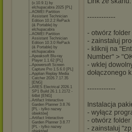
Link ze skanu:
(v.10.9.1) by
elchupacabra 2025 [PL]
AOMEI Partition
------------
Assistant Technician
Edition 10.2.2 RePack
(& Portable) by
elchupacabra
- otwórz fold
AOMEI Partition
Assistant Technician
- zainstaluj p
Edition 10.3.0 RePack
(& Portable) by
- kliknij na "E
elchupacabra
Number" > "O
Apeaksoft Blu-ray
Player 1.1.62 [PL]
- wklej dowolny
Apowersoft Screen
Capture Pro 1.5.6.0 [PL]
dołączonego ke
Applian Replay Media
Catcher 2026.7.17.35
[ENG]
ARES Electrical 2026.1
------------
SP1 Build 26.1.1.2172 -
64bit [ENG]
Artifact Interactive
Instalacja pak
Garden Planner 3.8.76
[PL - tylko nazwy
- wyłącz prog
obiektów]
Artifact Interactive
- otwórz folde
Garden Planner 3.8.77
[PL - tylko nazwy
- zainstaluj "
obiektów]