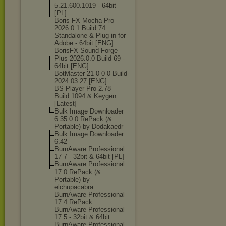
5.21.600.1019 - 64bit
[PL]
Boris FX Mocha Pro
2026.0.1 Build 74
Standalone & Plug-in for
Adobe - 64bit [ENG]
BorisFX Sound Forge
Plus 2026.0.0 Build 69 -
64bit [ENG]
BotMaster 21 0 0 0 Build
2024 03 27 [ENG]
BS Player Pro 2.78
Build 1094 & Keygen
[Latest]
Bulk Image Downloader
6.35.0.0 RePack (&
Portable) by Dodakaedr
Bulk Image Downloader
6.42
BurnAware Professional
17 7 - 32bit & 64bit [PL]
BurnAware Professional
17.0 RePack (&
Portable) by
elchupacabra
BurnAware Professional
17.4 RePack
BurnAware Professional
17.5 - 32bit & 64bit
BurnAware Professional