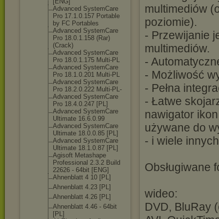
[ENG]
multimediów (o
Advanced SystemCare
Pro 17.1.0.157 Portable
poziomie).
by FC Portables
Advanced SystemCare
- Przewijanie 
Pro 18.0.1.158 (Rar)
(Crack)
multimediów.
Advanced SystemCare
- Automatyczne
Pro 18.0.1.175 Multi-PL
Advanced SystemCare
- Możliwość wy
Pro 18.1.0.201 Multi-PL
Advanced SystemCare
- Pełna integr
Pro 18.2.0.222 Multi-PL-
Advanced SystemCare
- Łatwe skojar
Pro 18.4.0.247 [PL]
Advanced SystemCare
nawigator ikon
Ultimate 16.6.0.99
używane do wy
Advanced SystemCare
Ultimate 18.0.0.85 [PL]
- i wiele innyc
Advanced SystemCare
Ultimate 18.1.0.87 [PL]
Agisoft Metashape
Professional 2.3.2 Build
Obsługiwane fo
22626 - 64bit [ENG]
Ahnenblatt 4 10 [PL]
Ahnenblatt 4.23 [PL]
wideo:
Ahnenblatt 4.26 [PL]
DVD, BluRay (
Ahnenblatt 4.46 - 64bit
[PL]