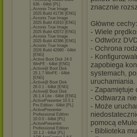
636 - 64bit [PL]
znacznie rozs
Acronis True Image
2025 Build 41736 [ENG]
Acronis True Image
Główne cechy
2025 Build 41810 [ENG]
Acronis True Image
- Wiele prędko
2025 Build 42072 [ENG]
Acronis True Image
- Odtwórz DVD
2025 Build 42386 [ENG]
Acronis True Image
- Ochrona rodz
2026 Build 42980 - 64bit
[ENG]
- Konfigurowal
Active Boot Disk 24 0
zapobiega konf
WinPE - 64bit [ENG]
Active@ Boot Disk
systemach, pop
25.1.7 WinPE - 64bit
[ENG]
uruchamiania.
Active@ Boot Disk
26.0.1 - 64bit [ENG]
- Zapamiętuje 
Active@ Boot Disk
26.1.4 Lite - 64bit [ENG]
- Odtwarza nie
ActivePresente
r 10.5.1
- Może urucha
Pro Edition - 64bit [PL]
ActivePresente
r
niedostateczni
Professional Edition
10.0.0 - 64bit [PL]
pomocą eMule 
ActivePresente
r
Professional Edition
- Biblioteka m
10.1.2 - 64bit [PL]