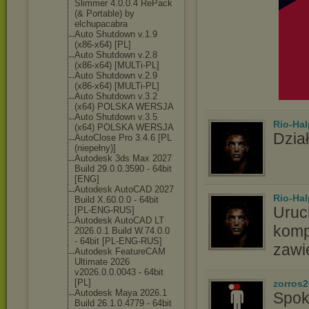
Slimmer 4.0.0.4 RePack
(& Portable) by
elchupacabra
Auto Shutdown v.1.9
(x86-x64) [PL]
Auto Shutdown v.2.8
(x86-x64) [MULTi-PL]
Auto Shutdown v.2.9
(x86-x64) [MULTi-PL]
Auto Shutdown v.3.2
(x64) POLSKA WERSJA
Auto Shutdown v.3.5
Rio-Hal
(x64) POLSKA WERSJA
Dział
AutoClose Pro 3.4.6 [PL
(niepełny)]
Autodesk 3ds Max 2027
Build 29.0.0.3590 - 64bit
[ENG]
Autodesk AutoCAD 2027
Rio-Hal
Build X.60.0.0 - 64bit
Uruc
[PL-ENG-RUS]
Autodesk AutoCAD LT
komp
2026.0.1 Build W.74.0.0
- 64bit [PL-ENG-RUS]
zawi
Autodesk FeatureCAM
Ultimate 2026
v2026.0.0.0043 - 64bit
[PL]
zorros
Autodesk Maya 2026.1
Spok
Build 26.1.0.4779 - 64bit