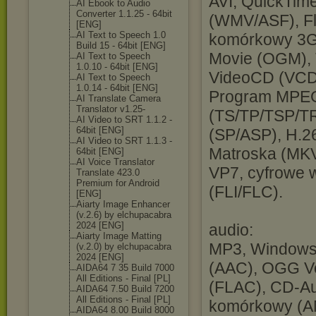
AVI, QuickTi
AI Ebook to Audio
Converter 1.1.25 - 64bit
(WMV/ASF), Fl
[ENG]
AI Text to Speech 1.0
komórkowy 3G
Build 15 - 64bit [ENG]
Movie (OGM),
AI Text to Speech
1.0.10 - 64bit [ENG]
VideoCD (VCD
AI Text to Speech
1.0.14 - 64bit [ENG]
Program MPEG
AI Translate Camera
Translator v1.25-
(TS/TP/TSP/
AI Video to SRT 1.1.2 -
64bit [ENG]
(SP/ASP), H.
AI Video to SRT 1.1.3 -
Matroska (MKV
64bit [ENG]
AI Voice Translator
VP7, cyfrowe 
Translate 423.0
Premium for Android
(FLI/FLC).
[ENG]
Aiarty Image Enhancer
(v.2.6) by elchupacabra
2024 [ENG]
audio:
Aiarty Image Matting
MP3, Windows
(v.2.0) by elchupacabra
2024 [ENG]
(AAC), OGG V
AIDA64 7 35 Build 7000
All Editions - Final [PL]
(FLAC), CD-Aud
AIDA64 7.50 Build 7200
All Editions - Final [PL]
komórkowy (AM
AIDA64 8.00 Build 8000