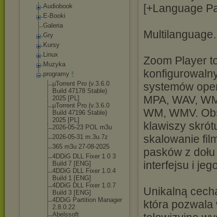
[+Language Pac
Audiobook
E-Booki
Galeria
Multilanguage.
Gry
Kursy
Linux
Zoom Player to
Muzyka
konfigurowaln
programy
µTorrent Pro (v.3.6.0
systemów ope
Build 47178 Stable)
MPA, WAV, WM
2025 [PL]
µTorrent Pro (v.3.6.0
WM, WMV. Obsł
Build 47196 Stable)
2025 [PL]
klawiszy skrótu
2026-05-23 POL m3u
skalowanie fi
2026-05-31 m.3u.7z
365 m3u 27-08-2025
pasków z dołu 
4DDiG DLL Fixer 1 0 3
interfejsu i j
Build 7 [ENG]
4DDiG DLL Fixer 1.0.4
Build 1 [ENG]
4DDiG DLL Fixer 1.0.7
Unikalną cechą
Build 3 [ENG]
4DDiG Partition Manager
która pozwala
2.8.0.22
Abelssoft