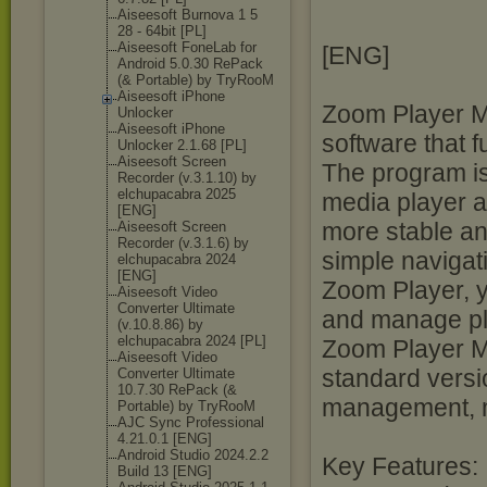
Aiseesoft Burnova 1 5
28 - 64bit [PL]
Aiseesoft FoneLab for
[ENG]
Android 5.0.30 RePack
(& Portable) by TryRooM
Aiseesoft iPhone
Zoom Player MA
Unlocker
Aiseesoft iPhone
software that f
Unlocker 2.1.68 [PL]
Aiseesoft Screen
The program is 
Recorder (v.3.1.10) by
elchupacabra 2025
media player a
[ENG]
more stable an
Aiseesoft Screen
Recorder (v.3.1.6) by
simple navigat
elchupacabra 2024
[ENG]
Zoom Player, 
Aiseesoft Video
Converter Ultimate
and manage pla
(v.10.8.86) by
elchupacabra 2024 [PL]
Zoom Player M
Aiseesoft Video
standard versi
Converter Ultimate
10.7.30 RePack (&
management, m
Portable) by TryRooM
AJC Sync Professional
4.21.0.1 [ENG]
Android Studio 2024.2.2
Key Features:
Build 13 [ENG]