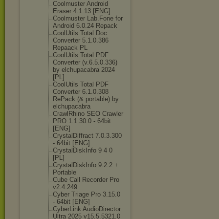
Coolmuster Android
Eraser 4.1.13 [ENG]
Coolmuster Lab.Fone for
Android 6.0.24 Repack
CoolUtils Total Doc
Converter 5.1.0.386
Repaack PL
CoolUtils Total PDF
Converter (v.6.5.0.336)
by elchupacabra 2024
[PL]
CoolUtils Total PDF
Converter 6.1.0.308
RePack (& portable) by
elchupacabra
CrawlRhino SEO Crawler
PRO 1.1.30.0 - 64bit
[ENG]
CrystalDiffrac
t 7.0.3.300
- 64bit [ENG]
CrystalDiskInf
o 9 4 0
[PL]
CrystalDiskInf
o 9.2.2 +
Portable
Cube Call Recorder Pro
v2.4.249
Cyber Triage Pro 3.15.0
- 64bit [ENG]
CyberLink AudioDirector
Ultra 2025 v15.5.5321.0