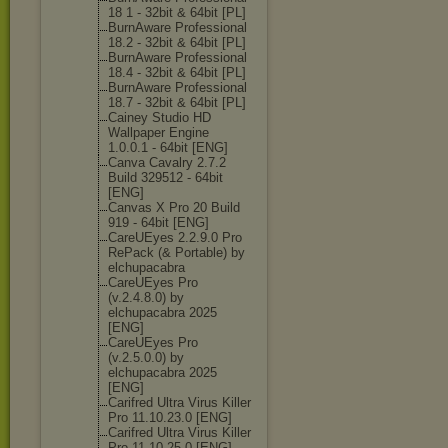
18 1 - 32bit & 64bit [PL]
BurnAware Professional
18.2 - 32bit & 64bit [PL]
BurnAware Professional
18.4 - 32bit & 64bit [PL]
BurnAware Professional
18.7 - 32bit & 64bit [PL]
Cainey Studio HD
Wallpaper Engine
1.0.0.1 - 64bit [ENG]
Canva Cavalry 2.7.2
Build 329512 - 64bit
[ENG]
Canvas X Pro 20 Build
919 - 64bit [ENG]
CareUEyes 2.2.9.0 Pro
RePack (& Portable) by
elchupacabra
CareUEyes Pro
(v.2.4.8.0) by
elchupacabra 2025
[ENG]
CareUEyes Pro
(v.2.5.0.0) by
elchupacabra 2025
[ENG]
Carifred Ultra Virus Killer
Pro 11.10.23.0 [ENG]
Carifred Ultra Virus Killer
Pro 11.10.25.0 [ENG]