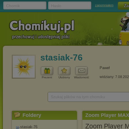
Chomik
Hasło
zapomniałem
stasiak-76
Paweł
widziany: 7.08.20
Prezent
Ulubiony
Wiadomość
Szukaj plików na tym chomiku
Foldery
Zoom Player MAX 
Zoom Player MA
stasiak-76