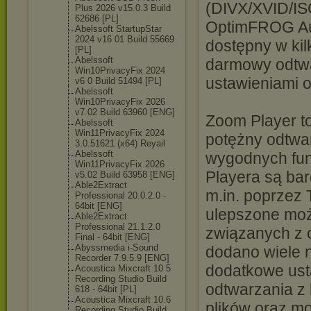
(DIVX/XVID/IS
Plus 2026 v15.0.3 Build
62686 [PL]
OptimFROG Aud
Abelssoft StartupStar
2024 v16 01 Build 55669
dostępny w ki
[PL]
Abelssoft
darmowy odtwa
Win10PrivacyFi
x 2024
ustawieniami 
v6 0 Build 51494 [PL]
Abelssoft
Win10PrivacyFi
x 2026
v7.02 Build 63960 [ENG]
Zoom Player to
Abelssoft
Win11PrivacyFi
x 2024
potężny odtwa
3.0.51621 (x64) Reyail
Abelssoft
wygodnych fun
Win11PrivacyFi
x 2026
Playera są bar
v5.02 Build 63958 [ENG]
Able2Extract
m.in. poprzez
Professional 20.0.2.0 -
64bit [ENG]
ulepszone moż
Able2Extract
Professional 21.1.2.0
związanych z 
Final - 64bit [ENG]
Abyssmedia i-Sound
dodano wiele n
Recorder 7.9.5.9 [ENG]
dodatkowe usta
Acoustica Mixcraft 10 5
Recording Studio Build
odtwarzania z
618 - 64bit [PL]
Acoustica Mixcraft 10.6
plików oraz m
Recording Studio Build