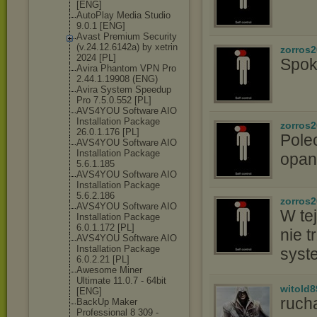
[ENG]
AutoPlay Media Studio
9.0.1 [ENG]
Avast Premium Security
(v.24.12.6142а
) by xetrin
zorros
2024 [PL]
Spok
Avira Phantom VPN Pro
2.44.1.19908 (ENG)
Avira System Speedup
Pro 7.5.0.552 [PL]
AVS4YOU Software AIO
Installation Package
zorros
26.0.1.176 [PL]
Pole
AVS4YOU Software AIO
Installation Package
opan
5.6.1.185
AVS4YOU Software AIO
Installation Package
5.6.2.186
zorros
AVS4YOU Software AIO
W tej
Installation Package
6.0.1.172 [PL]
nie t
AVS4YOU Software AIO
Installation Package
syst
6.0.2.21 [PL]
Awesome Miner
Ultimate 11.0.7 - 64bit
witold8
[ENG]
ruch
BackUp Maker
Professional 8 309 -