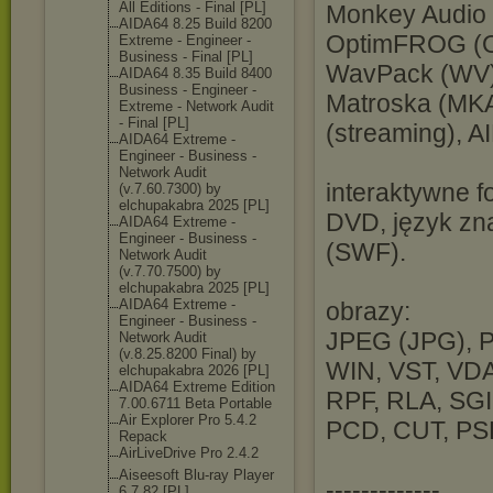
All Editions - Final [PL]
Monkey Audio 
AIDA64 8.25 Build 8200
OptimFROG (OF
Extreme - Engineer -
Business - Final [PL]
WavPack (WV),
AIDA64 8.35 Build 8400
Business - Engineer -
Matroska (MK
Extreme - Network Audit
- Final [PL]
(streaming), 
AIDA64 Extreme -
Engineer - Business -
Network Audit
interaktywne f
(v.7.60.7300) by
elchupakabra 2025 [PL]
DVD, język zn
AIDA64 Extreme -
Engineer - Business -
(SWF).
Network Audit
(v.7.70.7500) by
elchupakabra 2025 [PL]
AIDA64 Extreme -
obrazy:
Engineer - Business -
JPEG (JPG), P
Network Audit
(v.8.25.8200 Final) by
WIN, VST, VDA
elchupakabra 2026 [PL]
AIDA64 Extreme Edition
RPF, RLA, SGI
7.00.6711 Beta Portable
Air Explorer Pro 5.4.2
PCD, CUT, PSP
Repack
AirLiveDrive Pro 2.4.2
Aiseesoft Blu-ray Player
-------------
6.7.82 [PL]