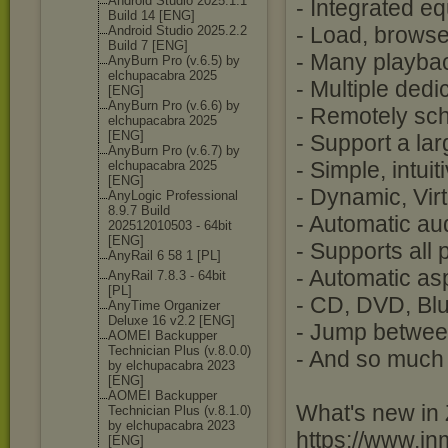
Android Studio 2025.1.1
- Integrated eq
Build 14 [ENG]
- Load, browse
Android Studio 2025.2.2
Build 7 [ENG]
- Many playbac
AnyBurn Pro (v.6.5) by
elchupacabra 2025
- Multiple ded
[ENG]
AnyBurn Pro (v.6.6) by
- Remotely sch
elchupacabra 2025
[ENG]
- Support a lar
AnyBurn Pro (v.6.7) by
- Simple, intui
elchupacabra 2025
[ENG]
- Dynamic, Vir
AnyLogic Professional
8.9.7 Build
- Automatic aud
202512010503 - 64bit
[ENG]
- Supports all
AnyRail 6 58 1 [PL]
- Automatic asp
AnyRail 7.8.3 - 64bit
[PL]
- CD, DVD, Blu
AnyTime Organizer
Deluxe 16 v2.2 [ENG]
- Jump between
AOMEI Backupper
Technician Plus (v.8.0.0)
- And so much
by elchupacabra 2023
[ENG]
AOMEI Backupper
What's new in
Technician Plus (v.8.1.0)
by elchupacabra 2023
https://www.in
[ENG]