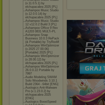
(v.11.0.5.1) by
elchupacabra 2025 [PL]
Ashampoo Music Studio
(v.12.0.0.14) by
elchupacabra 2025 [PL]
Ashampoo Music Studio
12 v12.0.2 Build 3 [PL]
Ashampoo Office 9 Rev
A1203 0831 MULTi-PL
Ashampoo Snap
Business 10.0.3 RePack
(& Portable) by TryRooM
Ashampoo WinOptimizer
(v.2025 27.00.06)
[Portable] 2025 [PL]
Ashampoo WinOptimizer
(v.28.00.12) by
elchupacabra 2025 [PL]
Ashampoo WinOptimizer
26.0.0.22 Portable by
7997
Audio Modeling SWAM
Solo Woodwinds 3.10.1
Build 2364 - 64bit [ENG]
Auslogics Anti-Malware
Pro (v.1.23.0.2) by
elchupacabra 2025
[ENG]
Auslogics BoostSpeed