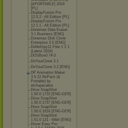
[&PORTABLE] 2024
[PL]
DisplayFusion Pro
12.0.2 - All Edition [PL]
DisplayFusion Pro
12.1.1 - All Edition [PL]
Donemax Data Eraser
3.1 Business [ENG]
Donemax Disk Clone
Enterprise 3.5 [ENG]
DoNotSpy11 Free 1 2 1
(Latest 2024)
DOSBox0.74-3
DoYourClone 3.1
DoYourClone 3.2 [ENG]
DP Animation Maker
3.5.22 RePack (&
Portable) by
elchupacabra
Drive SnapShot
1.50.0.1733 [ENG-GER]
Drive SnapShot
1.50.0.1737 [ENG-GER]
Drive SnapShot
1.50.0.1816 [ENG-GER]
Drive SnapShot
1.51.0.121 - 64bit [ENG]
Driver Easy Pro