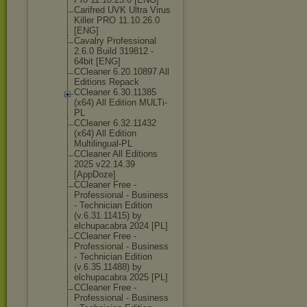
Carifred UVK Ultra Virus
Killer PRO 11.10.26.0
[ENG]
Cavalry Professional
2.6.0 Build 319812 -
64bit [ENG]
CCleaner 6.20.10897 All
Editions Repack
CCleaner 6.30.11385
(x64) All Edition MULTi-
PL
CCleaner 6.32.11432
(x64) All Edition
Multilingual-P
L
CCleaner All Editions
2025 v22.14.39
[AppDoze]
CCleaner Free -
Professional - Business
- Technician Edition
(v.6.31.11415) by
elchupacabra 2024 [PL]
CCleaner Free -
Professional - Business
- Technician Edition
(v.6.35.11488) by
elchupacabra 2025 [PL]
CCleaner Free -
Professional - Business