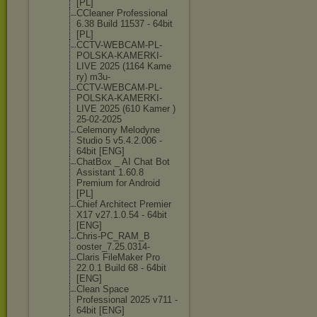
[PL]
CCleaner Professional
6.38 Build 11537 - 64bit
[PL]
CCTV-WEBCAM-PL
-
POLSKA-KAMERK
I-
LIVE 2025 (1164 Kame
ry) m3u-
CCTV-WEBCAM-PL
-
POLSKA-KAMERK
I-
LIVE 2025 (610 Kamer )
25-02-2025
Celemony Melodyne
Studio 5 v5.4.2.006 -
64bit [ENG]
ChatBox _ AI Chat Bot
Assistant 1.60.8
Premium for Android
[PL]
Chief Architect Premier
X17 v27.1.0.54 - 64bit
[ENG]
Chris-PC_RAM_B
ooster_7.25.03
14-
Claris FileMaker Pro
22.0.1 Build 68 - 64bit
[ENG]
Clean Space
Professional 2025 v711 -
64bit [ENG]