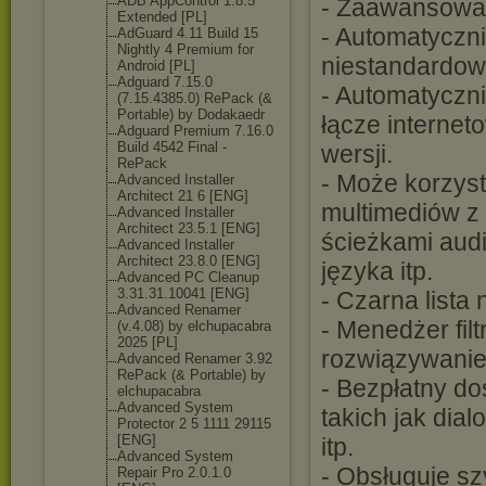
ADB AppControl 1.8.5
- Zaawansowany
Extended [PL]
- Automatyczni
AdGuard 4.11 Build 15
Nightly 4 Premium for
niestandardow
Android [PL]
Adguard 7.15.0
- Automatyczn
(7.15.4385.0) RePack (&
Portable) by Dodakaedr
łącze internet
Adguard Premium 7.16.0
Build 4542 Final -
wersji.
RePack
- Może korzys
Advanced Installer
Architect 21 6 [ENG]
multimediów z
Advanced Installer
Architect 23.5.1 [ENG]
ścieżkami aud
Advanced Installer
Architect 23.8.0 [ENG]
języka itp.
Advanced PC Cleanup
3.31.31.10041 [ENG]
- Czarna lista 
Advanced Renamer
- Menedżer fil
(v.4.08) by elchupacabra
2025 [PL]
rozwiązywanie k
Advanced Renamer 3.92
RePack (& Portable) by
- Bezpłatny do
elchupacabra
Advanced System
takich jak dia
Protector 2 5 1111 29115
[ENG]
itp.
Advanced System
- Obsługuje s
Repair Pro 2.0.1.0