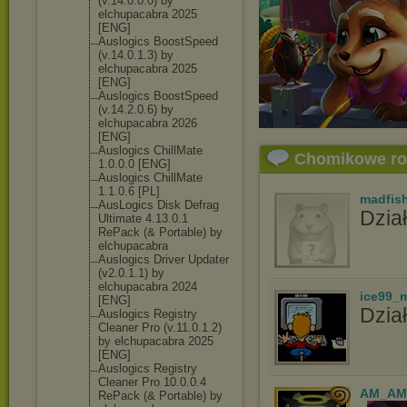
(v.14.0.0.0) by
elchupacabra 2025
[ENG]
Auslogics BoostSpeed
(v.14.0.1.3) by
elchupacabra 2025
[ENG]
Auslogics BoostSpeed
(v.14.2.0.6) by
elchupacabra 2026
[ENG]
Auslogics ChillMate
Chomikowe r
1.0.0.0 [ENG]
Auslogics ChillMate
1.1.0.6 [PL]
madfis
AusLogics Disk Defrag
Dział
Ultimate 4.13.0.1
RePack (& Portable) by
elchupacabra
Auslogics Driver Updater
(v2.0.1.1) by
elchupacabra 2024
ice99_
[ENG]
Dział
Auslogics Registry
Cleaner Pro (v.11.0.1.2)
by elchupacabra 2025
[ENG]
Auslogics Registry
Cleaner Pro 10.0.0.4
AM_AM
RePack (& Portable) by