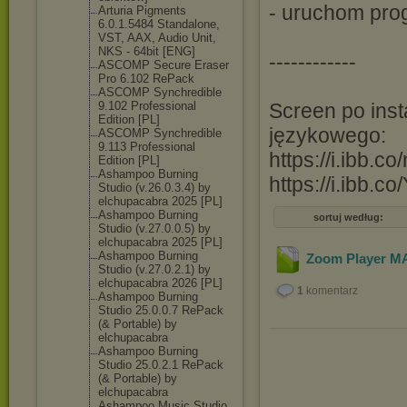
- uruchom pro
Arturia Pigments
6.0.1.5484 Standalone,
VST, AAX, Audio Unit,
NKS - 64bit [ENG]
------------
ASCOMP Secure Eraser
Pro 6.102 RePack
ASCOMP Synchredible
9.102 Professional
Screen po insta
Edition [PL]
językowego:
ASCOMP Synchredible
9.113 Professional
https://i.ibb.c
Edition [PL]
Ashampoo Burning
https://i.ibb.
Studio (v.26.0.3.4) by
elchupacabra 2025 [PL]
Ashampoo Burning
sortuj według:
Studio (v.27.0.0.5) by
elchupacabra 2025 [PL]
Ashampoo Burning
Zoom Player MA
Studio (v.27.0.2.1) by
elchupacabra 2026 [PL]
1
komentarz
Ashampoo Burning
Studio 25.0.0.7 RePack
(& Portable) by
elchupacabra
Ashampoo Burning
Studio 25.0.2.1 RePack
(& Portable) by
elchupacabra
Ashampoo Music Studio