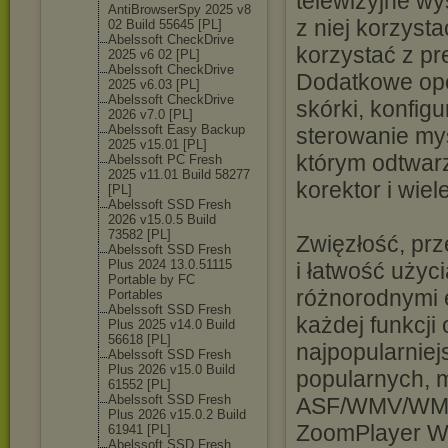
telewizyjne wy
AntiBrowserSpy 2025 v8
z niej korzyst
02 Build 55645 [PL]
Abelssoft CheckDrive
korzystać z pr
2025 v6 02 [PL]
Abelssoft CheckDrive
Dodatkowe opcj
2025 v6.03 [PL]
Abelssoft CheckDrive
skórki, konfi
2026 v7.0 [PL]
Abelssoft Easy Backup
sterowanie my
2025 v15.01 [PL]
którym odtwarz
Abelssoft PC Fresh
2025 v11.01 Build 58277
korektor i wiel
[PL]
Abelssoft SSD Fresh
2026 v15.0.5 Build
73582 [PL]
Zwięzłość, prz
Abelssoft SSD Fresh
Plus 2024 13.0.51115
i łatwość użyc
Portable by FC
różnorodnymi 
Portables
Abelssoft SSD Fresh
każdej funkcji
Plus 2025 v14.0 Build
56618 [PL]
najpopularniejs
Abelssoft SSD Fresh
Plus 2026 v15.0 Build
popularnych, 
61552 [PL]
Abelssoft SSD Fresh
ASF/WMV/WMA 
Plus 2026 v15.0.2 Build
ZoomPlayer 
61941 [PL]
Abelssoft SSD Fresh