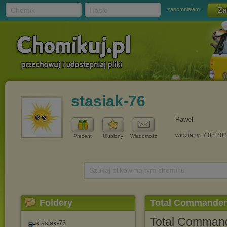
Chomik
Hasło
zapomniałem
stasiak-76
Paweł
widziany: 7.08.20
Prezent
Ulubiony
Wiadomość
Szukaj plików na tym chomiku
Foldery
Total Commander 1
Total Commande
stasiak-76