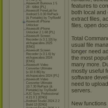
Aiseesoft Burnova 1 5
features to com
28 - 64bit [PL]
Aiseesoft FoneLab for
both local and
Android 5.0.30 RePack
extract files, 
(& Portable) by TryRooM
Aiseesoft iPhone
files, open do
Unlocker
Aiseesoft iPhone
Unlocker 2.1.68 [PL]
Aiseesoft Screen
Total Commande
Recorder (v.3.1.10) by
elchupacabra 2025
usual file man
[ENG]
longer need ad
Aiseesoft Screen
Recorder (v.3.1.6) by
the most popular
elchupacabra 2024
[ENG]
many more. Due
Aiseesoft Video
Converter Ultimate
mostly useful 
(v.10.8.86) by
elchupacabra 2024 [PL]
software devel
Aiseesoft Video
need to upload
Converter Ultimate
10.7.30 RePack (&
servers.
Portable) by TryRooM
AJC Sync Professional
4.21.0.1 [ENG]
Android Studio 2024.2.2
New functions 
Build 13 [ENG]