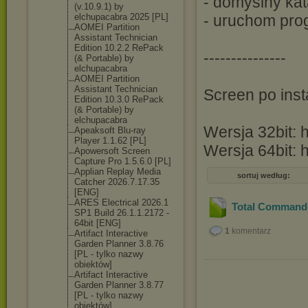
- domyślny kat
(v.10.9.1) by
elchupacabra 2025 [PL]
- uruchom pro
AOMEI Partition
Assistant Technician
Edition 10.2.2 RePack
---------------
(& Portable) by
elchupacabra
AOMEI Partition
Assistant Technician
Screen po insta
Edition 10.3.0 RePack
(& Portable) by
elchupacabra
Wersja 32bit: h
Apeaksoft Blu-ray
Player 1.1.62 [PL]
Wersja 64bit: 
Apowersoft Screen
Capture Pro 1.5.6.0 [PL]
Applian Replay Media
sortuj według:
Catcher 2026.7.17.35
[ENG]
ARES Electrical 2026.1
Total Commander
SP1 Build 26.1.1.2172 -
64bit [ENG]
1
komentarz
Artifact Interactive
Garden Planner 3.8.76
[PL - tylko nazwy
obiektów]
Artifact Interactive
Garden Planner 3.8.77
[PL - tylko nazwy
obiektów]