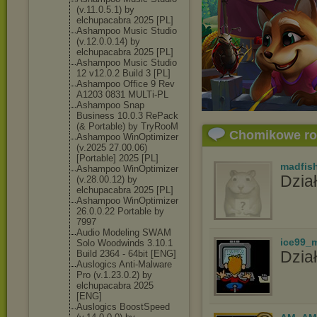
(v.11.0.5.1) by
elchupacabra 2025 [PL]
Ashampoo Music Studio
(v.12.0.0.14) by
elchupacabra 2025 [PL]
Ashampoo Music Studio
12 v12.0.2 Build 3 [PL]
Ashampoo Office 9 Rev
A1203 0831 MULTi-PL
Ashampoo Snap
Business 10.0.3 RePack
(& Portable) by TryRooM
Chomikowe r
Ashampoo WinOptimizer
(v.2025 27.00.06)
[Portable] 2025 [PL]
madfis
Ashampoo WinOptimizer
Dział
(v.28.00.12) by
elchupacabra 2025 [PL]
Ashampoo WinOptimizer
26.0.0.22 Portable by
7997
Audio Modeling SWAM
ice99_
Solo Woodwinds 3.10.1
Dział
Build 2364 - 64bit [ENG]
Auslogics Anti-Malware
Pro (v.1.23.0.2) by
elchupacabra 2025
[ENG]
Auslogics BoostSpeed