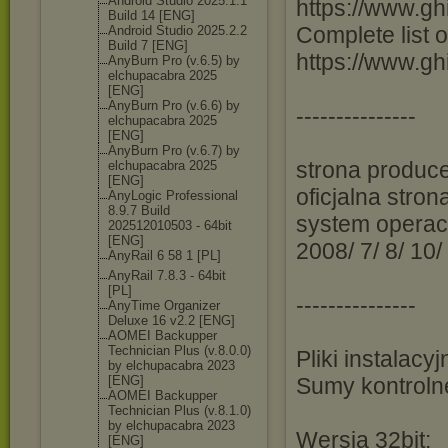
Android Studio 2025.1.1
https://www.gh
Build 14 [ENG]
Complete list 
Android Studio 2025.2.2
Build 7 [ENG]
https://www.gh
AnyBurn Pro (v.6.5) by
elchupacabra 2025
[ENG]
AnyBurn Pro (v.6.6) by
---------------
elchupacabra 2025
[ENG]
AnyBurn Pro (v.6.7) by
strona produce
elchupacabra 2025
[ENG]
oficjalna strona
AnyLogic Professional
8.9.7 Build
system operacy
202512010503 - 64bit
[ENG]
2008/ 7/ 8/ 10/
AnyRail 6 58 1 [PL]
AnyRail 7.8.3 - 64bit
[PL]
---------------
AnyTime Organizer
Deluxe 16 v2.2 [ENG]
AOMEI Backupper
Technician Plus (v.8.0.0)
Pliki instalac
by elchupacabra 2023
[ENG]
Sumy kontroln
AOMEI Backupper
Technician Plus (v.8.1.0)
by elchupacabra 2023
Wersja 32bit:
[ENG]