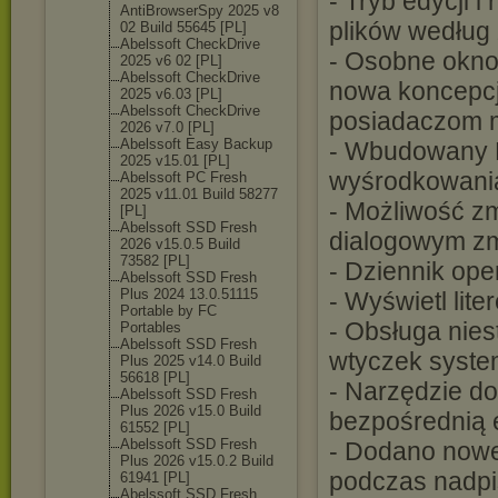
- Tryb edycji 
AntiBrowserSpy 2025 v8
plików według
02 Build 55645 [PL]
Abelssoft CheckDrive
- Osobne okno
2025 v6 02 [PL]
Abelssoft CheckDrive
nowa koncepcj
2025 v6.03 [PL]
Abelssoft CheckDrive
posiadaczom 
2026 v7.0 [PL]
Abelssoft Easy Backup
- Wbudowany L
2025 v15.01 [PL]
wyśrodkowania
Abelssoft PC Fresh
2025 v11.01 Build 58277
- Możliwość zm
[PL]
Abelssoft SSD Fresh
dialogowym zm
2026 v15.0.5 Build
73582 [PL]
- Dziennik oper
Abelssoft SSD Fresh
Plus 2024 13.0.51115
- Wyświetl lit
Portable by FC
- Obsługa nies
Portables
Abelssoft SSD Fresh
wtyczek syst
Plus 2025 v14.0 Build
56618 [PL]
- Narzędzie d
Abelssoft SSD Fresh
Plus 2026 v15.0 Build
bezpośrednią 
61552 [PL]
Abelssoft SSD Fresh
- Dodano nowe
Plus 2026 v15.0.2 Build
podczas nadpi
61941 [PL]
Abelssoft SSD Fresh