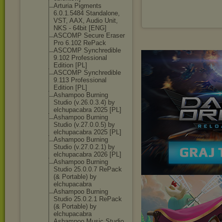
Arturia Pigments
6.0.1.5484 Standalone,
VST, AAX, Audio Unit,
NKS - 64bit [ENG]
ASCOMP Secure Eraser
Pro 6.102 RePack
ASCOMP Synchredible
9.102 Professional
Edition [PL]
ASCOMP Synchredible
9.113 Professional
Edition [PL]
Ashampoo Burning
Studio (v.26.0.3.4) by
elchupacabra 2025 [PL]
Ashampoo Burning
Studio (v.27.0.0.5) by
elchupacabra 2025 [PL]
Ashampoo Burning
Studio (v.27.0.2.1) by
elchupacabra 2026 [PL]
Ashampoo Burning
Studio 25.0.0.7 RePack
(& Portable) by
elchupacabra
Ashampoo Burning
Studio 25.0.2.1 RePack
(& Portable) by
elchupacabra
Ashampoo Music Studio