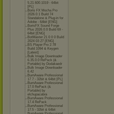
5.21.600.1019 - 64bit
[PL]
Boris FX Mocha Pro
2026.0.1 Build 74
Standalone & Plug-in for
Adobe - 64bit [ENG]
BorisFX Sound Forge
Plus 2026.0.0 Build 69 -
64bit [ENG]
BotMaster 21 0 0 0 Build
2024 03 27 [ENG]
BS Player Pro 2.78
Build 1094 & Keygen
[Latest]
Bulk Image Downloader
6.35.0.0 RePack (&
Portable) by Dodakaedr
Bulk Image Downloader
6.42
BurnAware Professional
17 7 - 32bit & 64bit [PL]
BurnAware Professional
17.0 RePack (&
Portable) by
elchupacabra
BurnAware Professional
17.4 RePack
BurnAware Professional
17.5 - 32bit & 64bit
BurnAware Professional