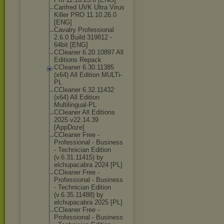
Carifred UVK Ultra Virus
Killer PRO 11.10.26.0
[ENG]
Cavalry Professional
2.6.0 Build 319812 -
64bit [ENG]
CCleaner 6.20.10897 All
Editions Repack
CCleaner 6.30.11385
(x64) All Edition MULTi-
PL
CCleaner 6.32.11432
(x64) All Edition
Multilingual-P
L
CCleaner All Editions
2025 v22.14.39
[AppDoze]
CCleaner Free -
Professional - Business
- Technician Edition
(v.6.31.11415) by
elchupacabra 2024 [PL]
CCleaner Free -
Professional - Business
- Technician Edition
(v.6.35.11488) by
elchupacabra 2025 [PL]
CCleaner Free -
Professional - Business