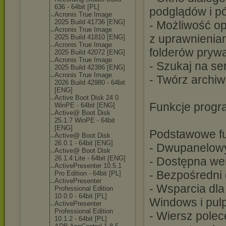
636 - 64bit [PL]
podglądów i p
Acronis True Image
2025 Build 41736 [ENG]
- Możliwość op
Acronis True Image
z uprawnieniam
2025 Build 41810 [ENG]
Acronis True Image
folderów prywa
2025 Build 42072 [ENG]
Acronis True Image
- Szukaj na s
2025 Build 42386 [ENG]
Acronis True Image
- Twórz archiw
2026 Build 42980 - 64bit
[ENG]
Active Boot Disk 24 0
Funkcje progr
WinPE - 64bit [ENG]
Active@ Boot Disk
25.1.7 WinPE - 64bit
[ENG]
Podstawowe f
Active@ Boot Disk
26.0.1 - 64bit [ENG]
- Dwupanelowy 
Active@ Boot Disk
26.1.4 Lite - 64bit [ENG]
- Dostępna wer
ActivePresente
r 10.5.1
- Bezpośredni
Pro Edition - 64bit [PL]
ActivePresente
r
- Wsparcia dla
Professional Edition
10.0.0 - 64bit [PL]
Windows i pul
ActivePresente
r
Professional Edition
- Wiersz pole
10.1.2 - 64bit [PL]