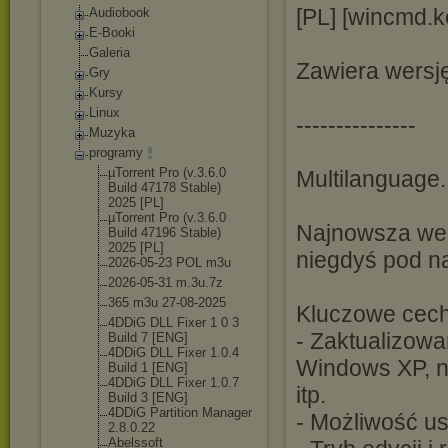
[PL] [wincmd.ke
Audiobook
E-Booki
Galeria
Zawiera wersję
Gry
Kursy
Linux
---------------
Muzyka
programy
µTorrent Pro (v.3.6.0
Multilanguage.
Build 47178 Stable)
2025 [PL]
µTorrent Pro (v.3.6.0
Najnowsza wer
Build 47196 Stable)
2025 [PL]
niegdyś pod 
2026-05-23 POL m3u
2026-05-31 m.3u.7z
365 m3u 27-08-2025
Kluczowe cech
4DDiG DLL Fixer 1 0 3
- Zaktualizowa
Build 7 [ENG]
4DDiG DLL Fixer 1.0.4
Windows XP, n
Build 1 [ENG]
4DDiG DLL Fixer 1.0.7
itp.
Build 3 [ENG]
4DDiG Partition Manager
- Możliwość us
2.8.0.22
Abelssoft