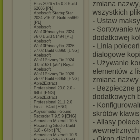
zmiana nazwy,
Plus 2026 v15.0.3 Build
62686 [PL]
wszystkich pli
Abelssoft StartupStar
2024 v16 01 Build 55669
- Ustaw maksy
[PL]
Abelssoft
- Sortowanie w
Win10PrivacyFi
x 2024
dodatkowej k
v6 0 Build 51494 [PL]
Abelssoft
- Linia polece
Win10PrivacyFi
x 2026
v7.02 Build 63960 [ENG]
dialogowe kopi
Abelssoft
Win11PrivacyFi
x 2024
- Używanie ko
3.0.51621 (x64) Reyail
Abelssoft
elementów z li
Win11PrivacyFi
x 2026
zmiana nazwy i
v5.02 Build 63958 [ENG]
Able2Extract
- Bezpieczne 
Professional 20.0.2.0 -
64bit [ENG]
dodatkowych b
Able2Extract
Professional 21.1.2.0
- Konfigurowa
Final - 64bit [ENG]
Abyssmedia i-Sound
skrótów klawi
Recorder 7.9.5.9 [ENG]
- Aliasy polec
Acoustica Mixcraft 10 5
Recording Studio Build
wewnętrznych 
618 - 64bit [PL]
Acoustica Mixcraft 10.6
- Okno dialog
Recording Studio Build