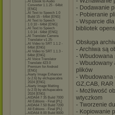
- Wznawianie 
AI Ebook to Audio
Converter 1.1.25 - 64bit
- Dodawanie pl
[ENG]
AI Text to Speech 1.0
- Pobieranie p
Build 15 - 64bit [ENG]
- Wsparcie dl
AI Text to Speech
1.0.10 - 64bit [ENG]
bibliotek opens
AI Text to Speech
1.0.14 - 64bit [ENG]
AI Translate Camera
Translator v1.25-
Obsługa arch
AI Video to SRT 1.1.2 -
64bit [ENG]
- Archiwa są o
AI Video to SRT 1.1.3 -
- Wbudowana pe
64bit [ENG]
AI Voice Translator
- Wbudowany a
Translate 423.0
Premium for Android
plików
[ENG]
Aiarty Image Enhancer
- Wbudowana o
(v.2.6) by elchupacabra
2024 [ENG]
GZ,CAB, RAR 
Aiarty Image Matting
- Możliwość ob
(v.2.0) by elchupacabra
2024 [ENG]
wtyczkom
AIDA64 7 35 Build 7000
All Editions - Final [PL]
- Tworzenie d
AIDA64 7.50 Build 7200
All Editions - Final [PL]
- Kopiowanie 
AIDA64 8.00 Build 8000