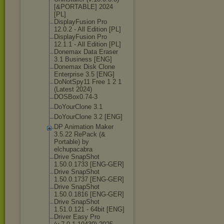
[&PORTABLE] 2024
[PL]
DisplayFusion Pro
12.0.2 - All Edition [PL]
DisplayFusion Pro
12.1.1 - All Edition [PL]
Donemax Data Eraser
3.1 Business [ENG]
Donemax Disk Clone
Enterprise 3.5 [ENG]
DoNotSpy11 Free 1 2 1
(Latest 2024)
DOSBox0.74-3
DoYourClone 3.1
DoYourClone 3.2 [ENG]
DP Animation Maker
3.5.22 RePack (&
Portable) by
elchupacabra
Drive SnapShot
1.50.0.1733 [ENG-GER]
Drive SnapShot
1.50.0.1737 [ENG-GER]
Drive SnapShot
1.50.0.1816 [ENG-GER]
Drive SnapShot
1.51.0.121 - 64bit [ENG]
Driver Easy Pro