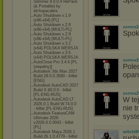
Spok
Slimmer 4.0.0.4 RePack
(& Portable) by
elchupacabra
Auto Shutdown v.1.9
(x86-x64) [PL]
Auto Shutdown v.2.8
zorros
(x86-x64) [MULTi-PL]
Spok
Auto Shutdown v.2.9
(x86-x64) [MULTi-PL]
Auto Shutdown v.3.2
(x64) POLSKA WERSJA
Auto Shutdown v.3.5
(x64) POLSKA WERSJA
zorros
AutoClose Pro 3.4.6 [PL
Pole
(niepełny)]
Autodesk 3ds Max 2027
opan
Build 29.0.0.3590 - 64bit
[ENG]
Autodesk AutoCAD 2027
Build X.60.0.0 - 64bit
zorros
[PL-ENG-RUS]
W tej
Autodesk AutoCAD LT
2026.0.1 Build W.74.0.0
nie t
- 64bit [PL-ENG-RUS]
Autodesk FeatureCAM
syst
Ultimate 2026
v2026.0.0.0043 - 64bit
[PL]
witold8
Autodesk Maya 2026.1
Build 26.1.0.4779 - 64bit
ruch