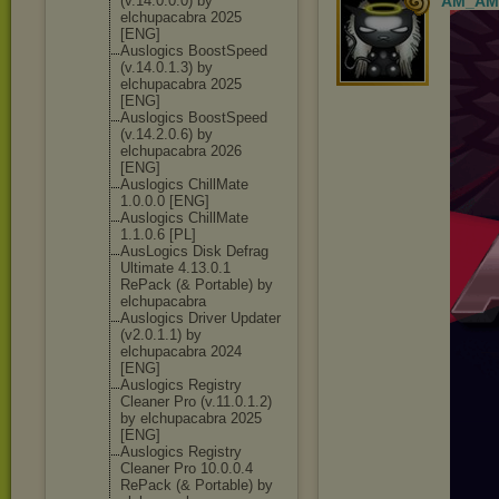
(v.14.0.0.0) by
AM_AM
elchupacabra 2025
[ENG]
Auslogics BoostSpeed
(v.14.0.1.3) by
elchupacabra 2025
[ENG]
Auslogics BoostSpeed
(v.14.2.0.6) by
elchupacabra 2026
[ENG]
Auslogics ChillMate
1.0.0.0 [ENG]
Auslogics ChillMate
1.1.0.6 [PL]
AusLogics Disk Defrag
Ultimate 4.13.0.1
RePack (& Portable) by
elchupacabra
Auslogics Driver Updater
(v2.0.1.1) by
elchupacabra 2024
[ENG]
Auslogics Registry
Cleaner Pro (v.11.0.1.2)
by elchupacabra 2025
[ENG]
Auslogics Registry
Cleaner Pro 10.0.0.4
RePack (& Portable) by