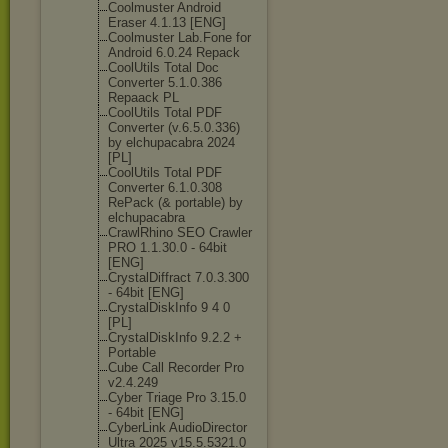
Coolmuster Android
Eraser 4.1.13 [ENG]
Coolmuster Lab.Fone for
Android 6.0.24 Repack
CoolUtils Total Doc
Converter 5.1.0.386
Repaack PL
CoolUtils Total PDF
Converter (v.6.5.0.336)
by elchupacabra 2024
[PL]
CoolUtils Total PDF
Converter 6.1.0.308
RePack (& portable) by
elchupacabra
CrawlRhino SEO Crawler
PRO 1.1.30.0 - 64bit
[ENG]
CrystalDiffrac
t 7.0.3.300
- 64bit [ENG]
CrystalDiskInf
o 9 4 0
[PL]
CrystalDiskInf
o 9.2.2 +
Portable
Cube Call Recorder Pro
v2.4.249
Cyber Triage Pro 3.15.0
- 64bit [ENG]
CyberLink AudioDirector
Ultra 2025 v15.5.5321.0