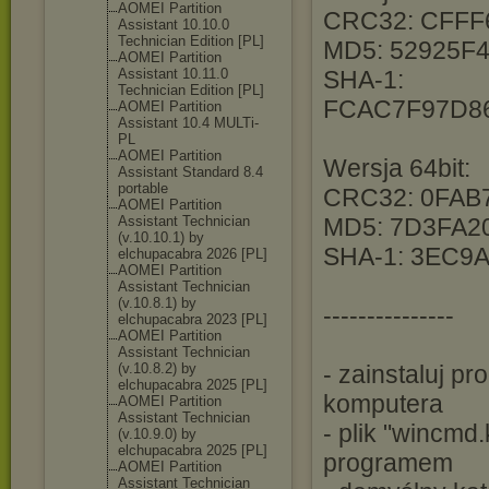
AOMEI Partition
CRC32: CFFF
Assistant 10.10.0
Technician Edition [PL]
MD5: 52925F
AOMEI Partition
Assistant 10.11.0
SHA-1:
Technician Edition [PL]
FCAC7F97D8
AOMEI Partition
Assistant 10.4 MULTi-
PL
AOMEI Partition
Wersja 64bit:
Assistant Standard 8.4
portable
CRC32: 0FAB
AOMEI Partition
Assistant Technician
MD5: 7D3FA2
(v.10.10.1) by
SHA-1: 3EC9
elchupacabra 2026 [PL]
AOMEI Partition
Assistant Technician
(v.10.8.1) by
---------------
elchupacabra 2023 [PL]
AOMEI Partition
Assistant Technician
(v.10.8.2) by
- zainstaluj pr
elchupacabra 2025 [PL]
komputera
AOMEI Partition
Assistant Technician
- plik "wincmd
(v.10.9.0) by
elchupacabra 2025 [PL]
programem
AOMEI Partition
Assistant Technician