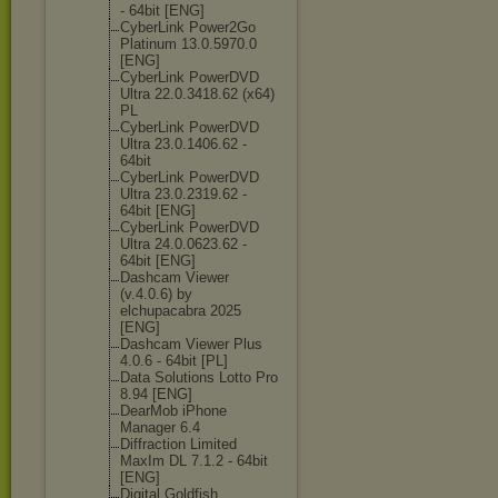
- 64bit [ENG]
CyberLink Power2Go
Platinum 13.0.5970.0
[ENG]
CyberLink PowerDVD
Ultra 22.0.3418.62 (x64)
PL
CyberLink PowerDVD
Ultra 23.0.1406.62 -
64bit
CyberLink PowerDVD
Ultra 23.0.2319.62 -
64bit [ENG]
CyberLink PowerDVD
Ultra 24.0.0623.62 -
64bit [ENG]
Dashcam Viewer
(v.4.0.6) by
elchupacabra 2025
[ENG]
Dashcam Viewer Plus
4.0.6 - 64bit [PL]
Data Solutions Lotto Pro
8.94 [ENG]
DearMob iPhone
Manager 6.4
Diffraction Limited
MaxIm DL 7.1.2 - 64bit
[ENG]
Digital Goldfish