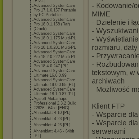
[ENG]
- Kodowanie/o
Advanced SystemCare
Pro 17.1.0.157 Portable
MIME
by FC Portables
Advanced SystemCare
- Dzielenie i 
Pro 18.0.1.158 (Rar)
(Crack)
- Wyszukiwani
Advanced SystemCare
- Wyświetlani
Pro 18.0.1.175 Multi-PL
Advanced SystemCare
rozmiaru, daty
Pro 18.1.0.201 Multi-PL
Advanced SystemCare
- Przywracanie
Pro 18.2.0.222 Multi-PL-
Advanced SystemCare
- Rozbudowana
Pro 18.4.0.247 [PL]
Advanced SystemCare
tekstowym, w 
Ultimate 16.6.0.99
archiwach
Advanced SystemCare
Ultimate 18.0.0.85 [PL]
- Możliwość m
Advanced SystemCare
Ultimate 18.1.0.87 [PL]
Agisoft Metashape
Professional 2.3.2 Build
Klient FTP
22626 - 64bit [ENG]
Ahnenblatt 4 10 [PL]
- Wsparcie dl
Ahnenblatt 4.23 [PL]
- Wsparcie dla
Ahnenblatt 4.26 [PL]
serwerami
Ahnenblatt 4.46 - 64bit
[PL]