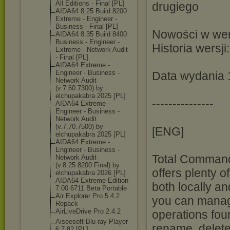
All Editions - Final [PL]
drugiego
AIDA64 8.25 Build 8200
Extreme - Engineer -
Business - Final [PL]
Nowości w wers
AIDA64 8.35 Build 8400
Business - Engineer -
Historia wersji
Extreme - Network Audit
- Final [PL]
AIDA64 Extreme -
Engineer - Business -
Data wydania 
Network Audit
(v.7.60.7300) by
elchupakabra 2025 [PL]
---------------
AIDA64 Extreme -
Engineer - Business -
Network Audit
(v.7.70.7500) by
[ENG]
elchupakabra 2025 [PL]
AIDA64 Extreme -
Engineer - Business -
Total Commande
Network Audit
(v.8.25.8200 Final) by
offers plenty o
elchupakabra 2026 [PL]
AIDA64 Extreme Edition
both locally an
7.00.6711 Beta Portable
Air Explorer Pro 5.4.2
you can manage
Repack
AirLiveDrive Pro 2.4.2
operations fou
Aiseesoft Blu-ray Player
rename, delet
6.7.82 [PL]