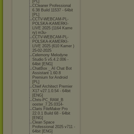
[PL]
CCleaner Professional
6.38 Build 11537 - 64bit
[PL]
CCTV-WEBCAM-PL
-
POLSKA-KAMERK
I-
LIVE 2025 (1164 Kame
ry) m3u-
CCTV-WEBCAM-PL
-
POLSKA-KAMERK
I-
LIVE 2025 (610 Kamer )
25-02-2025
Celemony Melodyne
Studio 5 v5.4.2.006 -
64bit [ENG]
ChatBox _ AI Chat Bot
Assistant 1.60.8
Premium for Android
[PL]
Chief Architect Premier
X17 v27.1.0.54 - 64bit
[ENG]
Chris-PC_RAM_B
ooster_7.25.03
14-
Claris FileMaker Pro
22.0.1 Build 68 - 64bit
[ENG]
Clean Space
Professional 2025 v711 -
64bit [ENG]