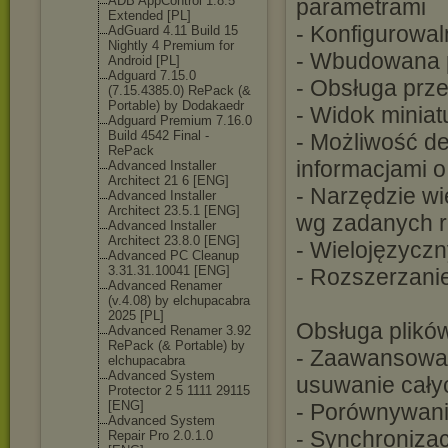
ADB AppControl 1.8.5
parametrami
Extended [PL]
- Konfigurowa
AdGuard 4.11 Build 15
Nightly 4 Premium for
- Wbudowana p
Android [PL]
Adguard 7.15.0
- Obsługa prze
(7.15.4385.0) RePack (&
Portable) by Dodakaedr
- Widok miniatu
Adguard Premium 7.16.0
Build 4542 Final -
- Możliwość d
RePack
informacjami o
Advanced Installer
Architect 21 6 [ENG]
- Narzędzie wi
Advanced Installer
Architect 23.5.1 [ENG]
wg zadanych r
Advanced Installer
Architect 23.8.0 [ENG]
- Wielojęzyczny
Advanced PC Cleanup
3.31.31.10041 [ENG]
- Rozszerzanie
Advanced Renamer
(v.4.08) by elchupacabra
2025 [PL]
Obsługa plikó
Advanced Renamer 3.92
RePack (& Portable) by
- Zaawansowan
elchupacabra
Advanced System
usuwanie cały
Protector 2 5 1111 29115
[ENG]
- Porównywani
Advanced System
- Synchronizac
Repair Pro 2.0.1.0