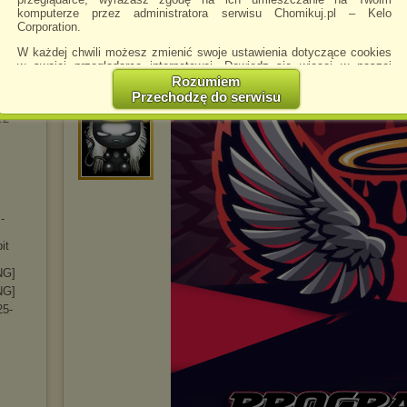
komputerze przez administratora serwisu Chomikuj.pl – Kelo
ice99_men
napisano 5.05.2026 08:26
247
Corporation.
Działa super zgodnie z instrukcją.
6.0.99
W każdej chwili możesz zmienić swoje ustawienia dotyczące cookies
0.0.85
w swojej przeglądarce internetowej. Dowiedz się więcej w naszej
Polityce Prywatności -
http://chomikuj.pl/PolitykaPrywatnosci.aspx
.
Rozumiem
1.0.87
Przechodzę do serwisu
Jednocześnie informujemy że zmiana ustawień przeglądarki może
AM_AM
napisano 8.06.2026 22:12
.2
spowodować ograniczenie korzystania ze strony Chomikuj.pl.
W przypadku braku twojej zgody na akceptację cookies niestety
prosimy o opuszczenie serwisu chomikuj.pl.
Wykorzystanie plików cookies
przez
Zaufanych Partnerów
(dostosowanie reklam do Twoich potrzeb, analiza skuteczności działań
marketingowych).
-
Wyrażenie sprzeciwu spowoduje, że wyświetlana Ci reklama nie
it
będzie dopasowana do Twoich preferencji, a będzie to reklama
wyświetlona przypadkowo.
NG]
Istnieje możliwość zmiany ustawień przeglądarki internetowej w
NG]
sposób uniemożliwiający przechowywanie plików cookies na
25-
urządzeniu końcowym. Można również usunąć pliki cookies,
dokonując odpowiednich zmian w ustawieniach przeglądarki
internetowej.
Pełną informację na ten temat znajdziesz pod adresem
http://chomikuj.pl/PolitykaPrywatnosci.aspx
.