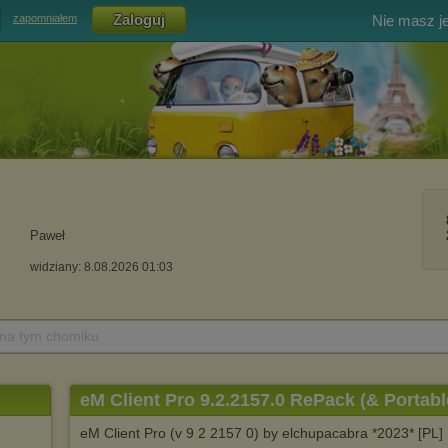
Nie masz j
zapomniałem
Paweł
widziany: 8.08.2026 01:03
 na tym chomiku
eM Client Pro 9.2.2157.0 RePack (& Portab
eM Client Pro (v 9 2 2157 0) by elchupacabra *2023* [PL] 