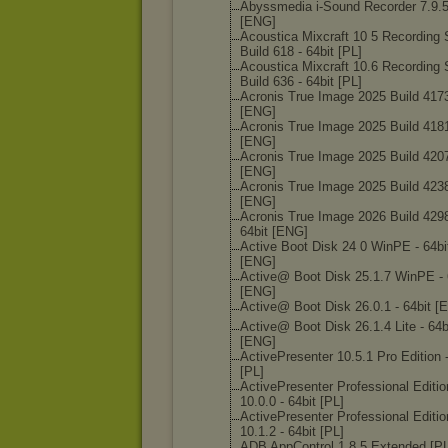
Abyssmedia i-Sound Recorder 7.9.5
[ENG]
Acoustica Mixcraft 10 5 Recording 
Build 618 - 64bit [PL]
Acoustica Mixcraft 10.6 Recording 
Build 636 - 64bit [PL]
Acronis True Image 2025 Build 417
[ENG]
Acronis True Image 2025 Build 418
[ENG]
Acronis True Image 2025 Build 420
[ENG]
Acronis True Image 2025 Build 423
[ENG]
Acronis True Image 2026 Build 4298
64bit [ENG]
Active Boot Disk 24 0 WinPE - 64bi
[ENG]
Active@ Boot Disk 25.1.7 WinPE - 
[ENG]
Active@ Boot Disk 26.0.1 - 64bit [
Active@ Boot Disk 26.1.4 Lite - 64b
[ENG]
ActivePresente
r 10.5.1 Pro Edition 
[PL]
ActivePresente
r Professional Editio
10.0.0 - 64bit [PL]
ActivePresente
r Professional Editio
10.1.2 - 64bit [PL]
ADB AppControl 1.8.5 Extended [PL