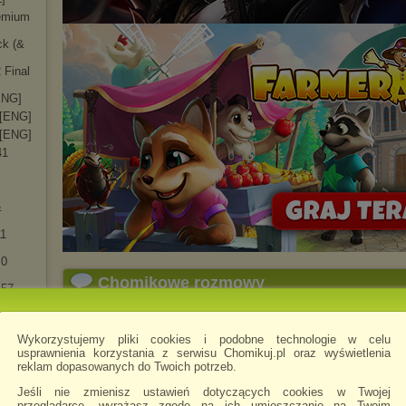
remium
ck (&
 Final
[ENG]
 [ENG]
 [ENG]
41
&
11
.0
Chomikowe rozmowy
157
158
madfish
napisano 1.05.2026 23:37
Działa.
Wykorzystujemy pliki cookies i podobne technologie w celu
175
usprawnienia korzystania z serwisu Chomikuj.pl oraz wyświetlenia
reklam dopasowanych do Twoich potrzeb.
201
Jeśli nie zmienisz ustawień dotyczących cookies w Twojej
222
przeglądarce, wyrażasz zgodę na ich umieszczanie na Twoim