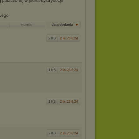
j polaczonej w jedna dystrybucje
owego
rozmiar
data dodania
2 KB
2 lis 23 6:24
1 KB
2 lis 23 6:24
1 KB
2 lis 23 6:24
2 KB
2 lis 23 6:24