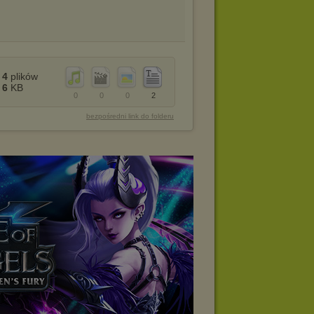
4
plików
6
KB
0
0
0
2
bezpośredni link do folderu