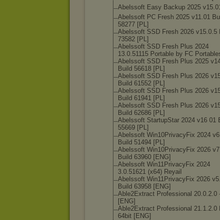
Abelssoft Easy Backup 2025 v15.0
Abelssoft PC Fresh 2025 v11.01 Bu
58277 [PL]
Abelssoft SSD Fresh 2026 v15.0.5 
73582 [PL]
Abelssoft SSD Fresh Plus 2024
13.0.51115 Portable by FC Portable
Abelssoft SSD Fresh Plus 2025 v1
Build 56618 [PL]
Abelssoft SSD Fresh Plus 2026 v1
Build 61552 [PL]
Abelssoft SSD Fresh Plus 2026 v15
Build 61941 [PL]
Abelssoft SSD Fresh Plus 2026 v15
Build 62686 [PL]
Abelssoft StartupStar 2024 v16 01 
55669 [PL]
Abelssoft Win10PrivacyFi
x 2024 v6
Build 51494 [PL]
Abelssoft Win10PrivacyFi
x 2026 v7
Build 63960 [ENG]
Abelssoft Win11PrivacyFi
x 2024
3.0.51621 (x64) Reyail
Abelssoft Win11PrivacyFi
x 2026 v5
Build 63958 [ENG]
Able2Extract Professional 20.0.2.0 -
[ENG]
Able2Extract Professional 21.1.2.0 F
64bit [ENG]