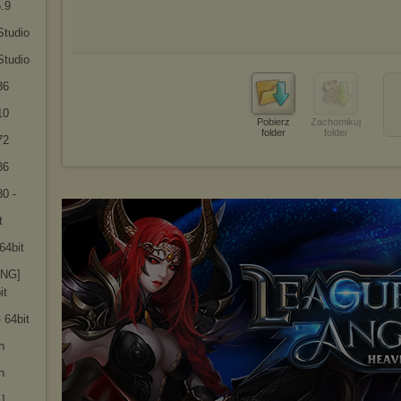
.9
Studio
Studio
36
10
Pobierz
Zachomikuj
folder
folder
72
86
0 -
t
64bit
ENG]
it
- 64bit
n
n
]