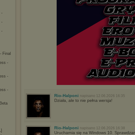
 -
 -
 -
- Final
ess -
ess -
ess -
y
Rio-Halponi
napisano 12.06.2026 16:35
Działa, ale to nie pełna wersja!
Beta
]
Rio-Halponi
napisano 12.06.2026 16:38
L]
Uruchamia się na Windows 10. Sprawdzane