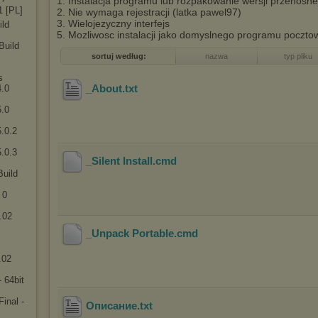
1. Instalacja programu lub rozpakowanie wersji przenosne
1 [PL]
2. Nie wymaga rejestracji (latka pawel97)
3. Wielojezyczny interfejs
ild
5. Mozliwosc instalacji jako domyslnego programu poczt
Build
sortuj według:
nazwa
typ pliku
s
_About
.txt
4.0
5.0
.0.2
.0.3
_Silent Install
.cmd
Build
 0
.02
_Unpack Portable
.cmd
.02
 64bit
inal -
Описание
.txt