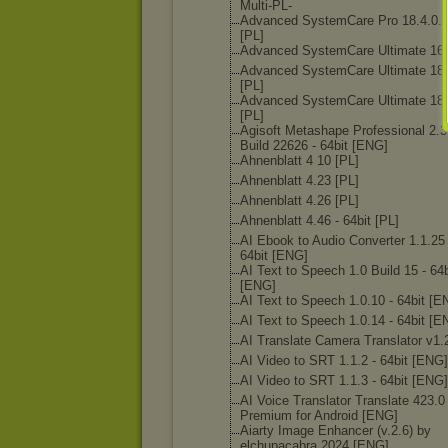
Multi-PL-
Advanced SystemCare Pro 18.4.0.
[PL]
Advanced SystemCare Ultimate 16.
Advanced SystemCare Ultimate 18.
[PL]
Advanced SystemCare Ultimate 18.
[PL]
Agisoft Metashape Professional 2.3
Build 22626 - 64bit [ENG]
Ahnenblatt 4 10 [PL]
Ahnenblatt 4.23 [PL]
Ahnenblatt 4.26 [PL]
Ahnenblatt 4.46 - 64bit [PL]
AI Ebook to Audio Converter 1.1.25 
64bit [ENG]
AI Text to Speech 1.0 Build 15 - 64b
[ENG]
AI Text to Speech 1.0.10 - 64bit [E
AI Text to Speech 1.0.14 - 64bit [E
AI Translate Camera Translator v1.
AI Video to SRT 1.1.2 - 64bit [ENG]
AI Video to SRT 1.1.3 - 64bit [ENG]
AI Voice Translator Translate 423.0
Premium for Android [ENG]
Aiarty Image Enhancer (v.2.6) by
elchupacabra 2024 [ENG]