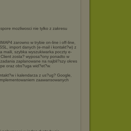
 spore mozliwosci nie tylko z zakresu
 IMAP4 zarowno w trybie on-line i off-line,
L, import danych (e-mail i kontakt?w) z
la maili, szybka wyszukiwarka poczty e-
M Client zosta? wyposa?ony ponadto w
i zadania zaplanowane na najbli?szy okres
kype oraz obs?uga wid?et?w.
ontakt?w i kalendarza z us?ug? Google,
i zaimplementowaniem zaawansowanych