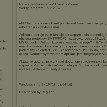
Nazwa producenta: eM Client Software
Wersja programu: 9.2.2157.0
eM Client to ciekawy klient poczty elektronicznej oferujacy
odbierania i wysylania maili.
Aplikacja oferuje takie funkcje jak wsparcie dla technologii
obsluga protokluw SMTP/POP3 i szyfrowanych po??cze? SS
able)
MS Outlook i Outlook Express, ustawianie regu? i filtr?w d
mail, kontaktow i kalendarzy czy sprawdzanie pisowni. e
able)
podr?czny kalendarz, ksi??k? adresow? i list? To-do, czyl
czasu. Dodatkowym walorem aplikacji jest integracja z S
Aktualnie autorzy pracuj? nad dodaniem synchronizacji k
wsparcia Microsoft ActiveSync, integracj? z Facebook 
ustawie? Anti-spam i anty-spyware.
G]
G]
G]
Windows 7 / 8.1 / 10 /11 (32/64-bit)
02
Description by Regis77
PL]
PL]
L]