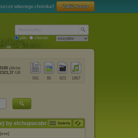
eszcze własnego chomika?
Załóż konto
Nazwa pliku
pliki
chomiki
8180
plików
2323,37
GB
591
85
823
1867
le) by elchupacabra
Galeria
[exe]