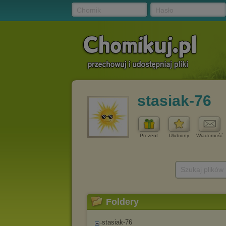
Chomik
Hasło
stasiak-76
Prezent
Ulubiony
Wiadomość
Szukaj plików
Foldery
stasiak-76