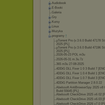
Audiobook
E-Booki
Galeria
Gry
Kursy
Linux
Muzyka
programy
µTorrent Pro (v.3.6.0 Build 47178 St
2025 [PL]
µTorrent Pro (v.3.6.0 Build 47196 St
2025 [PL]
2026-05-23 POL m3u
2026-05-31 m.3u.7z
365 m3u 27-08-2025
4DDiG DLL Fixer 1 0 3 Build 7 [EN
4DDiG DLL Fixer 1.0.4 Build 1 [EN
4DDiG DLL Fixer 1.0.7 Build 3 [EN
4DDiG Partition Manager 2.8.0.22
Abelssoft AntiBrowserSpy 2025 v8 
Build 55645 [PL]
Abelssoft CheckDrive 2025 v6 02 [
Abelssoft CheckDrive 2025 v6.03 [
Abelssoft CheckDrive 2026 v7.0 [P