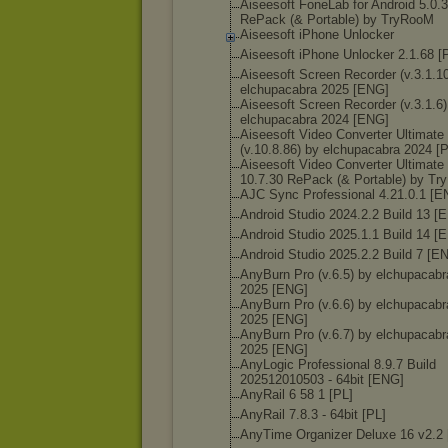
Aiseesoft FoneLab for Android 5.0.
RePack (& Portable) by TryRooM
Aiseesoft iPhone Unlocker
Aiseesoft iPhone Unlocker 2.1.68 [
Aiseesoft Screen Recorder (v.3.1.1
elchupacabra 2025 [ENG]
Aiseesoft Screen Recorder (v.3.1.6)
elchupacabra 2024 [ENG]
Aiseesoft Video Converter Ultimate
(v.10.8.86) by elchupacabra 2024 [
Aiseesoft Video Converter Ultimate
10.7.30 RePack (& Portable) by T
AJC Sync Professional 4.21.0.1 [E
Android Studio 2024.2.2 Build 13 [
Android Studio 2025.1.1 Build 14 [
Android Studio 2025.2.2 Build 7 [E
AnyBurn Pro (v.6.5) by elchupacabr
2025 [ENG]
AnyBurn Pro (v.6.6) by elchupacabr
2025 [ENG]
AnyBurn Pro (v.6.7) by elchupacabr
2025 [ENG]
AnyLogic Professional 8.9.7 Build
202512010503 - 64bit [ENG]
AnyRail 6 58 1 [PL]
AnyRail 7.8.3 - 64bit [PL]
AnyTime Organizer Deluxe 16 v2.2