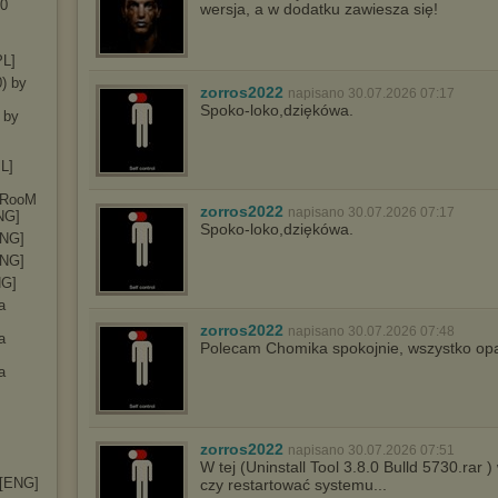
30
wersja, a w dodatku zawiesza się!
PL]
0) by
zorros2022
napisano 30.07.2026 07:17
Spoko-loko,dziękówa.
 by
PL]
ryRooM
zorros2022
napisano 30.07.2026 07:17
NG]
Spoko-loko,dziękówa.
ENG]
ENG]
NG]
a
zorros2022
napisano 30.07.2026 07:48
a
Polecam Chomika spokojnie, wszystko op
a
zorros2022
napisano 30.07.2026 07:51
W tej (Uninstall Tool 3.8.0 Bulld 5730.rar 
 [ENG]
czy restartować systemu...