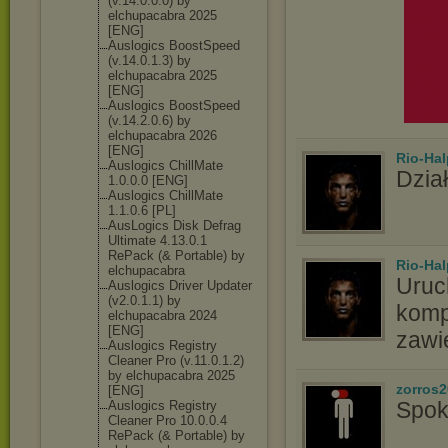
(v.14.0.0.0) by
elchupacabra 2025
[ENG]
Auslogics BoostSpeed
(v.14.0.1.3) by
elchupacabra 2025
[ENG]
Auslogics BoostSpeed
(v.14.2.0.6) by
elchupacabra 2026
[ENG]
Rio-Hal
Auslogics ChillMate
Dział
1.0.0.0 [ENG]
Auslogics ChillMate
1.1.0.6 [PL]
AusLogics Disk Defrag
Ultimate 4.13.0.1
RePack (& Portable) by
Rio-Hal
elchupacabra
Uruc
Auslogics Driver Updater
(v2.0.1.1) by
komp
elchupacabra 2024
[ENG]
zawi
Auslogics Registry
Cleaner Pro (v.11.0.1.2)
by elchupacabra 2025
zorros
[ENG]
Spok
Auslogics Registry
Cleaner Pro 10.0.0.4
RePack (& Portable) by