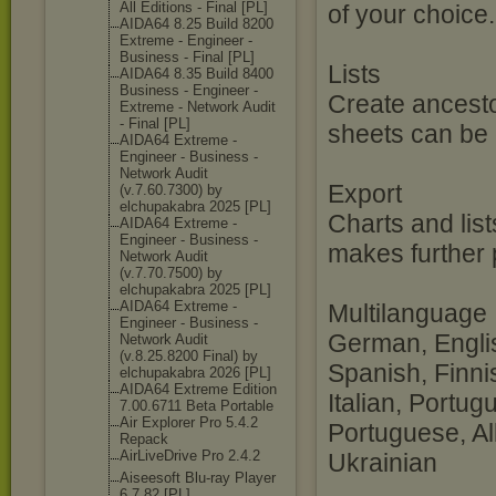
All Editions - Final [PL]
of your choice.
AIDA64 8.25 Build 8200
Extreme - Engineer -
Business - Final [PL]
Lists
AIDA64 8.35 Build 8400
Business - Engineer -
Create ancesto
Extreme - Network Audit
- Final [PL]
sheets can be 
AIDA64 Extreme -
Engineer - Business -
Network Audit
Export
(v.7.60.7300) by
elchupakabra 2025 [PL]
Charts and list
AIDA64 Extreme -
Engineer - Business -
makes further 
Network Audit
(v.7.70.7500) by
elchupakabra 2025 [PL]
AIDA64 Extreme -
Multilanguage
Engineer - Business -
German, Englis
Network Audit
(v.8.25.8200 Final) by
Spanish, Finni
elchupakabra 2026 [PL]
AIDA64 Extreme Edition
Italian, Portu
7.00.6711 Beta Portable
Air Explorer Pro 5.4.2
Portuguese, Al
Repack
AirLiveDrive Pro 2.4.2
Ukrainian
Aiseesoft Blu-ray Player
6.7.82 [PL]