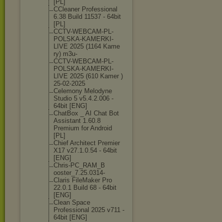
[PL]
CCleaner Professional
6.38 Build 11537 - 64bit
[PL]
CCTV-WEBCAM-PL
-
POLSKA-KAMERK
I-
LIVE 2025 (1164 Kame
ry) m3u-
CCTV-WEBCAM-PL
-
POLSKA-KAMERK
I-
LIVE 2025 (610 Kamer )
25-02-2025
Celemony Melodyne
Studio 5 v5.4.2.006 -
64bit [ENG]
ChatBox _ AI Chat Bot
Assistant 1.60.8
Premium for Android
[PL]
Chief Architect Premier
X17 v27.1.0.54 - 64bit
[ENG]
Chris-PC_RAM_B
ooster_7.25.03
14-
Claris FileMaker Pro
22.0.1 Build 68 - 64bit
[ENG]
Clean Space
Professional 2025 v711 -
64bit [ENG]