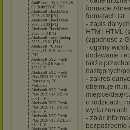
- dane można 
AntiBrowserSpy 2025 v8
formacie Ahnen
02 Build 55645 [PL]
Abelssoft CheckDrive
formatach GE
2025 v6 02 [PL]
Abelssoft CheckDrive
- zapis danyc
2025 v6.03 [PL]
Abelssoft CheckDrive
HTM i HTML (j
2026 v7.0 [PL]
Abelssoft Easy Backup
(zgodność z 
2025 v15.01 [PL]
- ogólny wido
Abelssoft PC Fresh
2025 v11.01 Build 58277
dodawanie i ed
[PL]
Abelssoft SSD Fresh
także przecho
2026 v15.0.5 Build
73582 [PL]
następnych/po
Abelssoft SSD Fresh
Plus 2024 13.0.51115
- zakres dany
Portable by FC
obejmuje m.in.
Portables
Abelssoft SSD Fresh
miejsce/datę/c
Plus 2025 v14.0 Build
56618 [PL]
o rodzicach, r
Abelssoft SSD Fresh
Plus 2026 v15.0 Build
wydarzeniach re
61552 [PL]
Abelssoft SSD Fresh
- zbiór inform
Plus 2026 v15.0.2 Build
bezpośrednio w
61941 [PL]
Abelssoft SSD Fresh