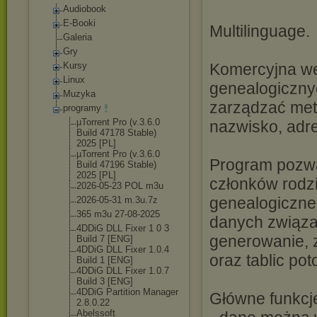
Audiobook
E-Booki
Multilinguage.
Galeria
Gry
Kursy
Komercyjna we
Linux
genealogiczny
Muzyka
zarządzać metr
programy
µTorrent Pro (v.3.6.0
nazwisko, adr
Build 47178 Stable)
2025 [PL]
µTorrent Pro (v.3.6.0
Program pozwa
Build 47196 Stable)
2025 [PL]
członków rodzi
2026-05-23 POL m3u
genealogiczne
2026-05-31 m.3u.7z
365 m3u 27-08-2025
danych związa
4DDiG DLL Fixer 1 0 3
generowanie, z
Build 7 [ENG]
4DDiG DLL Fixer 1.0.4
oraz tablic po
Build 1 [ENG]
4DDiG DLL Fixer 1.0.7
Build 3 [ENG]
4DDiG Partition Manager
Główne funkcj
2.8.0.22
Abelssoft