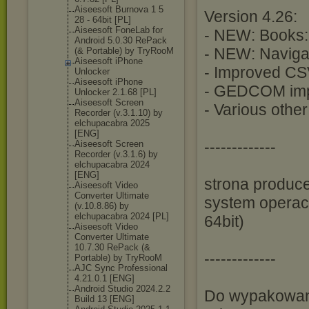
Aiseesoft Burnova 1 5
Version 4.26:
28 - 64bit [PL]
Aiseesoft FoneLab for
- NEW: Books: 
Android 5.0.30 RePack
- NEW: Navigat
(& Portable) by TryRooM
Aiseesoft iPhone
- Improved CS
Unlocker
Aiseesoft iPhone
- GEDCOM impo
Unlocker 2.1.68 [PL]
Aiseesoft Screen
- Various othe
Recorder (v.3.1.10) by
elchupacabra 2025
[ENG]
-------------
Aiseesoft Screen
Recorder (v.3.1.6) by
elchupacabra 2024
[ENG]
strona produce
Aiseesoft Video
Converter Ultimate
system operacy
(v.10.8.86) by
elchupacabra 2024 [PL]
64bit)
Aiseesoft Video
Converter Ultimate
10.7.30 RePack (&
-------------
Portable) by TryRooM
AJC Sync Professional
4.21.0.1 [ENG]
Android Studio 2024.2.2
Do wypakowani
Build 13 [ENG]