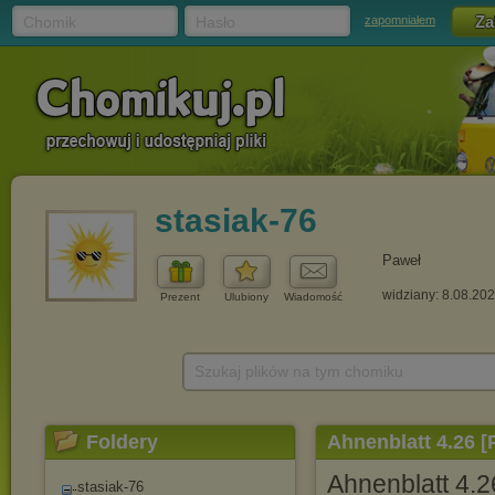
Chomik
Hasło
zapomniałem
stasiak-76
Paweł
widziany: 8.08.20
Prezent
Ulubiony
Wiadomość
Szukaj plików na tym chomiku
Foldery
Ahnenblatt 4.26 [
Ahnenblatt 4.26
stasiak-76