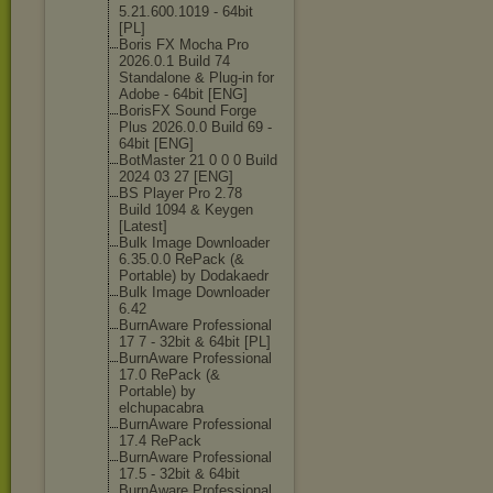
5.21.600.1019 - 64bit
[PL]
Boris FX Mocha Pro
2026.0.1 Build 74
Standalone & Plug-in for
Adobe - 64bit [ENG]
BorisFX Sound Forge
Plus 2026.0.0 Build 69 -
64bit [ENG]
BotMaster 21 0 0 0 Build
2024 03 27 [ENG]
BS Player Pro 2.78
Build 1094 & Keygen
[Latest]
Bulk Image Downloader
6.35.0.0 RePack (&
Portable) by Dodakaedr
Bulk Image Downloader
6.42
BurnAware Professional
17 7 - 32bit & 64bit [PL]
BurnAware Professional
17.0 RePack (&
Portable) by
elchupacabra
BurnAware Professional
17.4 RePack
BurnAware Professional
17.5 - 32bit & 64bit
BurnAware Professional