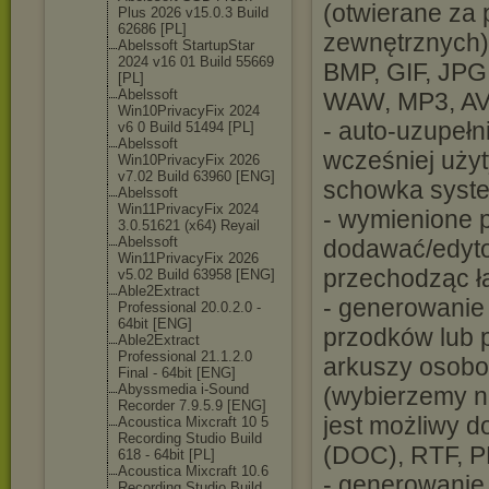
(otwierane za 
Plus 2026 v15.0.3 Build
62686 [PL]
zewnętrznych)
Abelssoft StartupStar
2024 v16 01 Build 55669
BMP, GIF, JPG
[PL]
Abelssoft
WAW, MP3, AV
Win10PrivacyFi
x 2024
- auto-uzupełn
v6 0 Build 51494 [PL]
Abelssoft
wcześniej użyt
Win10PrivacyFi
x 2026
v7.02 Build 63960 [ENG]
schowka syst
Abelssoft
Win11PrivacyFi
x 2024
- wymienione 
3.0.51621 (x64) Reyail
Abelssoft
dodawać/edyto
Win11PrivacyFi
x 2026
przechodząc ł
v5.02 Build 63958 [ENG]
Able2Extract
- generowanie 
Professional 20.0.2.0 -
64bit [ENG]
przodków lub po
Able2Extract
Professional 21.1.2.0
arkuszy osobo
Final - 64bit [ENG]
Abyssmedia i-Sound
(wybierzemy np
Recorder 7.9.5.9 [ENG]
jest możliwy 
Acoustica Mixcraft 10 5
Recording Studio Build
(DOC), RTF, P
618 - 64bit [PL]
Acoustica Mixcraft 10.6
- generowanie
Recording Studio Build