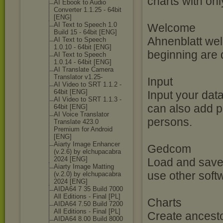
charts with on
AI Ebook to Audio
Converter 1.1.25 - 64bit
[ENG]
AI Text to Speech 1.0
Welcome
Build 15 - 64bit [ENG]
Ahnenblatt wel
AI Text to Speech
1.0.10 - 64bit [ENG]
beginning are d
AI Text to Speech
1.0.14 - 64bit [ENG]
AI Translate Camera
Translator v1.25-
Input
AI Video to SRT 1.1.2 -
64bit [ENG]
Input your data
AI Video to SRT 1.1.3 -
can also add p
64bit [ENG]
AI Voice Translator
persons.
Translate 423.0
Premium for Android
[ENG]
Aiarty Image Enhancer
Gedcom
(v.2.6) by elchupacabra
2024 [ENG]
Load and save 
Aiarty Image Matting
use other softw
(v.2.0) by elchupacabra
2024 [ENG]
AIDA64 7 35 Build 7000
All Editions - Final [PL]
Charts
AIDA64 7.50 Build 7200
All Editions - Final [PL]
Create ancesto
AIDA64 8.00 Build 8000