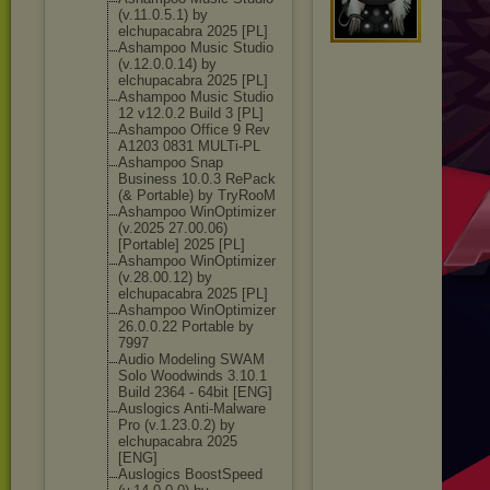
(v.11.0.5.1) by
elchupacabra 2025 [PL]
Ashampoo Music Studio
(v.12.0.0.14) by
elchupacabra 2025 [PL]
Ashampoo Music Studio
12 v12.0.2 Build 3 [PL]
Ashampoo Office 9 Rev
A1203 0831 MULTi-PL
Ashampoo Snap
Business 10.0.3 RePack
(& Portable) by TryRooM
Ashampoo WinOptimizer
(v.2025 27.00.06)
[Portable] 2025 [PL]
Ashampoo WinOptimizer
(v.28.00.12) by
elchupacabra 2025 [PL]
Ashampoo WinOptimizer
26.0.0.22 Portable by
7997
Audio Modeling SWAM
Solo Woodwinds 3.10.1
Build 2364 - 64bit [ENG]
Auslogics Anti-Malware
Pro (v.1.23.0.2) by
elchupacabra 2025
[ENG]
Auslogics BoostSpeed