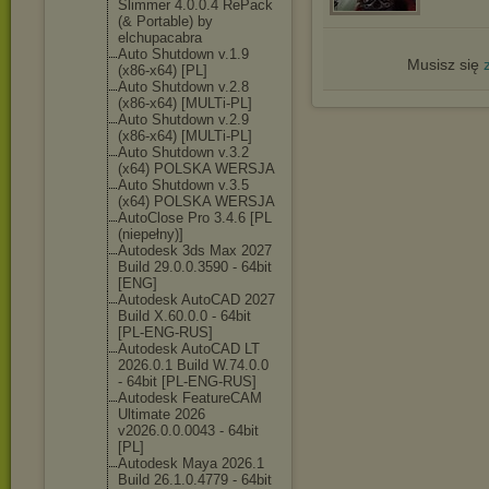
Slimmer 4.0.0.4 RePack
(& Portable) by
elchupacabra
Auto Shutdown v.1.9
Musisz się
(x86-x64) [PL]
Auto Shutdown v.2.8
(x86-x64) [MULTi-PL]
Auto Shutdown v.2.9
(x86-x64) [MULTi-PL]
Auto Shutdown v.3.2
(x64) POLSKA WERSJA
Auto Shutdown v.3.5
(x64) POLSKA WERSJA
AutoClose Pro 3.4.6 [PL
(niepełny)]
Autodesk 3ds Max 2027
Build 29.0.0.3590 - 64bit
[ENG]
Autodesk AutoCAD 2027
Build X.60.0.0 - 64bit
[PL-ENG-RUS]
Autodesk AutoCAD LT
2026.0.1 Build W.74.0.0
- 64bit [PL-ENG-RUS]
Autodesk FeatureCAM
Ultimate 2026
v2026.0.0.0043 - 64bit
[PL]
Autodesk Maya 2026.1
Build 26.1.0.4779 - 64bit