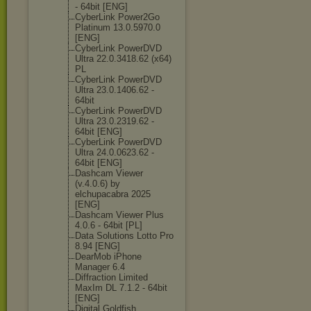
- 64bit [ENG]
CyberLink Power2Go
Platinum 13.0.5970.0
[ENG]
CyberLink PowerDVD
Ultra 22.0.3418.62 (x64)
PL
CyberLink PowerDVD
Ultra 23.0.1406.62 -
64bit
CyberLink PowerDVD
Ultra 23.0.2319.62 -
64bit [ENG]
CyberLink PowerDVD
Ultra 24.0.0623.62 -
64bit [ENG]
Dashcam Viewer
(v.4.0.6) by
elchupacabra 2025
[ENG]
Dashcam Viewer Plus
4.0.6 - 64bit [PL]
Data Solutions Lotto Pro
8.94 [ENG]
DearMob iPhone
Manager 6.4
Diffraction Limited
MaxIm DL 7.1.2 - 64bit
[ENG]
Digital Goldfish