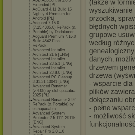
ADB AppControl 1.8.5
(także w formi
Extended [PL]
wyszukiwanie 
AdGuard 4.11 Build 15
Nightly 4 Premium for
przodka, spra
Android [PL]
Adguard 7.15.0
błędnych wpis
(7.15.4385.0) RePack (&
Portable) by Dodakaedr
grupowe usuwa
Adguard Premium 7.16.0
Build 4542 Final -
według różnych
RePack
genealogicznyc
Advanced Installer
Architect 21 6 [ENG]
danych, możliw
Advanced Installer
Architect 23.5.1 [ENG]
drzewem genea
Advanced Installer
Architect 23.8.0 [ENG]
drzewa (wyświ
Advanced PC Cleanup
3.31.31.10041 [ENG]
- wsparcie dla
Advanced Renamer
plików zawier
(v.4.08) by elchupacabra
2025 [PL]
dołączaniu ob
Advanced Renamer 3.92
RePack (& Portable) by
- pełne wspar
elchupacabra
Advanced System
- możliwość sk
Protector 2 5 1111 29115
[ENG]
funkcjonalnoś
Advanced System
Repair Pro 2.0.1.0