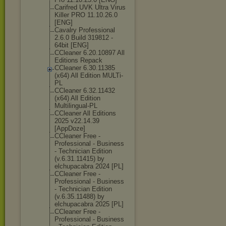
Carifred UVK Ultra Virus
Killer PRO 11.10.26.0
[ENG]
Cavalry Professional
2.6.0 Build 319812 -
64bit [ENG]
CCleaner 6.20.10897 All
Editions Repack
CCleaner 6.30.11385
(x64) All Edition MULTi-
PL
CCleaner 6.32.11432
(x64) All Edition
Multilingual-P
L
CCleaner All Editions
2025 v22.14.39
[AppDoze]
CCleaner Free -
Professional - Business
- Technician Edition
(v.6.31.11415) by
elchupacabra 2024 [PL]
CCleaner Free -
Professional - Business
- Technician Edition
(v.6.35.11488) by
elchupacabra 2025 [PL]
CCleaner Free -
Professional - Business