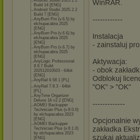
Android Studio 2025.1.1
WinRAR.
Build 14 [ENG]
Android Studio 2025.2.2
Build 7 [ENG]
------------
AnyBurn Pro (v.6.5) by
elchupacabra 2025
[ENG]
AnyBurn Pro (v.6.6) by
Instalacja
elchupacabra 2025
[ENG]
- zainstaluj p
AnyBurn Pro (v.6.7) by
elchupacabra 2025
[ENG]
Aktywacja:
AnyLogic Professional
8.9.7 Build
- obok zakładk
202512010503 - 64bit
[ENG]
Odblokuj licencj
AnyRail 6 58 1 [PL]
"OK" > "OK"
AnyRail 7.8.3 - 64bit
[PL]
AnyTime Organizer
Deluxe 16 v2.2 [ENG]
-------------
AOMEI Backupper
Technician Plus (v.8.0.0)
by elchupacabra 2023
[ENG]
Opcjonalnie wy
AOMEI Backupper
zakładka Ekstr
Technician Plus (v.8.1.0)
by elchupacabra 2023
szukaj aktualiz
[ENG]