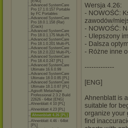
[ENG]
Wersja 4.26:
Advanced SystemCare
Pro 17.1.0.157 Portable
- NOWOŚĆ: Ksi
by FC Portables
Advanced SystemCare
zawodów/miej
Pro 18.0.1.158 (Rar)
(Crack)
- NOWOŚĆ: Naw
Advanced SystemCare
- Ulepszony im
Pro 18.0.1.175 Multi-PL
Advanced SystemCare
- Dalsza opty
Pro 18.1.0.201 Multi-PL
Advanced SystemCare
- Różne inne o
Pro 18.2.0.222 Multi-PL-
Advanced SystemCare
Pro 18.4.0.247 [PL]
Advanced SystemCare
-------------
Ultimate 16.6.0.99
Advanced SystemCare
Ultimate 18.0.0.85 [PL]
[ENG]
Advanced SystemCare
Ultimate 18.1.0.87 [PL]
Agisoft Metashape
Professional 2.3.2 Build
Ahnenblatt is 
22626 - 64bit [ENG]
Ahnenblatt 4 10 [PL]
suitable for b
Ahnenblatt 4.23 [PL]
organize your 
Ahnenblatt 4.26 [PL]
find inaccurac
Ahnenblatt 4.46 - 64bit
[PL]