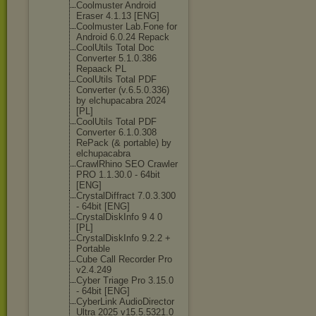
Coolmuster Android
Eraser 4.1.13 [ENG]
Coolmuster Lab.Fone for
Android 6.0.24 Repack
CoolUtils Total Doc
Converter 5.1.0.386
Repaack PL
CoolUtils Total PDF
Converter (v.6.5.0.336)
by elchupacabra 2024
[PL]
CoolUtils Total PDF
Converter 6.1.0.308
RePack (& portable) by
elchupacabra
CrawlRhino SEO Crawler
PRO 1.1.30.0 - 64bit
[ENG]
CrystalDiffrac
t 7.0.3.300
- 64bit [ENG]
CrystalDiskInf
o 9 4 0
[PL]
CrystalDiskInf
o 9.2.2 +
Portable
Cube Call Recorder Pro
v2.4.249
Cyber Triage Pro 3.15.0
- 64bit [ENG]
CyberLink AudioDirector
Ultra 2025 v15.5.5321.0