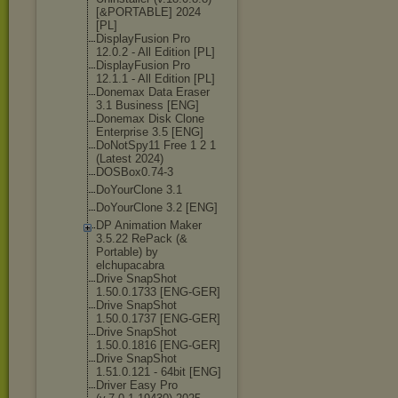
[&PORTABLE] 2024
[PL]
DisplayFusion Pro
12.0.2 - All Edition [PL]
DisplayFusion Pro
12.1.1 - All Edition [PL]
Donemax Data Eraser
3.1 Business [ENG]
Donemax Disk Clone
Enterprise 3.5 [ENG]
DoNotSpy11 Free 1 2 1
(Latest 2024)
DOSBox0.74-3
DoYourClone 3.1
DoYourClone 3.2 [ENG]
DP Animation Maker
3.5.22 RePack (&
Portable) by
elchupacabra
Drive SnapShot
1.50.0.1733 [ENG-GER]
Drive SnapShot
1.50.0.1737 [ENG-GER]
Drive SnapShot
1.50.0.1816 [ENG-GER]
Drive SnapShot
1.51.0.121 - 64bit [ENG]
Driver Easy Pro