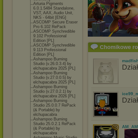
Arturia Pigments
6.0.1.5484 Standalone,
VST, AAX, Audio Unit,
NKS - 64bit [ENG]
ASCOMP Secure Eraser
Pro 6.102 RePack
ASCOMP Synchredible
9.102 Professional
Edition [PL]
ASCOMP Synchredible
Chomikowe r
9.113 Professional
Edition [PL]
Ashampoo Burning
madfis
Studio (v.26.0.3.4) by
Dział
elchupacabra 2025 [PL]
Ashampoo Burning
Studio (v.27.0.0.5) by
elchupacabra 2025 [PL]
Ashampoo Burning
Studio (v.27.0.2.1) by
ice99_
elchupacabra 2026 [PL]
Dział
Ashampoo Burning
Studio 25.0.0.7 RePack
(& Portable) by
elchupacabra
Ashampoo Burning
Studio 25.0.2.1 RePack
AM_AM
(& Portable) by
elchupacabra
Ashampoo Music Studio