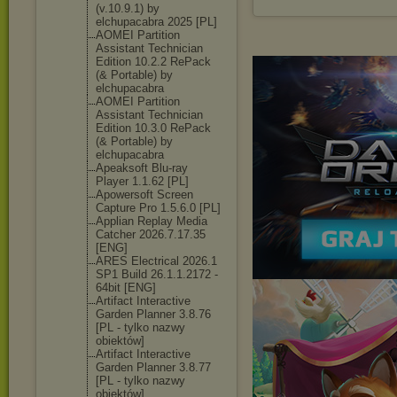
(v.10.9.1) by
elchupacabra 2025 [PL]
AOMEI Partition
Assistant Technician
Edition 10.2.2 RePack
(& Portable) by
elchupacabra
AOMEI Partition
Assistant Technician
Edition 10.3.0 RePack
(& Portable) by
elchupacabra
Apeaksoft Blu-ray
Player 1.1.62 [PL]
Apowersoft Screen
Capture Pro 1.5.6.0 [PL]
Applian Replay Media
Catcher 2026.7.17.35
[ENG]
ARES Electrical 2026.1
SP1 Build 26.1.1.2172 -
64bit [ENG]
Artifact Interactive
Garden Planner 3.8.76
[PL - tylko nazwy
obiektów]
Artifact Interactive
Garden Planner 3.8.77
[PL - tylko nazwy
obiektów]