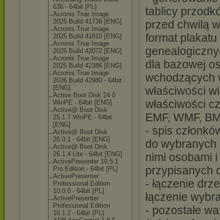
636 - 64bit [PL]
tablicy przodk
Acronis True Image
2025 Build 41736 [ENG]
przed chwilą w
Acronis True Image
format plakatu 
2025 Build 41810 [ENG]
Acronis True Image
genealogicznyc
2025 Build 42072 [ENG]
Acronis True Image
dla bazowej os
2025 Build 42386 [ENG]
Acronis True Image
wchodzących w 
2026 Build 42980 - 64bit
[ENG]
właściwości wi
Active Boot Disk 24 0
właściwości cz
WinPE - 64bit [ENG]
Active@ Boot Disk
EMF, WMF, BMP
25.1.7 WinPE - 64bit
[ENG]
- spis członkó
Active@ Boot Disk
26.0.1 - 64bit [ENG]
do wybranych 
Active@ Boot Disk
26.1.4 Lite - 64bit [ENG]
nimi osobami i
ActivePresente
r 10.5.1
przypisanych 
Pro Edition - 64bit [PL]
ActivePresente
r
- łączenie drz
Professional Edition
10.0.0 - 64bit [PL]
łączenie wybr
ActivePresente
r
Professional Edition
- pozostałe wa
10.1.2 - 64bit [PL]