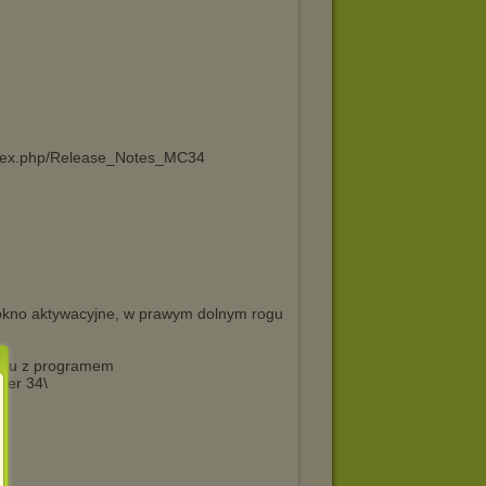
/index.php/Release_Notes_MC34
ię okno aktywacyjne, w prawym dolnym rogu
logu z programem
ter 34\