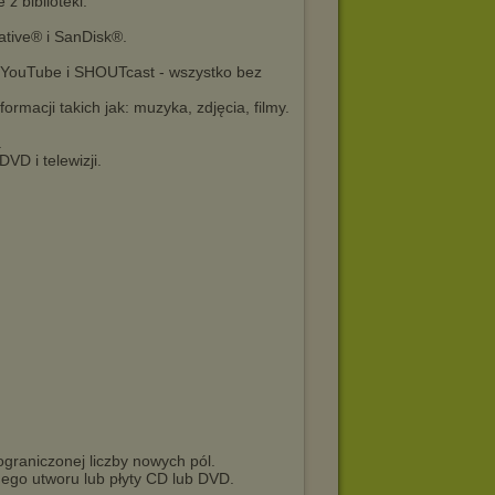
 z biblioteki.
ative® i SanDisk®.
s, YouTube i SHOUTcast - wszystko bez
ormacji takich jak: muzyka, zdjęcia, filmy.
.
DVD i telewizji.
graniczonej liczby nowych pól.
dego utworu lub płyty CD lub DVD.