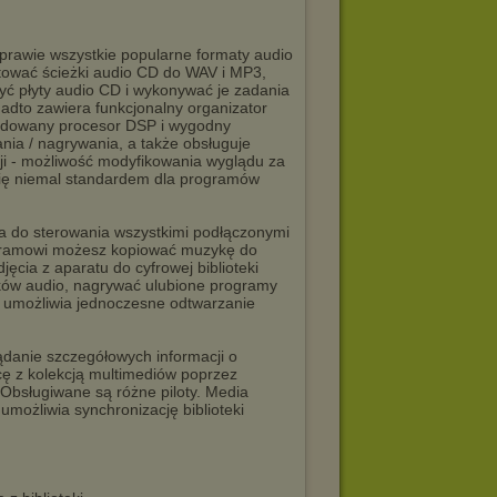
prawie wszystkie popularne formaty audio
rtować ścieżki audio CD do WAV i MP3,
zyć płyty audio CD i wykonywać je zadania
adto zawiera funkcjonalny organizator
wbudowany procesor DSP i wygodny
ia / nagrywania, a także obsługuje
cji - możliwość modyfikowania wyglądu za
 się niemal standardem dla programów
 do sterowania wszystkimi podłączonymi
ogramowi możesz kopiować muzykę do
cia z aparatu do cyfrowej biblioteki
ków audio, nagrywać ulubione programy
ne umożliwia jednoczesne odtwarzanie
ądanie szczegółowych informacji o
cę z kolekcją multimediów poprzez
 Obsługiwane są różne piloty. Media
umożliwia synchronizację biblioteki