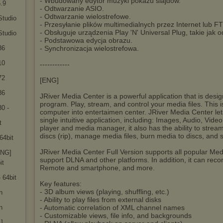
- Wbudowany edytor muzyki pokazu slajdów.
.9
- Odtwarzanie ASIO.
- Odtwarzanie wielostrefowe.
Studio
- Przesyłanie plików multimedialnych przez Internet lub FT
- Obsługuje urządzenia Play 'N' Universal Plug, takie jak
Studio
- Podstawowa edycja obrazu.
36
- Synchronizacja wielostrefowa.
10
------------
72
[ENG]
86
JRiver Media Center is a powerful application that is desi
program. Play, stream, and control your media files. This 
0 -
computer into entertaimen center. JRiver Media Center lets 
single intuitive application, including: Images, Audio, Vide
t
player and media manager, it also has the ability to strea
discs (rip), manage media files, burn media to discs, and 
64bit
JRiver Media Center Full Version supports all popular Med
ENG]
support DLNA and other platforms. In addition, it can recor
it
Remote and smartphone, and more.
- 64bit
Key features:
- 3D album views (playing, shuffling, etc.)
n
- Ability to play files from external disks
n
- Automatic correlation of XML channel names
- Customizable views, file info, and backgrounds
]