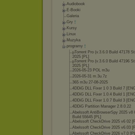
Audiobook
E-Booki
Galeria
Gry
Kursy
Linux
Muzyka
programy
µTorrent Pro (v.3.6.0 Build 47178 St
2025 [PL]
µTorrent Pro (v.3.6.0 Build 47196 St
2025 [PL]
2026-05-23 POL m3u
2026-05-31 m.3u.7z
365 m3u 27-08-2025
4DDiG DLL Fixer 1 0 3 Build 7 [EN
4DDiG DLL Fixer 1.0.4 Build 1 [EN
4DDiG DLL Fixer 1.0.7 Build 3 [EN
4DDiG Partition Manager 2.8.0.22
Abelssoft AntiBrowserSpy 2025 v8 
Build 55645 [PL]
Abelssoft CheckDrive 2025 v6 02 [
Abelssoft CheckDrive 2025 v6.03 [
Abelssoft CheckDrive 2026 v7.0 [P