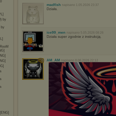
30
madfish
napisano 1.05.2026 23:37
Działa.
PL]
0) by
 by
ice99_men
napisano 5.05.2026 08:26
Działa super zgodnie z instrukcją.
PL]
ryRooM
NG]
ENG]
AM_AM
napisano 8.06.2026 22:12
ENG]
NG]
a
a
a
 [ENG]