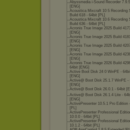
Abyssmedia i-Sound Recorder 7.9.5
[ENG]
Acoustica Mixcraft 10 5 Recording 
Build 618 - 64bit [PL]
Acoustica Mixcraft 10.6 Recording 
Build 636 - 64bit [PL]
Acronis True Image 2025 Build 417
[ENG]
Acronis True Image 2025 Build 418
[ENG]
Acronis True Image 2025 Build 420
[ENG]
Acronis True Image 2025 Build 423
[ENG]
Acronis True Image 2026 Build 4298
64bit [ENG]
Active Boot Disk 24 0 WinPE - 64bi
[ENG]
Active@ Boot Disk 25.1.7 WinPE - 
[ENG]
Active@ Boot Disk 26.0.1 - 64bit [
Active@ Boot Disk 26.1.4 Lite - 64b
[ENG]
ActivePresente
r 10.5.1 Pro Edition 
[PL]
ActivePresente
r Professional Editio
10.0.0 - 64bit [PL]
ActivePresente
r Professional Editio
10.1.2 - 64bit [PL]
ADB AppControl 1.8.5 Extended [PL