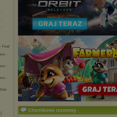
 -
 -
 -
- Final
ess -
ess -
ess -
y
Beta
]
Chomikowe rozmowy
L]