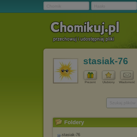
Chomik
Hasło
stasiak-76
Prezent
Ulubiony
Wiadomość
Szukaj plików
Foldery
stasiak-76