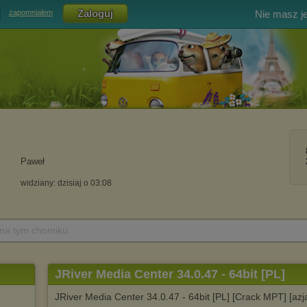
Nie masz j
zapomniałem
Paweł
widziany: dzisiaj o 03:08
 na tym chomiku
JRiver Media Center 34.0.47 - 64bit [PL]
JRiver Media Center 34.0.47 - 64bit [PL] [Crack MPT] [azja