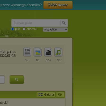
eszcze własnego chomika?
Załóż konto
Nazwa pliku
pliki
chomiki
8176
plików
2320,67
GB
591
85
823
1867
Galeria
tycki]