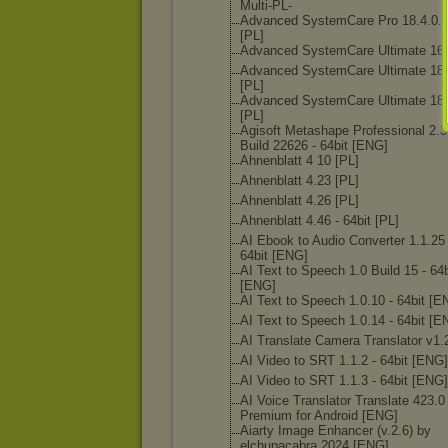
Multi-PL-
Advanced SystemCare Pro 18.4.0.
[PL]
Advanced SystemCare Ultimate 16.
Advanced SystemCare Ultimate 18.
[PL]
Advanced SystemCare Ultimate 18.
[PL]
Agisoft Metashape Professional 2.3
Build 22626 - 64bit [ENG]
Ahnenblatt 4 10 [PL]
Ahnenblatt 4.23 [PL]
Ahnenblatt 4.26 [PL]
Ahnenblatt 4.46 - 64bit [PL]
AI Ebook to Audio Converter 1.1.25 
64bit [ENG]
AI Text to Speech 1.0 Build 15 - 64b
[ENG]
AI Text to Speech 1.0.10 - 64bit [E
AI Text to Speech 1.0.14 - 64bit [E
AI Translate Camera Translator v1.
AI Video to SRT 1.1.2 - 64bit [ENG]
AI Video to SRT 1.1.3 - 64bit [ENG]
AI Voice Translator Translate 423.0
Premium for Android [ENG]
Aiarty Image Enhancer (v.2.6) by
elchupacabra 2024 [ENG]