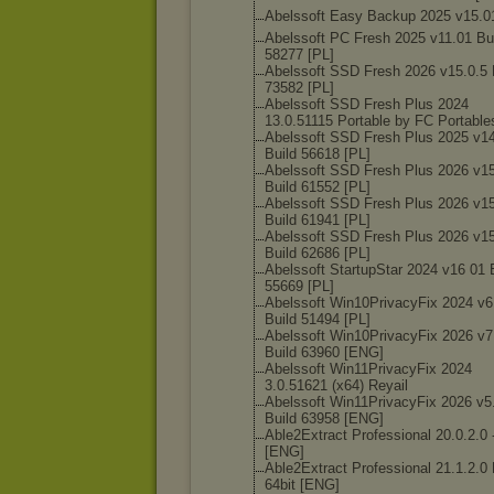
Abelssoft Easy Backup 2025 v15.0
Abelssoft PC Fresh 2025 v11.01 Bu
58277 [PL]
Abelssoft SSD Fresh 2026 v15.0.5 
73582 [PL]
Abelssoft SSD Fresh Plus 2024
13.0.51115 Portable by FC Portable
Abelssoft SSD Fresh Plus 2025 v1
Build 56618 [PL]
Abelssoft SSD Fresh Plus 2026 v1
Build 61552 [PL]
Abelssoft SSD Fresh Plus 2026 v15
Build 61941 [PL]
Abelssoft SSD Fresh Plus 2026 v15
Build 62686 [PL]
Abelssoft StartupStar 2024 v16 01 
55669 [PL]
Abelssoft Win10PrivacyFi
x 2024 v6
Build 51494 [PL]
Abelssoft Win10PrivacyFi
x 2026 v7
Build 63960 [ENG]
Abelssoft Win11PrivacyFi
x 2024
3.0.51621 (x64) Reyail
Abelssoft Win11PrivacyFi
x 2026 v5
Build 63958 [ENG]
Able2Extract Professional 20.0.2.0 -
[ENG]
Able2Extract Professional 21.1.2.0 F
64bit [ENG]