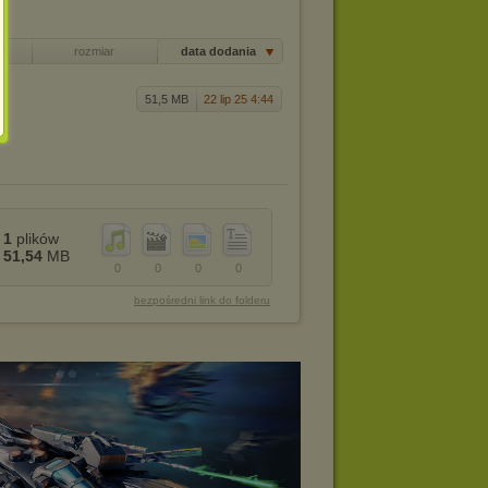
rozmiar
data dodania
51,5 MB
22 lip 25 4:44
1
plików
51,54
MB
0
0
0
0
bezpośredni link do folderu