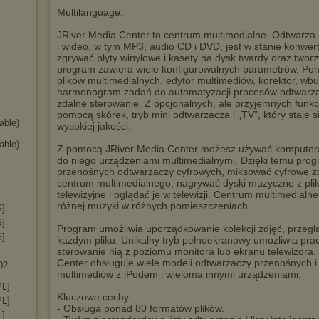
Multilanguage.
JRiver Media Center to centrum multimedialne. Odtwarza 
i wideo, w tym MP3, audio CD i DVD, jest w stanie konwe
zgrywać płyty winylowe i kasety na dysk twardy oraz twor
program zawiera wiele konfigurowalnych parametrów. Pon
plików multimedialnych, edytor multimediów, korektor, 
harmonogram zadań do automatyzacji procesów odtwarzan
zdalne sterowanie. Z opcjonalnych, ale przyjemnych funk
pomocą skórek, tryb mini odtwarzacza i „TV”, który staje
able)
wysokiej jakości.
able)
Z pomocą JRiver Media Center możesz używać komputera
do niego urządzeniami multimedialnymi. Dzięki temu pr
przenośnych odtwarzaczy cyfrowych, miksować cyfrowe zdję
centrum multimedialnego, nagrywać dyski muzyczne z pli
telewizyjne i oglądać je w telewizji. Centrum multimedial
różnej muzyki w różnych pomieszczeniach.
G]
G]
Program umożliwia uporządkowanie kolekcji zdjęć, przegl
G]
każdym pliku. Unikalny tryb pełnoekranowy umożliwia pra
sterowanie nią z poziomu monitora lub ekranu telewizora.
Center obsługuje wiele modeli odtwarzaczy przenośnych i 
02
multimediów z iPodem i wieloma innymi urządzeniami.
PL]
Kluczowe cechy:
PL]
- Obsługa ponad 80 formatów plików.
L]