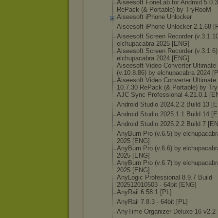
Aiseesoft FoneLab for Android 5.0.
RePack (& Portable) by TryRooM
Aiseesoft iPhone Unlocker
Aiseesoft iPhone Unlocker 2.1.68 [
Aiseesoft Screen Recorder (v.3.1.1
elchupacabra 2025 [ENG]
Aiseesoft Screen Recorder (v.3.1.6)
elchupacabra 2024 [ENG]
Aiseesoft Video Converter Ultimate
(v.10.8.86) by elchupacabra 2024 [
Aiseesoft Video Converter Ultimate
10.7.30 RePack (& Portable) by T
AJC Sync Professional 4.21.0.1 [E
Android Studio 2024.2.2 Build 13 [
Android Studio 2025.1.1 Build 14 [
Android Studio 2025.2.2 Build 7 [E
AnyBurn Pro (v.6.5) by elchupacabr
2025 [ENG]
AnyBurn Pro (v.6.6) by elchupacabr
2025 [ENG]
AnyBurn Pro (v.6.7) by elchupacabr
2025 [ENG]
AnyLogic Professional 8.9.7 Build
202512010503 - 64bit [ENG]
AnyRail 6 58 1 [PL]
AnyRail 7.8.3 - 64bit [PL]
AnyTime Organizer Deluxe 16 v2.2