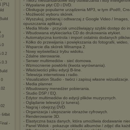
- Twórz niestandardowe listy odtwarzania i listy inteligentne
1 [PL]
- Wypalanie płyt CD i DVD.
- Obsługuje popularne urządzenia MP3, w tym iPod®, Cre
ild
- Możliwość wyboru skórek.
Build
- Wyszukuj, pobieraj i odtwarzaj z Google Video / Image
opuszczania aplikacji.
- Media Mode - przycisk umożliwiający szybki dostęp do inf
s
- Wbudowana etykieciarka CD do drukowania etykiet.
4.0
- Automatyczna kontrola i import ostatnio dodanych plików
- Kółko do przewijania i powiększania do fotografii, wideo, 
5.0
- Wsparcie dla skórek Winampa 2.
- Nowy wyświetlacz trybu widoku.
.0.2
- Zdalne sterowanie.
- Serwer multimediów - sieć domowa.
.0.3
- Wzmocnienie powtórki (kwota wyrównania).
- Właściwości pliku edycji B-line.
Build
- Telewizja internetowa i radio.
- Visualization Studio - twórz i zapisuj własne wizualizacje.
 0
- Media planner.
.02
- Wbudowany menedżer pobierania.
- Studio DSP / EQ.
- Edytor multimediów do edycji plików muzycznych.
- Oglądanie telewizji (z tunera).
.02
- Nagraj i obejrzyj DVD.
- Organizacja i ulepszanie obrazów cyfrowych.
 64bit
- Renderowanie 3D.
- Elastyczna baza danych, która umożliwia dodawanie nieo
inal -
- Panel Widok - pokazuje okładki albumów / zdjęć dla każ