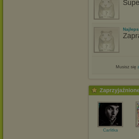
Supe
Najlep
Zapr
Musisz się
Zaprzyjaźnion
Carlitka