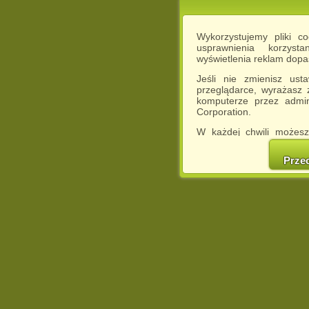
Wykorzystujemy pliki c
usprawnienia korzyst
wyświetlenia reklam dop
Jeśli nie zmienisz ust
przeglądarce, wyrażasz
komputerze przez admin
Corporation.
W każdej chwili możesz
cookies w swojej przeglą
w naszej Pol
Prze
http://chomikuj.pl/Polity
Jednocześnie informuje
może spowodować ogr
Chomikuj.pl.
W przypadku braku twojej
prosimy o opuszczenie se
Wykorzystanie plików c
(dostosowanie reklam do
działań marketingowych).
Wyrażenie sprzeciwu spo