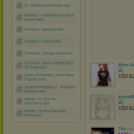
01. Hacking to the Gate.mp3
working! - someone else (kana
asumi).mp3
Toradora - opening.mp3
Toradora - ending.mp3
Toradora! - Orange (ed2).mp3
COOLISH_WALK WORKING’!!
Mirai-
OP [Full].mp3
Junjou Romantica - Kimi Hana
(Pigstar).mp3
Junjou Romantica 2 - Shoudou
(Pigstar).mp3
elena9
Pigstar - 01.Eien no
Sonzaisha.mp3
Pigstar - 02.How Beautiful
Smile.mp3
Tiili
nap