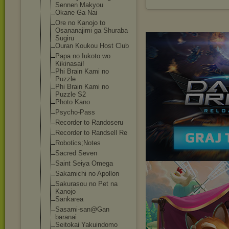
Sennen Makyou
Okane Ga Nai
Ore no Kanojo to
Osananajimi ga Shuraba
Sugiru
Ouran Koukou Host Club
Papa no Iukoto wo
Kikinasai!
Phi Brain Kami no
Puzzle
Phi Brain Kami no
Puzzle S2
Photo Kano
Psycho-Pass
Recorder to Randoseru
Recorder to Randsell Re
Robotics;Notes
Sacred Seven
Saint Seiya Omega
Sakamichi no Apollon
Sakurasou no Pet na
Kanojo
Sankarea
Sasami-san@Gan
baranai
Seitokai Yakuindomo