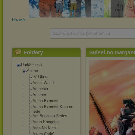
Rozwiń
Szukaj plików na tym chomiku
Foldery
Suisei no Gargant
Dark89ness
Anime
07-Ghost
Accel World
Amnesia
Another
Ao no Exorcist
Ao no Exorcist Kuro no
Iede
Aoi Bungaku Series
Arata Kangatari
Area No Kishi
Asura Cryin'