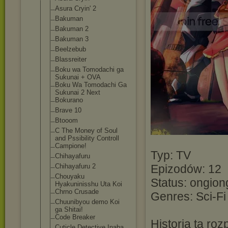
Asura Cryin' 2
Bakuman
Bakuman 2
Bakuman 3
Beelzebub
Blassreiter
Boku wa Tomodachi ga
Sukunai + OVA
Boku Wa Tomodachi Ga
Sukunai 2 Next
Bokurano
Brave 10
Btooom
C The Money of Soul
and Pssibility Controll
Campione!
Typ: TV
Chihayafuru
Chihayafuru 2
Epizodów: 12
Chouyaku
Status: ongion
Hyakuninisshu Uta Koi
Chrno Crusade
Genres: Sci-Fi
Chuunibyou demo Koi
ga Shitai!
Code Breaker
Historia ta ro
Cuticle Detective Inaba