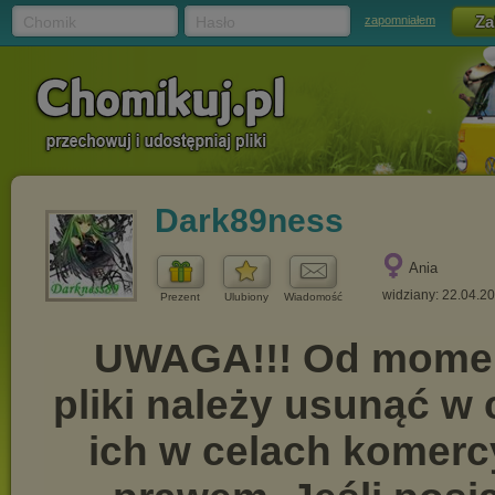
Chomik
Hasło
zapomniałem
Dark89ness
Ania
widziany: 22.04.2
Prezent
Ulubiony
Wiadomość