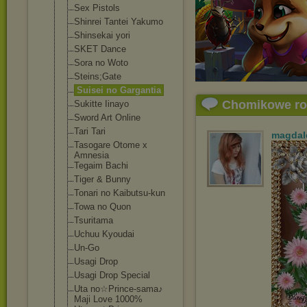
Sex Pistols
Shinrei Tantei Yakumo
Shinsekai yori
SKET Dance
Sora no Woto
Steins;Gate
Suisei no Gargantia
Chomikowe r
Sukitte Iinayo
Sword Art Online
Tari Tari
magdal
Tasogare Otome x
Amnesia
Tegaim Bachi
Tiger & Bunny
Tonari no Kaibutsu-kun
Towa no Quon
Tsuritama
Uchuu Kyoudai
Un-Go
Usagi Drop
Usagi Drop Special
Uta no☆Prince-sama
♪
Maji Love 1000%