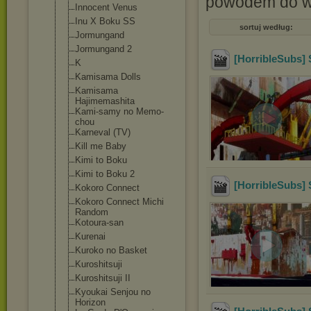
powodem do wi
Innocent Venus
Inu X Boku SS
sortuj według:
Jormungand
Jormungand 2
[HorribleSubs] 
K
Kamisama Dolls
Kamisama
Hajimemashita
Kami-samy no Memo-
chou
Karneval (TV)
Kill me Baby
Kimi to Boku
Kimi to Boku 2
[HorribleSubs] 
Kokoro Connect
Kokoro Connect Michi
Random
Kotoura-san
Kurenai
Kuroko no Basket
Kuroshitsuji
Kuroshitsuji II
Kyoukai Senjou no
Horizon