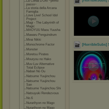
[HorribleSubs] 
La Corda D'Oro ~primo
passo~
La storia della Arcana
Famiglia
Love Live! School Idol
Project
Magi - The Labyrinth of
Magic
MAOYUU Maou Yuusha
Mawaru Penguindrum
Mirai Nikki
[HorribleSubs] 
Monochrome Factor
Monster
Moretsu Pirates
Mouryou no Hako
Muv-Luv Alternative
Total Eclipse
Nabari No Ou
Natsume Yuujinchou
Natsume Yuujinchou
San
Natsume Yuujinchou Shi
Natsuyuki Rendezvous
No.6
Nurarihyon no Mago
Nurarihyon no Mago