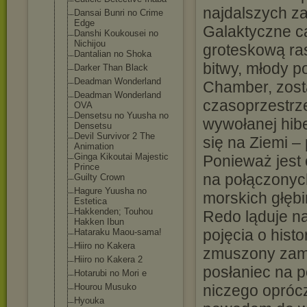
najdalszych za
Dansai Bunri no Crime
Edge
Galaktyczne ca
Danshi Koukousei no
Nichijou
groteskową ras
Dantalian no Shoka
bitwy, młody p
Darker Than Black
Deadman Wonderland
Chamber, zosta
Deadman Wonderland
czasoprzestrze
OVA
Densetsu no Yuusha no
wywołanej hibe
Densetsu
Devil Survivor 2 The
się na Ziemi –
Animation
Ginga Kikoutai Majestic
Ponieważ jest 
Prince
na połączonych
Guilty Crown
Hagure Yuusha no
morskich głębi
Estetica
Hakkenden; Touhou
Redo ląduje n
Hakken Ibun
pojęcia o histor
Hataraku Maou-sama!
Hiiro no Kakera
zmuszony zami
Hiiro no Kakera 2
posłaniec na p
Hotarubi no Mori e
Hourou Musuko
niczego oprócz
Hyouka