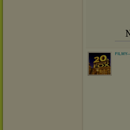
N
FILMY-