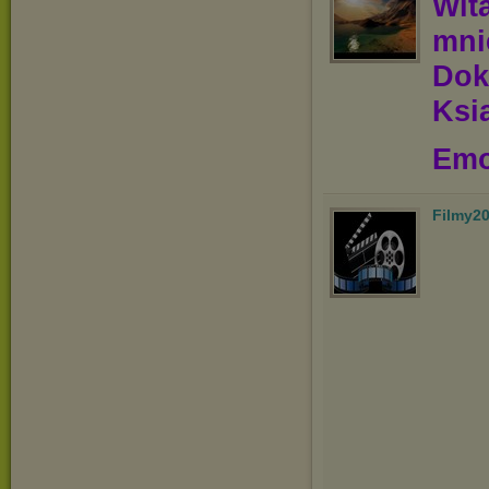
Wit
mn
Dok
Ksią
Emo
Filmy2