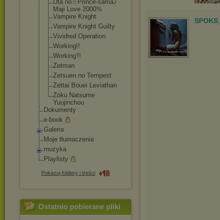
Uta no☆Prince-sama
♪
Maji Love 2000%
Vampire Knight
SPOKS_
Vampire Knight Guilty
Vividred Operation
Working!!
Working'!!
Zetman
Zetsuen no Tempest
Zettai Bouei Leviathan
Zoku Natsume
Yuujinchou
Dokumenty
e-book
Galeria
Moje tłumaczenia
muzyka
Playlisty
Pokazuj foldery i treści
Ostatnio pobierane pliki