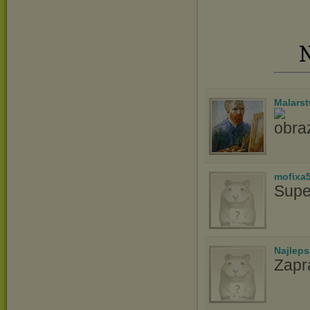
N
Malars
mofixa
Supe
Najlep
Zapr