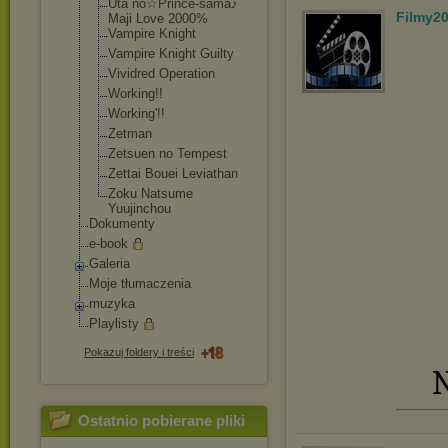
Uta no☆Prince-sama
♪
Filmy2
Maji Love 2000%
Vampire Knight
Vampire Knight Guilty
Vividred Operation
Working!!
Working'!!
Zetman
Zetsuen no Tempest
Zettai Bouei Leviathan
Zoku Natsume
Yuujinchou
Dokumenty
e-book
Galeria
Moje tłumaczenia
muzyka
Playlisty
Pokazuj foldery i treści
N
Ostatnio pobierane pliki