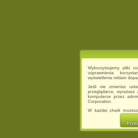
Wykorzystujemy pliki c
usprawnienia korzyst
wyświetlenia reklam dop
Jeśli nie zmienisz ust
przeglądarce, wyrażasz
komputerze przez admin
Corporation.
W każdej chwili możesz
cookies w swojej przeglą
w naszej Pol
Prze
http://chomikuj.pl/Polity
Jednocześnie informuje