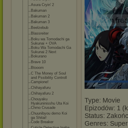
Asura Cryin' 2
Bakuman
Bakuman 2
Bakuman 3
Beelzebub
Blassreiter
Boku wa Tomodachi ga
Sukunai + OVA
Boku Wa Tomodachi Ga
Sukunai 2 Next
Bokurano
Brave 10
Btooom
C The Money of Soul
and Pssibility Controll
Campione!
Chihayafuru
Chihayafuru 2
Type: Movie
Chouyaku
Hyakuninisshu Uta Koi
Epizodów: 1 (k
Chrno Crusade
Chuunibyou demo Koi
Status: Zakoń
ga Shitai!
Code Breaker
Genres: Super
Cuticle Detective Inaba