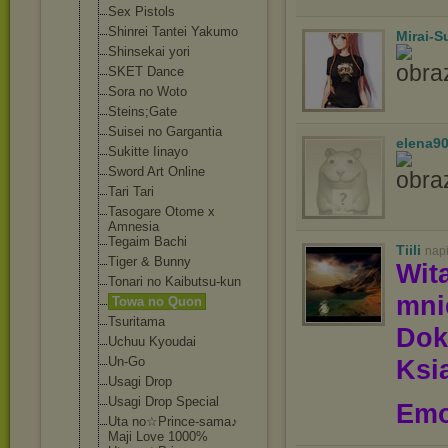
Sex Pistols
Shinrei Tantei Yakumo
Mirai-
Shinsekai yori
SKET Dance
Sora no Woto
Steins;Gate
Suisei no Gargantia
elena9
Sukitte Iinayo
Sword Art Online
Tari Tari
Tasogare Otome x
Amnesia
Tegaim Bachi
Tiili
nap
Tiger & Bunny
Wit
Tonari no Kaibutsu-kun
mn
Towa no Quon
Tsuritama
Dok
Uchuu Kyoudai
Un-Go
Ksią
Usagi Drop
Usagi Drop Special
Emo
Uta no☆Prince-sama
♪
Maji Love 1000%