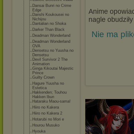
Dansai Bunri no Crime
Anime opowiad
Edge
Danshi Koukousei no
nagle obudziły
Nichijou
Dantalian no Shoka
Darker Than Black
Nie ma pli
Deadman Wonderland
Deadman Wonderland
OVA
Densetsu no Yuusha no
Densetsu
Devil Survivor 2 The
Animation
Ginga Kikoutai Majestic
Prince
Guilty Crown
Hagure Yuusha no
Estetica
Hakkenden; Touhou
Hakken Ibun
Hataraku Maou-sama!
Hiiro no Kakera
Hiiro no Kakera 2
Hotarubi no Mori e
Hourou Musuko
Hyouka