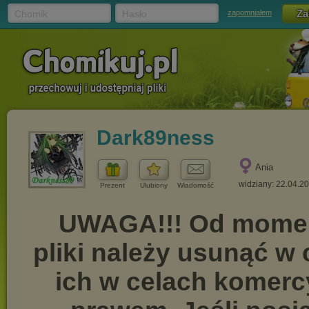
Chomik
Hasło
zapomniałem
Dark89ness
Ania
widziany: 22.04.2
Prezent
Ulubiony
Wiadomość