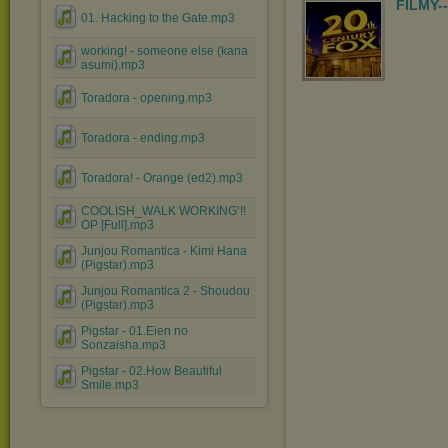
FILMY-
01. Hacking to the Gate.mp3
working! - someone else (kana
asumi).mp3
Toradora - opening.mp3
Toradora - ending.mp3
Toradora! - Orange (ed2).mp3
COOLISH_WALK WORKING’!!
OP [Full].mp3
Junjou Romantica - Kimi Hana
(Pigstar).mp3
Junjou Romantica 2 - Shoudou
(Pigstar).mp3
Pigstar - 01.Eien no
Sonzaisha.mp3
Pigstar - 02.How Beautiful
Smile.mp3