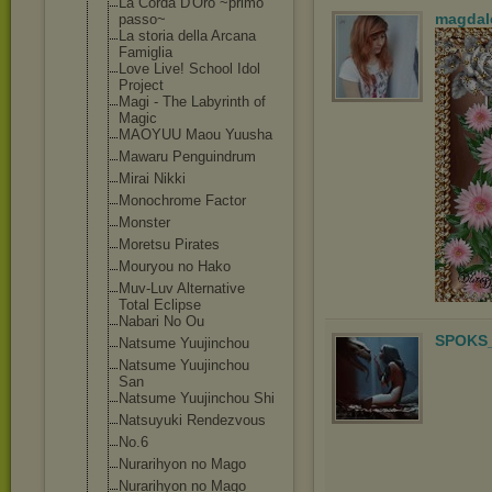
La Corda D'Oro ~primo
magdal
passo~
La storia della Arcana
Famiglia
Love Live! School Idol
Project
Magi - The Labyrinth of
Magic
MAOYUU Maou Yuusha
Mawaru Penguindrum
Mirai Nikki
Monochrome Factor
Monster
Moretsu Pirates
Mouryou no Hako
Muv-Luv Alternative
Total Eclipse
Nabari No Ou
SPOKS_
Natsume Yuujinchou
Natsume Yuujinchou
San
Natsume Yuujinchou Shi
Natsuyuki Rendezvous
No.6
Nurarihyon no Mago
Nurarihyon no Mago