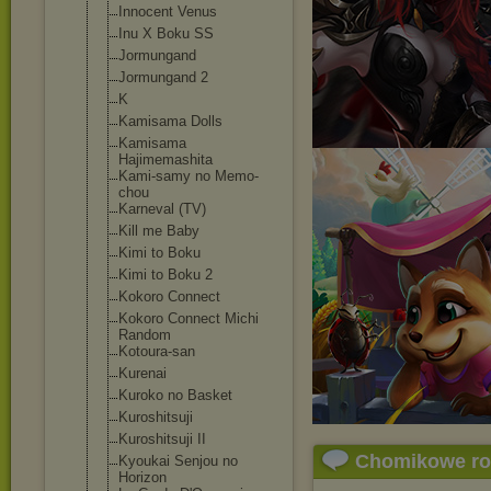
Innocent Venus
Inu X Boku SS
Jormungand
Jormungand 2
K
Kamisama Dolls
Kamisama
Hajimemashita
Kami-samy no Memo-
chou
Karneval (TV)
Kill me Baby
Kimi to Boku
Kimi to Boku 2
Kokoro Connect
Kokoro Connect Michi
Random
Kotoura-san
Kurenai
Kuroko no Basket
Kuroshitsuji
Kuroshitsuji II
Chomikowe r
Kyoukai Senjou no
Horizon