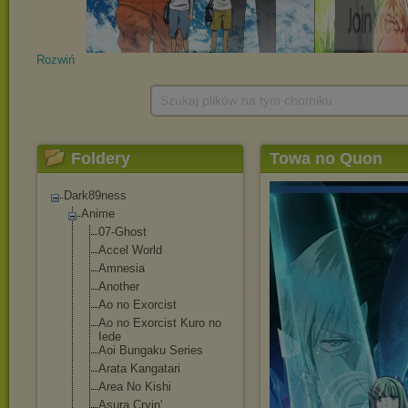
Rozwiń
Szukaj plików na tym chomiku
Foldery
Towa no Quon
Dark89ness
Anime
07-Ghost
Accel World
Amnesia
Another
Ao no Exorcist
Ao no Exorcist Kuro no
Iede
Aoi Bungaku Series
Arata Kangatari
Area No Kishi
Asura Cryin'