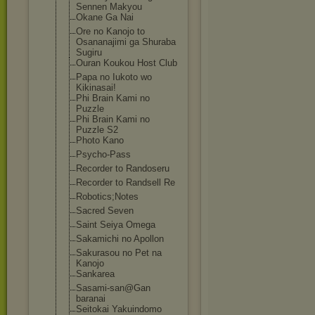
Sennen Makyou
Okane Ga Nai
Ore no Kanojo to
Osananajimi ga Shuraba
Sugiru
Ouran Koukou Host Club
Papa no Iukoto wo
Kikinasai!
Phi Brain Kami no
Puzzle
Phi Brain Kami no
Puzzle S2
Photo Kano
Psycho-Pass
Recorder to Randoseru
Recorder to Randsell Re
Robotics;Notes
Sacred Seven
Saint Seiya Omega
Sakamichi no Apollon
Sakurasou no Pet na
Kanojo
Sankarea
Sasami-san@Gan
baranai
Seitokai Yakuindomo