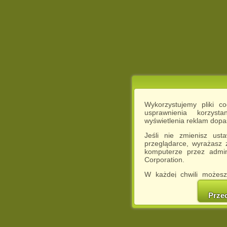
Wykorzystujemy pliki c
usprawnienia korzyst
wyświetlenia reklam dop
Jeśli nie zmienisz ust
przeglądarce, wyrażasz
komputerze przez admin
Corporation.
W każdej chwili możesz
cookies w swojej przeglą
w naszej Pol
Prze
http://chomikuj.pl/Polity
Jednocześnie informuje
może spowodować ogr