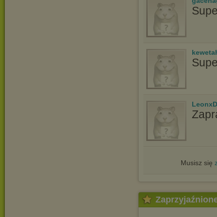
gacena
Supe
keweta
Supe
LeonxD
Zapr
Musisz się
Zaprzyjaźnion