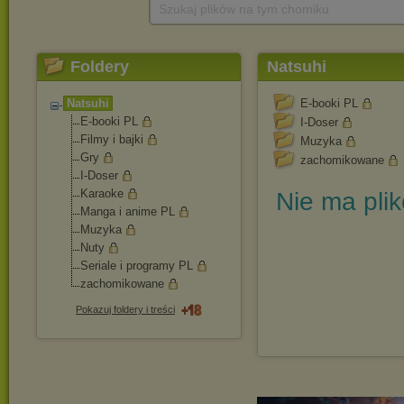
Szukaj plików na tym chomiku
Foldery
Natsuhi
Natsuhi
E-booki PL
E-booki PL
I-Doser
Filmy i bajki
Muzyka
Gry
zachomikowane
I-Doser
Karaoke
Nie ma pli
Manga i anime PL
Muzyka
Nuty
Seriale i programy PL
zachomikowane
Pokazuj foldery i treści