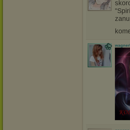
skoro
"Spir
zanu
kome
wagner