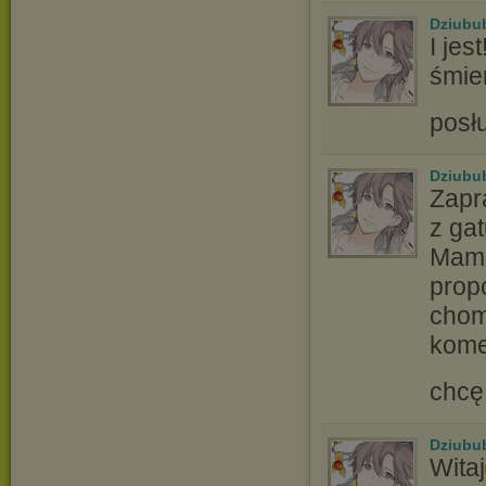
Dziubu
I jes
śmier
posł
Dziubu
Zapr
z gat
Mam 
prop
chomi
kome
chcę
Dziubu
Witaj