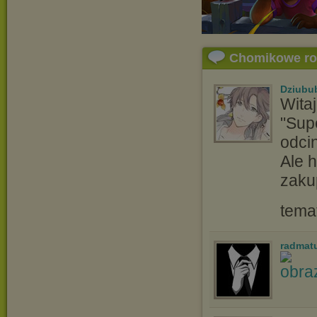
Chomikowe r
Dziubu
Witaj
"Supe
odcin
Ale h
zaku
tema
radmat