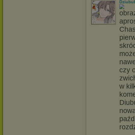
Dziubu
apro
Chas
pier
skró
może
nawe
czy o
zwic
w kil
kome
Diub
nową
paźd
rozdz