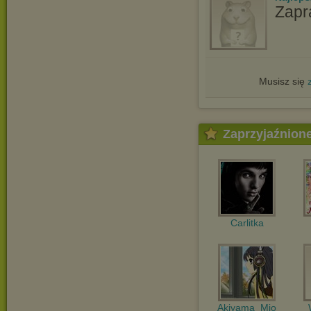
Zapr
Musisz się
Zaprzyjaźnion
Carlitka
Akiyama_Mio