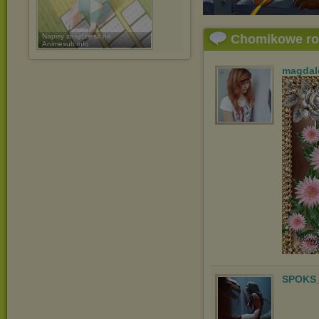
Napisy znajdziesz na
Chomikowe r
Animesub.info
magdal
SPOKS_