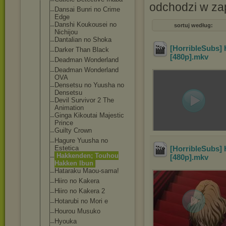
odchodzi w z
Dansai Bunri no Crime
Edge
Danshi Koukousei no
sortuj według:
Nichijou
Dantalian no Shoka
[HorribleSubs] 
Darker Than Black
[480p]
.mkv
Deadman Wonderland
Deadman Wonderland
OVA
Densetsu no Yuusha no
Densetsu
Devil Survivor 2 The
Animation
Ginga Kikoutai Majestic
Prince
Guilty Crown
Hagure Yuusha no
Estetica
[HorribleSubs] 
Hakkenden; Touhou
[480p]
.mkv
Hakken Ibun
Hataraku Maou-sama!
Hiiro no Kakera
Hiiro no Kakera 2
Hotarubi no Mori e
Hourou Musuko
Hyouka