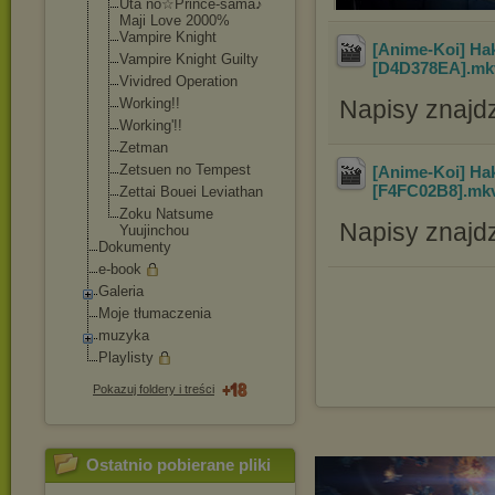
Uta no☆Prince-sama
♪
Maji Love 2000%
Vampire Knight
[Anime-Koi] Ha
Vampire Knight Guilty
[D4D378EA]
.m
Vividred Operation
Working!!
Napisy znajd
Working'!!
Zetman
Zetsuen no Tempest
[Anime-Koi] Ha
[F4FC02B8]
.mk
Zettai Bouei Leviathan
Zoku Natsume
Napisy znajd
Yuujinchou
Dokumenty
e-book
Galeria
Moje tłumaczenia
muzyka
Playlisty
Pokazuj foldery i treści
Ostatnio pobierane pliki