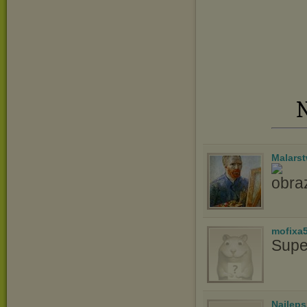
N
Malars
mofixa
Supe
Najlep