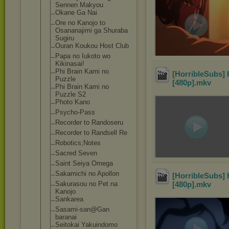
Sennen Makyou
Okane Ga Nai
Ore no Kanojo to
Osananajimi ga Shuraba
Sugiru
Ouran Koukou Host Club
Papa no Iukoto wo
Kikinasai!
Phi Brain Kami no
[HorribleSubs] 
Puzzle
[480p]
.mkv
Phi Brain Kami no
Puzzle S2
Photo Kano
Psycho-Pass
Recorder to Randoseru
Recorder to Randsell Re
Robotics;Notes
Sacred Seven
Saint Seiya Omega
Sakamichi no Apollon
[HorribleSubs] 
Sakurasou no Pet na
[480p]
.mkv
Kanojo
Sankarea
Sasami-san@Gan
baranai
Seitokai Yakuindomo