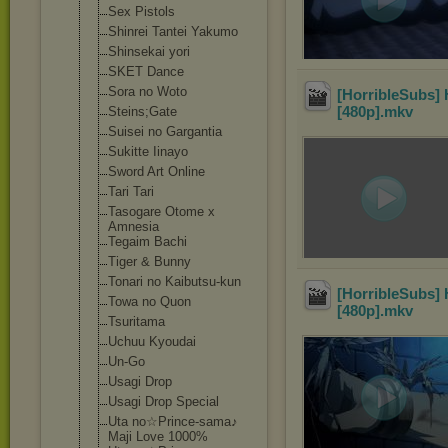
Sex Pistols
Shinrei Tantei Yakumo
Shinsekai yori
SKET Dance
Sora no Woto
[HorribleSubs] 
[480p]
.mkv
Steins;Gate
Suisei no Gargantia
Sukitte Iinayo
Sword Art Online
Tari Tari
Tasogare Otome x
Amnesia
Tegaim Bachi
Tiger & Bunny
Tonari no Kaibutsu-kun
[HorribleSubs] 
Towa no Quon
[480p]
.mkv
Tsuritama
Uchuu Kyoudai
Un-Go
Usagi Drop
Usagi Drop Special
Uta no☆Prince-sama
♪
Maji Love 1000%