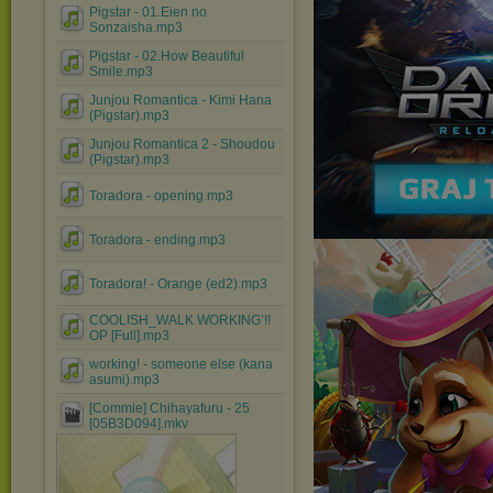
Pigstar - 01.Eien no
Sonzaisha.mp3
Pigstar - 02.How Beautiful
Smile.mp3
Junjou Romantica - Kimi Hana
(Pigstar).mp3
Junjou Romantica 2 - Shoudou
(Pigstar).mp3
Toradora - opening.mp3
Toradora - ending.mp3
Toradora! - Orange (ed2).mp3
COOLISH_WALK WORKING’!!
OP [Full].mp3
working! - someone else (kana
asumi).mp3
[Commie] Chihayafuru - 25
[05B3D094].mkv