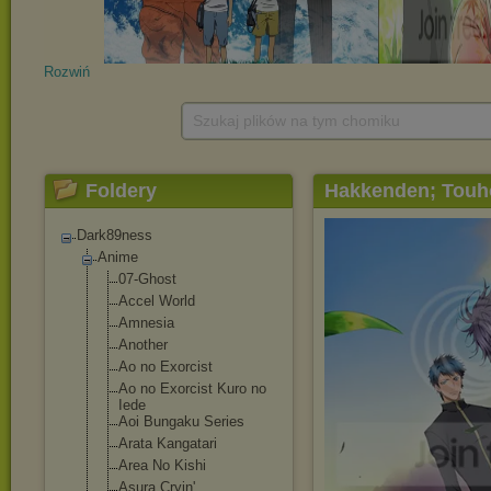
Rozwiń
Szukaj plików na tym chomiku
Foldery
Hakkenden; Touh
Dark89ness
Anime
07-Ghost
Accel World
Amnesia
Another
Ao no Exorcist
Ao no Exorcist Kuro no
Iede
Aoi Bungaku Series
Arata Kangatari
Area No Kishi
Asura Cryin'