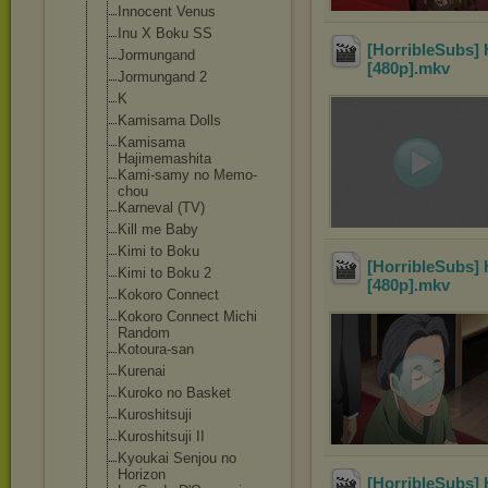
Innocent Venus
Inu X Boku SS
[HorribleSubs] 
Jormungand
[480p]
.mkv
Jormungand 2
K
Kamisama Dolls
Kamisama
Hajimemashita
Kami-samy no Memo-
chou
Karneval (TV)
Kill me Baby
Kimi to Boku
[HorribleSubs] 
Kimi to Boku 2
[480p]
.mkv
Kokoro Connect
Kokoro Connect Michi
Random
Kotoura-san
Kurenai
Kuroko no Basket
Kuroshitsuji
Kuroshitsuji II
Kyoukai Senjou no
Horizon
[HorribleSubs] 