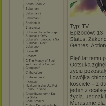
Asura Cryin' 2
Bakuman
Bakuman 2
Bakuman 3
Beelzebub
Typ: TV
Blassreiter
Epizodów: 13
Boku wa Tomodachi ga
Sukunai + OVA
Status: Zakoń
Boku Wa Tomodachi Ga
Sukunai 2 Next
Genres: Action
Bokurano
Brave 10
Btooom
Pięć lat temu 
C The Money of Soul
Ootsuka zginęl
and Pssibility Controll
Campione!
życiu pozostał
Chihayafuru
i dwójka chłop
Chihayafuru 2
Chouyaku
kościele – z d
Hyakuninisshu Uta Koi
jeden z ocala
Chrno Crusade
Chuunibyou demo Koi
życia. Jednak 
ga Shitai!
Code Breaker
Murasame dla s
Cuticle Detective Inaba