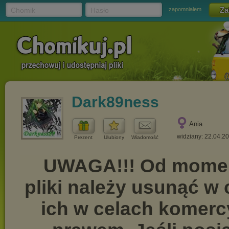
Chomik
Hasło
zapomniałem
Dark89ness
Ania
widziany: 22.04.2
Prezent
Ulubiony
Wiadomość