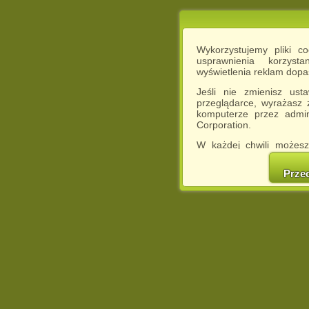
Wykorzystujemy pliki c
usprawnienia korzyst
wyświetlenia reklam dop
Jeśli nie zmienisz ust
przeglądarce, wyrażasz
komputerze przez admin
Corporation.
W każdej chwili możesz
cookies w swojej przeglą
w naszej Pol
Prze
http://chomikuj.pl/Polity
Jednocześnie informuje
może spowodować ogr
Chomikuj.pl.
W przypadku braku twojej
prosimy o opuszczenie se
Wykorzystanie plików c
(dostosowanie reklam do
działań marketingowych).