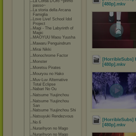
La Corda D'Oro ~primo
[480p]
.mkv
passo~
La storia della Arcana
Famiglia
Love Live! School Idol
Project
Magi - The Labyrinth of
Magic
MAOYUU Maou Yuusha
Mawaru Penguindrum
Mirai Nikki
Monochrome Factor
[HorribleSubs] 
Monster
[480p]
.mkv
Moretsu Pirates
Mouryou no Hako
Muv-Luv Alternative
Total Eclipse
Nabari No Ou
Natsume Yuujinchou
Natsume Yuujinchou
San
Natsume Yuujinchou Shi
Natsuyuki Rendezvous
[HorribleSubs] 
No.6
[480p]
.mkv
Nurarihyon no Mago
Nurarihyon no Mago