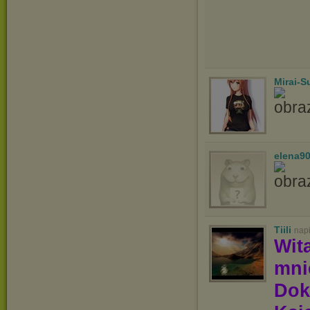
Mirai-
elena9
Tiili
nap
Wit
mn
Dok