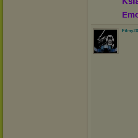
Ksią
Emo
Filmy2