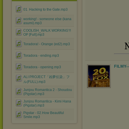
01. Hacking to the Gate.mp3
working! - someone else (kana
asumi).mp3
COOLISH_WALK WORKING’!!
OP [Full].mp3
N
Toradora! - Orange (ed2).mp3
Toradora - ending.mp3
FILMY-
Toradora - opening.mp3
ALI PROJECT「凶夢伝染」フ
ル(FULL).mp3
Junjou Romantica 2 - Shoudou
(Pigstar).mp3
Junjou Romantica - Kimi Hana
(Pigstar).mp3
Pigstar - 02.How Beautiful
Smile.mp3