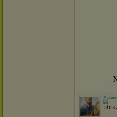
N
Malars