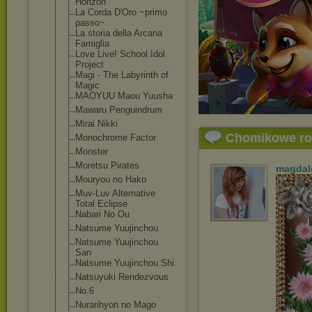
Horizon
La Corda D'Oro ~primo
passo~
La storia della Arcana
Famiglia
Love Live! School Idol
Project
Magi - The Labyrinth of
Magic
MAOYUU Maou Yuusha
Mawaru Penguindrum
Mirai Nikki
Chomikowe r
Monochrome Factor
Monster
Moretsu Pirates
magdal
Mouryou no Hako
Muv-Luv Alternative
Total Eclipse
Nabari No Ou
Natsume Yuujinchou
Natsume Yuujinchou
San
Natsume Yuujinchou Shi
Natsuyuki Rendezvous
No.6
Nurarihyon no Mago