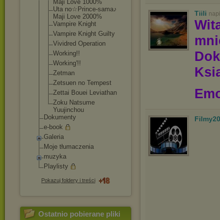
Maji Love 1000%
Uta no☆Prince-sama
♪
Tiili
nap
Maji Love 2000%
Wit
Vampire Knight
Vampire Knight Guilty
mn
Vividred Operation
Dok
Working!!
Working'!!
Ksią
Zetman
Zetsuen no Tempest
Emo
Zettai Bouei Leviathan
Zoku Natsume
Yuujinchou
Dokumenty
Filmy2
e-book
Galeria
Moje tłumaczenia
muzyka
Playlisty
Pokazuj foldery i treści
Ostatnio pobierane pliki