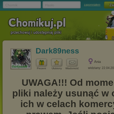
Chomik
Hasło
zapomniałem
Dark89ness
Ania
widziany: 22.04.2
Prezent
Ulubiony
Wiadomość