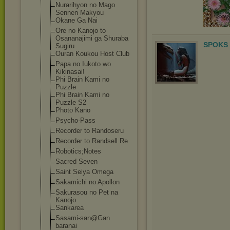
Nurarihyon no Mago
Sennen Makyou
Okane Ga Nai
Ore no Kanojo to
Osananajimi ga Shuraba
SPOKS_
Sugiru
Ouran Koukou Host Club
Papa no Iukoto wo
Kikinasai!
Phi Brain Kami no
Puzzle
Phi Brain Kami no
Puzzle S2
Photo Kano
Psycho-Pass
Recorder to Randoseru
Recorder to Randsell Re
Robotics;Notes
Sacred Seven
Saint Seiya Omega
Sakamichi no Apollon
Sakurasou no Pet na
Kanojo
Sankarea
Sasami-san@Gan
baranai