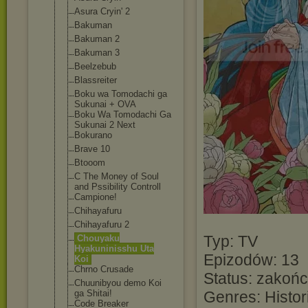
Asura Cryin' 2
Bakuman
Bakuman 2
Bakuman 3
Beelzebub
Blassreiter
Boku wa Tomodachi ga
Sukunai + OVA
Boku Wa Tomodachi Ga
Sukunai 2 Next
Bokurano
Brave 10
Btooom
C The Money of Soul
and Pssibility Controll
Campione!
Chihayafuru
Chihayafuru 2
Typ: TV
Chouyaku
Hyakuninisshu Uta
Epizodów: 13
Koi
Chrno Crusade
Status: zakoń
Chuunibyou demo Koi
ga Shitai!
Genres: Histori
Code Breaker