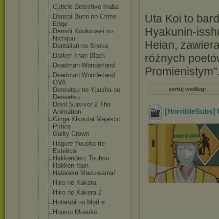
Cuticle Detective Inaba
Uta Koi to bar
Dansai Bunri no Crime
Edge
Hyakunin-issh
Danshi Koukousei no
Nichijou
Heian, zawier
Dantalian no Shoka
Darker Than Black
różnych poetów
Deadman Wonderland
Promienistym"
Deadman Wonderland
OVA
Densetsu no Yuusha no
sortuj według:
Densetsu
Devil Survivor 2 The
[HorribleSubs] U
Animation
Ginga Kikoutai Majestic
Prince
Guilty Crown
Hagure Yuusha no
Estetica
Hakkenden; Touhou
Hakken Ibun
Hataraku Maou-sama!
Hiiro no Kakera
Hiiro no Kakera 2
Hotarubi no Mori e
Hourou Musuko