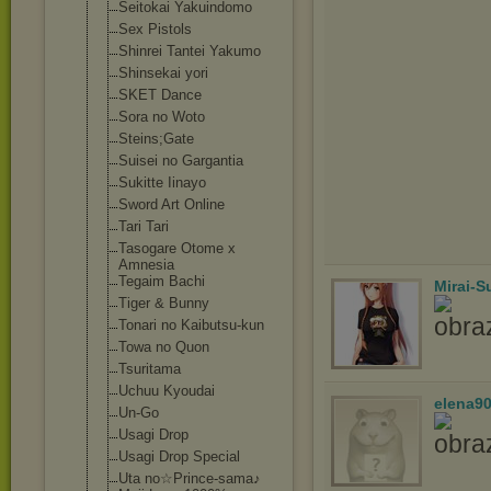
Seitokai Yakuindomo
Sex Pistols
Shinrei Tantei Yakumo
Shinsekai yori
SKET Dance
Sora no Woto
Steins;Gate
Suisei no Gargantia
Sukitte Iinayo
Sword Art Online
Tari Tari
Tasogare Otome x
Amnesia
Tegaim Bachi
Mirai-
Tiger & Bunny
Tonari no Kaibutsu-kun
Towa no Quon
Tsuritama
Uchuu Kyoudai
elena9
Un-Go
Usagi Drop
Usagi Drop Special
Uta no☆Prince-sama
♪