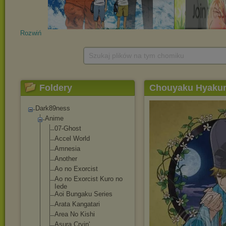
Rozwiń
Szukaj plików na tym chomiku
Foldery
Chouyaku Hyakun
Dark89ness
Anime
07-Ghost
Accel World
Amnesia
Another
Ao no Exorcist
Ao no Exorcist Kuro no
Iede
Aoi Bungaku Series
Arata Kangatari
Area No Kishi
Asura Cryin'