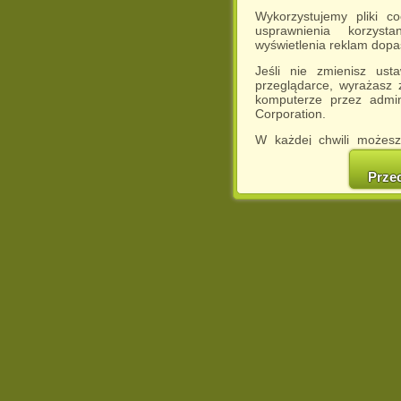
Wykorzystujemy pliki c
usprawnienia korzyst
wyświetlenia reklam dop
Jeśli nie zmienisz ust
przeglądarce, wyrażasz
komputerze przez admin
Corporation.
W każdej chwili możesz
cookies w swojej przeglą
w naszej Pol
Prze
http://chomikuj.pl/Polity
Jednocześnie informuje
może spowodować ogr
Chomikuj.pl.
W przypadku braku twojej
prosimy o opuszczenie se
Wykorzystanie plików c
(dostosowanie reklam do
działań marketingowych).
Wyrażenie sprzeciwu spo
będzie dopasowana do Tw
wyświetlona przypadkowo