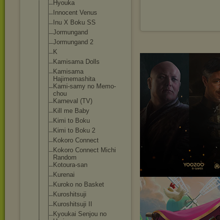
Hyouka
Innocent Venus
Inu X Boku SS
Jormungand
Jormungand 2
K
Kamisama Dolls
Kamisama
Hajimemashita
Kami-samy no Memo-
chou
Karneval (TV)
Kill me Baby
Kimi to Boku
Kimi to Boku 2
Kokoro Connect
Kokoro Connect Michi
Random
Kotoura-san
Kurenai
Kuroko no Basket
Kuroshitsuji
Kuroshitsuji II
Kyoukai Senjou no