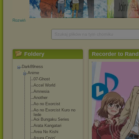
Rozwiń
Szukaj plików na tym chomiku
Foldery
Recorder to Rand
Dark89ness
Anime
07-Ghost
Accel World
Amnesia
Another
Ao no Exorcist
Ao no Exorcist Kuro no
Iede
Aoi Bungaku Series
Arata Kangatari
Area No Kishi
Asura Cryin'