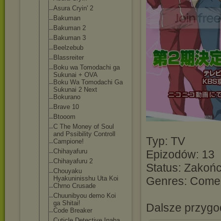
Asura Cryin' 2
Bakuman
Bakuman 2
Bakuman 3
Beelzebub
Blassreiter
Boku wa Tomodachi ga
Sukunai + OVA
Boku Wa Tomodachi Ga
Sukunai 2 Next
Bokurano
Brave 10
Btooom
C The Money of Soul
and Pssibility Controll
Typ: TV
Campione!
Chihayafuru
Epizodów: 13
Chihayafuru 2
Status: Zakoń
Chouyaku
Hyakuninisshu Uta Koi
Genres: Comed
Chrno Crusade
Chuunibyou demo Koi
ga Shitai!
Dalsze przygod
Code Breaker
Cuticle Detective Inaba