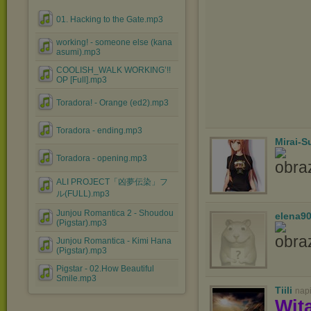
01. Hacking to the Gate.mp3
working! - someone else (kana
asumi).mp3
COOLISH_WALK WORKING’!!
OP [Full].mp3
Toradora! - Orange (ed2).mp3
Toradora - ending.mp3
Mirai-
Toradora - opening.mp3
ALI PROJECT「凶夢伝染」フ
ル(FULL).mp3
Junjou Romantica 2 - Shoudou
elena9
(Pigstar).mp3
Junjou Romantica - Kimi Hana
(Pigstar).mp3
Pigstar - 02.How Beautiful
Smile.mp3
Tiili
nap
Wit