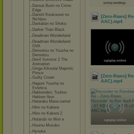
sortuj według:
Dansai Bunri no Crime
Edge
Danshi Koukousei no
[Zero-Raws] Rec
Nichijou
AAC)
.mp4
Dantalian no Shoka
Darker Than Black
Deadman Wonderland
Deadman Wonderland
OVA
Densetsu no Yuusha no
Densetsu
Devil Survivor 2 The
oglądaj online
Animation
Ginga Kikoutai Majestic
Prince
[Zero-Raws] Rec
Guilty Crown
AAC)
.mp4
Hagure Yuusha no
Estetica
Hakkenden; Touhou
Hakken Ibun
Hataraku Maou-sama!
Hiiro no Kakera
Hiiro no Kakera 2
Hotarubi no Mori e
oglądaj online
Hourou Musuko
Hyouka