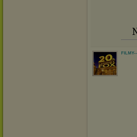
N
FILMY-