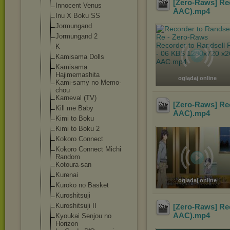
[Zero-Raws] Rec
Innocent Venus
AAC)
.mp4
Inu X Boku SS
Jormungand
Jormungand 2
K
Kamisama Dolls
Kamisama
Hajimemashita
oglądaj online
Kami-samy no Memo-
chou
Karneval (TV)
[Zero-Raws] Rec
Kill me Baby
AAC)
.mp4
Kimi to Boku
Kimi to Boku 2
Kokoro Connect
Kokoro Connect Michi
Random
Kotoura-san
Kurenai
oglądaj online
Kuroko no Basket
Kuroshitsuji
Kuroshitsuji II
[Zero-Raws] Rec
AAC)
.mp4
Kyoukai Senjou no
Horizon