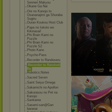
Sennen Makyou
Okane Ga Nai
Ore no Kanojo to
Osananajimi ga Shuraba
Sugiru
Ouran Koukou Host Club
Papa no Iukoto wo
Kikinasai!
Phi Brain Kami no
Puzzle
Phi Brain Kami no
Puzzle S2
Photo Kano
Psycho-Pass
Recorder to Randoseru
Recorder to Randsell
Re
Robotics;Notes
Sacred Seven
Saint Seiya Omega
Sakamichi no Apollon
Sakurasou no Pet na
Kanojo
Sankarea
Sasami-san@Gan
baranai