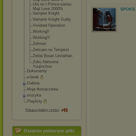
Uta no☆Prince-sama
♪
Maji Love 2000%
SPOKS_
Vampire Knight
Vampire Knight Guilty
Vividred Operation
Working!!
Working'!!
Zetman
Zetsuen no Tempest
Zettai Bouei Leviathan
Zoku Natsume
Yuujinchou
Dokumenty
e-book
Galeria
Moje tłumaczenia
muzyka
Playlisty
Pokazuj foldery i treści
Ostatnio pobierane pliki