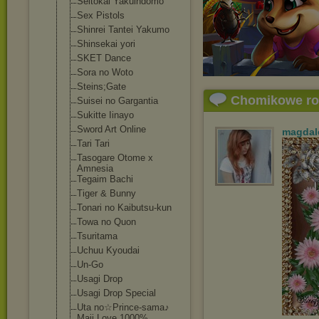
Seitokai Yakuindomo
Sex Pistols
Shinrei Tantei Yakumo
Shinsekai yori
SKET Dance
Sora no Woto
Steins;Gate
Chomikowe r
Suisei no Gargantia
Sukitte Iinayo
Sword Art Online
magdal
Tari Tari
Tasogare Otome x
Amnesia
Tegaim Bachi
Tiger & Bunny
Tonari no Kaibutsu-kun
Towa no Quon
Tsuritama
Uchuu Kyoudai
Un-Go
Usagi Drop
Usagi Drop Special
Uta no☆Prince-sama
♪
Maji Love 1000%