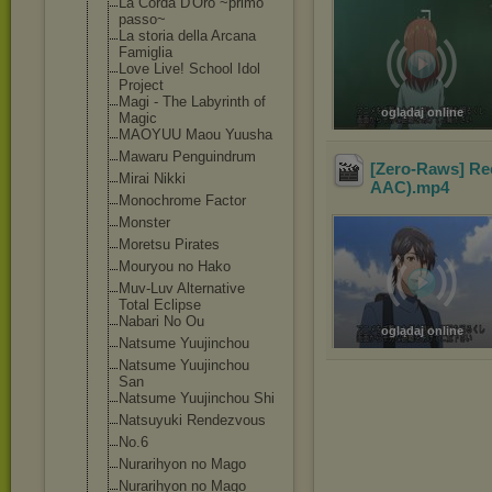
La Corda D'Oro ~primo
passo~
La storia della Arcana
Famiglia
Love Live! School Idol
Project
Magi - The Labyrinth of
oglądaj online
Magic
MAOYUU Maou Yuusha
Mawaru Penguindrum
[Zero-Raws] Rec
Mirai Nikki
AAC)
.mp4
Monochrome Factor
Monster
Moretsu Pirates
Mouryou no Hako
Muv-Luv Alternative
Total Eclipse
Nabari No Ou
oglądaj online
Natsume Yuujinchou
Natsume Yuujinchou
San
Natsume Yuujinchou Shi
Natsuyuki Rendezvous
No.6
Nurarihyon no Mago
Nurarihyon no Mago