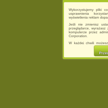
Wykorzystujemy pliki c
usprawnienia korzyst
wyświetlenia reklam dop
Jeśli nie zmienisz ust
przeglądarce, wyrażasz
komputerze przez admin
Corporation.
W każdej chwili możesz
cookies w swojej przeglą
w naszej Pol
Prze
http://chomikuj.pl/Polity
Jednocześnie informuje
może spowodować ogr
Chomikuj.pl.
W przypadku braku twojej
prosimy o opuszczenie se
Wykorzystanie plików c
(dostosowanie reklam do
działań marketingowych).
Wyrażenie sprzeciwu spo
będzie dopasowana do Tw