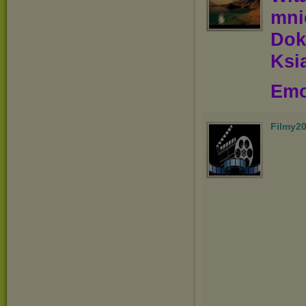
mn
Dok
Ksią
Emo
Filmy2