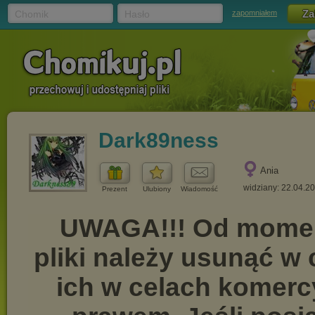
Chomik
Hasło
zapomniałem
Dark89ness
Ania
widziany: 22.04.2
Prezent
Ulubiony
Wiadomość