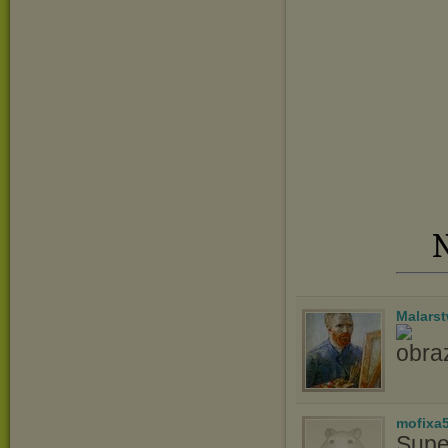
N
Malars
mofixa
Supe