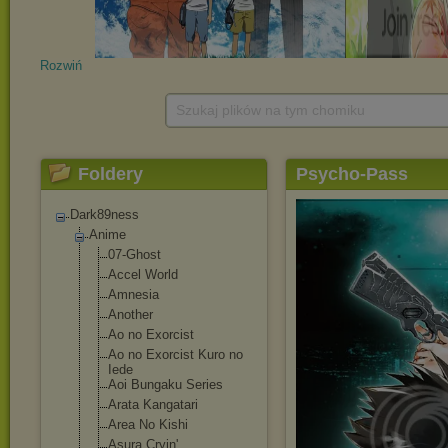
Rozwiń
Szukaj plików na tym chomiku
Foldery
Psycho-Pass
Dark89ness
Anime
07-Ghost
Accel World
Amnesia
Another
Ao no Exorcist
Ao no Exorcist Kuro no
Iede
Aoi Bungaku Series
Arata Kangatari
Area No Kishi
Asura Cryin'