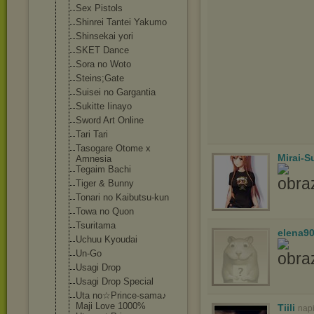
Sex Pistols
Shinrei Tantei Yakumo
Shinsekai yori
SKET Dance
Sora no Woto
Steins;Gate
Suisei no Gargantia
Sukitte Iinayo
Sword Art Online
Tari Tari
Tasogare Otome x
Mirai-
Amnesia
Tegaim Bachi
Tiger & Bunny
Tonari no Kaibutsu-kun
Towa no Quon
Tsuritama
elena9
Uchuu Kyoudai
Un-Go
Usagi Drop
Usagi Drop Special
Uta no☆Prince-sama
♪
Maji Love 1000%
Tiili
nap