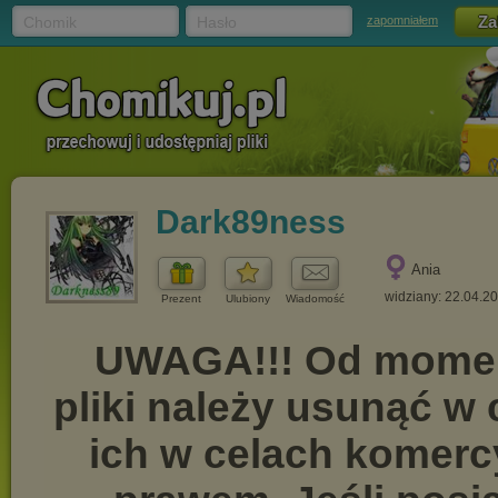
Chomik
Hasło
zapomniałem
Dark89ness
Ania
widziany: 22.04.2
Prezent
Ulubiony
Wiadomość