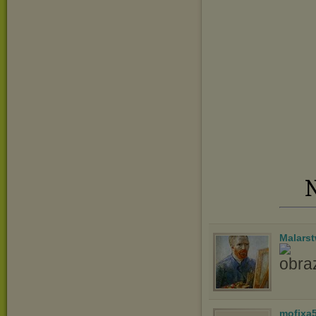
N
Malars
mofixa