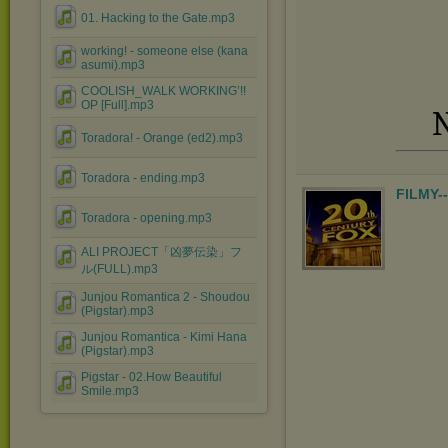
01. Hacking to the Gate.mp3
working! - someone else (kana
asumi).mp3
COOLISH_WALK WORKING’!!
OP [Full].mp3
N
Toradora! - Orange (ed2).mp3
Toradora - ending.mp3
FILMY-
Toradora - opening.mp3
ALI PROJECT「凶夢伝染」フ
ル(FULL).mp3
Junjou Romantica 2 - Shoudou
(Pigstar).mp3
Junjou Romantica - Kimi Hana
(Pigstar).mp3
Pigstar - 02.How Beautiful
Smile.mp3