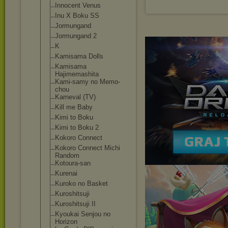
Innocent Venus
Inu X Boku SS
Jormungand
Jormungand 2
K
Kamisama Dolls
Kamisama
Hajimemashita
Kami-samy no Memo-
chou
Karneval (TV)
Kill me Baby
Kimi to Boku
Kimi to Boku 2
Kokoro Connect
Kokoro Connect Michi
Random
Kotoura-san
Kurenai
Kuroko no Basket
Kuroshitsuji
Kuroshitsuji II
Kyoukai Senjou no
Horizon