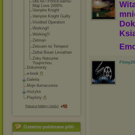
Uta no☆Prince-sama
♪
Wit
Maji Love 2000%
Vampire Knight
mn
Vampire Knight Guilty
Dok
Vividred Operation
Working!!
Ksią
Working'!!
Zetman
Emo
Zetsuen no Tempest
Zettai Bouei Leviathan
Zoku Natsume
Filmy2
Yuujinchou
Dokumenty
e-book
Galeria
Moje tłumaczenia
muzyka
Playlisty
Pokazuj foldery i treści
Ostatnio pobierane pliki