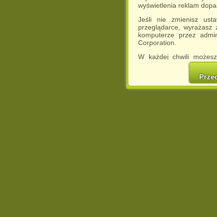
wyświetlenia reklam dop
Jeśli nie zmienisz ust
przeglądarce, wyrażasz
komputerze przez admin
Corporation.
W każdej chwili możesz
cookies w swojej przeglą
w naszej Pol
Prze
http://chomikuj.pl/Polity
Jednocześnie informuje
może spowodować ogr
Chomikuj.pl.
W przypadku braku twojej
prosimy o opuszczenie se
Wykorzystanie plików c
(dostosowanie reklam do
działań marketingowych).
Wyrażenie sprzeciwu spo
będzie dopasowana do Tw
wyświetlona przypadkowo
Istnieje możliwość zmian
sposób uniemożliwiając