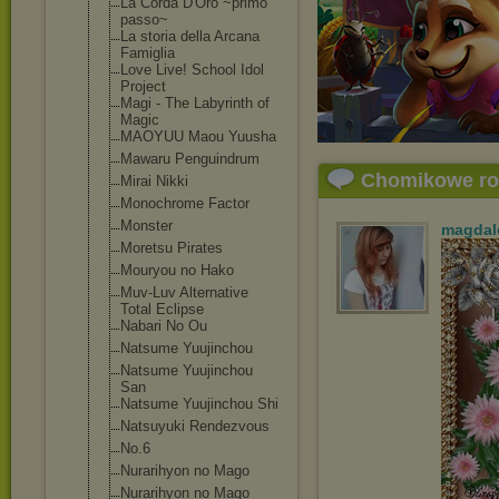
La Corda D'Oro ~primo
passo~
La storia della Arcana
Famiglia
Love Live! School Idol
Project
Magi - The Labyrinth of
Magic
MAOYUU Maou Yuusha
Mawaru Penguindrum
Chomikowe r
Mirai Nikki
Monochrome Factor
Monster
magdal
Moretsu Pirates
Mouryou no Hako
Muv-Luv Alternative
Total Eclipse
Nabari No Ou
Natsume Yuujinchou
Natsume Yuujinchou
San
Natsume Yuujinchou Shi
Natsuyuki Rendezvous
No.6
Nurarihyon no Mago
Nurarihyon no Mago