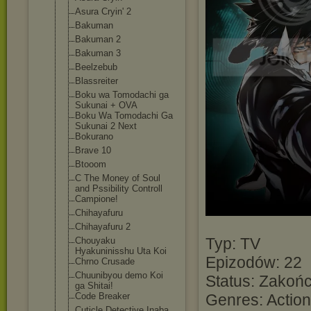
Asura Cryin' 2
Bakuman
Bakuman 2
Bakuman 3
Beelzebub
Blassreiter
Boku wa Tomodachi ga
Sukunai + OVA
Boku Wa Tomodachi Ga
Sukunai 2 Next
Bokurano
Brave 10
Btooom
C The Money of Soul
and Pssibility Controll
Campione!
Chihayafuru
Chihayafuru 2
Typ: TV
Chouyaku
Hyakuninisshu Uta Koi
Epizodów: 22
Chrno Crusade
Chuunibyou demo Koi
Status: Zakoń
ga Shitai!
Code Breaker
Genres: Action
Cuticle Detective Inaba