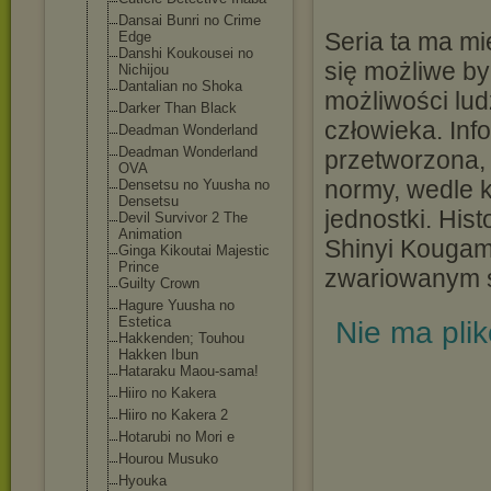
Dansai Bunri no Crime
Seria ta ma mie
Edge
Danshi Koukousei no
się możliwe b
Nichijou
Dantalian no Shoka
możliwości lu
Darker Than Black
człowieka. Inf
Deadman Wonderland
Deadman Wonderland
przetworzona, 
OVA
normy, wedle k
Densetsu no Yuusha no
Densetsu
jednostki. His
Devil Survivor 2 The
Animation
Shinyi Kougam
Ginga Kikoutai Majestic
Prince
zwariowanym ś
Guilty Crown
Hagure Yuusha no
Estetica
Nie ma pli
Hakkenden; Touhou
Hakken Ibun
Hataraku Maou-sama!
Hiiro no Kakera
Hiiro no Kakera 2
Hotarubi no Mori e
Hourou Musuko
Hyouka