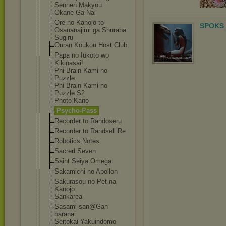
Sennen Makyou
Okane Ga Nai
Ore no Kanojo to
SPOKS_
Osananajimi ga Shuraba
Sugiru
Ouran Koukou Host Club
Papa no Iukoto wo
Kikinasai!
Phi Brain Kami no
Puzzle
Phi Brain Kami no
Puzzle S2
Photo Kano
Psycho-Pass
Recorder to Randoseru
Recorder to Randsell Re
Robotics;Notes
Sacred Seven
Saint Seiya Omega
Sakamichi no Apollon
Sakurasou no Pet na
Kanojo
Sankarea
Sasami-san@Gan
baranai
Seitokai Yakuindomo