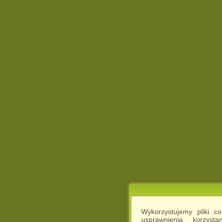
Wykorzystujemy pliki c
usprawnienia korzyst