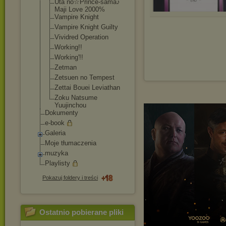
Uta no☆Prince-sama
♪
Maji Love 2000%
Vampire Knight
Vampire Knight Guilty
Vividred Operation
Working!!
Working'!!
Zetman
Zetsuen no Tempest
Zettai Bouei Leviathan
Zoku Natsume
Yuujinchou
Dokumenty
e-book
Galeria
Moje tłumaczenia
muzyka
Playlisty
Pokazuj foldery i treści
Ostatnio pobierane pliki