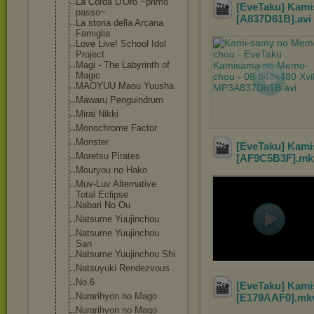
La Corda D'Oro ~primo
[EveTaku] Kami
passo~
[A837D61B]
.avi
La storia della Arcana
Famiglia
Love Live! School Idol
Project
Magi - The Labyrinth of
Magic
MAOYUU Maou Yuusha
Mawaru Penguindrum
Mirai Nikki
Monochrome Factor
Monster
[EveTaku] Kami
Moretsu Pirates
[AF9C5B3F]
.m
Mouryou no Hako
Muv-Luv Alternative
Total Eclipse
Nabari No Ou
Natsume Yuujinchou
Natsume Yuujinchou
San
Natsume Yuujinchou Shi
Natsuyuki Rendezvous
No.6
[EveTaku] Kami
Nurarihyon no Mago
[E179AAF0]
.mk
Nurarihyon no Mago