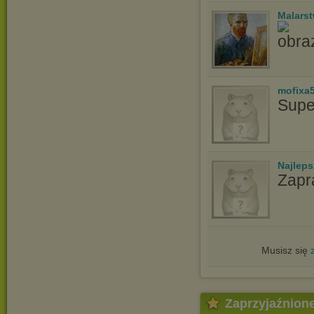
Malars
mofixa
Supe
Najlep
Zapr
Musisz się
Zaprzyjaźnion