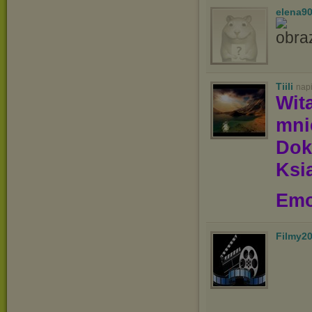
elena9
Tiili
nap
Wit
mn
Dok
Ksią
Emo
Filmy2