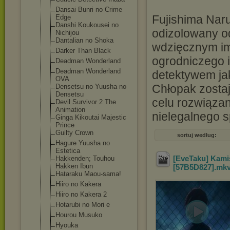
Dansai Bunri no Crime
Fujishima Naru
Edge
Danshi Koukousei no
odizolowany od
Nichijou
Dantalian no Shoka
wdzięcznym im
Darker Than Black
ogrodniczego i
Deadman Wonderland
Deadman Wonderland
detektywem jak
OVA
Chłopak zostaj
Densetsu no Yuusha no
Densetsu
celu rozwiązan
Devil Survivor 2 The
Animation
nielegalnego s
Ginga Kikoutai Majestic
Prince
Guilty Crown
sortuj według:
Hagure Yuusha no
Estetica
[EveTaku] Kami
Hakkenden; Touhou
Hakken Ibun
[57B5D827]
.mk
Hataraku Maou-sama!
Hiiro no Kakera
Hiiro no Kakera 2
Hotarubi no Mori e
Hourou Musuko
Hyouka