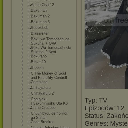
Asura Cryin' 2
Bakuman
Bakuman 2
Bakuman 3
Beelzebub
Blassreiter
Boku wa Tomodachi ga
Sukunai + OVA
Boku Wa Tomodachi Ga
Sukunai 2 Next
Bokurano
Brave 10
Btooom
C The Money of Soul
and Pssibility Controll
Campione!
Chihayafuru
Chihayafuru 2
Typ: TV
Chouyaku
Hyakuninisshu Uta Koi
Epizodów: 12
Chrno Crusade
Chuunibyou demo Koi
Status: Zakoń
ga Shitai!
Code Breaker
Genres: Myste
Cuticle Detective Inaba