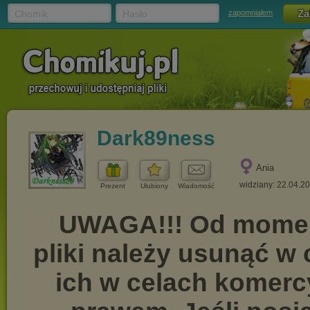
Chomik
Hasło
zapomniałem
Dark89ness
Ania
widziany: 22.04.2
Prezent
Ulubiony
Wiadomość