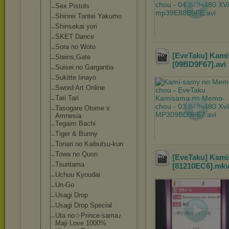
Sex Pistols
Shinrei Tantei Yakumo
Shinsekai yori
SKET Dance
Sora no Woto
[EveTaku] Kami
Steins;Gate
[09BD9F67]
.avi
Suisei no Gargantia
Sukitte Iinayo
Sword Art Online
Tari Tari
Tasogare Otome x
Amnesia
Tegaim Bachi
Tiger & Bunny
Tonari no Kaibutsu-kun
Towa no Quon
[EveTaku] Kami
Tsuritama
[81210EC6]
.mk
Uchuu Kyoudai
Un-Go
Usagi Drop
Usagi Drop Special
Uta no☆Prince-sama
♪
Maji Love 1000%