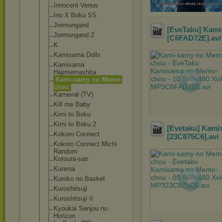
Innocent Venus
Inu X Boku SS
Jormungand
[EveTaku] Kami
Jormungand 2
[C6FAD72E]
.av
K
Kamisama Dolls
Kamisama
Hajimemashita
Kami-samy no Memo-
chou
Karneval (TV)
Kill me Baby
Kimi to Boku
Kimi to Boku 2
[Evetaku] Kami
Kokoro Connect
[23C875C6]
.avi
Kokoro Connect Michi
Random
Kotoura-san
Kurenai
Kuroko no Basket
Kuroshitsuji
Kuroshitsuji II
Kyoukai Senjou no
Horizon