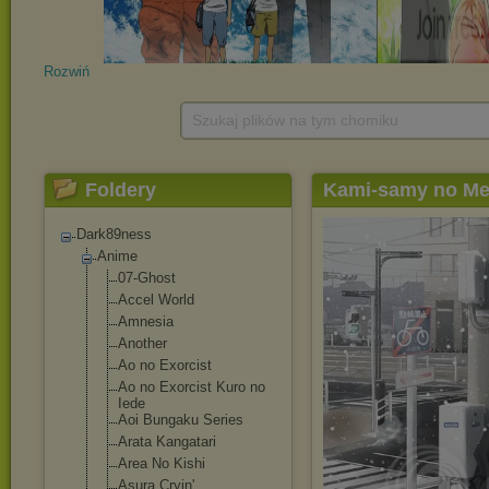
Rozwiń
Szukaj plików na tym chomiku
Foldery
Kami-samy no M
Dark89ness
Anime
07-Ghost
Accel World
Amnesia
Another
Ao no Exorcist
Ao no Exorcist Kuro no
Iede
Aoi Bungaku Series
Arata Kangatari
Area No Kishi
Asura Cryin'