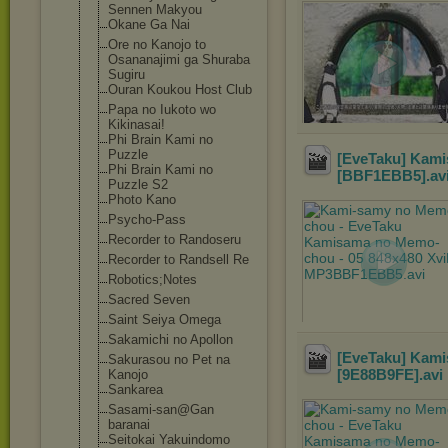
Sennen Makyou
Okane Ga Nai
Ore no Kanojo to
Osananajimi ga Shuraba
Sugiru
Ouran Koukou Host Club
Papa no Iukoto wo
Kikinasai!
Phi Brain Kami no
Puzzle
[EveTaku] Kami
Phi Brain Kami no
[BBF1EBB5]
.av
Puzzle S2
Photo Kano
Psycho-Pass
Recorder to Randoseru
Recorder to Randsell Re
Robotics;Notes
Sacred Seven
Saint Seiya Omega
Sakamichi no Apollon
[EveTaku] Kami
Sakurasou no Pet na
[9E88B9FE]
.avi
Kanojo
Sankarea
Sasami-san@Gan
baranai
Seitokai Yakuindomo