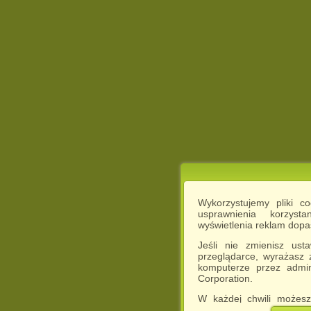
Wykorzystujemy pliki c
usprawnienia korzyst
wyświetlenia reklam dop
Jeśli nie zmienisz ust
przeglądarce, wyrażasz
komputerze przez admin
Corporation.
W każdej chwili możesz
cookies w swojej przeglą