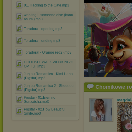
01. Hacking to the Gate.mp3
working! - someone else (kana
asumi).mp3
Toradora - opening.mp3
Toradora - ending.mp3
Toradora! - Orange (ed2).mp3
COOLISH_WALK WORKING’!!
OP [Full].mp3
Junjou Romantica - Kimi Hana
(Pigstar).mp3
Junjou Romantica 2 - Shoudou
Chomikowe r
(Pigstar).mp3
Pigstar - 01.Eien no
magdal
Sonzaisha.mp3
Pigstar - 02.How Beautiful
Smile.mp3