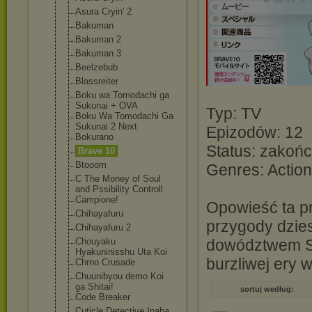
Asura Cryin' 2
Bakuman
Bakuman 2
Bakuman 3
Beelzebub
Blassreiter
Boku wa Tomodachi ga
Sukunai + OVA
Typ: TV
Boku Wa Tomodachi Ga
Sukunai 2 Next
Epizodów: 12
Bokurano
Status: zakoń
Brave 10
Btooom
Genres: Action
C The Money of Soul
and Pssibility Controll
Campione!
Opowieść ta p
Chihayafuru
przygody dzie
Chihayafuru 2
Chouyaku
dowództwem S
Hyakuninisshu Uta Koi
burzliwej ery 
Chrno Crusade
Chuunibyou demo Koi
ga Shitai!
sortuj według:
Code Breaker
Cuticle Detective Inaba