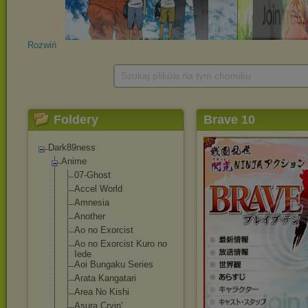
Rozwiń
Szukaj plików na tym chomiku
Foldery
Brave 10
Dark89ness
Anime
07-Ghost
Accel World
Amnesia
Another
Ao no Exorcist
Ao no Exorcist Kuro no
Iede
Aoi Bungaku Series
Arata Kangatari
Area No Kishi
Asura Cryin'