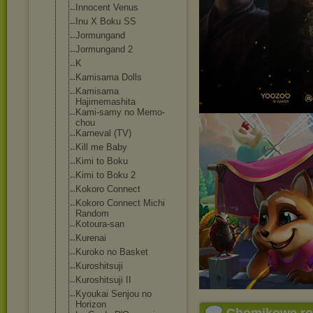
Innocent Venus
Inu X Boku SS
Jormungand
Jormungand 2
K
Kamisama Dolls
Kamisama
Hajimemashita
Kami-samy no Memo-
chou
Karneval (TV)
Kill me Baby
Kimi to Boku
Kimi to Boku 2
Kokoro Connect
Kokoro Connect Michi
Random
Kotoura-san
Kurenai
Kuroko no Basket
Kuroshitsuji
Kuroshitsuji II
Kyoukai Senjou no
Horizon