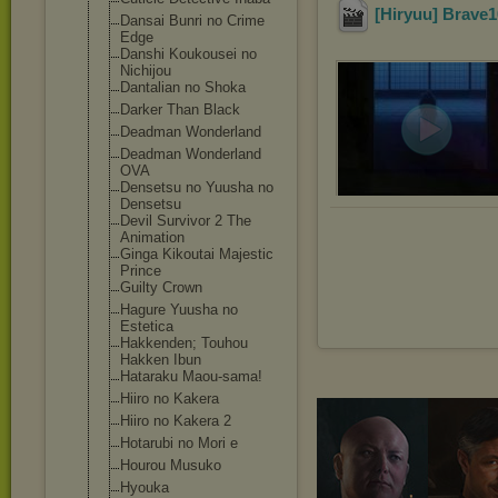
[Hiryuu] Brave
Dansai Bunri no Crime
Edge
Danshi Koukousei no
Nichijou
Dantalian no Shoka
Darker Than Black
Deadman Wonderland
Deadman Wonderland
OVA
Densetsu no Yuusha no
Densetsu
Devil Survivor 2 The
Animation
Ginga Kikoutai Majestic
Prince
Guilty Crown
Hagure Yuusha no
Estetica
Hakkenden; Touhou
Hakken Ibun
Hataraku Maou-sama!
Hiiro no Kakera
Hiiro no Kakera 2
Hotarubi no Mori e
Hourou Musuko
Hyouka