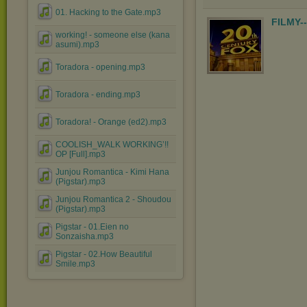
01. Hacking to the Gate.mp3
FILMY-
working! - someone else (kana
asumi).mp3
Toradora - opening.mp3
Toradora - ending.mp3
Toradora! - Orange (ed2).mp3
COOLISH_WALK WORKING’!!
OP [Full].mp3
Junjou Romantica - Kimi Hana
(Pigstar).mp3
Junjou Romantica 2 - Shoudou
(Pigstar).mp3
Pigstar - 01.Eien no
Sonzaisha.mp3
Pigstar - 02.How Beautiful
Smile.mp3