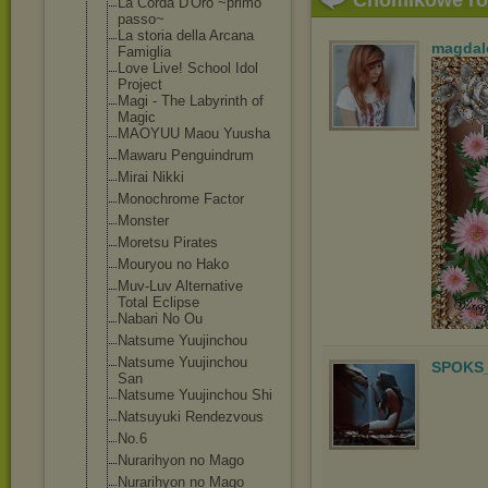
Chomikowe r
La Corda D'Oro ~primo
passo~
La storia della Arcana
magdal
Famiglia
Love Live! School Idol
Project
Magi - The Labyrinth of
Magic
MAOYUU Maou Yuusha
Mawaru Penguindrum
Mirai Nikki
Monochrome Factor
Monster
Moretsu Pirates
Mouryou no Hako
Muv-Luv Alternative
Total Eclipse
Nabari No Ou
Natsume Yuujinchou
Natsume Yuujinchou
SPOKS_
San
Natsume Yuujinchou Shi
Natsuyuki Rendezvous
No.6
Nurarihyon no Mago
Nurarihyon no Mago