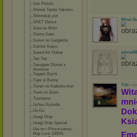
Sex Pistols
Shinrei Tantei Yakumo
Shinsekai yori
Mirai-
SKET Dance
Sora no Woto
Steins;Gate
Suisei no Gargantia
Sukitte Iinayo
elena9
Sword Art Online
Tari Tari
Tasogare Otome x
Amnesia
Tegaim Bachi
Tiger & Bunny
Tiili
nap
Tonari no Kaibutsu-kun
Wit
Towa no Quon
Tsuritama
mn
Uchuu Kyoudai
Dok
Un-Go
Usagi Drop
Ksią
Usagi Drop Special
Uta no☆Prince-sama
♪
Emo
Maji Love 1000%