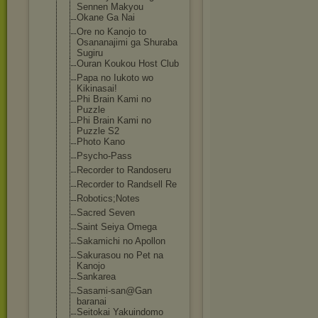
Sennen Makyou
Okane Ga Nai
Ore no Kanojo to
Osananajimi ga Shuraba
Sugiru
Ouran Koukou Host Club
Papa no Iukoto wo
Kikinasai!
Phi Brain Kami no
Puzzle
Phi Brain Kami no
Puzzle S2
Photo Kano
Psycho-Pass
Recorder to Randoseru
Recorder to Randsell Re
Robotics;Notes
Sacred Seven
Saint Seiya Omega
Sakamichi no Apollon
Sakurasou no Pet na
Kanojo
Sankarea
Sasami-san@Gan
baranai
Seitokai Yakuindomo