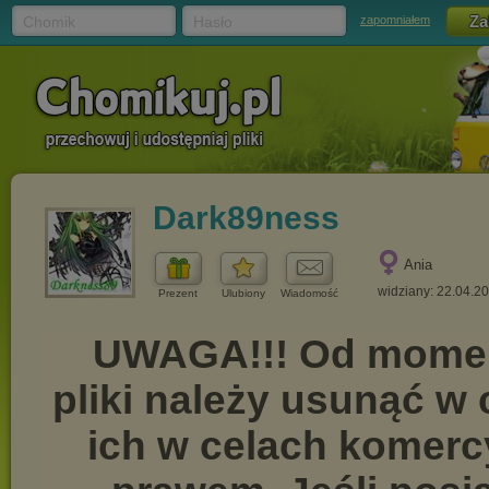
Chomik
Hasło
zapomniałem
Dark89ness
Ania
widziany: 22.04.2
Prezent
Ulubiony
Wiadomość