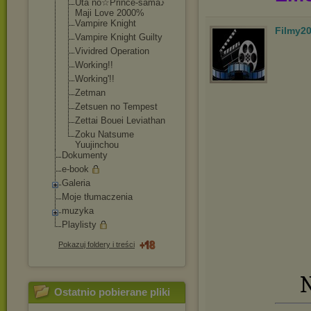
Uta no☆Prince-sama
♪
Maji Love 2000%
Vampire Knight
Filmy2
Vampire Knight Guilty
Vividred Operation
Working!!
Working'!!
Zetman
Zetsuen no Tempest
Zettai Bouei Leviathan
Zoku Natsume
Yuujinchou
Dokumenty
e-book
Galeria
Moje tłumaczenia
muzyka
Playlisty
Pokazuj foldery i treści
N
Ostatnio pobierane pliki