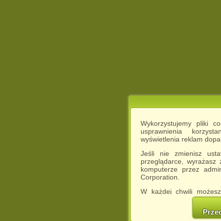
Wykorzystujemy pliki c
usprawnienia korzyst
wyświetlenia reklam dop
Jeśli nie zmienisz ust
przeglądarce, wyrażasz
komputerze przez admin
Corporation.
W każdej chwili możesz
cookies w swojej przeglą
w naszej Pol
Prze
http://chomikuj.pl/Polity