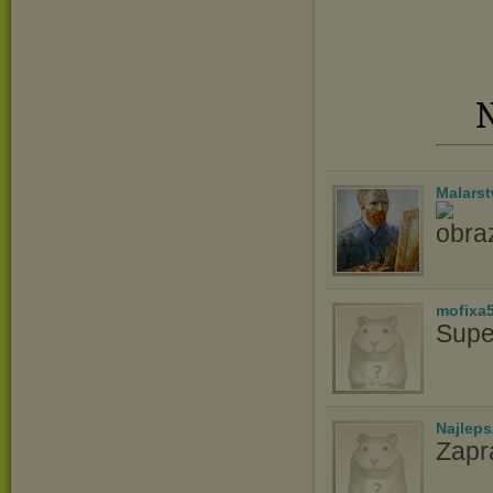
N
Malars
mofixa
Supe
Najlep
Zapr