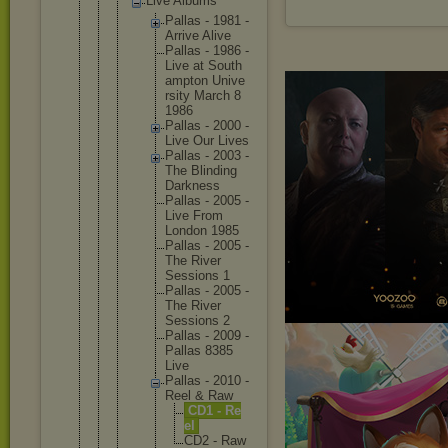
Live Albums
Palla
s - 1981 -
Arriv
e Alive
Palla
s - 1986 -
Live at South
ampto
n Unive
rsity March 8
1986
Palla
s - 2000 -
Live Our Lives
Palla
s - 2003 -
The Blind
ing
Darkn
ess
Palla
s - 2005 -
Live From
Londo
n 1985
Palla
s - 2005 -
The River
Sessi
ons 1
Palla
s - 2005 -
The River
Sessi
ons 2
Palla
s - 2009 -
Palla
s 8385
Live
Palla
s - 2010 -
Reel & Raw
CD
1 - Re
el
CD
2 - Ra
w