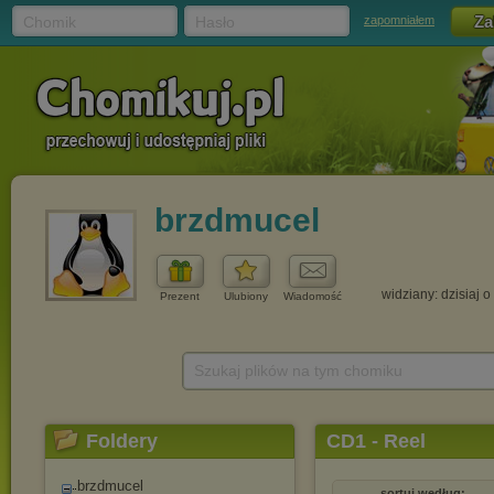
Chomik
Hasło
zapomniałem
brzdmucel
widziany: dzisiaj o
Prezent
Ulubiony
Wiadomość
Szukaj plików na tym chomiku
Foldery
CD1 - Reel
brzdmucel
sortuj według: