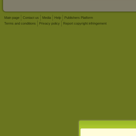
Main page
Contact us
Media
Help
Publishers Platform
Terms and conditions
Privacy policy
Report copyright infringement