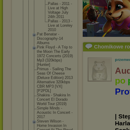
Palla
s - 2011 -
Live at High
Volta
ge July
24th 2011
Palla
s - 2013 -
Live at Lorel
ey
2010
Pat Benatar -
Discography
-14
Albums
Chomikowe r
Pink Floyd - A Trip to
the Moon The Early
1972 Concerts (2019)
przeme
Mp3 (320kbps)
[Hunter]
Aud
Primus - Sailing The
Seas Of Cheese
(Deluxe Edition) 2013
po
Alternative 320kbps
CBR MP3 [VX]
Pro
[P2PDL]
Shakira - Shakira In
Concert El Dorado
World Tour (2019)
Simple Minds -
Acoustic In Concert -
| Ste
2017
Steven Wilson -
Harl
Home Invasion In
Concert At The Royal