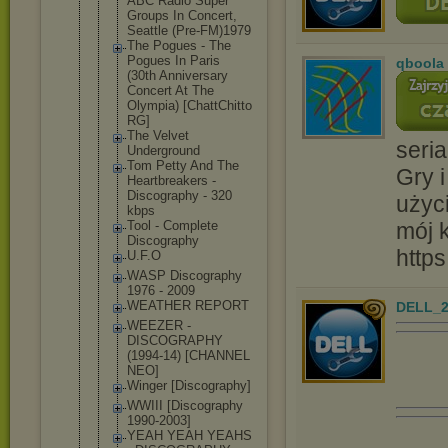
ABC Radio Super
Groups In Concert,
Seattle (Pre-FM)197
9
The Pogues - The
Pogues In Paris
qboola
(30th Anniversary
Concert At The
Olympia) [ChattChitt
o
RG]
The Velvet
seria
Underground
Tom Petty And The
Gry i
Heartbreake
rs -
Discography - 320
użyc
kbps
Tool - Complete
mój 
Discography
http
U.F.O
WASP Discography
1976 - 2009
WEATHER REPORT
DELL_2
WEEZER -
DISCOGRAPHY
(1994-14) [CHANNEL
NEO]
Winger [Discograph
y]
WWIII [Discograph
y
1990-2003]
YEAH YEAH YEAHS