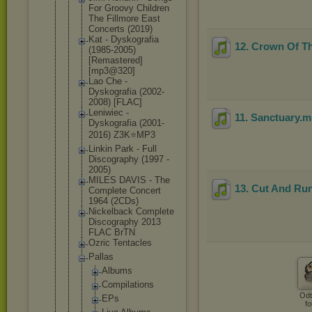
For Groovy Children
The Fillmore East
Concerts (2019)
Kat - Dyskografia
12. Crown Of T
(1985-2005)
[Remastered
]
[mp3@320]
Lao Che -
Dyskografia (2002-
2008) [FLAC]
Leniwiec -
11. Sanctuary
.
Dyskografia (2001-
2016) Z3K⭐MP3
Linkin Park - Full
Discography (1997 -
2005)
MILES DAVIS - The
13. Cut And Ru
Complete Concert
1964 (2CDs)
Nickelback Complete
Discography 2013
FLAC BrTN
Ozric Tentacles
Pallas
Albums
Compilat
ions
Odt
EPs
fo