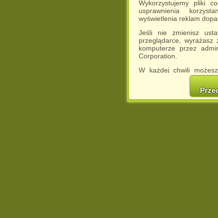
Wykorzystujemy pliki c
usprawnienia korzyst
wyświetlenia reklam dop
Jeśli nie zmienisz ust
przeglądarce, wyrażasz
komputerze przez admin
Corporation.
W każdej chwili możesz
cookies w swojej przeglą
w naszej Pol
Prze
http://chomikuj.pl/Polity
Jednocześnie informuje
może spowodować ogr
Chomikuj.pl.
W przypadku braku twojej
prosimy o opuszczenie se
Wykorzystanie plików c
(dostosowanie reklam do
działań marketingowych).
Wyrażenie sprzeciwu spo
będzie dopasowana do Tw
wyświetlona przypadkowo