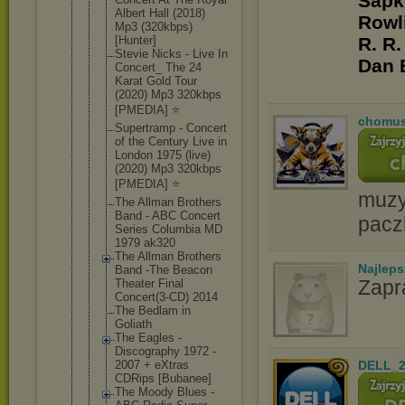
Sapko
Albert Hall (2018)
Rowli
Mp3 (320kbps)
[Hunter]
R. R.
Stevie Nicks - Live In
Dan 
Concert_ The 24
Karat Gold Tour
(2020) Mp3 320kbps
[PMEDIA] ⭐️
chomu
Supertramp - Concert
of the Century Live in
London 1975 (live)
(2020) Mp3 320kbps
[PMEDIA] ⭐️
muzyc
The Allman Brothers
Band - ABC Concert
pacz
Series Columbia MD
1979 ak320
The Allman Brothers
Najlep
Band -The Beacon
Zapr
Theater Final
Concert(3-C
D) 2014
The Bedlam in
Goliath
The Eagles -
Discography 1972 -
2007 + eXtras
DELL_2
CDRips [Bubanee]
The Moody Blues -