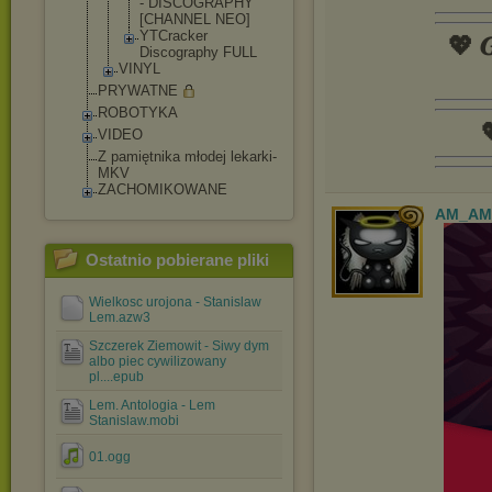
- DISCOGRAPHY
[CHANNEL NEO]
YTCracker
💖 𝑮
Discography FULL
VINYL
PRYWATNE
ROBOTYKA

VIDEO
Z pamiętnika młodej lekarki-
MKV
ZACHOMIKOWANE
AM_AM
Ostatnio pobierane pliki
Wielkosc urojona - Stanislaw
Lem.azw3
Szczerek Ziemowit - Siwy dym
albo piec cywilizowany
pl....epub
Lem. Antologia - Lem
Stanislaw.mobi
01.ogg