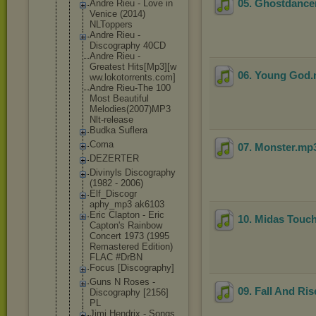
05. Ghostdance
Andre Rieu - Love in
Venice (2014)
NLToppers
Andre Rieu -
Discography 40CD
Andre Rieu -
Greatest Hits[Mp3][w
06. Young God
ww.lokotorr
ents.com]
Andre Rieu-The 100
Most Beautiful
Melodies(20
07)MP3
Nlt-release
Budka Suflera
Coma
07. Monster
.mp
DEZERTER
Divinyls Discography
(1982 - 2006)
Elf_Discogr
aphy_mp3 ak6103
Eric Clapton - Eric
10. Midas Touc
Capton's Rainbow
Concert 1973 (1995
Remastered Edition)
FLAC #DrBN
Focus [Discograph
y]
Guns N Roses -
09. Fall And Ris
Discography [2156]
PL
Jimi Hendrix - Songs