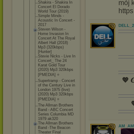
mój 
Shakira - Shakira In
Concert El Dorado
http
World Tour (2019)
Simple Minds -
Acoustic In Concert -
2017
DELL_2
Steven Wilson -
Home Invasion In
Concert At The Royal
Albert Hall (2018)
Mp3 (320kbps)
[Hunter]
Stevie Nicks - Live In
Concert_ The 24
Karat Gold Tour
(2020) Mp3 320kbps
[PMEDIA] ⭐️
💖 𝑮
Supertramp - Concert
of the Century Live in
London 1975 (live)
(2020) Mp3 320kbps
[PMEDIA] ⭐️

The Allman Brothers
Band - ABC Concert
Series Columbia MD
1979 ak320
The Allman Brothers
AM_AM
Band -The Beacon
Theater Final