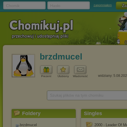
Chomik
Hasło
zapomniałem
brzdmucel
widziany: 5.08.20
Prezent
Ulubiony
Wiadomość
Szukaj plików na tym chomiku
Foldery
Singles
brzdmucel
2000 - Leader Of M