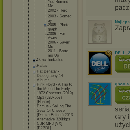
You Remin
d
Me
pacz
2002 - Hero
2003 - Somed
ay
Najlep
2005 - Photo
Zapr
graph
2006 - Far
Away
2006 - Savin
'
Me
2011 - Botto
DELL_2
ms Up
Ozric Tentacles
Pallas
Pat Benatar -
Discography
-14
Albums
qboola
Pink Floyd - A Trip to
the Moon The Early
1972 Concerts (2019)
Mp3 (320kbps)
[Hunter]
Primus - Sailing The
seria
Seas Of Cheese
(Deluxe Edition) 2013
Gry i
Alternative 320kbps
użyc
CBR MP3 [VX]
[P2PDL]