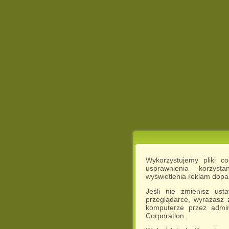
Wykorzystujemy pliki c
usprawnienia korzyst
wyświetlenia reklam dop
Jeśli nie zmienisz ust
przeglądarce, wyrażasz
komputerze przez admin
Corporation.