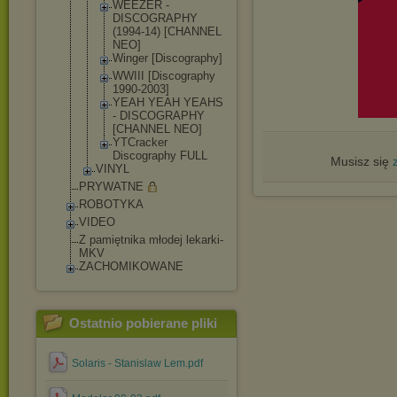
WEEZER -
DISCOGRAPHY
(1994-14) [CHANNEL
NEO]
Winger [Discograph
y]
WWIII [Discograph
y
1990-2003]
YEAH YEAH YEAHS
- DISCOGRAPHY
[CHANNEL NEO]
YTCracker
Discography FULL
Musisz się
VINYL
PRYWATNE
ROBOTYKA
VIDEO
Z pamiętnika młodej lekarki-
MKV
ZACHOMIKOWANE
Ostatnio pobierane pliki
Solaris - Stanislaw Lem.pdf