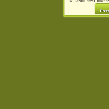
W każdej chwili możesz
cookies w swojej przeglą
w naszej Pol
Prze
http://chomikuj.pl/Polity
Jednocześnie informuje
może spowodować ogr
Chomikuj.pl.
W przypadku braku twojej
prosimy o opuszczenie se
Wykorzystanie plików c
(dostosowanie reklam do
działań marketingowych).
Wyrażenie sprzeciwu spo
będzie dopasowana do Tw
wyświetlona przypadkowo
Istnieje możliwość zmian
sposób uniemożliwiając
urządzeniu końcowym. M
dokonując odpowiednich
internetowej.
Pełną informację na 
http://chomikuj.pl/Polity