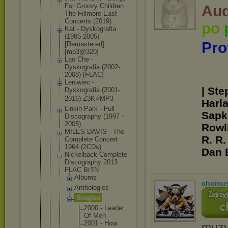
For Groovy Children
Aud
The Fillmore East
Concerts (2019)
po
Kat - Dyskografia
(1985-2005)
Pro
[Remastered
]
[mp3@320]
Lao Che -
Dyskografia (2002-
2008) [FLAC]
Leniwiec -
| Ste
Dyskografia (2001-
2016) Z3K⭐MP3
Harl
Linkin Park - Full
Sapko
Discography (1997 -
2005)
Rowli
MILES DAVIS - The
R. R.
Complete Concert
1964 (2CDs)
Dan 
Nickelback Complete
Discography 2013
FLAC BrTN
Albums
chomu
Antholog
ies
Singles
2000 - Leade
r
Of Men
2001 - How
muzyc