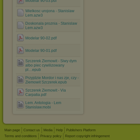
Modelar 90-03.pdf
Wielkosc urojona - Stanislaw
Lem.azw3
Doskonala proznia - Stanislaw
Lem.azw3
Modelar 90-02.pdf
Modelar 90-01.pdf
Szczerek Ziemowit - Siwy dym
albo piec cywilizowany
pl....epub
Przyjdzie Mordor i nas zje, czy -
Ziemowit Szczerek.epub
Szczerek Ziemowit - Via
Carpatia.pdf
Lem. Antologia - Lem
Stanislaw.mobi
Main page
Contact us
Media
Help
Publishers Platform
Terms and conditions
Privacy policy
Report copyright infringement