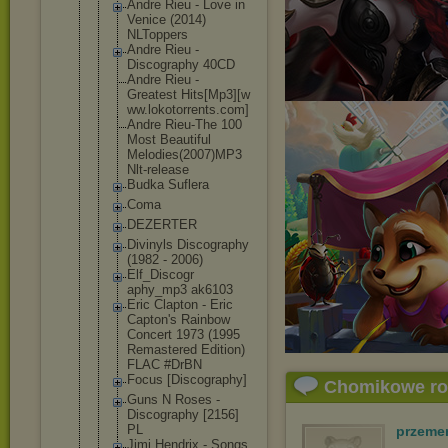
Andre Rieu - Love in
Venice (2014)
NLToppers
Andre Rieu -
Discography 40CD
Andre Rieu -
Greatest Hits[Mp3][w
ww.lokotorr
ents.com]
Andre Rieu-The 100
Most Beautiful
Melodies(20
07)MP3
Nlt-release
Budka Suflera
Coma
DEZERTER
Divinyls Discography
(1982 - 2006)
Elf_Discogr
aphy_mp3 ak6103
Eric Clapton - Eric
Capton's Rainbow
Concert 1973 (1995
Remastered Edition)
FLAC #DrBN
Focus [Discograph
y]
Chomikowe r
Guns N Roses -
Discography [2156]
PL
przeme
Jimi Hendrix - Songs