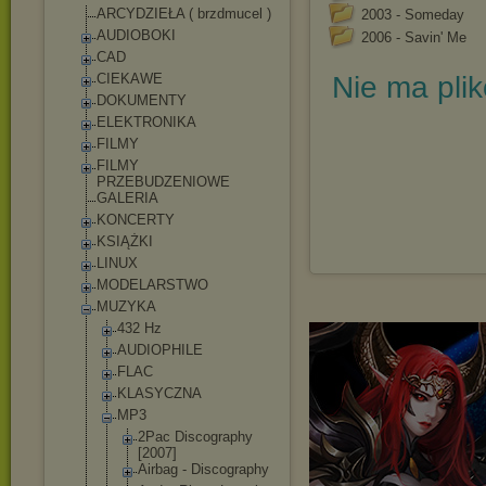
ARCYDZIEŁA ( brzdmucel )
2003 - Someday
AUDIOBOKI
2006 - Savin' Me
CAD
CIEKAWE
Nie ma pli
DOKUMENTY
ELEKTRONIKA
FILMY
FILMY
PRZEBUDZENIOWE
GALERIA
KONCERTY
KSIĄŻKI
LINUX
MODELARSTWO
MUZYKA
432 Hz
AUDIOPHILE
FLAC
KLASYCZNA
MP3
2Pac Discography
[2007]
Airbag - Discography