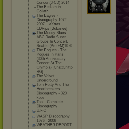
Concert(3-C
D) 2014
The Bedlam in
Goliath
The Eagles -
Discography 1972 -
2007 + eXtras
CDRips [Bubanee]
The Moody Blues -
ABC Radio Super
Groups In Concert,
Seattle (Pre-FM)197
9
The Pogues - The
Pogues In Paris
(30th Anniversary
Concert At The
Olympia) [ChattChitt
o
RG]
The Velvet
Underground
Tom Petty And The
Heartbreake
rs -
Discography - 320
kbps
Tool - Complete
Discography
U.F.O
WASP Discography
1976 - 2009
WEATHER REPORT