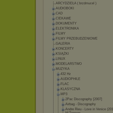
ARCYDZIEŁA ( brzdmucel )
AUDIOBOKI
CAD
CIEKAWE
DOKUMENTY
ELEKTRONIKA
FILMY
FILMY PRZEBUDZENIOWE
GALERIA
KONCERTY
KSIĄŻKI
LINUX
MODELARSTWO
MUZYKA
432 Hz
AUDIOPHILE
FLAC
KLASYCZNA
MP3
2Pac Discography [2007]
Airbag - Discography
Andre Rieu - Love in Venice (20
NLToppers