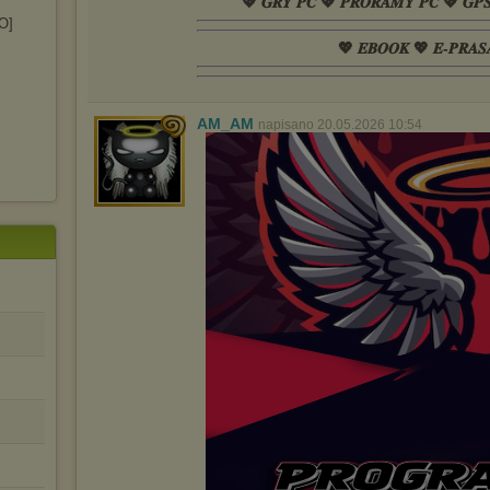
💖 𝑮𝑹𝒀 𝑷𝑪 💖 𝑷𝑹𝑶𝑹𝑨𝑴𝒀 𝑷𝑪 💖 𝑮𝑷
O]
💖 𝑬𝑩𝑶𝑶𝑲 💖 𝑬-𝑷𝑹𝑨𝑺
AM_AM
napisano 20.05.2026 10:54