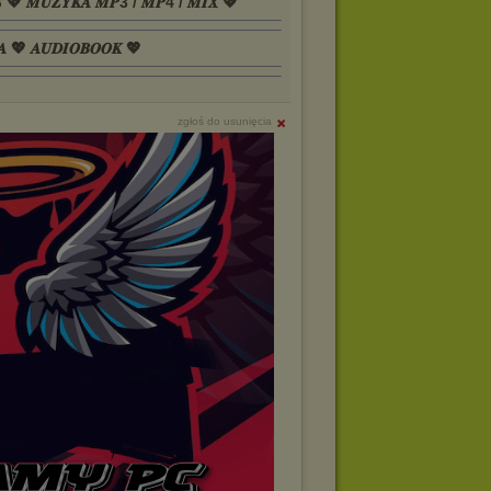
𝑺 💖 𝑴𝑼𝒁𝒀𝑲𝑨 𝑴𝑷3 / 𝑴𝑷4 / 𝑴𝑰𝑿 💖
𝑨 💖 𝑨𝑼𝑫𝑰𝑶𝑩𝑶𝑶𝑲 💖
zgłoś do usunięcia