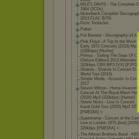
MILES DAVIS - The Complete C
1964 (2CDs)
Nickelback Complete Discograp
2013 FLAC BrTN
Ozric Tentacles
Pallas
Pat Benatar - Discography
-14 A
Pink Floyd - A Trip to the Moon 
Early 1972 Concerts (2019) Mp3
(320kbps) [Hunter]
Primus - Sailing The Seas Of C
(Deluxe Edition) 2013 Alternative
320kbps CBR MP3 [VX] [P2PDL
Shakira - Shakira In Concert El
World Tour (2019)
Simple Minds - Acoustic In Conc
2017
Steven Wilson - Home Invasion 
Concert At The Royal Albert Hall
(2018) Mp3 (320kbps) [Hunter]
Stevie Nicks - Live In Concert_
Karat Gold Tour (2020) Mp3 320
[PMEDIA] ⭐️
Supertramp - Concert of the Cen
Live in London 1975 (live) (2020
320kbps [PMEDIA] ⭐️
The Allman Brothers Band - AB
Concert Series Columbia MD 19