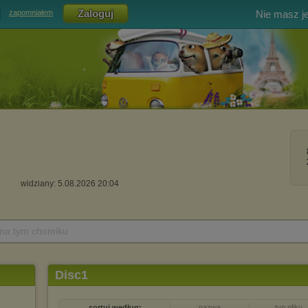
Nie masz j
zapomniałem
widziany: 5.08.2026 20:04
 na tym chomiku
Disc1
sortuj według:
nazwa
typ pliku