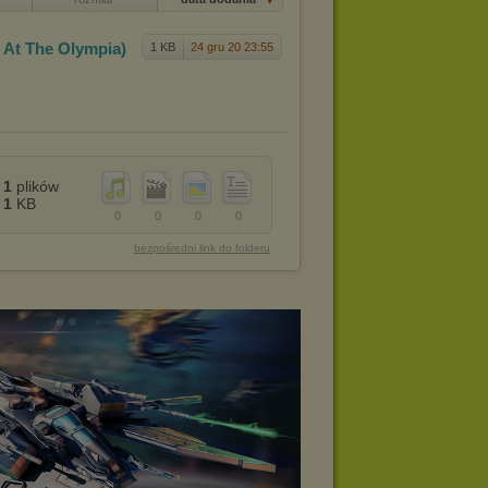
 At T
he Olympia)
1 KB
24 gru 20 23:55
1
plików
1
KB
0
0
0
0
bezpośredni link do folderu