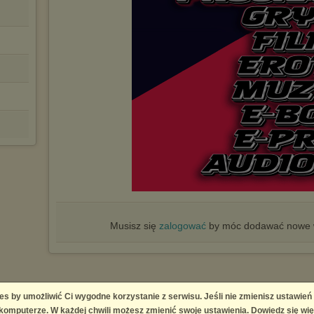
Musisz się
zalogować
by móc dodawać nowe w
es by umożliwić Ci wygodne korzystanie z serwisu. Jeśli nie zmienisz ustawień
omputerze. W każdej chwili możesz zmienić swoje ustawienia. Dowiedz się wię
ingement