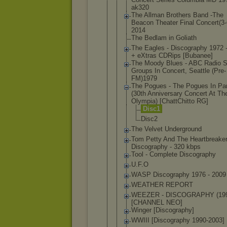
ak320
The Allman Brothers Band -The
Beacon Theater Final Concert(3
2014
The Bedlam in Goliath
The Eagles - Discography 1972 
+ eXtras CDRips [Bubanee]
The Moody Blues - ABC Radio S
Groups In Concert, Seattle (Pre-
FM)197
9
The Pogues - The Pogues In Par
(30th Anniversary Concert At Th
Olympia) [ChattChitt
o RG]
Disc1
Disc2
The Velvet Underground
Tom Petty And The Heartbreake
Discography - 320 kbps
Tool - Complete Discography
U.F.O
WASP Discography 1976 - 2009
WEATHER REPORT
WEEZER - DISCOGRAPHY (199
[CHANNEL NEO]
Winger [Discograph
y]
WWIII [Discograph
y 1990-2003]