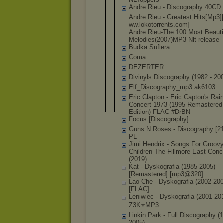
Andre Rieu - Discography 40CD
Andre Rieu - Greatest Hits[Mp3]
ww.lokotorr
ents.com]
Andre Rieu-The 100 Most Beauti
Melodies(20
07)MP3 Nlt-release
Budka Suflera
Coma
DEZERTER
Divinyls Discography (1982 - 20
Elf_Discogr
aphy_mp3 ak6103
Eric Clapton - Eric Capton's Ra
Concert 1973 (1995 Remastered
Edition) FLAC #DrBN
Focus [Discograph
y]
Guns N Roses - Discography [2
PL
Jimi Hendrix - Songs For Groov
Children The Fillmore East Conc
(2019)
Kat - Dyskografia (1985-2005)
[Remastered
] [mp3@320]
Lao Che - Dyskografia (2002-200
[FLAC]
Leniwiec - Dyskografia (2001-20
Z3K⭐MP3
Linkin Park - Full Discography (
2005)