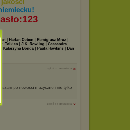
jakości
niemiecku!
asło:123
iman | Harlan Coben | Remigiusz Mróz |
R. Tolkien | J.K. Rowling | Cassandra
n | Katarzyna Bonda | Paula Hawkins | Dan
|
zgłoś do usunięcia
aszam po nowości muzyczne i nie tylko
zgłoś do usunięcia