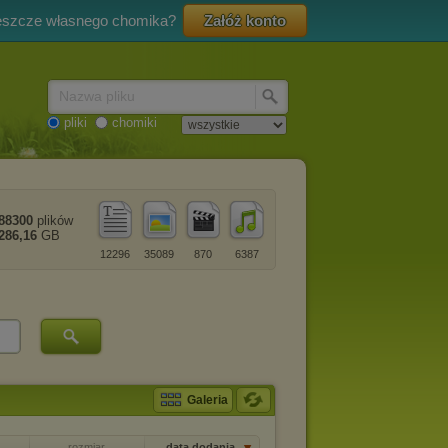
eszcze własnego chomika?
Załóż konto
Nazwa pliku
pliki
chomiki
88300
plików
286,16
GB
12296
35089
870
6387
Galeria
rozmiar
data dodania