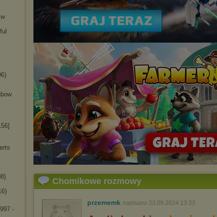
[w
ful
06)
inbow
156]
y
erts
8)
Chomikowe rozmowy
16)
przememk
napisano 23.09.2024 13:33
1997 -