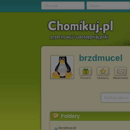
Chomik
Hasło
brzdmucel
Prezent
Ulubiony
Wiadomość
Szukaj plików
Foldery
brzdmucel