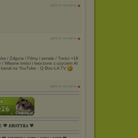
zgłoś do usunięcia
zgłoś do usunięcia
a / Zdjęcia / Filmy i seriale / Treści +18
y / Własne treści i tworzone z użyciem AI
 kanał na YouTube - Q-Boo-LA TV
zgłoś do usunięcia
𝑳 💖 𝑬𝑹𝑶𝑻𝒀𝑲𝑨 💖