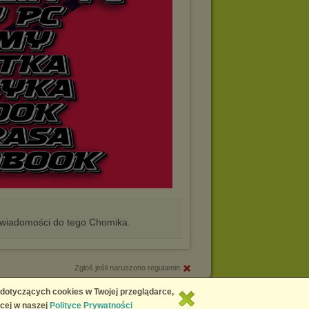
iadomości do tego Chomika.
Zgłoś jeśli naruszono regulamin
Copyright © 2026
Chomikuj.pl
 dotyczących cookies w Twojej przeglądarce,
cej w naszej
Polityce Prywatności