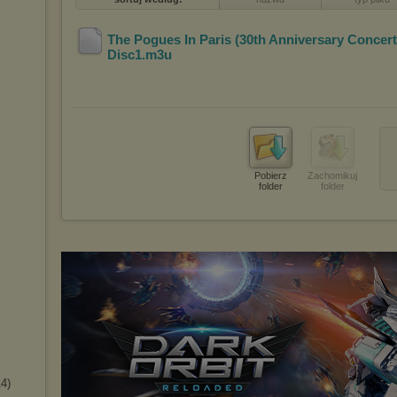
The Pogues In Paris (30th Anniversary Concert
Disc1
.m3u
Pobierz
Zachomikuj
folder
folder
14)