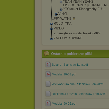
YEAH YEAH YEAHS -
DISCOGRAPHY [CHANNEL NE
YTCracker Discography FULL
VINYL
PRYWATNE
ROBOTYKA
VIDEO
Z pamiętnika młodej lekarki-MKV
ZACHOMIKOWANE
Ostatnio pobierane pliki
Solaris - Stanislaw Lem.pdf
Modelar 90-03.pdf
Wielkosc urojona - Stanislaw Lem.azw3
Doskonala proznia - Stanislaw Lem.azw3
Modelar 90-02.pdf