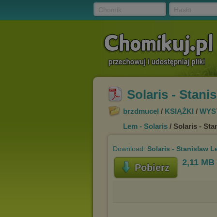
Chomik
Hasło
Solaris - Stani
brzdmucel
/
KSIĄŻKI
/
WYS
Lem - Solaris
/ Solaris - St
Download:
Solaris - Stanislaw 
2,11 MB
Pobierz