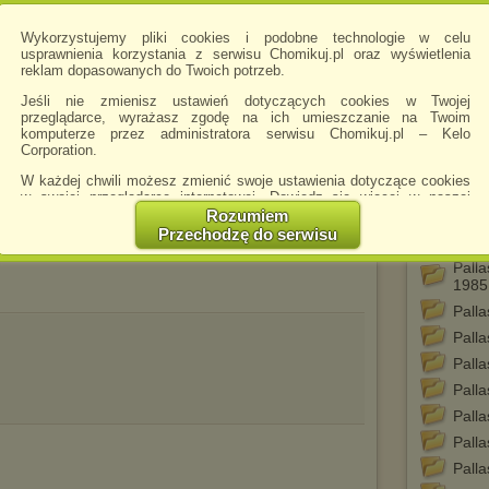
Palla
LP)
Wykorzystujemy pliki cookies i podobne technologie w celu
usprawnienia korzystania z serwisu Chomikuj.pl oraz wyświetlenia
Pall
reklam dopasowanych do Twoich potrzeb.
Reis
Jeśli nie zmienisz ustawień dotyczących cookies w Twojej
Palla
przeglądarce, wyrażasz zgodę na ich umieszczanie na Twoim
Palla
komputerze przez administratora serwisu Chomikuj.pl – Kelo
Corporation.
Palla
Palla
W każdej chwili możesz zmienić swoje ustawienia dotyczące cookies
w swojej przeglądarce internetowej. Dowiedz się więcej w naszej
Cruci
Polityce Prywatności -
http://chomikuj.pl/PolitykaPrywatnosci.aspx
.
Rozumiem
Palla
Przechodzę do serwisu
Dark
Jednocześnie informujemy że zmiana ustawień przeglądarki może
spowodować ograniczenie korzystania ze strony Chomikuj.pl.
Pall
1985
W przypadku braku twojej zgody na akceptację cookies niestety
prosimy o opuszczenie serwisu chomikuj.pl.
Pall
Palla
Wykorzystanie plików cookies
przez
Zaufanych Partnerów
(dostosowanie reklam do Twoich potrzeb, analiza skuteczności działań
Palla
marketingowych).
Palla
Wyrażenie sprzeciwu spowoduje, że wyświetlana Ci reklama nie
Palla
będzie dopasowana do Twoich preferencji, a będzie to reklama
wyświetlona przypadkowo.
Palla
Istnieje możliwość zmiany ustawień przeglądarki internetowej w
Palla
sposób uniemożliwiający przechowywanie plików cookies na