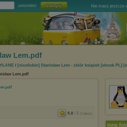
Nie masz jeszcze
zapomniałem
slaw Lem.pdf
YŁANE
/
[nicollubin] Stanisław Lem - zbiór książek [
ebook PL] [
anislaw Lem.pdf
Lem.pdf
5.0
/
5
(
2
głosy)
Inne fol