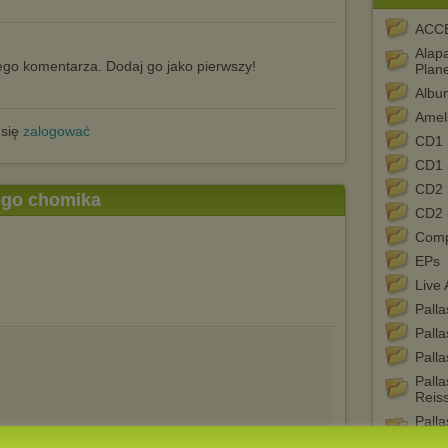
ACC
Alap
go komentarza. Dodaj go jako pierwszy!
Plane
Albu
Amel
 się
zalogować
CD1
CD1 
CD2
tego chomika
CD2 
Comp
EPs
Live
Palla
Palla
Palla
Palla
Reis
Palla
Reis