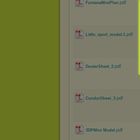
.pdf
FuntanaMiniPlan
.pdf
Little_sport_model-1
.pdf
DusterSheet_2
.pdf
CondorSheet_3
.pdf
3DPMini Model