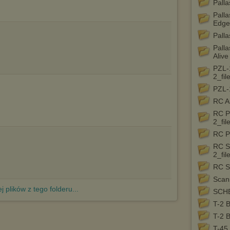
Pall
urządzeniu końcowym. Można również usunąć pliki cookies,
dokonując odpowiednich zmian w ustawieniach przeglądarki
Palla
internetowej.
Edge
Pełną informację na ten temat znajdziesz pod adresem
Palla
http://chomikuj.pl/PolitykaPrywatnosci.aspx
.
Palla
Alive
PZL-
2_fil
PZL-
RC Ai
RC P
2_fil
RC P
RC S
2_fil
RC Sk
Scan
j plików z tego folderu...
SCH
T-2 
T-2 
T-45