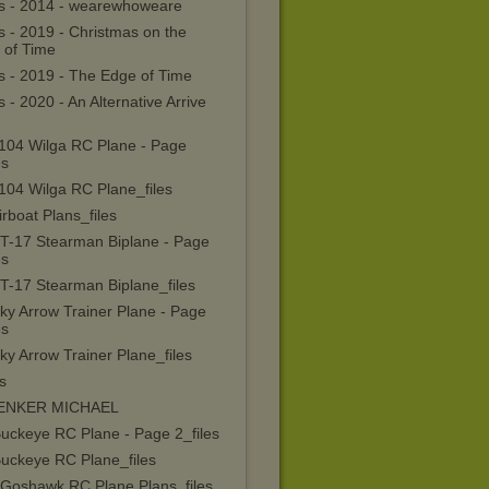
as - 2014 - wearewhoweare
s - 2019 - Christmas on the
 of Time
s - 2019 - The Edge of Time
s - 2020 - An Alternative Arrive
104 Wilga RC Plane - Page
es
104 Wilga RC Plane_files
rboat Plans_files
T-17 Stearman Biplane - Page
es
T-17 Stearman Biplane_files
ky Arrow Trainer Plane - Page
es
y Arrow Trainer Plane_files
s
ENKER MICHAEL
Buckeye RC Plane - Page 2_files
Buckeye RC Plane_files
 Goshawk RC Plane Plans_files