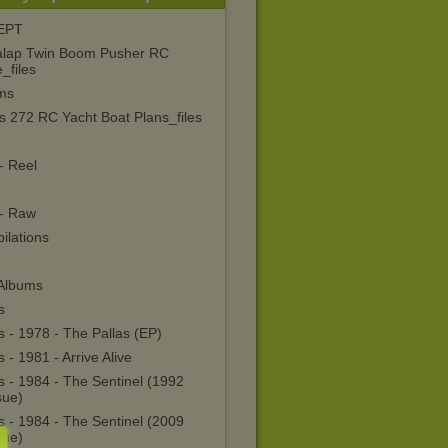
EPT
alap Twin Boom Pusher RC
_files
ms
s 272 RC Yacht Boat Plans_files
- Reel
- Raw
ilations
 Albums
s
s - 1978 - The Pallas (EP)
s - 1981 - Arrive Alive
s - 1984 - The Sentinel (1992
sue)
s - 1984 - The Sentinel (2009
sue)