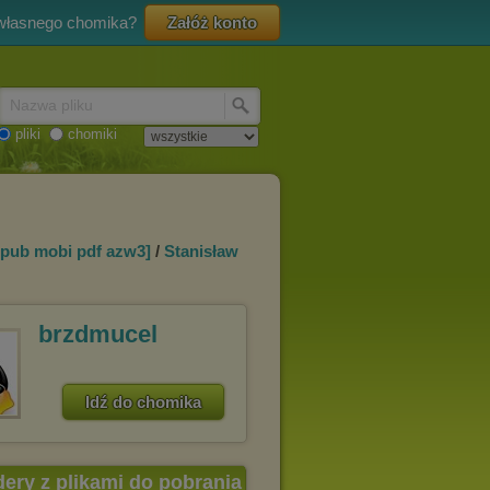
 własnego chomika?
Załóż konto
Nazwa pliku
pliki
chomiki
epub mobi pdf azw3]
/
Stanisław
brzdmucel
Idź do chomika
dery z plikami do pobrania