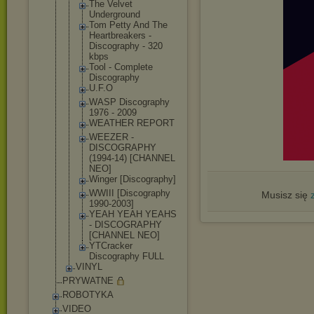
The Velvet
Underground
Tom Petty And The
Heartbreake
rs -
Discography - 320
kbps
Tool - Complete
Discography
U.F.O
WASP Discography
1976 - 2009
WEATHER REPORT
WEEZER -
DISCOGRAPHY
(1994-14) [CHANNEL
NEO]
Winger [Discograph
y]
WWIII [Discograph
y
Musisz się
1990-2003]
YEAH YEAH YEAHS
- DISCOGRAPHY
[CHANNEL NEO]
YTCracker
Discography FULL
VINYL
PRYWATNE
ROBOTYKA
VIDEO