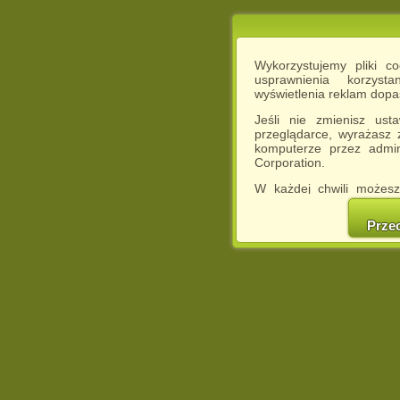
Wykorzystujemy pliki c
usprawnienia korzyst
wyświetlenia reklam dop
Jeśli nie zmienisz ust
przeglądarce, wyrażasz
komputerze przez admin
Corporation.
W każdej chwili możesz
cookies w swojej przeglą
w naszej Pol
Prze
http://chomikuj.pl/Polity
Jednocześnie informuje
może spowodować ogr
Chomikuj.pl.
W przypadku braku twojej
prosimy o opuszczenie se
Wykorzystanie plików c
(dostosowanie reklam do
działań marketingowych).