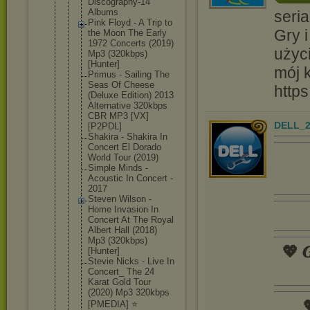
Discography
-14
Albums
seria
Pink Floyd - A Trip to
Gry i
the Moon The Early
1972 Concerts (2019)
użyc
Mp3 (320kbps)
[Hunter]
mój 
Primus - Sailing The
Seas Of Cheese
http
(Deluxe Edition) 2013
Alternative 320kbps
CBR MP3 [VX]
DELL_2
[P2PDL]
Shakira - Shakira In
Concert El Dorado
World Tour (2019)
Simple Minds -
Acoustic In Concert -
2017
Steven Wilson -
Home Invasion In
Concert At The Royal
Albert Hall (2018)
Mp3 (320kbps)
💖 𝑮
[Hunter]
Stevie Nicks - Live In
Concert_ The 24
Karat Gold Tour
(2020) Mp3 320kbps

[PMEDIA] ⭐️