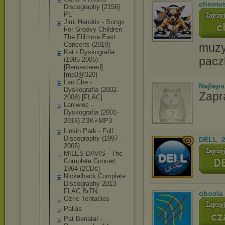
chomu
Discography [2156]
PL
Jimi Hendrix - Songs
For Groovy Children
The Fillmore East
Concerts (2019)
muzyc
Kat - Dyskografia
pacz
(1985-2005)
[Remastered
]
[mp3@320]
Lao Che -
Najlep
Dyskografia (2002-
Zapr
2008) [FLAC]
Leniwiec -
Dyskografia (2001-
2016) Z3K⭐MP3
Linkin Park - Full
Discography (1997 -
DELL_2
2005)
MILES DAVIS - The
Complete Concert
1964 (2CDs)
Nickelback Complete
Discography 2013
FLAC BrTN
qboola
Ozric Tentacles
Pallas
Pat Benatar -