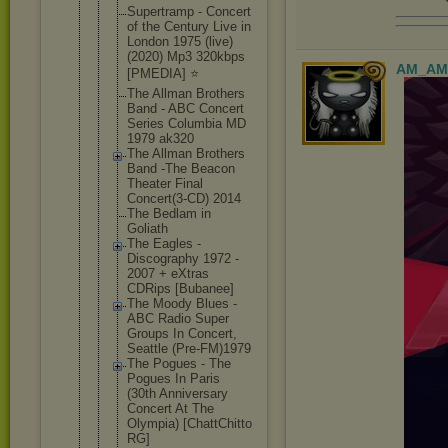
Supertramp - Concert
of the Century Live in
London 1975 (live)
(2020) Mp3 320kbps
AM_AM
[PMEDIA] ⭐️
The Allman Brothers
Band - ABC Concert
Series Columbia MD
1979 ak320
The Allman Brothers
Band -The Beacon
Theater Final
Concert(3-C
D) 2014
The Bedlam in
Goliath
The Eagles -
Discography 1972 -
2007 + eXtras
CDRips [Bubanee]
The Moody Blues -
ABC Radio Super
Groups In Concert,
Seattle (Pre-FM)197
9
The Pogues - The
Pogues In Paris
(30th Anniversary
Concert At The
Olympia) [ChattChitt
o
RG]