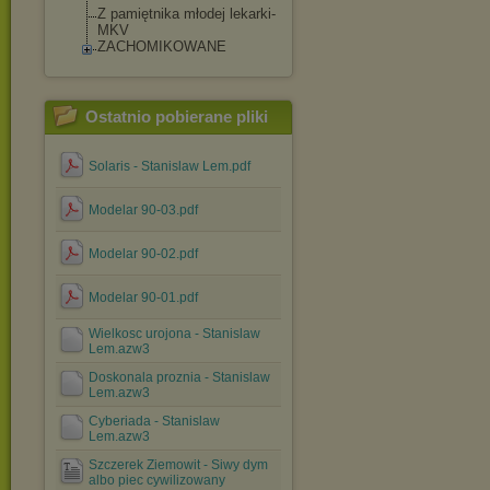
Z pamiętnika młodej lekarki-
MKV
ZACHOMIKOWANE
Ostatnio pobierane pliki
Solaris - Stanislaw Lem.pdf
Modelar 90-03.pdf
Modelar 90-02.pdf
Modelar 90-01.pdf
Wielkosc urojona - Stanislaw
Lem.azw3
Doskonala proznia - Stanislaw
Lem.azw3
Cyberiada - Stanislaw
Lem.azw3
Szczerek Ziemowit - Siwy dym
albo piec cywilizowany