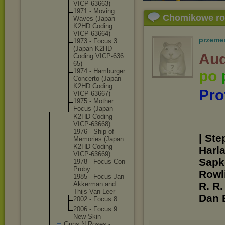
VICP-636
63)
1971 - Moving
Chomikowe r
Waves (Japan
K2HD Coding
VICP-636
64)
przeme
1973 - Focus 3
(Japan K2HD
Aud
Coding VICP-636
65)
1974 - Hamburge
r
po
Concerto (Japan
K2HD Coding
Pro
VICP-636
67)
1975 - Mother
Focus (Japan
K2HD Coding
VICP-636
68)
1976 - Ship of
| Ste
Memories (Japan
K2HD Coding
Harl
VICP-636
69)
Sapko
1978 - Focus Con
Proby
Rowli
1985 - Focus Jan
Akkerman and
R. R.
Thijs Van Leer
Dan 
2002 - Focus 8
2006 - Focus 9
New Skin
Guns N Roses -