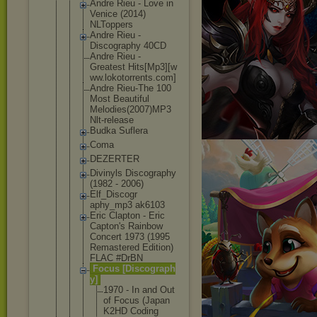
Andre Rieu - Love in
Venice (2014)
NLToppers
Andre Rieu -
Discography 40CD
Andre Rieu -
Greatest Hits[Mp3][w
ww.lokotorr
ents.com]
Andre Rieu-The 100
Most Beautiful
Melodies(20
07)MP3
Nlt-release
Budka Suflera
Coma
DEZERTER
Divinyls Discography
(1982 - 2006)
Elf_Discogr
aphy_mp3 ak6103
Eric Clapton - Eric
Capton's Rainbow
Concert 1973 (1995
Remastered Edition)
FLAC #DrBN
Focus [Discograph
y]
1970 - In and Out
of Focus (Japan
K2HD Coding