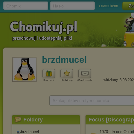
Chomik
Hasło
zapomniałem
brzdmucel
widziany: 8.08.20
Prezent
Ulubiony
Wiadomość
Szukaj plików na tym chomiku
Foldery
Focus [Discograp
brzdmucel
1970 - In and Out o