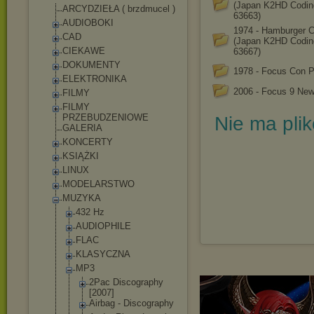
(Japan K2HD Codin
ARCYDZIEŁA ( brzdmucel )
63663)
AUDIOBOKI
1974 - Hamburger C
CAD
(Japan K2HD Codin
CIEKAWE
63667)
DOKUMENTY
1978 - Focus Con 
ELEKTRONIKA
2006 - Focus 9 New
FILMY
FILMY
PRZEBUDZENIOWE
Nie ma pli
GALERIA
KONCERTY
KSIĄŻKI
LINUX
MODELARSTWO
MUZYKA
432 Hz
AUDIOPHILE
FLAC
KLASYCZNA
MP3
2Pac Discography
[2007]
Airbag - Discography