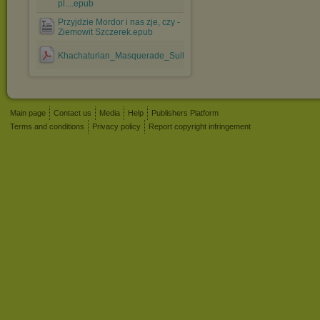
pl....epub
Przyjdzie Mordor i nas zje, czy -
Ziemowit Szczerek.epub
Khachaturian_Masquerade_Suite_XRCD.pdf
Main page
Contact us
Media
Help
Publishers Platform
Terms and conditions
Privacy policy
Report copyright infringement