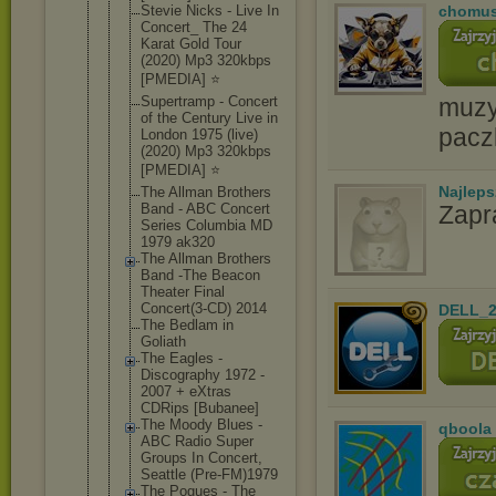
Stevie Nicks - Live In
chomu
Concert_ The 24
Karat Gold Tour
(2020) Mp3 320kbps
[PMEDIA] ⭐️
Supertramp - Concert
muzyc
of the Century Live in
pacz
London 1975 (live)
(2020) Mp3 320kbps
[PMEDIA] ⭐️
Najlep
The Allman Brothers
Band - ABC Concert
Zapr
Series Columbia MD
1979 ak320
The Allman Brothers
Band -The Beacon
Theater Final
Concert(3-C
D) 2014
DELL_2
The Bedlam in
Goliath
The Eagles -
Discography 1972 -
2007 + eXtras
CDRips [Bubanee]
The Moody Blues -
qboola
ABC Radio Super
Groups In Concert,
Seattle (Pre-FM)197
9
The Pogues - The