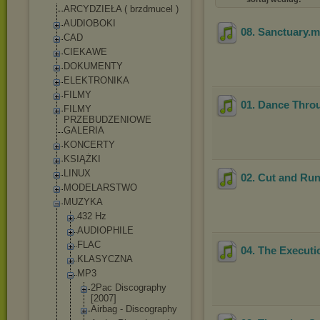
ARCYDZIEŁA ( brzdmucel )
AUDIOBOKI
08. Sanctuary
.
CAD
CIEKAWE
DOKUMENTY
ELEKTRONIKA
FILMY
01. Dance Thro
FILMY
PRZEBUDZENIOWE
GALERIA
KONCERTY
KSIĄŻKI
LINUX
02. Cut and Ru
MODELARSTWO
MUZYKA
432 Hz
AUDIOPHILE
FLAC
04. The Executi
KLASYCZNA
MP3
2Pac Discography
[2007]
Airbag - Discography