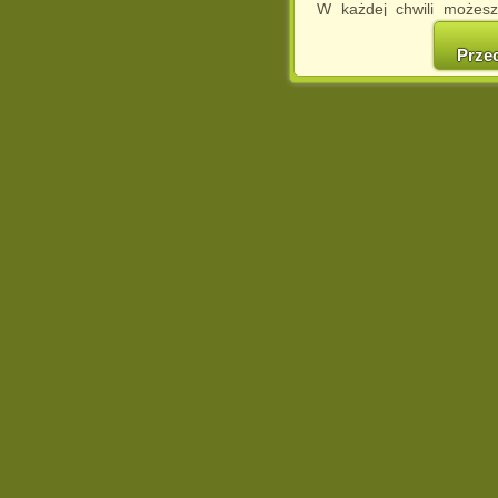
W każdej chwili możesz
cookies w swojej przeglą
w naszej Pol
Prze
http://chomikuj.pl/Polity
Jednocześnie informuje
może spowodować ogr
Chomikuj.pl.
W przypadku braku twojej
prosimy o opuszczenie se
Wykorzystanie plików c
(dostosowanie reklam do
działań marketingowych).
Wyrażenie sprzeciwu spo
będzie dopasowana do Tw
wyświetlona przypadkowo
Istnieje możliwość zmian
sposób uniemożliwiając
urządzeniu końcowym. M
dokonując odpowiednich
internetowej.
Pełną informację na 
http://chomikuj.pl/Polity