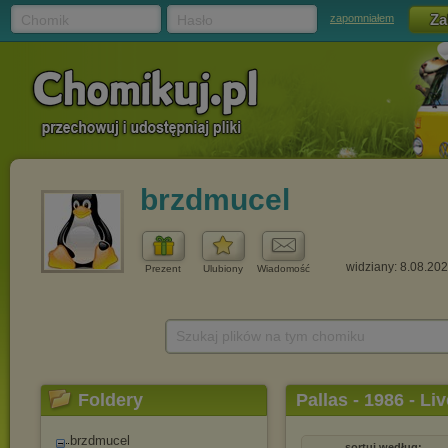
Chomik
Hasło
zapomniałem
brzdmucel
widziany: 8.08.20
Prezent
Ulubiony
Wiadomość
Szukaj plików na tym chomiku
Foldery
Pallas - 1986 - L
brzdmucel
sortuj według: