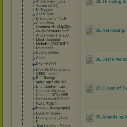
03. Throwing St
Andre Rieu - Love in
Venice (2014)
NLToppers
Andre Rieu -
Discography 40CD
Andre Rieu -
Greatest Hits[Mp3][w
05. Rat Racing
.
ww.lokotorr
ents.com]
Andre Rieu-The 100
Most Beautiful
Melodies(20
07)MP3
Nlt-release
Budka Suflera
Coma
06. Just a Mem
DEZERTER
Divinyls Discography
(1982 - 2006)
Elf_Discogr
aphy_mp3 ak6103
Eric Clapton - Eric
07. Crown of T
Capton's Rainbow
Concert 1973 (1995
Remastered Edition)
FLAC #DrBN
Focus [Discograph
y]
Guns N Roses -
09. Atlantis
.mp
Discography [2156]
PL
Jimi Hendrix - Songs