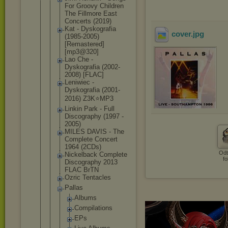
For Groovy Children
The Fillmore East
Concerts (2019)
Kat - Dyskografia
cover
.jpg
(1985-2005)
[Remastered
]
[mp3@320]
Lao Che -
Dyskografia (2002-
2008) [FLAC]
Leniwiec -
Dyskografia (2001-
2016) Z3K⭐MP3
Linkin Park - Full
Discography (1997 -
2005)
MILES DAVIS - The
Complete Concert
1964 (2CDs)
Odt
Nickelback Complete
fo
Discography 2013
FLAC BrTN
Ozric Tentacles
Pallas
Albums
Compilat
ions
EPs