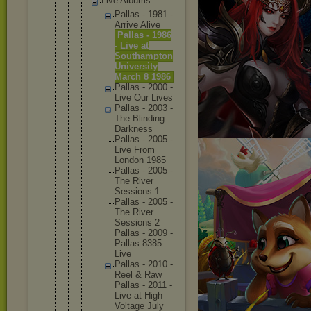
Live Albums
Palla
s - 1981 -
Arriv
e Alive
Palla
s - 1986
- Live at
South
ampto
n
Unive
rsity
March 8 1986
Palla
s - 2000 -
Live Our Lives
Palla
s - 2003 -
The Blind
ing
Darkn
ess
Palla
s - 2005 -
Live From
Londo
n 1985
Palla
s - 2005 -
The River
Sessi
ons 1
Palla
s - 2005 -
The River
Sessi
ons 2
Palla
s - 2009 -
Palla
s 8385
Live
Palla
s - 2010 -
Reel & Raw
Palla
s - 2011 -
Live at High
Volta
ge July