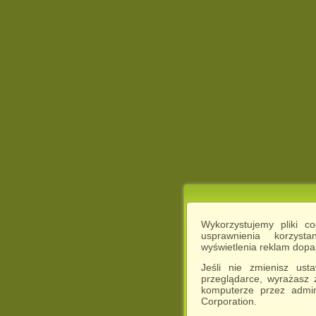
Wykorzystujemy pliki c
usprawnienia korzyst
wyświetlenia reklam dop
Jeśli nie zmienisz ust
przeglądarce, wyrażasz
komputerze przez admin
Corporation.