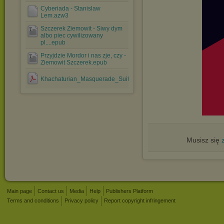
Cyberiada - Stanislaw
Lem.azw3
Szczerek Ziemowit - Siwy dym
albo piec cywilizowany
pl....epub
Przyjdzie Mordor i nas zje, czy -
Ziemowit Szczerek.epub
Khachaturian_Masquerade_Suite_XRCD.pdf
Musisz się
Main page
Contact us
Media
Help
Publishers Platform
Terms and conditions
Privacy policy
Report copyright infringement