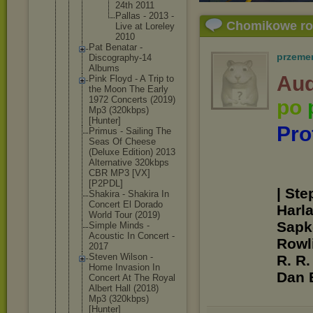
24th 2011
Palla
s - 2013 -
Chomikowe r
Live at Lorel
ey
2010
Pat Benatar -
przeme
Discography
-14
Albums
Aud
Pink Floyd - A Trip to
the Moon The Early
1972 Concerts (2019)
po
Mp3 (320kbps)
[Hunter]
Pro
Primus - Sailing The
Seas Of Cheese
(Deluxe Edition) 2013
Alternative 320kbps
CBR MP3 [VX]
[P2PDL]
| Ste
Shakira - Shakira In
Concert El Dorado
Harl
World Tour (2019)
Sapko
Simple Minds -
Acoustic In Concert -
Rowli
2017
Steven Wilson -
R. R.
Home Invasion In
Dan 
Concert At The Royal
Albert Hall (2018)
Mp3 (320kbps)
[Hunter]