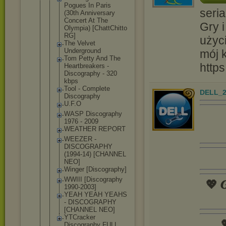
Pogues In Paris
seria
(30th Anniversary
Concert At The
Gry i
Olympia) [ChattChitt
o
RG]
użyc
The Velvet
Underground
mój 
Tom Petty And The
http
Heartbreake
rs -
Discography - 320
kbps
Tool - Complete
DELL_2
Discography
U.F.O
WASP Discography
1976 - 2009
WEATHER REPORT
WEEZER -
DISCOGRAPHY
(1994-14) [CHANNEL
NEO]
Winger [Discograph
y]
WWIII [Discograph
y
💖 𝑮
1990-2003]
YEAH YEAH YEAHS
- DISCOGRAPHY
[CHANNEL NEO]
YTCracker

Discography FULL