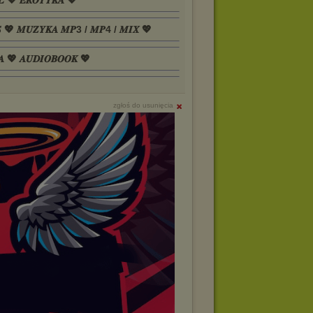
𝑳 💖 𝑬𝑹𝑶𝑻𝒀𝑲𝑨 💖
𝑺 💖 𝑴𝑼𝒁𝒀𝑲𝑨 𝑴𝑷3 / 𝑴𝑷4 / 𝑴𝑰𝑿 💖
𝑨 💖 𝑨𝑼𝑫𝑰𝑶𝑩𝑶𝑶𝑲 💖
zgłoś do usunięcia