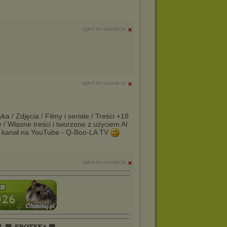
zgłoś do usunięcia
zgłoś do usunięcia
a / Zdjęcia / Filmy i seriale / Treści +18
y / Własne treści i tworzone z użyciem AI
 kanał na YouTube - Q-Boo-LA TV
zgłoś do usunięcia