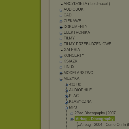
ARCYDZIEŁA ( brzdmucel )
AUDIOBOKI
CAD
CIEKAWE
DOKUMENTY
ELEKTRONIKA
FILMY
FILMY PRZEBUDZENIOWE
GALERIA
KONCERTY
KSIĄŻKI
LINUX
MODELARSTWO
MUZYKA
432 Hz
AUDIOPHILE
FLAC
KLASYCZNA
MP3
2Pac Discography [2007]
Airbag - Discography
Airbag - 2004 - Come On In 