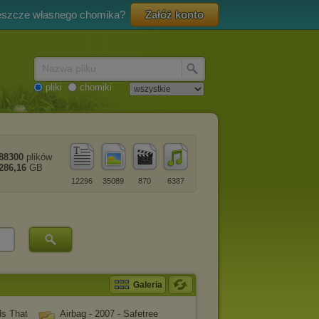
eszcze własnego chomika?
Załóż konto
Nazwa pliku
pliki
chomiki
88300
plików
286,16
GB
12296
35089
870
6387
Galeria
ds That
Airbag - 2007 - Safetree