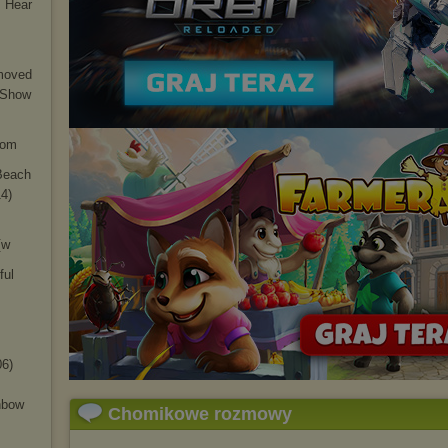
I Hear
emoved
t Show
rom
 Beach
14)
[w
ful
06)
inbow
Chomikowe rozmowy