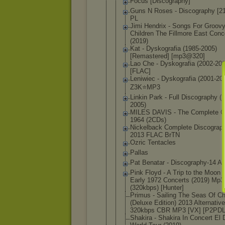
Focus [Discograph
y]
Guns N Roses - Discography [2
PL
Jimi Hendrix - Songs For Groov
Children The Fillmore East Conc
(2019)
Kat - Dyskografia (1985-2005)
[Remastered
] [mp3@320]
Lao Che - Dyskografia (2002-200
[FLAC]
Leniwiec - Dyskografia (2001-20
Z3K⭐MP3
Linkin Park - Full Discography (
2005)
MILES DAVIS - The Complete C
1964 (2CDs)
Nickelback Complete Discograp
2013 FLAC BrTN
Ozric Tentacles
Pallas
Pat Benatar - Discography
-14 A
Pink Floyd - A Trip to the Moon 
Early 1972 Concerts (2019) Mp3
(320kbps) [Hunter]
Primus - Sailing The Seas Of C
(Deluxe Edition) 2013 Alternative
320kbps CBR MP3 [VX] [P2PDL
Shakira - Shakira In Concert El