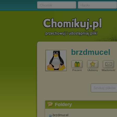
Chomik
Hasło
brzdmucel
Prezent
Ulubiony
Wiadomość
Szukaj plików
Foldery
brzdmucel