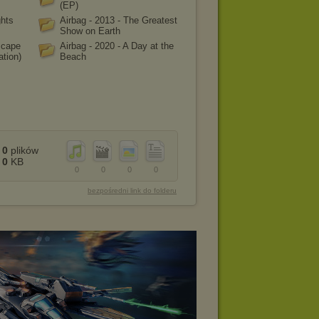
(EP)
ghts
Airbag - 2013 - The Greatest
Show on Earth
scape
Airbag - 2020 - A Day at the
ation)
Beach
0
plików
0
KB
0
0
0
0
bezpośredni link do folderu