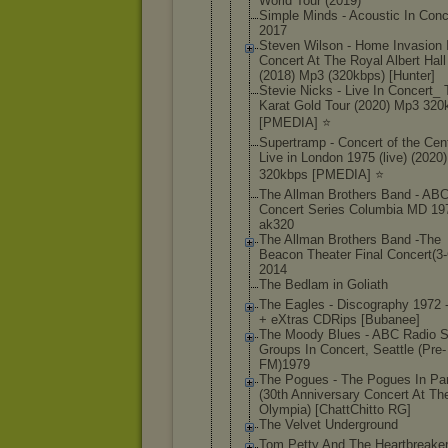
World Tour (2019)
Simple Minds - Acoustic In Conc
2017
Steven Wilson - Home Invasion 
Concert At The Royal Albert Hall
(2018) Mp3 (320kbps) [Hunter]
Stevie Nicks - Live In Concert_
Karat Gold Tour (2020) Mp3 320
[PMEDIA] ⭐️
Supertramp - Concert of the Cen
Live in London 1975 (live) (2020
320kbps [PMEDIA] ⭐️
The Allman Brothers Band - AB
Concert Series Columbia MD 19
ak320
The Allman Brothers Band -The
Beacon Theater Final Concert(3
2014
The Bedlam in Goliath
The Eagles - Discography 1972 
+ eXtras CDRips [Bubanee]
The Moody Blues - ABC Radio S
Groups In Concert, Seattle (Pre-
FM)197
9
The Pogues - The Pogues In Par
(30th Anniversary Concert At Th
Olympia) [ChattChitt
o RG]
The Velvet Underground
Tom Petty And The Heartbreake