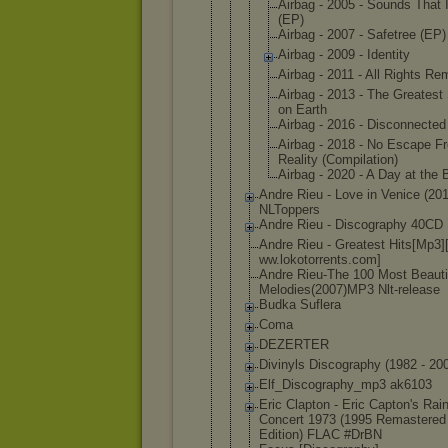
Airbag - 2005 - Sounds That 
(EP)
Airbag - 2007 - Safetree (EP)
Airbag - 2009 - Identity
Airbag - 2011 - All Rights R
Airbag - 2013 - The Greates
on Earth
Airbag - 2016 - Disconne
cted
Airbag - 2018 - No Escape F
Reality (Compila
tion)
Airbag - 2020 - A Day at the
Andre Rieu - Love in Venice (20
NLToppers
Andre Rieu - Discography 40CD
Andre Rieu - Greatest Hits[Mp3]
ww.lokotorr
ents.com]
Andre Rieu-The 100 Most Beauti
Melodies(20
07)MP3 Nlt-release
Budka Suflera
Coma
DEZERTER
Divinyls Discography (1982 - 20
Elf_Discogr
aphy_mp3 ak6103
Eric Clapton - Eric Capton's Ra
Concert 1973 (1995 Remastered
Edition) FLAC #DrBN