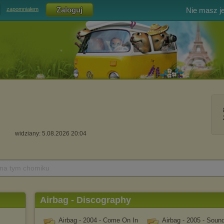
Nie masz j
zapomniałem
widziany: 5.08.2026 20:04
 na tym chomiku
Airbag - Discography
Airbag - 2004 - Come On In
Airbag - 2005 - Soun