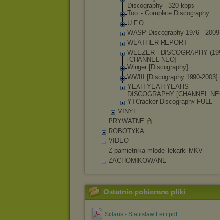
Discography - 320 kbps
Tool - Complete Discography
U.F.O
WASP Discography 1976 - 2009
WEATHER REPORT
WEEZER - DISCOGRAPHY (199
[CHANNEL NEO]
Winger [Discograph
y]
WWIII [Discograph
y 1990-2003]
YEAH YEAH YEAHS -
DISCOGRAPHY [CHANNEL NE
YTCracker Discography FULL
VINYL
PRYWATNE
ROBOTYKA
VIDEO
Z pamiętnika młodej lekarki-MKV
ZACHOMIKOWANE
Ostatnio pobierane pliki
Solaris - Stanislaw Lem.pdf