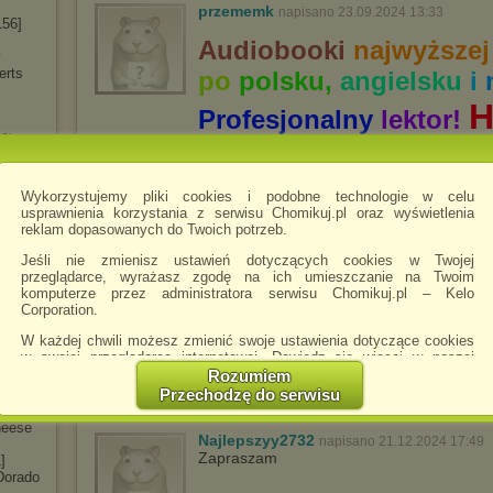
przememk
napisano 23.09.2024 13:33
156]
Audiobooki
najwyższej
y
erts
po
polsku,
angielsku
i
H
Profesjonalny
lektor!
8)
16)
| Stephen King | Agatha Christie | Neil Ga
Wykorzystujemy pliki cookies i podobne technologie w celu
Andrzej Sapkowski | Nicholas Sparks | J.R.
usprawnienia korzystania z serwisu Chomikuj.pl oraz wyświetlenia
1997 -
Clare | Tess Gerritsen | George R. R. Marti
reklam dopasowanych do Twoich potrzeb.
Brown | Jakub Żulczyk | Camilla Lackberg 
oncert
Jeśli nie zmienisz ustawień dotyczących cookies w Twojej
przeglądarce, wyrażasz zgodę na ich umieszczanie na Twoim
hy
komputerze przez administratora serwisu Chomikuj.pl – Kelo
chomus54
napisano 30.10.2024 10:31
Corporation.
W każdej chwili możesz zmienić swoje ustawienia dotyczące cookies
lbums
w swojej przeglądarce internetowej. Dowiedz się więcej w naszej
Polityce Prywatności -
http://chomikuj.pl/PolitykaPrywatnosci.aspx
.
Rozumiem
Zapr
The
częste aktualizacje w paczkach
Przechodzę do serwisu
Jednocześnie informujemy że zmiana ustawień przeglądarki może
spowodować ograniczenie korzystania ze strony Chomikuj.pl.
heese
Najlepszyy2732
napisano 21.12.2024 17:49
W przypadku braku twojej zgody na akceptację cookies niestety
Zapraszam
]
prosimy o opuszczenie serwisu chomikuj.pl.
 Dorado