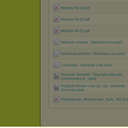
Modelar 90-03.pdf
Modelar 90-02.pdf
Modelar 90-01.pdf
Wielkosc urojona - Stanislaw Lem.azw3
Doskonala proznia - Stanislaw Lem.azw3
Cyberiada - Stanislaw Lem.azw3
Szczerek Ziemowit - Siwy dym albo piec
cywilizowany pl....epub
Przyjdzie Mordor i nas zje, czy - Ziemowit
Szczerek.epub
Khachaturian_Masquerade_Suite_XRCD.p