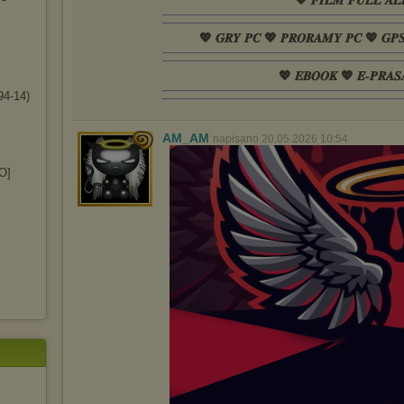
💖 𝑭𝑰𝑳𝑴 𝑭𝑼𝑳𝑳 𝑨𝑳
💖 𝑮𝑹𝒀 𝑷𝑪 💖 𝑷𝑹𝑶𝑹𝑨𝑴𝒀 𝑷𝑪 💖 𝑮𝑷
💖 𝑬𝑩𝑶𝑶𝑲 💖 𝑬-𝑷𝑹𝑨𝑺
4-14)
AM_AM
napisano 20.05.2026 10:54
O]