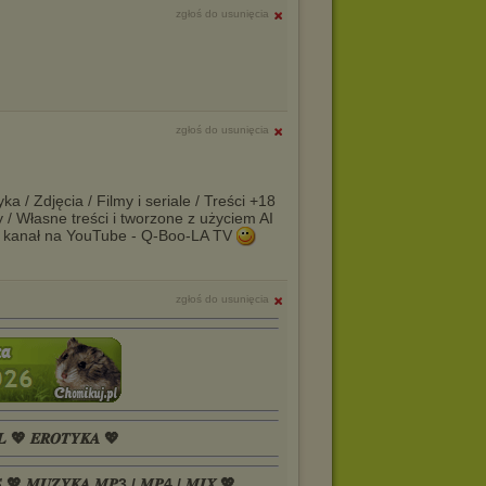
zgłoś do usunięcia
zgłoś do usunięcia
a / Zdjęcia / Filmy i seriale / Treści +18
y / Własne treści i tworzone z użyciem AI
 kanał na YouTube - Q-Boo-LA TV
zgłoś do usunięcia
𝑳 💖 𝑬𝑹𝑶𝑻𝒀𝑲𝑨 💖
𝑺 💖 𝑴𝑼𝒁𝒀𝑲𝑨 𝑴𝑷3 / 𝑴𝑷4 / 𝑴𝑰𝑿 💖