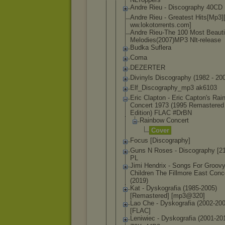
Andre Rieu - Discography 40CD
Andre Rieu - Greatest Hits[Mp3]
ww.lokotorr
ents.com]
Andre Rieu-The 100 Most Beauti
Melodies(20
07)MP3 Nlt-release
Budka Suflera
Coma
DEZERTER
Divinyls Discography (1982 - 20
Elf_Discogr
aphy_mp3 ak6103
Eric Clapton - Eric Capton's Ra
Concert 1973 (1995 Remastered
Edition) FLAC #DrBN
Rainbow Concert
Cover
Focus [Discograph
y]
Guns N Roses - Discography [2
PL
Jimi Hendrix - Songs For Groov
Children The Fillmore East Conc
(2019)
Kat - Dyskografia (1985-2005)
[Remastered
] [mp3@320]
Lao Che - Dyskografia (2002-200
[FLAC]
Leniwiec - Dyskografia (2001-20