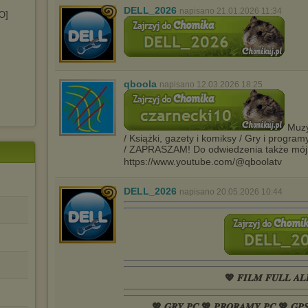
DELL_2026
napisano 21.01.2026 11:34
O]
qboola
napisano 12.03.2026 18:25
Muzyk
/ Książki, gazety i komiksy / Gry i program
/ ZAPRASZAM! Do odwiedzenia także mój
https://www.youtube.com/@qboolatv
DELL_2026
napisano 20.05.2026 10:44
💖 𝑭𝑰𝑳𝑴 𝑭𝑼𝑳𝑳 𝑨𝑳
💖 𝑮𝑹𝒀 𝑷𝑪 💖 𝑷𝑹𝑶𝑹𝑨𝑴𝒀 𝑷𝑪 💖 𝑮𝑷