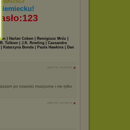
jakości
niemiecku!
asło:123
iman | Harlan Coben | Remigiusz Mróz |
R. Tolkien | J.K. Rowling | Cassandra
n | Katarzyna Bonda | Paula Hawkins | Dan
|
zgłoś do usunięcia
aszam po nowości muzyczne i nie tylko
zgłoś do usunięcia