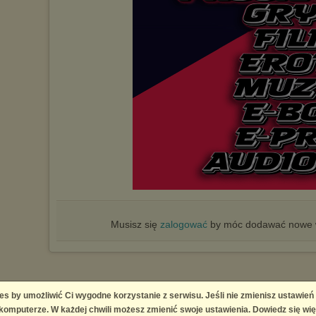
Musisz się
zalogować
by móc dodawać nowe w
es by umożliwić Ci wygodne korzystanie z serwisu. Jeśli nie zmienisz ustawień
omputerze. W każdej chwili możesz zmienić swoje ustawienia. Dowiedz się wię
ingement