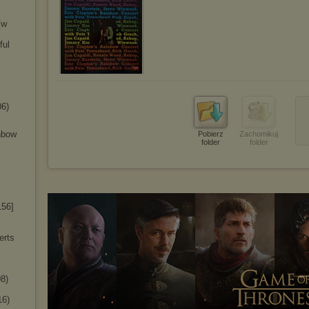
[w
ful
06)
inbow
Pobierz
Zachomikuj
folder
folder
156]
y
erts
8)
16)