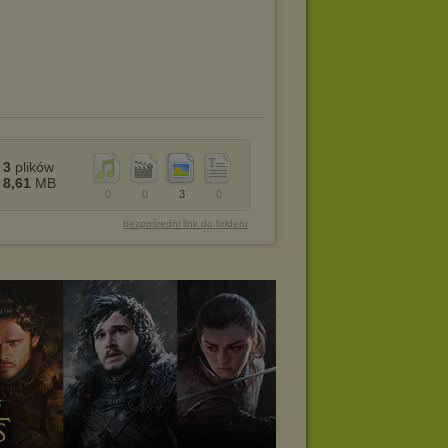
3
plików
8,61
MB
0
0
3
0
bezpośredni link do folderu