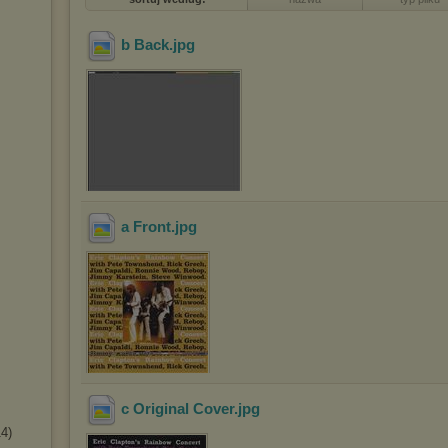
b Back
.jpg
a Front
.jpg
c Original Cover
.jpg
14)