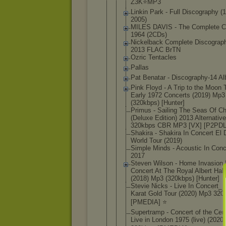
Z3K⭐MP3
Linkin Park - Full Discography (
2005)
MILES DAVIS - The Complete C
1964 (2CDs)
Nickelback Complete Discograp
2013 FLAC BrTN
Ozric Tentacles
Pallas
Pat Benatar - Discography
-14 A
Pink Floyd - A Trip to the Moon 
Early 1972 Concerts (2019) Mp3
(320kbps) [Hunter]
Primus - Sailing The Seas Of C
(Deluxe Edition) 2013 Alternative
320kbps CBR MP3 [VX] [P2PDL
Shakira - Shakira In Concert El
World Tour (2019)
Simple Minds - Acoustic In Conc
2017
Steven Wilson - Home Invasion 
Concert At The Royal Albert Hall
(2018) Mp3 (320kbps) [Hunter]
Stevie Nicks - Live In Concert_
Karat Gold Tour (2020) Mp3 320
[PMEDIA] ⭐️
Supertramp - Concert of the Cen
Live in London 1975 (live) (2020