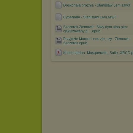
Doskonala proznia - Stanislaw Lem.azw3
Cyberiada - Stanislaw Lem.azw3
Szczerek Ziemowit - Siwy dym albo piec
cywilizowany pl....epub
Przyjdzie Mordor i nas zje, czy - Ziemowit
Szczerek.epub
Khachaturian_Masquerade_Suite_XRCD.p