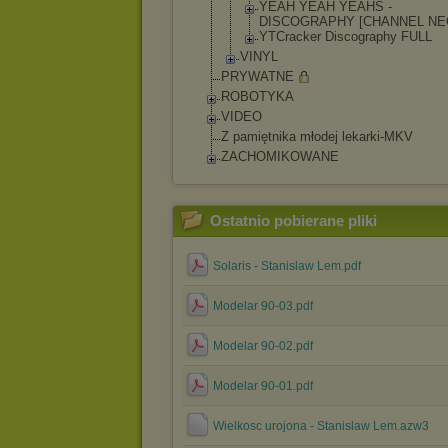
YEAH YEAH YEAHS -
DISCOGRAPHY [CHANNEL NE
YTCracker Discography FULL
VINYL
PRYWATNE
ROBOTYKA
VIDEO
Z pamiętnika młodej lekarki-MKV
ZACHOMIKOWANE
Ostatnio pobierane pliki
Solaris - Stanislaw Lem.pdf
Modelar 90-03.pdf
Modelar 90-02.pdf
Modelar 90-01.pdf
Wielkosc urojona - Stanislaw Lem.azw3