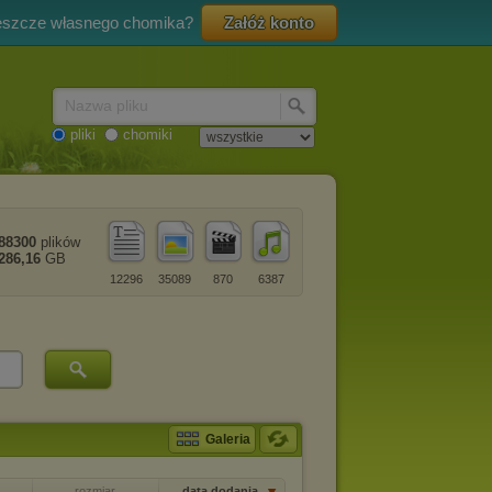
eszcze własnego chomika?
Załóż konto
Nazwa pliku
pliki
chomiki
88300
plików
286,16
GB
12296
35089
870
6387
Galeria
rozmiar
data dodania