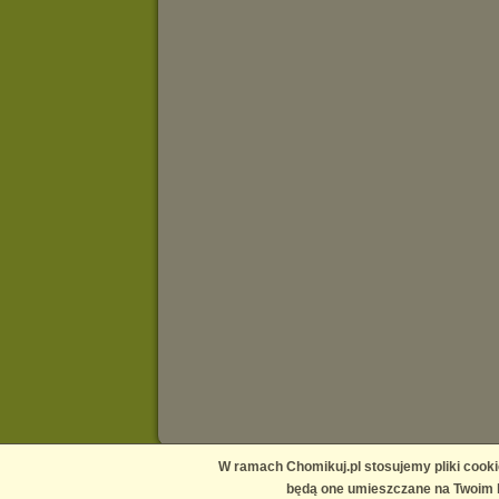
W ramach Chomikuj.pl stosujemy pliki cooki
Main page
Contact us
Media
Help
Publishers Platform
będą one umieszczane na Twoim k
Terms and conditions
Privacy policy
Report copyright infr