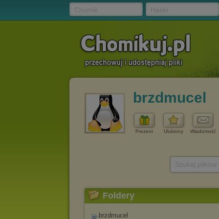
Chomik
Hasło
brzdmucel
Prezent
Ulubiony
Wiadomość
Szukaj plików
Foldery
brzdmucel