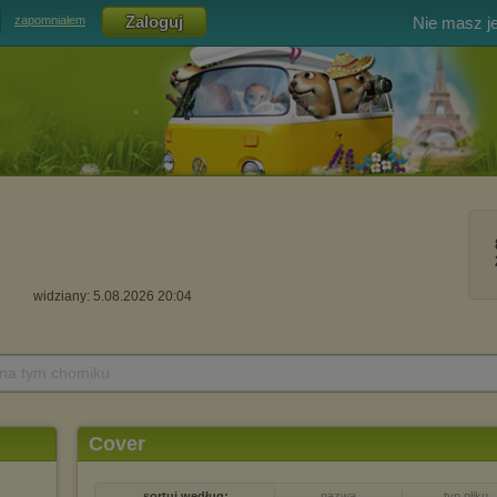
Nie masz j
zapomniałem
widziany: 5.08.2026 20:04
 na tym chomiku
Cover
sortuj według:
nazwa
typ pliku