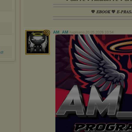
💖 𝑬𝑩𝑶𝑶𝑲 💖 𝑬-𝑷𝑹𝑨𝑺
AM_AM
napisano 20.05.2026 10:54
df