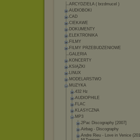
ARCYDZIEŁA ( brzdmucel )
AUDIOBOKI
CAD
CIEKAWE
DOKUMENTY
ELEKTRONIKA
FILMY
FILMY PRZEBUDZENIOWE
GALERIA
KONCERTY
KSIĄŻKI
LINUX
MODELARSTWO
MUZYKA
432 Hz
AUDIOPHILE
FLAC
KLASYCZNA
MP3
2Pac Discography [2007]
Airbag - Discography
Andre Rieu - Love in Venice (20
NLToppers