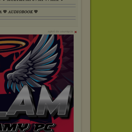
𝑨 💖 𝑨𝑼𝑫𝑰𝑶𝑩𝑶𝑶𝑲 💖
zgłoś do usunięcia