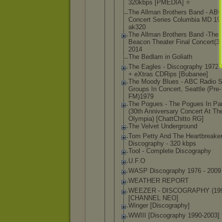
320kbps [PMEDIA] ⭐️
The Allman Brothers Band - AB
Concert Series Columbia MD 19
ak320
The Allman Brothers Band -The
Beacon Theater Final Concert(3
2014
The Bedlam in Goliath
The Eagles - Discography 1972 
+ eXtras CDRips [Bubanee]
The Moody Blues - ABC Radio S
Groups In Concert, Seattle (Pre-
FM)197
9
The Pogues - The Pogues In Par
(30th Anniversary Concert At Th
Olympia) [ChattChitt
o RG]
The Velvet Underground
Tom Petty And The Heartbreake
Discography - 320 kbps
Tool - Complete Discography
U.F.O
WASP Discography 1976 - 2009
WEATHER REPORT
WEEZER - DISCOGRAPHY (199
[CHANNEL NEO]
Winger [Discograph
y]
WWIII [Discograph
y 1990-2003]