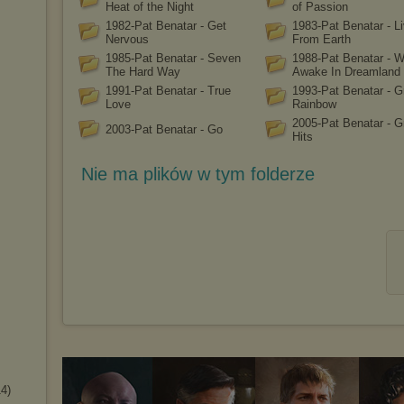
Heat of the Night
of Passion
1982-Pat Benatar - Get
1983-Pat Benatar - L
Nervous
From Earth
1985-Pat Benatar - Seven
1988-Pat Benatar - W
The Hard Way
Awake In Dreamland
1991-Pat Benatar - True
1993-Pat Benatar - Gr
Love
Rainbow
2005-Pat Benatar - G
2003-Pat Benatar - Go
Hits
Nie ma plików w tym folderze
14)