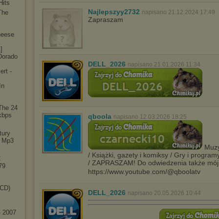
Hits
W przypadku braku twojej zgody na akceptację cookies niestety
Najlepszyy2732
prosimy o opuszczenie serwisu chomikuj.pl.
The
napisano 21.12.2024 17:49
Zapraszam
Wykorzystanie plików cookies
przez
Zaufanych Partnerów
(dostosowanie reklam do Twoich potrzeb, analiza skuteczności działań
heese
marketingowych).
]
Wyrażenie sprzeciwu spowoduje, że wyświetlana Ci reklama nie
 Dorado
będzie dopasowana do Twoich preferencji, a będzie to reklama
DELL_2026
napisano 21.01.2026 11:34
wyświetlona przypadkowo.
ert -
Istnieje możliwość zmiany ustawień przeglądarki internetowej w
In
sposób uniemożliwiający przechowywanie plików cookies na
urządzeniu końcowym. Można również usunąć pliki cookies,
dokonując odpowiednich zmian w ustawieniach przeglądarki
 The 24
internetowej.
kbps
qboola
napisano 12.03.2026 18:25
Pełną informację na ten temat znajdziesz pod adresem
http://chomikuj.pl/PolitykaPrywatnosci.aspx
.
tury
) Mp3
Muzyk
/ Książki, gazety i komiksy / Gry i program
C
/ ZAPRASZAM! Do odwiedzenia także mój
79
https://www.youtube.com/@qboolatv
-C
D)
DELL_2026
napisano 20.05.2026 10:44
- 2007