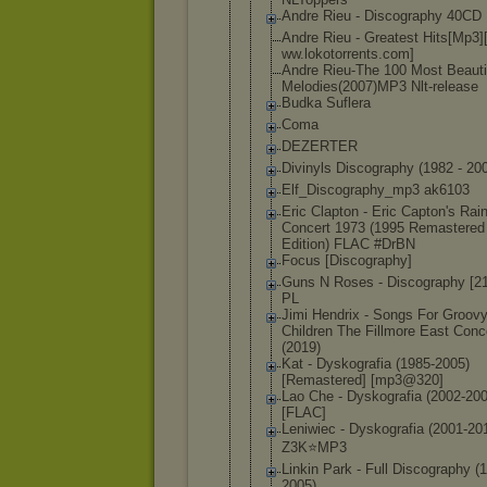
Andre Rieu - Discography 40CD
Andre Rieu - Greatest Hits[Mp3]
ww.lokotorr
ents.com]
Andre Rieu-The 100 Most Beauti
Melodies(20
07)MP3 Nlt-release
Budka Suflera
Coma
DEZERTER
Divinyls Discography (1982 - 20
Elf_Discogr
aphy_mp3 ak6103
Eric Clapton - Eric Capton's Ra
Concert 1973 (1995 Remastered
Edition) FLAC #DrBN
Focus [Discograph
y]
Guns N Roses - Discography [2
PL
Jimi Hendrix - Songs For Groov
Children The Fillmore East Conc
(2019)
Kat - Dyskografia (1985-2005)
[Remastered
] [mp3@320]
Lao Che - Dyskografia (2002-200
[FLAC]
Leniwiec - Dyskografia (2001-20
Z3K⭐MP3
Linkin Park - Full Discography (
2005)