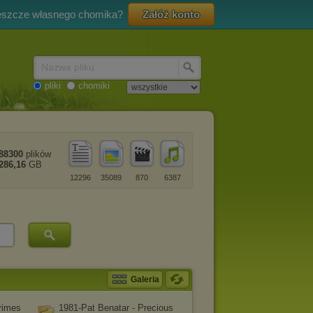
eszcze własnego chomika?
Załóż konto
Nazwa pliku
pliki
chomiki
88300
plików
286,16
GB
12296
35089
870
6387
Galeria
rimes
1981-Pat Benatar - Precious