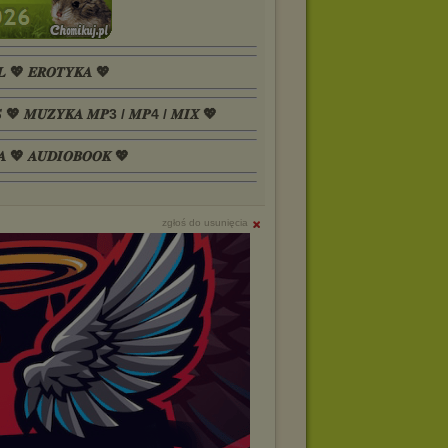
𝑳 💖 𝑬𝑹𝑶𝑻𝒀𝑲𝑨 💖
𝑺 💖 𝑴𝑼𝒁𝒀𝑲𝑨 𝑴𝑷3 / 𝑴𝑷4 / 𝑴𝑰𝑿 💖
𝑨 💖 𝑨𝑼𝑫𝑰𝑶𝑩𝑶𝑶𝑲 💖
zgłoś do usunięcia