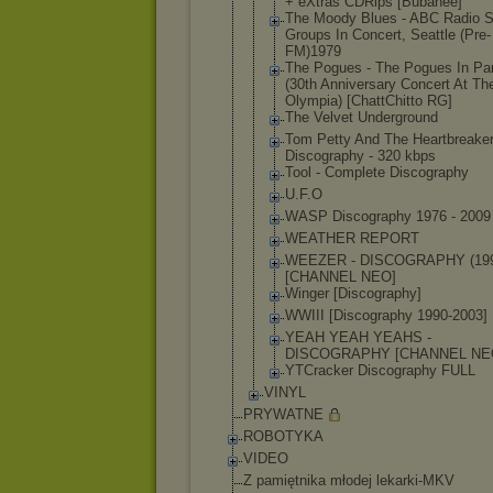
+ eXtras CDRips [Bubanee]
The Moody Blues - ABC Radio S
Groups In Concert, Seattle (Pre-
FM)197
9
The Pogues - The Pogues In Par
(30th Anniversary Concert At Th
Olympia) [ChattChitt
o RG]
The Velvet Underground
Tom Petty And The Heartbreake
Discography - 320 kbps
Tool - Complete Discography
U.F.O
WASP Discography 1976 - 2009
WEATHER REPORT
WEEZER - DISCOGRAPHY (199
[CHANNEL NEO]
Winger [Discograph
y]
WWIII [Discograph
y 1990-2003]
YEAH YEAH YEAHS -
DISCOGRAPHY [CHANNEL NE
YTCracker Discography FULL
VINYL
PRYWATNE
ROBOTYKA
VIDEO
Z pamiętnika młodej lekarki-MKV