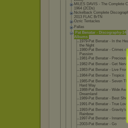
MILES DAVIS - The Complete C
1964 (2CDs)
Nickelback Complete Discograp
2013 FLAC BrTN
Ozric Tentacles
Pallas
Pat Benatar - Discography
-14
Albums
1979-Pat Benatar - In the Hea
the Night
1980-Pat Benatar - Crimes of
Passion
1981-Pat Benatar - Precious
1982-Pat Benatar - Get Nerv
1983-Pat Benatar - Live From
1984-Pat Benatar - Tropico
1985-Pat Benatar - Seven Th
Hard Way
1988-Pat Benatar - Wide Awa
Dreamlan
d
1989-Pat Benatar - Best Sho
1991-Pat Benatar - True Lov
1993-Pat Benatar - Gravity'
s
Rainbow
1997-Pat Benatar - Innamora
2003-Pat Benatar - Go