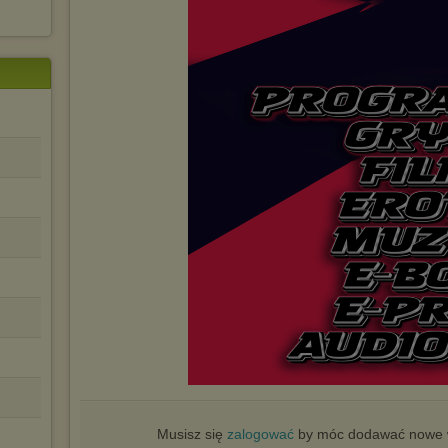
Musisz się
zalogować
by móc dodawać nowe w