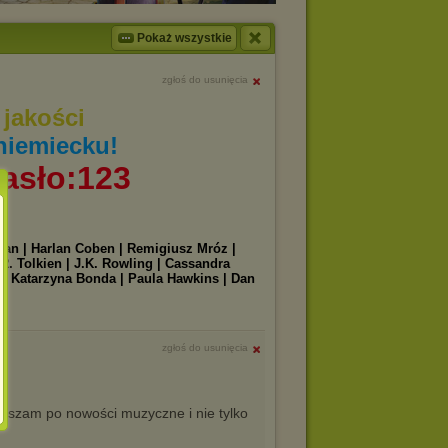
Pokaż wszystkie
zgłoś do usunięcia
jakości
niemiecku!
asło:123
iman | Harlan Coben | Remigiusz Mróz |
R. Tolkien | J.K. Rowling | Cassandra
n | Katarzyna Bonda | Paula Hawkins | Dan
|
zgłoś do usunięcia
aszam po nowości muzyczne i nie tylko