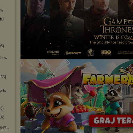
[w
ful
06)
inbow
156]
y
erts
8)
16)
1997 -