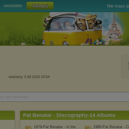
Nie masz j
zapomniałem
widziany: 5.08.2026 20:04
 na tym chomiku
Pat Benatar - Discography-14 Albums
1979-Pat Benatar - In the
1980-Pat Benatar - C