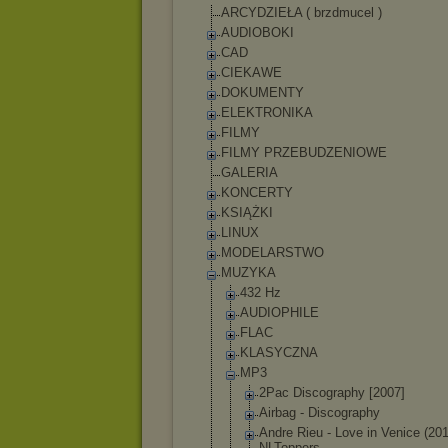
ARCYDZIEŁA ( brzdmucel )
AUDIOBOKI
CAD
CIEKAWE
DOKUMENTY
ELEKTRONIKA
FILMY
FILMY PRZEBUDZENIOWE
GALERIA
KONCERTY
KSIĄŻKI
LINUX
MODELARSTWO
MUZYKA
432 Hz
AUDIOPHILE
FLAC
KLASYCZNA
MP3
2Pac Discography [2007]
Airbag - Discography
Andre Rieu - Love in Venice (20
NLToppers