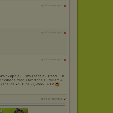
zgłoś do usunięcia
zgłoś do usunięcia
zgłoś do usunięcia
a / Zdjęcia / Filmy i seriale / Treści +18
y / Własne treści i tworzone z użyciem AI
 kanał na YouTube - Q-Boo-LA TV
zgłoś do usunięcia