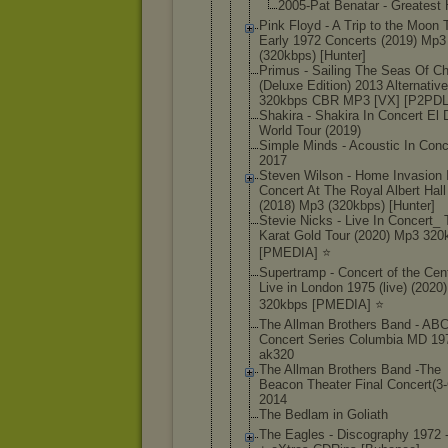
2005-Pat Benatar - Greatest 
Pink Floyd - A Trip to the Moon 
Early 1972 Concerts (2019) Mp3
(320kbps) [Hunter]
Primus - Sailing The Seas Of C
(Deluxe Edition) 2013 Alternative
320kbps CBR MP3 [VX] [P2PDL
Shakira - Shakira In Concert El
World Tour (2019)
Simple Minds - Acoustic In Conc
2017
Steven Wilson - Home Invasion 
Concert At The Royal Albert Hall
(2018) Mp3 (320kbps) [Hunter]
Stevie Nicks - Live In Concert_
Karat Gold Tour (2020) Mp3 320
[PMEDIA] ⭐️
Supertramp - Concert of the Cen
Live in London 1975 (live) (2020
320kbps [PMEDIA] ⭐️
The Allman Brothers Band - AB
Concert Series Columbia MD 19
ak320
The Allman Brothers Band -The
Beacon Theater Final Concert(3
2014
The Bedlam in Goliath
The Eagles - Discography 1972 