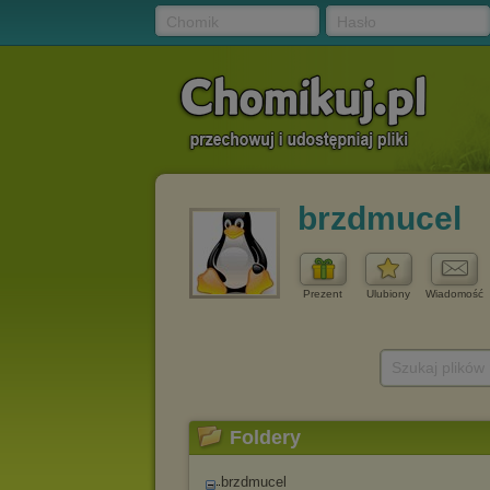
Chomik
Hasło
brzdmucel
Prezent
Ulubiony
Wiadomość
Szukaj plików
Foldery
brzdmucel