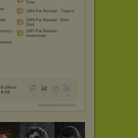
Time
ive
1984-Pat Benatar - Tropico
ide
1989-Pat Benatar - Best
Shot
avity's
1997-Pat Benatar -
Innamorata
reatest
0
plików
0
KB
0
0
0
0
bezpośredni link do folderu