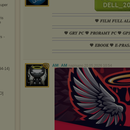
uper
is
💖 𝑭𝑰𝑳𝑴 𝑭𝑼𝑳𝑳 𝑨𝑳
e
💖 𝑮𝑹𝒀 𝑷𝑪 💖 𝑷𝑹𝑶𝑹𝑨𝑴𝒀 𝑷𝑪 💖 𝑮𝑷
rs -
💖 𝑬𝑩𝑶𝑶𝑲 💖 𝑬-𝑷𝑹𝑨𝑺
AM_AM
napisano 20.05.2026 10:54
4-14)
O]