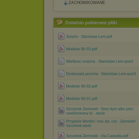
ZACHOMIKOWANE
Ostatnio pobierane pliki
Solaris - Stanislaw Lem.pdf
Modelar 90-03.pdf
Wielkosc urojona - Stanislaw Lem.azw3
Doskonala proznia - Stanislaw Lem.azw3
Modelar 90-02.pdf
Modelar 90-01.pdf
Szczerek Ziemowit - Siwy dym albo piec
cywilizowany pl....epub
Przyjdzie Mordor i nas zje, czy - Ziemowit
Szczerek.epub
Szczerek Ziemowit - Via Carpatia.pdf