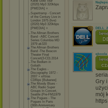
Karat Gold Tour
Najlep
(2020) Mp3 320kbps
Zapr
[PMEDIA] ⭐️
Supertramp - Concert
of the Century Live in
London 1975 (live)
(2020) Mp3 320kbps
DELL_2
[PMEDIA] ⭐️
The Allman Brothers
Band - ABC Concert
Series Columbia MD
1979 ak320
The Allman Brothers
Band -The Beacon
qboola
Theater Final
Concert(3-C
D) 2014
The Bedlam in
Goliath
The Eagles -
Discography 1972 -
seria
2007 + eXtras
CDRips [Bubanee]
Gry i
The Moody Blues -
użyc
ABC Radio Super
Groups In Concert,
mój 
Seattle (Pre-FM)197
9
The Pogues - The
http
Pogues In Paris
(30th Anniversary