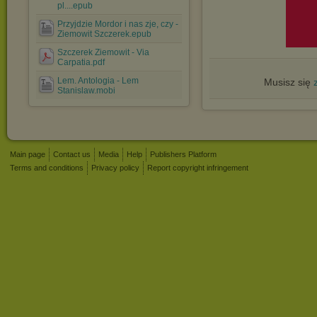
pl....epub
Przyjdzie Mordor i nas zje, czy -
Ziemowit Szczerek.epub
Szczerek Ziemowit - Via
Carpatia.pdf
Lem. Antologia - Lem
Musisz się
Stanislaw.mobi
Main page
Contact us
Media
Help
Publishers Platform
Terms and conditions
Privacy policy
Report copyright infringement