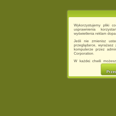
Wykorzystujemy pliki c
usprawnienia korzyst
wyświetlenia reklam dop
Jeśli nie zmienisz ust
przeglądarce, wyrażasz
komputerze przez admin
Corporation.
W każdej chwili możesz
cookies w swojej przeglą
w naszej Pol
Prze
http://chomikuj.pl/Polity
Jednocześnie informuje
może spowodować ogr
Chomikuj.pl.
W przypadku braku twojej
prosimy o opuszczenie se
Wykorzystanie plików c
(dostosowanie reklam do