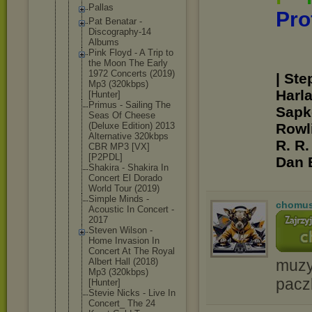
Pallas
Pro
Pat Benatar -
Discography
-14
Albums
Pink Floyd - A Trip to
the Moon The Early
1972 Concerts (2019)
| Ste
Mp3 (320kbps)
Harl
[Hunter]
Primus - Sailing The
Sapko
Seas Of Cheese
(Deluxe Edition) 2013
Rowli
Alternative 320kbps
R. R.
CBR MP3 [VX]
[P2PDL]
Dan 
Shakira - Shakira In
Concert El Dorado
World Tour (2019)
Simple Minds -
chomu
Acoustic In Concert -
2017
Steven Wilson -
Home Invasion In
Concert At The Royal
Albert Hall (2018)
muzyc
Mp3 (320kbps)
pacz
[Hunter]
Stevie Nicks - Live In
Concert_ The 24