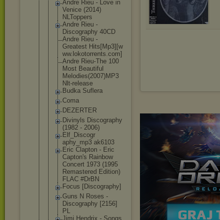
Andre Rieu - Love in
Venice (2014)
NLToppers
Andre Rieu -
Discography 40CD
Andre Rieu -
Greatest Hits[Mp3][w
ww.lokotorr
ents.com]
Andre Rieu-The 100
Most Beautiful
Melodies(20
07)MP3
Nlt-release
Budka Suflera
Coma
DEZERTER
Divinyls Discography
(1982 - 2006)
Elf_Discogr
aphy_mp3 ak6103
Eric Clapton - Eric
Capton's Rainbow
Concert 1973 (1995
Remastered Edition)
FLAC #DrBN
Focus [Discograph
y]
Guns N Roses -
Discography [2156]
PL
Jimi Hendrix - Songs