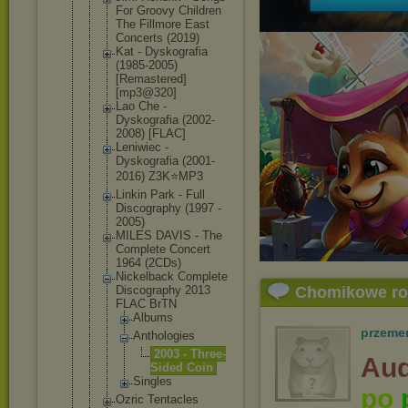
For Groovy Children
The Fillmore East
Concerts (2019)
Kat - Dyskografia
(1985-2005)
[Remastered
]
[mp3@320]
Lao Che -
Dyskografia (2002-
2008) [FLAC]
Leniwiec -
Dyskografia (2001-
2016) Z3K⭐MP3
Linkin Park - Full
Discography (1997 -
2005)
MILES DAVIS - The
Complete Concert
1964 (2CDs)
Nickelback Complete
Discography 2013
Chomikowe r
FLAC BrTN
Albums
przeme
Antholog
ies
2003 - Three
-
Aud
Side
d Coin
Singles
po
Ozric Tentacles