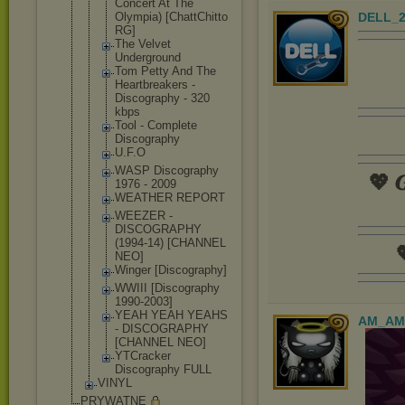
Concert At The
Olympia) [ChattChitt
o
DELL_2
RG]
The Velvet
Underground
Tom Petty And The
Heartbreake
rs -
Discography - 320
kbps
Tool - Complete
Discography
U.F.O
WASP Discography
💖 𝑮
1976 - 2009
WEATHER REPORT
WEEZER -
DISCOGRAPHY
(1994-14) [CHANNEL

NEO]
Winger [Discograph
y]
WWIII [Discograph
y
1990-2003]
YEAH YEAH YEAHS
AM_AM
- DISCOGRAPHY
[CHANNEL NEO]
YTCracker
Discography FULL
VINYL
PRYWATNE