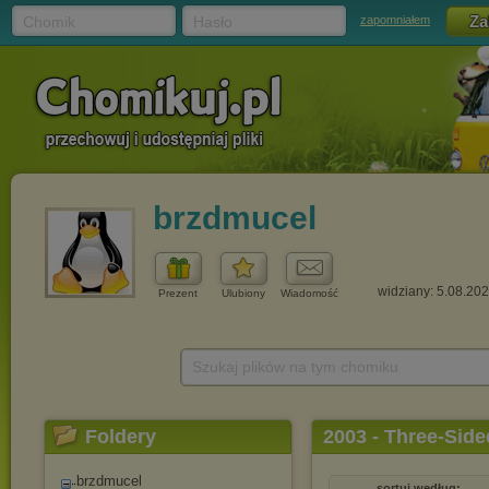
Chomik
Hasło
zapomniałem
brzdmucel
widziany: 5.08.20
Prezent
Ulubiony
Wiadomość
Szukaj plików na tym chomiku
Foldery
2003 - Three-Side
brzdmucel
sortuj według: