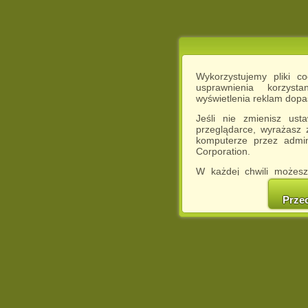
Wykorzystujemy pliki c
usprawnienia korzyst
wyświetlenia reklam dop
Jeśli nie zmienisz ust
przeglądarce, wyrażasz
komputerze przez admin
Corporation.
W każdej chwili możesz
cookies w swojej przeglą
w naszej Pol
Prze
http://chomikuj.pl/Polity
Jednocześnie informuje
może spowodować ogr
Chomikuj.pl.
W przypadku braku twojej
prosimy o opuszczenie se
Wykorzystanie plików c