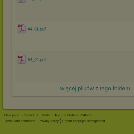
.pdf
A4_01
.pdf
A4_04
więcej plików z tego folderu..
Main page
Contact us
Media
Help
Publishers Platform
Terms and conditions
Privacy policy
Report copyright infringement