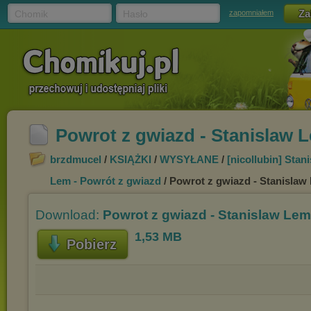
Chomik
Hasło
zapomniałem
Powrot z gwiazd - Stanislaw 
brzdmucel
/
KSIĄŻKI
/
WYSYŁANE
/
[nicollubin] Stan
Lem - Powrót z gwiazd
/ Powrot z gwiazd - Stanisla
Download:
Powrot z gwiazd - Stanislaw Le
1,53 MB
Pobierz