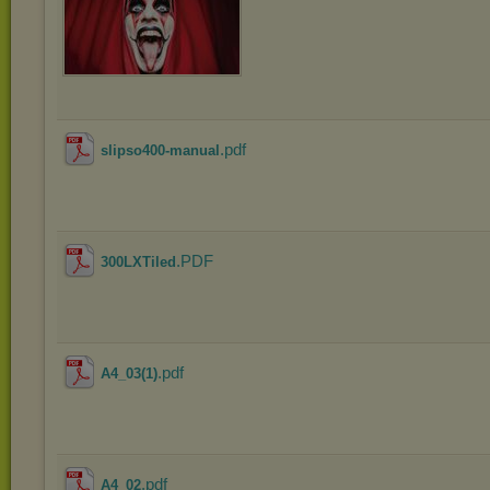
.pdf
slipso400-manual
.PDF
300LXTiled
.pdf
A4_03(1)
.pdf
A4_02