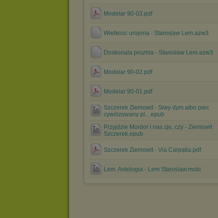
Modelar 90-03.pdf
Wielkosc urojona - Stanislaw Lem.azw3
Doskonala proznia - Stanislaw Lem.azw3
Modelar 90-02.pdf
Modelar 90-01.pdf
Szczerek Ziemowit - Siwy dym albo piec
cywilizowany pl....epub
Przyjdzie Mordor i nas zje, czy - Ziemowit
Szczerek.epub
Szczerek Ziemowit - Via Carpatia.pdf
Lem. Antologia - Lem Stanislaw.mobi