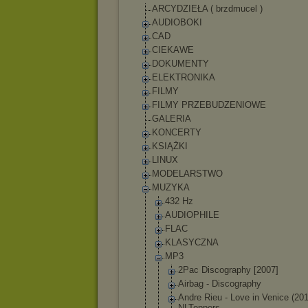
ARCYDZIEŁA ( brzdmucel )
AUDIOBOKI
CAD
CIEKAWE
DOKUMENTY
ELEKTRONIKA
FILMY
FILMY PRZEBUDZENIOWE
GALERIA
KONCERTY
KSIĄŻKI
LINUX
MODELARSTWO
MUZYKA
432 Hz
AUDIOPHILE
FLAC
KLASYCZNA
MP3
2Pac Discography [2007]
Airbag - Discography
Andre Rieu - Love in Venice (20
NLToppers