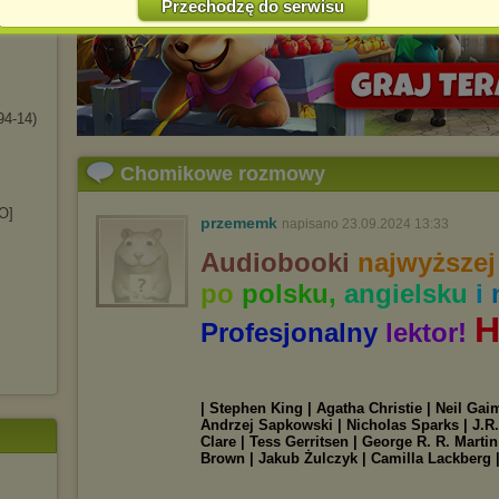
Przechodzę do serwisu
Jednocześnie informujemy że zmiana ustawień przeglądarki może
spowodować ograniczenie korzystania ze strony Chomikuj.pl.
W przypadku braku twojej zgody na akceptację cookies niestety
prosimy o opuszczenie serwisu chomikuj.pl.
Wykorzystanie plików cookies
przez
Zaufanych Partnerów
4-14)
(dostosowanie reklam do Twoich potrzeb, analiza skuteczności działań
marketingowych).
Chomikowe rozmowy
Wyrażenie sprzeciwu spowoduje, że wyświetlana Ci reklama nie
będzie dopasowana do Twoich preferencji, a będzie to reklama
wyświetlona przypadkowo.
O]
przememk
napisano 23.09.2024 13:33
Istnieje możliwość zmiany ustawień przeglądarki internetowej w
Audiobooki
najwyższej
sposób uniemożliwiający przechowywanie plików cookies na
urządzeniu końcowym. Można również usunąć pliki cookies,
po
polsku,
angielsku
i
dokonując odpowiednich zmian w ustawieniach przeglądarki
internetowej.
H
Profesjonalny
lektor!
Pełną informację na ten temat znajdziesz pod adresem
http://chomikuj.pl/PolitykaPrywatnosci.aspx
.
| Stephen King | Agatha Christie | Neil Ga
Andrzej Sapkowski | Nicholas Sparks | J.R.
Clare | Tess Gerritsen | George R. R. Marti
Brown | Jakub Żulczyk | Camilla Lackberg 