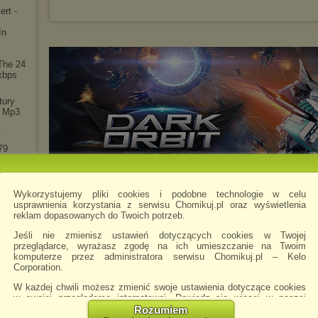
ert -
In
 The 24
kbps
tury
) Mp3
C
79
-C
D)
Wykorzystujemy pliki cookies i podobne technologie w celu
usprawnienia korzystania z serwisu Chomikuj.pl oraz wyświetlenia
reklam dopasowanych do Twoich potrzeb.
- 2007
Jeśli nie zmienisz ustawień dotyczących cookies w Twojej
uper
przeglądarce, wyrażasz zgodę na ich umieszczanie na Twoim
komputerze przez administratora serwisu Chomikuj.pl – Kelo
Corporation.
is
e
W każdej chwili możesz zmienić swoje ustawienia dotyczące cookies
w swojej przeglądarce internetowej. Dowiedz się więcej w naszej
Polityce Prywatności -
http://chomikuj.pl/PolitykaPrywatnosci.aspx
.
Rozumiem
rs -