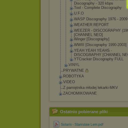
Discography - 320 kbps
Tool - Complete Discography
U.F.O
WASP Discography 1976 - 2009
WEATHER REPORT
WEEZER - DISCOGRAPHY (199
[CHANNEL NEO]
Winger [Discograph
y]
WWIII [Discograph
y 1990-2003]
YEAH YEAH YEAHS -
DISCOGRAPHY [CHANNEL NE
YTCracker Discography FULL
VINYL
PRYWATNE
ROBOTYKA
VIDEO
Z pamiętnika młodej lekarki-MKV
ZACHOMIKOWANE
Ostatnio pobierane pliki
Solaris - Stanislaw Lem.pdf