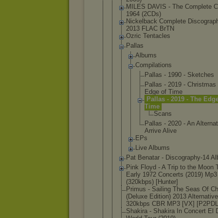
MILES DAVIS - The Complete C
1964 (2CDs)
Nickelback Complete Discograp
2013 FLAC BrTN
Ozric Tentacles
Pallas
Albums
Compilat
ions
Palla
s - 1990 - Sketc
hes
Palla
s - 2019 - Chris
tmas 
Edge of Time
Palla
s - 2019 - The Edge
Time
Sc
an
s
Palla
s - 2020 - An Alter
nat
Arriv
e Alive
EPs
Live Albums
Pat Benatar - Discography
-14 A
Pink Floyd - A Trip to the Moon 
Early 1972 Concerts (2019) Mp3
(320kbps) [Hunter]
Primus - Sailing The Seas Of C
(Deluxe Edition) 2013 Alternative
320kbps CBR MP3 [VX] [P2PDL
Shakira - Shakira In Concert El