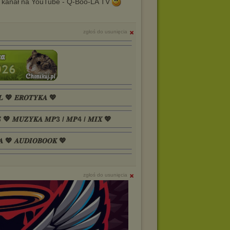
 kanał na YouTube - Q-Boo-LA TV
zgłoś do usunięcia
𝑳 💖 𝑬𝑹𝑶𝑻𝒀𝑲𝑨 💖
𝑺 💖 𝑴𝑼𝒁𝒀𝑲𝑨 𝑴𝑷3 / 𝑴𝑷4 / 𝑴𝑰𝑿 💖
𝑨 💖 𝑨𝑼𝑫𝑰𝑶𝑩𝑶𝑶𝑲 💖
zgłoś do usunięcia