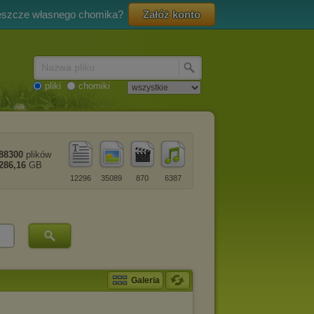
eszcze własnego chomika?
Załóż konto
Nazwa pliku
pliki
chomiki
88300
plików
286,16
GB
12296
35089
870
6387
Galeria