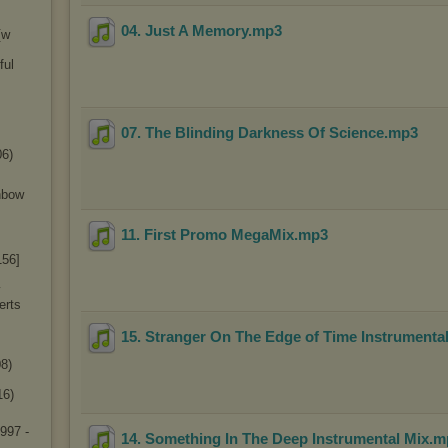
04. Just A Memory
.mp3
[w
ful
07. The Blinding Darkness Of Science
.mp3
06)
inbow
11. First Promo MegaMix
.mp3
156]
y
erts
15. Stranger On The Edge of Time Instrumenta
8)
16)
1997 -
14. Something In The Deep Instrumental Mix
.m