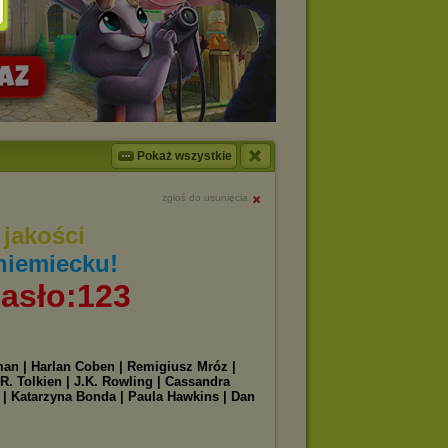
Pokaż wszystkie
zgłoś do usunięcia
jakości
niemiecku!
asło:123
iman | Harlan Coben | Remigiusz Mróz |
R. Tolkien | J.K. Rowling | Cassandra
n | Katarzyna Bonda | Paula Hawkins | Dan
|