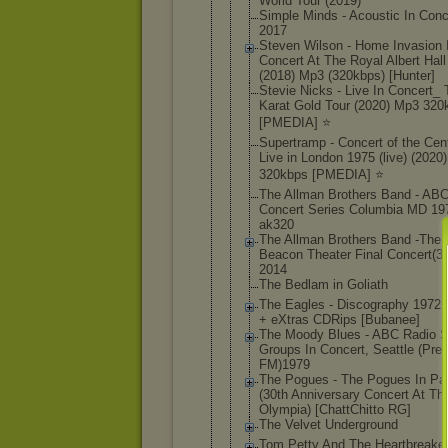
World Tour (2019)
Simple Minds - Acoustic In Conc
2017
Steven Wilson - Home Invasion 
Concert At The Royal Albert Hall
(2018) Mp3 (320kbps) [Hunter]
Stevie Nicks - Live In Concert_
Karat Gold Tour (2020) Mp3 320
[PMEDIA] ⭐️
Supertramp - Concert of the Cen
Live in London 1975 (live) (2020
320kbps [PMEDIA] ⭐️
The Allman Brothers Band - AB
Concert Series Columbia MD 19
ak320
The Allman Brothers Band -The
Beacon Theater Final Concert(3
2014
The Bedlam in Goliath
The Eagles - Discography 1972 
+ eXtras CDRips [Bubanee]
The Moody Blues - ABC Radio S
Groups In Concert, Seattle (Pre-
FM)197
9
The Pogues - The Pogues In Par
(30th Anniversary Concert At Th
Olympia) [ChattChitt
o RG]
The Velvet Underground
Tom Petty And The Heartbreake