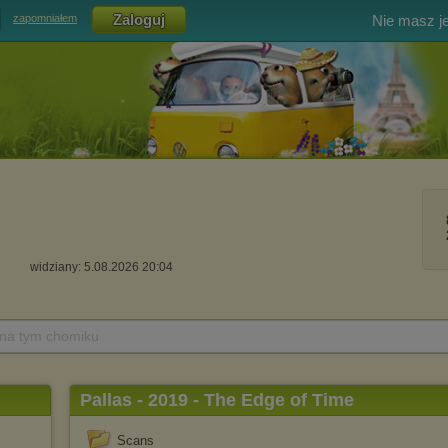
Nie masz j
zapomniałem
widziany: 5.08.2026 20:04
 na tym chomiku
Pallas - 2019 - The Edge of Time
Scans