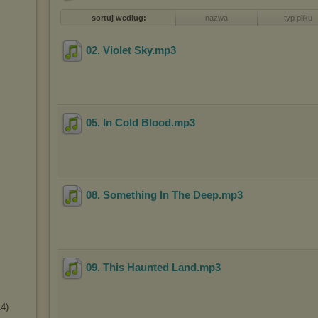
sortuj według:
nazwa
typ pliku
02. Violet Sky
.mp3
05. In Cold Blood
.mp3
08. Something In The Deep
.mp3
09. This Haunted Land
.mp3
14)