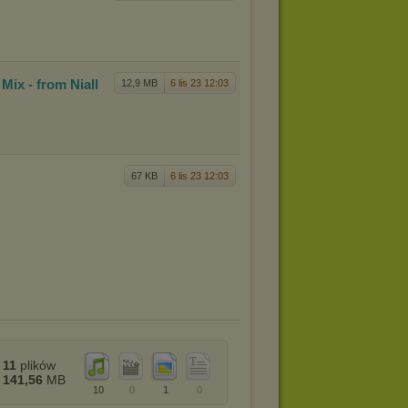
l Mix
- from Niall
12,9 MB
6 lis 23 12:03
67 KB
6 lis 23 12:03
11
plików
141,56
MB
10
0
1
0