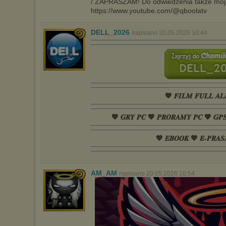
/ ZAPRASZAM! Do odwiedzenia także mój
https://www.youtube.com/@qboolatv
DELL_2026
napisano 20.05.2026 10:44
💖 𝑭𝑰𝑳𝑴 𝑭𝑼𝑳𝑳 𝑨𝑳
💖 𝑮𝑹𝒀 𝑷𝑪 💖 𝑷𝑹𝑶𝑹𝑨𝑴𝒀 𝑷𝑪 💖 𝑮𝑷
💖 𝑬𝑩𝑶𝑶𝑲 💖 𝑬-𝑷𝑹𝑨𝑺
AM_AM
napisano 20.05.2026 10:54