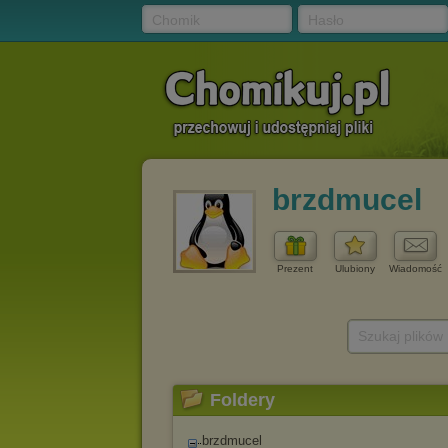
Chomik
Hasło
brzdmucel
Prezent
Ulubiony
Wiadomość
Szukaj plików
Foldery
brzdmucel