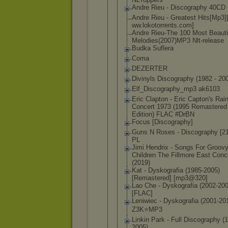
Andre Rieu - Discography 40CD
Andre Rieu - Greatest Hits[Mp3]
ww.lokotorr
ents.com]
Andre Rieu-The 100 Most Beauti
Melodies(20
07)MP3 Nlt-release
Budka Suflera
Coma
DEZERTER
Divinyls Discography (1982 - 20
Elf_Discogr
aphy_mp3 ak6103
Eric Clapton - Eric Capton's Ra
Concert 1973 (1995 Remastered
Edition) FLAC #DrBN
Focus [Discograph
y]
Guns N Roses - Discography [2
PL
Jimi Hendrix - Songs For Groov
Children The Fillmore East Conc
(2019)
Kat - Dyskografia (1985-2005)
[Remastered
] [mp3@320]
Lao Che - Dyskografia (2002-200
[FLAC]
Leniwiec - Dyskografia (2001-20
Z3K⭐MP3
Linkin Park - Full Discography (
2005)