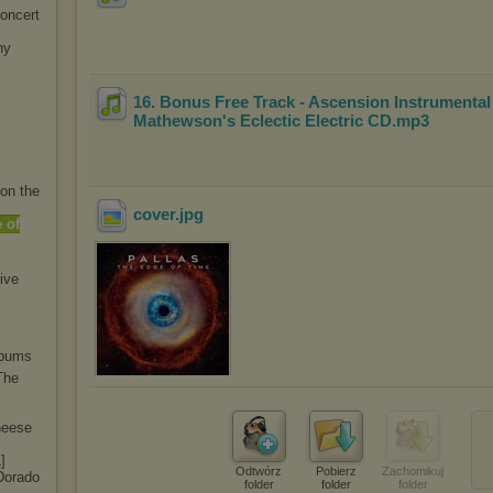
oncert
hy
16. Bonus Free Track - Ascension Instrumenta
Mathewson's Eclectic Electric CD
.mp3
on the
cover
.jpg
 of
iv
e
lbums
The
heese
]
Odtwórz
Pobierz
Zachomikuj
 Dorado
folder
folder
folder