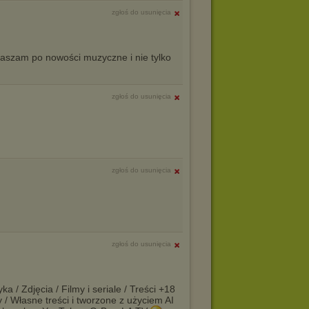
zgłoś do usunięcia
aszam po nowości muzyczne i nie tylko
zgłoś do usunięcia
zgłoś do usunięcia
zgłoś do usunięcia
a / Zdjęcia / Filmy i seriale / Treści +18
y / Własne treści i tworzone z użyciem AI