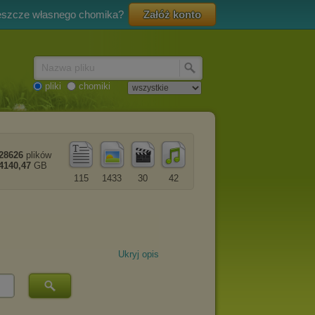
eszcze własnego chomika?
Załóż konto
Nazwa pliku
pliki
chomiki
28626
plików
4140,47
GB
115
1433
30
42
Ukryj opis