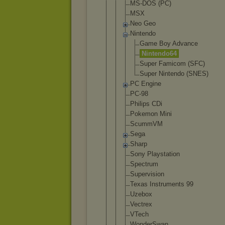
MS-DOS (PC)
MSX
Neo Geo
Nintendo
Game Boy Advance
Nintendo
64
Super Famicom (SFC)
Super Nintendo (SNES)
PC Engine
PC-98
Philips CDi
Pokemon Mini
ScummVM
Sega
Sharp
Sony Playstation
Spectrum
Supervision
Texas Instruments 99
Uzebox
Vectrex
VTech
WonderSwan