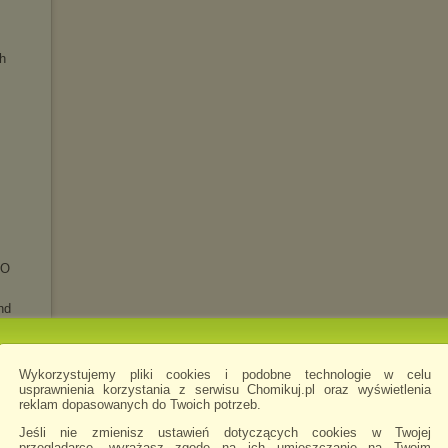
h
SO
nd
Wykorzystujemy pliki cookies i podobne technologie w celu
usprawnienia korzystania z serwisu Chomikuj.pl oraz wyświetlenia
reklam dopasowanych do Twoich potrzeb.
Jeśli nie zmienisz ustawień dotyczących cookies w Twojej
przeglądarce, wyrażasz zgodę na ich umieszczanie na Twoim