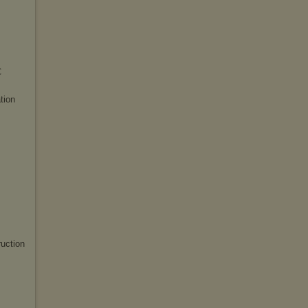
C
tion
uction