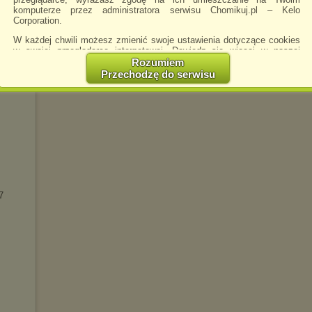
komputerze przez administratora serwisu Chomikuj.pl – Kelo
Corporation.
W każdej chwili możesz zmienić swoje ustawienia dotyczące cookies
w swojej przeglądarce internetowej. Dowiedz się więcej w naszej
Polityce Prywatności -
http://chomikuj.pl/PolitykaPrywatnosci.aspx
.
Rozumiem
Przechodzę do serwisu
Jednocześnie informujemy że zmiana ustawień przeglądarki może
spowodować ograniczenie korzystania ze strony Chomikuj.pl.
W przypadku braku twojej zgody na akceptację cookies niestety
prosimy o opuszczenie serwisu chomikuj.pl.
Wykorzystanie plików cookies
przez
Zaufanych Partnerów
(dostosowanie reklam do Twoich potrzeb, analiza skuteczności działań
marketingowych).
Wyrażenie sprzeciwu spowoduje, że wyświetlana Ci reklama nie
będzie dopasowana do Twoich preferencji, a będzie to reklama
7
wyświetlona przypadkowo.
Istnieje możliwość zmiany ustawień przeglądarki internetowej w
sposób uniemożliwiający przechowywanie plików cookies na
urządzeniu końcowym. Można również usunąć pliki cookies,
dokonując odpowiednich zmian w ustawieniach przeglądarki
internetowej.
Pełną informację na ten temat znajdziesz pod adresem
http://chomikuj.pl/PolitykaPrywatnosci.aspx
.