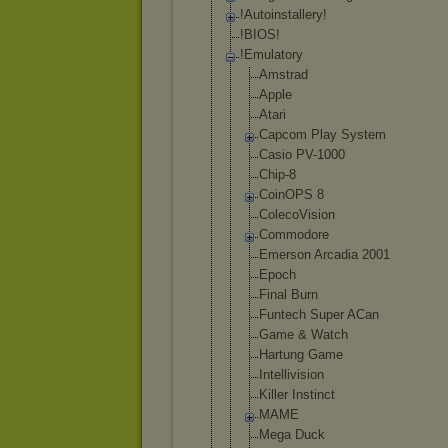
!Autoinstaller
y!
!BIOS!
!Emulatory
Amstrad
Apple
Atari
Capcom Play System
Casio PV-1000
Chip-8
CoinOPS 8
ColecoVisio
n
Commodore
Emerson Arcadia 2001
Epoch
Final Burn
Funtech Super ACan
Game & Watch
Hartung Game
Intellivisi
on
Killer Instinct
MAME
Mega Duck