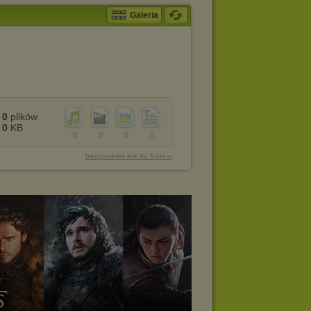
Galeria
0
plików
0
KB
0
0
0
0
bezpośredni link do folderu