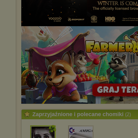
Zaprzyjaźnione i polecane chomiki
(2)