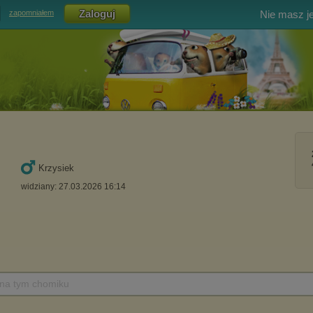
Nie masz j
zapomniałem
Krzysiek
widziany: 27.03.2026 16:14
 na tym chomiku