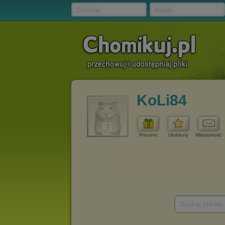
Chomik
Hasło
KoLi84
Prezent
Ulubiony
Wiadomość
Szukaj plików