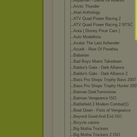
Aquaman - Battle for Atlantis
Arctic Thunder
Atari Anthology
ATV Quad Power Racing 2
ATV Quad Power Racing 2 NTSC
Auta ( Disney Pixar Cars )
Auto Modellista
Avatar The Last Airbender
Azurik - Rise Of Perathia
Babarian
Bad Boys Miami Takedown
Baldur's Gate - Dark Alliance
Baldur's Gate - Dark Alliance 2
Bass Pro Shops Trophy Bass 2007
Bass Pro Shops Trophy Hunter 200
Batman DarkTommorow
Batman Vengeance ISO
Battlefield 2 Modern Combat(1)
Beat Down - Fists of Vengeance
Beyond Good And Evil ISO
Bicycle casino
Big Mutha Truckers
Big Mutha Truckers 2 ISO