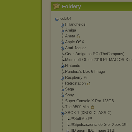
Foldery
KoLi84
! Handhelds!
Amiga
Aneta
Apple OSX
Atari Jaguar
Gry z Amiga na PC (TheCompany)
Microsoft Office 2016 PL MAC OS X n
Nintendo
Pandora's Box 6 Image
Raspberry Pi
Retrostation
Sega
Sony
Super Console X Pro 128GB
The A500 Mini
XBOX 1 (XBOX CLASSIC)
!!!SoftMod!!!
!!!Spolszczeni
a do Gier Xbox 1!!!
!!Dragon HDD Image 1TB!