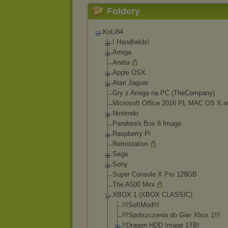
Foldery
KoLi84
! Handhelds!
Amiga
Aneta
Apple OSX
Atari Jaguar
Gry z Amiga na PC (TheCompany)
Microsoft Office 2016 PL MAC OS X n
Nintendo
Pandora's Box 6 Image
Raspberry Pi
Retrostation
Sega
Sony
Super Console X Pro 128GB
The A500 Mini
XBOX 1 (XBOX CLASSIC)
!!!SoftMod!!!
!!!Spolszczeni
a do Gier Xbox 1!!!
!!Dragon HDD Image 1TB!