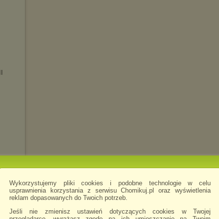
I
Wykorzystujemy pliki cookies i podobne technologie w celu
usprawnienia korzystania z serwisu Chomikuj.pl oraz wyświetlenia
reklam dopasowanych do Twoich potrzeb.
Jeśli nie zmienisz ustawień dotyczących cookies w Twojej
przeglądarce, wyrażasz zgodę na ich umieszczanie na Twoim