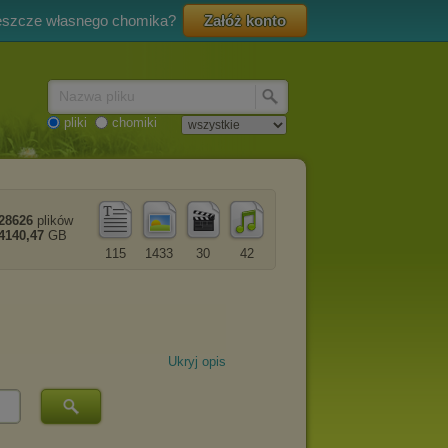
eszcze własnego chomika?
Załóż konto
Nazwa pliku
pliki
chomiki
28626
plików
4140,47
GB
115
1433
30
42
Ukryj opis