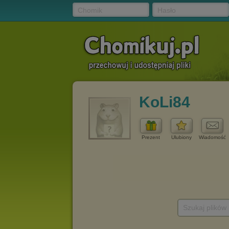
Chomik
Hasło
KoLi84
Prezent
Ulubiony
Wiadomość
Szukaj plików