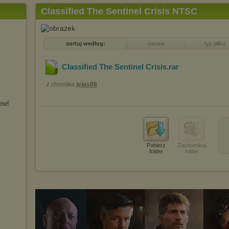
Classified The Sentinel Crisis NTSC
sortuj według:
nazwa
typ pliku
Classified The Sentinel Crisis
.rar
z chomika
jelas88
ew!
Pobierz
Zachomikuj
folder
folder