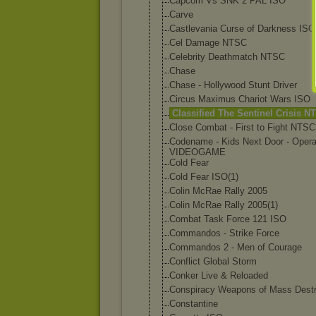
Capcom Vs SNK 2 PAL ISO
Carve
Castlevania Curse of Darkness ISO
Cel Damage NTSC
Celebrity Deathmatch NTSC
Chase
Chase - Hollywood Stunt Driver
Circus Maximus Chariot Wars ISO
Classified The Sentinel Crisis N
Close Combat - First to Fight NTSC
Codename - Kids Next Door - Opera
VIDEOGAME
Cold Fear
Cold Fear ISO(1)
Colin McRae Rally 2005
Colin McRae Rally 2005(1)
Combat Task Force 121 ISO
Commandos - Strike Force
Commandos 2 - Men of Courage
Conflict Global Storm
Conker Live & Reloaded
Conspiracy Weapons of Mass Destr
Constantine