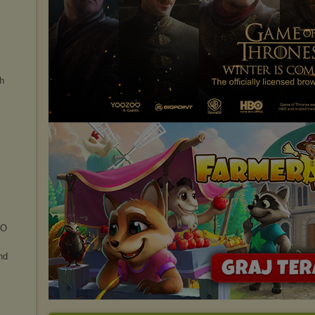
h
SO
nd