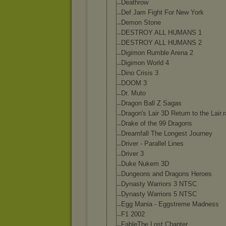
Deathrow
Def Jam Fight For New York
Demon Stone
DESTROY ALL HUMANS 1
DESTROY ALL HUMANS 2
Digimon Rumble Arena 2
Digimon World 4
Dino Crisis 3
DOOM 3
Dr. Muto
Dragon Ball Z Sagas
Dragon's Lair 3D Return to the Lair.r
Drake of the 99 Dragons
Dreamfall The Longest Journey
Driver - Parallel Lines
Driver 3
Duke Nukem 3D
Dungeons and Dragons Heroes
Dynasty Warriors 3 NTSC
Dynasty Warriors 5 NTSC
Egg Mania - Eggstreme Madness
F1 2002
FableThe Lost Chapter