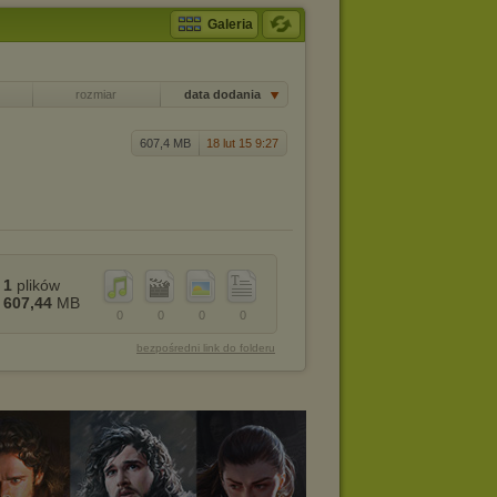
Galeria
rozmiar
data dodania
607,4 MB
18 lut 15 9:27
1
plików
607,44
MB
0
0
0
0
bezpośredni link do folderu