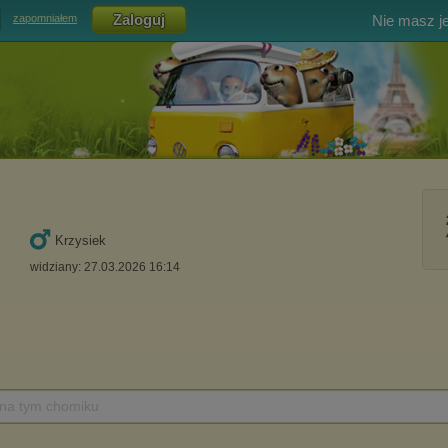
Nie masz j
zapomniałem
Krzysiek
widziany: 27.03.2026 16:14
 na tym chomiku