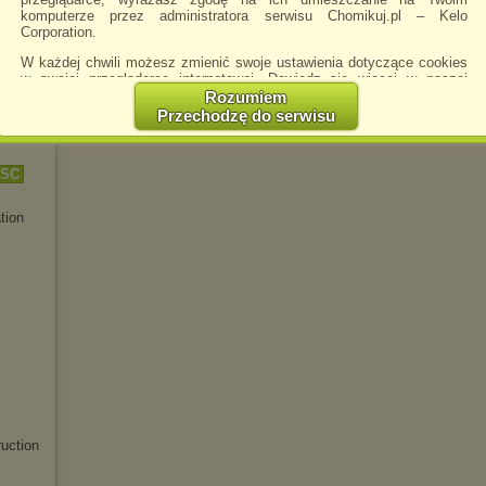
komputerze przez administratora serwisu Chomikuj.pl – Kelo
Corporation.
W każdej chwili możesz zmienić swoje ustawienia dotyczące cookies
w swojej przeglądarce internetowej. Dowiedz się więcej w naszej
Polityce Prywatności -
http://chomikuj.pl/PolitykaPrywatnosci.aspx
.
Rozumiem
Przechodzę do serwisu
Jednocześnie informujemy że zmiana ustawień przeglądarki może
spowodować ograniczenie korzystania ze strony Chomikuj.pl.
W przypadku braku twojej zgody na akceptację cookies niestety
TSC
prosimy o opuszczenie serwisu chomikuj.pl.
tion
Wykorzystanie plików cookies
przez
Zaufanych Partnerów
(dostosowanie reklam do Twoich potrzeb, analiza skuteczności działań
marketingowych).
Wyrażenie sprzeciwu spowoduje, że wyświetlana Ci reklama nie
będzie dopasowana do Twoich preferencji, a będzie to reklama
wyświetlona przypadkowo.
Istnieje możliwość zmiany ustawień przeglądarki internetowej w
sposób uniemożliwiający przechowywanie plików cookies na
urządzeniu końcowym. Można również usunąć pliki cookies,
dokonując odpowiednich zmian w ustawieniach przeglądarki
internetowej.
Pełną informację na ten temat znajdziesz pod adresem
uction
http://chomikuj.pl/PolitykaPrywatnosci.aspx
.