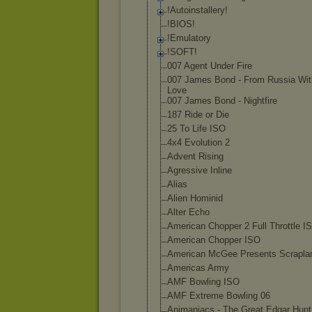
!Autoinstaller
y!
!BIOS!
!Emulatory
!SOFT!
007 Agent Under Fire
007 James Bond - From Russia Wit
Love
007 James Bond - Nightfire
187 Ride or Die
25 To Life ISO
4x4 Evolution 2
Advent Rising
Agressive Inline
Alias
Alien Hominid
Alter Echo
American Chopper 2 Full Throttle I
American Chopper ISO
American McGee Presents Scrapla
Americas Army
AMF Bowling ISO
AMF Extreme Bowling 06
Animaniacs - The Great Edgar Hunt