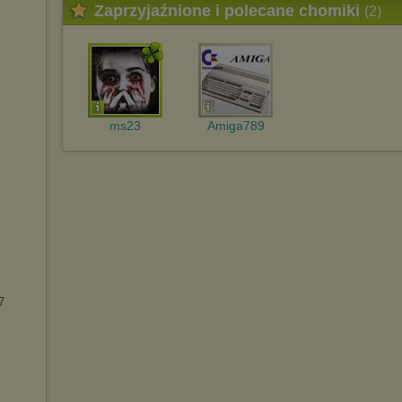
Zaprzyjaźnione i polecane chomiki
(2)
ms23
Amiga789
7