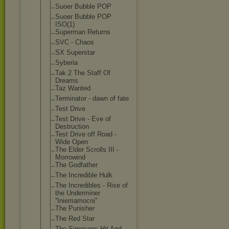
Suoer Bubble POP
Suoer Bubble POP
ISO(1)
Superman Returns
SVC - Chaos
SX Superstar
Syberia
Tak 2 The Staff Of
Dreams
Taz Wanted
Terminator - dawn of fate
Test Drive
Test Drive - Eve of
Destruction
Test Drive off Road -
Wide Open
The Elder Scrolls III -
Morrowind
The Godfather
The Incredible Hulk
The Incredibles - Rise of
the Underminer
''Iniemamocni'
'
The Punisher
The Red Star
The Simpsons Hit And