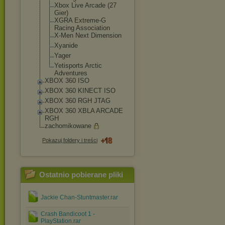
Xbox Live Arcade (27
Gier)
XGRA Extreme-G
Racing Association
X-Men Next Dimension
Xyanide
Yager
Yetisports Arctic
Adventures
XBOX 360 ISO
XBOX 360 KINECT ISO
XBOX 360 RGH JTAG
XBOX 360 XBLA ARCADE
RGH
zachomikowane
Pokazuj foldery i treści
Ostatnio pobierane pliki
Jackie Chan-Stuntmaster.rar
Crash Bandicoot 1 -
PlayStation.rar