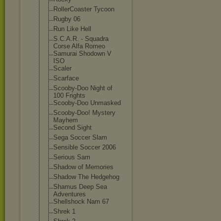
RollerCoaster Tycoon
Rugby 06
Run Like Hell
S.C.A.R. - Squadra
Corse Alfa Romeo
Samurai Shodown V
ISO
Scaler
Scarface
Scooby-Doo Night of
100 Frights
Scooby-Doo Unmasked
Scooby-Doo! Mystery
Mayhem
Second Sight
Sega Soccer Slam
Sensible Soccer 2006
Serious Sam
Shadow of Memories
Shadow The Hedgehog
Shamus Deep Sea
Adventures
Shellshock Nam 67
Shrek 1