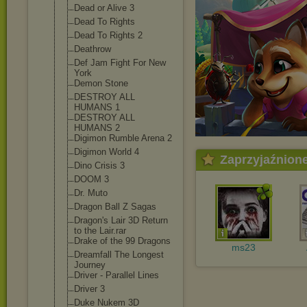
Dead or Alive 3
Dead To Rights
Dead To Rights 2
Deathrow
Def Jam Fight For New
York
Demon Stone
DESTROY ALL
HUMANS 1
DESTROY ALL
HUMANS 2
Digimon Rumble Arena 2
Digimon World 4
Zaprzyjaźnion
Dino Crisis 3
DOOM 3
Dr. Muto
Dragon Ball Z Sagas
Dragon's Lair 3D Return
to the Lair.rar
Drake of the 99 Dragons
ms23
Dreamfall The Longest
Journey
Driver - Parallel Lines
Driver 3
Duke Nukem 3D