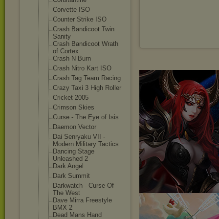
Corvette ISO
Counter Strike ISO
Crash Bandicoot Twin
Sanity
Crash Bandicoot Wrath
of Cortex
Crash N Burn
Crash Nitro Kart ISO
Crash Tag Team Racing
Crazy Taxi 3 High Roller
Cricket 2005
Crimson Skies
Curse - The Eye of Isis
Daemon Vector
Dai Senryaku VII -
Modern Military Tactics
Dancing Stage
Unleashed 2
Dark Angel
Dark Summit
Darkwatch - Curse Of
The West
Dave Mirra Freestyle
BMX 2
Dead Mans Hand