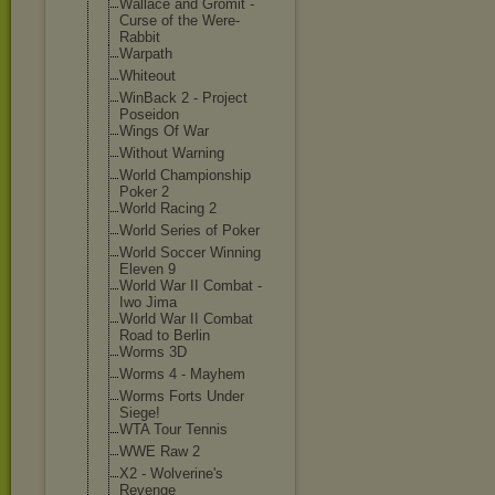
Wallace and Gromit -
Curse of the Were-
Rabbit
Warpath
Whiteout
WinBack 2 - Project
Poseidon
Wings Of War
Without Warning
World Championship
Poker 2
World Racing 2
World Series of Poker
World Soccer Winning
Eleven 9
World War II Combat -
Iwo Jima
World War II Combat
Road to Berlin
Worms 3D
Worms 4 - Mayhem
Worms Forts Under
Siege!
WTA Tour Tennis
WWE Raw 2
X2 - Wolverine's
Revenge