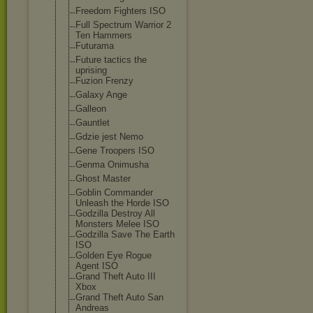
Freedom Fighters ISO
Full Spectrum Warrior 2
Ten Hammers
Futurama
Future tactics the
uprising
Fuzion Frenzy
Galaxy Ange
Galleon
Gauntlet
Gdzie jest Nemo
Gene Troopers ISO
Genma Onimusha
Ghost Master
Goblin Commander
Unleash the Horde ISO
Godzilla Destroy All
Monsters Melee ISO
Godzilla Save The Earth
ISO
Golden Eye Rogue
Agent ISO
Grand Theft Auto III
Xbox
Grand Theft Auto San
Andreas