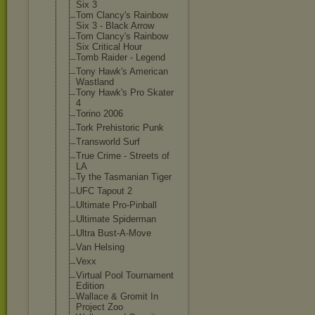
Six 3
Tom Clancy's Rainbow
Six 3 - Black Arrow
Tom Clancy's Rainbow
Six Critical Hour
Tomb Raider - Legend
Tony Hawk's American
Wastland
Tony Hawk's Pro Skater
4
Torino 2006
Tork Prehistoric Punk
Transworld Surf
True Crime - Streets of
LA
Ty the Tasmanian Tiger
UFC Tapout 2
Ultimate Pro-Pinball
Ultimate Spiderman
Ultra Bust-A-Move
Van Helsing
Vexx
Virtual Pool Tournament
Edition
Wallace & Gromit In
Project Zoo