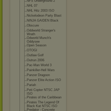
NFS Underground 2
NHL 07
NHL Hitz 2003 ISO
Nickelodeon Party Blast
NINJA GAIDEN Black
Obscure
Oddworld Stranger's
Wrath
Odworld Munch's
Oddysee
Open Season
OTOGI
Outlaw Golf
Outrun 2006
Pac-Man World 3
Painkiller-Hel
l Wars
Panzer Dragoon
Panzer Elite Action ISO
Pariah
Peti Copter NTSC JAP
ISO
Pirates of the Caribbean
Pirates The Legend Of
Black Kat NTSC ISO
Predator - Concrete