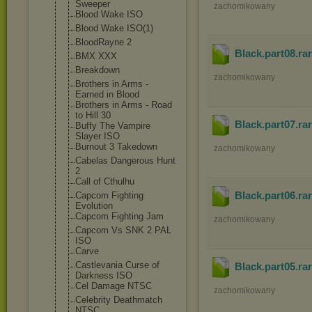
Sweeper
zachomikowany
Blood Wake ISO
Blood Wake ISO(1)
BloodRayne 2
Black.part08
.ra
BMX XXX
Breakdown
zachomikowany
Brothers in Arms -
Earned in Blood
Brothers in Arms - Road
to Hill 30
Black.part07
.ra
Buffy The Vampire
Slayer ISO
Burnout 3 Takedown
zachomikowany
Cabelas Dangerous Hunt
2
Call of Cthulhu
Black.part06
.ra
Capcom Fighting
Evolution
Capcom Fighting Jam
zachomikowany
Capcom Vs SNK 2 PAL
ISO
Carve
Castlevania Curse of
Black.part05
.ra
Darkness ISO
Cel Damage NTSC
zachomikowany
Celebrity Deathmatch
NTSC