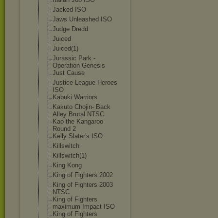
Jacked ISO
Jaws Unleashed ISO
Judge Dredd
Juiced
Juiced(1)
Jurassic Park -
Operation Genesis
Just Cause
Justice League Heroes
ISO
Kabuki Warriors
Kakuto Chojin- Back
Alley Brutal NTSC
Kao the Kangaroo
Round 2
Kelly Slater's ISO
Killswitch
Killswitch(1)
King Kong
King of Fighters 2002
King of Fighters 2003
NTSC
King of Fighters
maximum Impact ISO
King of Fighters