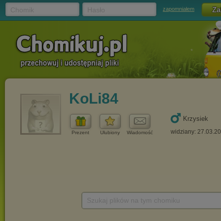
Chomik
Hasło
zapomniałem
KoLi84
Krzysiek
widziany: 27.03.2
Prezent
Ulubiony
Wiadomość
Szukaj plików na tym chomiku