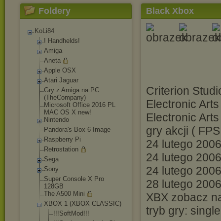
Foldery
Black Xbox
KoLi84
! Handhelds!
Amiga
Aneta
Apple OSX
Atari Jaguar
Criterion Studi
Gry z Amiga na PC
(TheCompany)
Electronic Arts
Microsoft Office 2016 PL
MAC OS X new!
Electronic Arts
Nintendo
gry akcji ( FPS
Pandora's Box 6 Image
Raspberry Pi
24 lutego 2006
Retrostation
24 lutego 2006
Sega
24 lutego 2006
Sony
Super Console X Pro
28 lutego 200
128GB
The A500 Mini
XBX zobacz n
XBOX 1 (XBOX CLASSIC)
tryb gry: sing
!!!SoftMod!!!