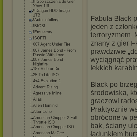
!!!Spolszczeni
a do Gier
Xbox 1!!!
!!Dragon HDD Image
1TB!
Fabuła Black p
!Autoinstaller
y!
jeden z członk
!BIOS!
!Emulatory
terroryzmem. 
!SOFT!
znany z gier F
007 Agent Under Fire
prawdziwie „d
007 James Bond - From
Russia With Love
wyciągnąć pra
007 James Bond -
Nightfire
lekkich karabi
187 Ride or Die
25 To Life ISO
4x4 Evolution 2
Black po brze
Advent Rising
środowiska, k
Agressive Inline
Alias
graczowi rado
Alien Hominid
Praktycznie ws
Alter Echo
obrócone w pe
American Chopper 2 Full
Throttle ISO
bak, ściany ul
American Chopper ISO
ładunkiem bur
American McGee