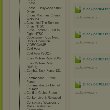
Chase
Chase - Hollywood Stunt
Black.part04
.ra
Driver
Circus Maximus Chariot
zachomikowany
Wars ISO
Classified The Sentinel
Crisis NTSC
Close Combat - First to
Fight NTSC
Black.part03
.ra
Codename - Kids Next
Door - Operation
zachomikowany
VIDEOGAME
Cold Fear
Cold Fear ISO(1)
Colin McRae Rally 2005
Black.part02
.ra
Colin McRae Rally
2005(1)
zachomikowany
Combat Task Force 121
ISO
Commandos - Strike
Force
Black.part01
.ra
Commandos 2 - Men of
Courage
Conflict Global Storm
zachomikowany
Conker Live & Reloaded
Conspiracy Weapons of
Mass Destruction
Constantine