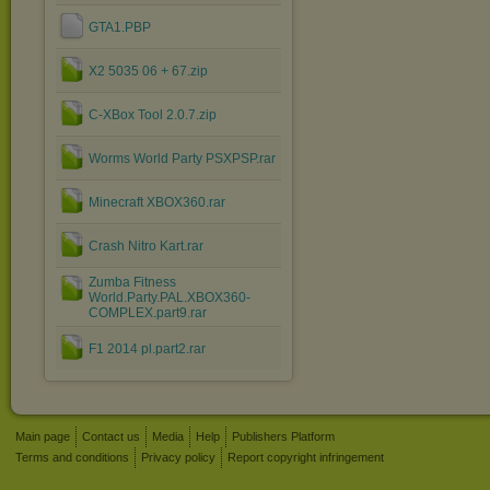
GTA1.PBP
X2 5035 06 + 67.zip
C-XBox Tool 2.0.7.zip
Worms World Party PSXPSP.rar
Minecraft XBOX360.rar
Crash Nitro Kart.rar
Zumba Fitness
World.Party.PAL.XBOX360-
COMPLEX.part9.rar
F1 2014 pl.part2.rar
Main page
Contact us
Media
Help
Publishers Platform
Terms and conditions
Privacy policy
Report copyright infringement