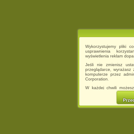
Wykorzystujemy pliki c
usprawnienia korzyst
wyświetlenia reklam dop
Jeśli nie zmienisz ust
przeglądarce, wyrażasz
komputerze przez admin
Corporation.
W każdej chwili możesz
cookies w swojej przeglą
w naszej Pol
Prze
http://chomikuj.pl/Polity
Jednocześnie informuje
może spowodować ogr
Chomikuj.pl.
W przypadku braku twojej
prosimy o opuszczenie se