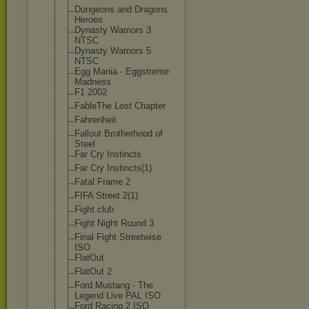
Dungeons and Dragons
Heroes
Dynasty Warriors 3
NTSC
Dynasty Warriors 5
NTSC
Egg Mania - Eggstreme
Madness
F1 2002
FableThe Lost Chapter
Fahrenheit
Fallout Brotherhood of
Steel
Far Cry Instincts
Far Cry Instincts(1)
Fatal Frame 2
FIFA Street 2(1)
Fight club
Fight Night Round 3
Final Fight Streetwise
ISO
FlatOut
FlatOut 2
Ford Mustang - The
Legend Live PAL ISO
Ford Racing 2 ISO