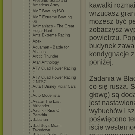
Presents Scrapland
kawałki rozma
Americas Army
AMF Bowling ISO
wrzucasz grana
AMF Extreme Bowling
możesz być pe
06
Animaniacs - The Great
zobaczysz wyp
Edgar Hunt
Antz Extreme Racing
powietrzu. Po
Apex
budynek zawali
Aquaman - Battle for
Atlantis
kondygnacje zg
Arctic Thunder
poniżej.
Atari Anthology
ATV Quad Power Racing
2
Zadania w Black
ATV Quad Power Racing
2 NTSC
co się rusza. 
Auta ( Disney Pixar Cars
)
głowę) są dod
Auto Modellista
jest nastawio
Avatar The Last
Airbender
wybuchów i sz
Azurik - Rise Of
Perathia
poświęcono tem
Babarian
Bad Boys Miami
iście westerno
Takedown
Baldur's Gate - Dark