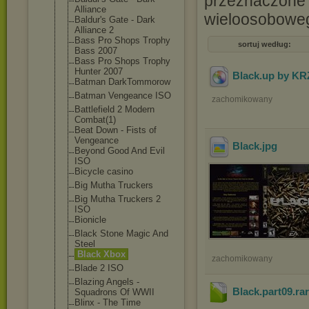
przeznaczone j
Alliance
wieloosobowe
Baldur's Gate - Dark
Alliance 2
Bass Pro Shops Trophy
sortuj według:
Bass 2007
Bass Pro Shops Trophy
Hunter 2007
Black.up by K
Batman DarkTommorow
Batman Vengeance ISO
zachomikowany
Battlefield 2 Modern
Combat(1)
Beat Down - Fists of
Vengeance
Black
.jpg
Beyond Good And Evil
ISO
Bicycle casino
Big Mutha Truckers
Big Mutha Truckers 2
ISO
Bionicle
Black Stone Magic And
Steel
Black Xbox
zachomikowany
Blade 2 ISO
Blazing Angels -
Black.part09
.ra
Squadrons Of WWII
Blinx - The Time