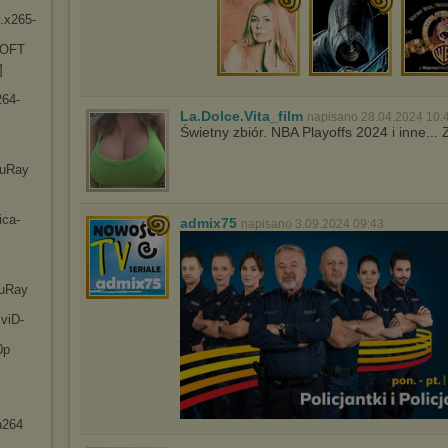
.x2
65-
-OFT
]
26
4-
La.Dolce.Vita_film
napisano 28.04.2024 10:
Świetny zbiór. NBA Playoffs 2024 i inne..
luRay
ic
a-
admix75
napisano 3.09.2024 09:43
luRay
viD
-
0p
h264