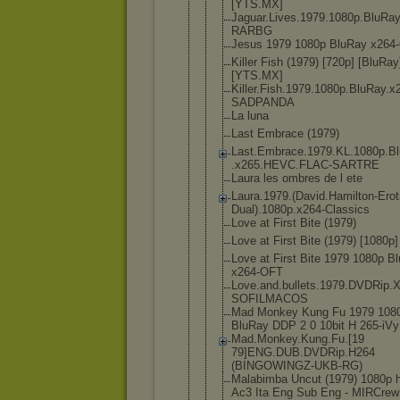
[YTS.MX]
Jaguar.Live
s.1979.1080
p.BluRay
RARBG
Jesus 1979 1080p BluRay x264
Killer Fish (1979) [720p] [BluRay
[YTS.MX]
Killer.Fish
.1979.1080p
.BluRay.x
SADPANDA
La luna
Last Embrace (1979)
Last.Embrac
e.1979.KL.1
080p.B
.x265.HEVC.
FLAC-SARTRE
Laura les ombres de l ete
Laura.1979.
(David.Hami
lton-Erot
Dual).108
0p.x264-Cla
ssics
Love at First Bite (1979)
Love at First Bite (1979) [1080p]
Love at First Bite 1979 1080p B
x264-OFT
Love.and.bu
llets.1979.
DVDRip.X
SOFILMACOS
Mad Monkey Kung Fu 1979 108
BluRay DDP 2 0 10bit H 265-iVy
Mad.Monkey.
Kung.Fu.[19
79]ENG.DUB.
DVDRip.H264
(BINGOWINGZ
-UKB-RG)
Malabimba Uncut (1979) 1080p 
Ac3 Ita Eng Sub Eng - MIRCrew