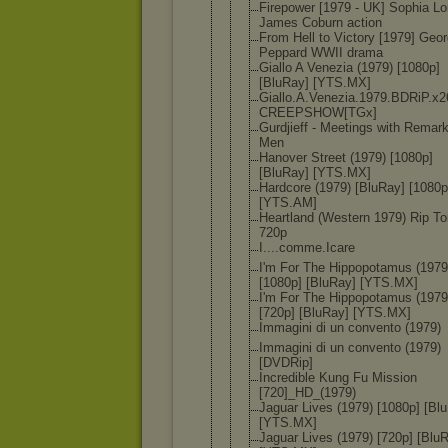
Firepower [1979 - UK] Sophia Lo
James Coburn action
From Hell to Victory [1979] Geo
Peppard WWII drama
Giallo A Venezia (1979) [1080p]
[BluRay] [YTS.MX]
Giallo.A.Ve
nezia.1979.
BDRiP.x2
CREEPSHOW[T
Gx]
Gurdjieff - Meetings with Remar
Men
Hanover Street (1979) [1080p]
[BluRay] [YTS.MX]
Hardcore (1979) [BluRay] [1080p
[YTS.AM]
Heartland (Western 1979) Rip To
720p
I....comme.
Icare
I'm For The Hippopotamu
s (1979
[1080p] [BluRay] [YTS.MX]
I'm For The Hippopotamu
s (1979
[720p] [BluRay] [YTS.MX]
Immagini di un convento (1979)
Immagini di un convento (1979)
[DVDRip]
Incredible Kung Fu Mission
[720]_HD_(1
979)
Jaguar Lives (1979) [1080p] [Bl
[YTS.MX]
Jaguar Lives (1979) [720p] [Blu