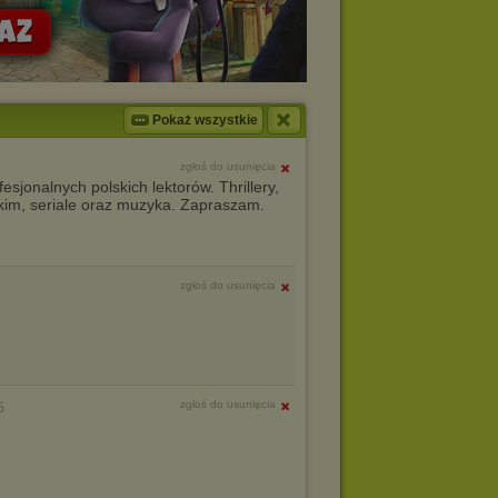
Pokaż wszystkie
zgłoś do usunięcia
sjonalnych polskich lektorów. Thrillery,
skim, seriale oraz muzyka. Zapraszam.
zgłoś do usunięcia
zgłoś do usunięcia
5