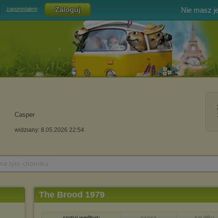
Nie masz j
zapomniałem
Casper
widziany: 8.05.2026 22:54
 na tym chomiku
The Brood 1979
sortuj według:
nazwa
typ pliku