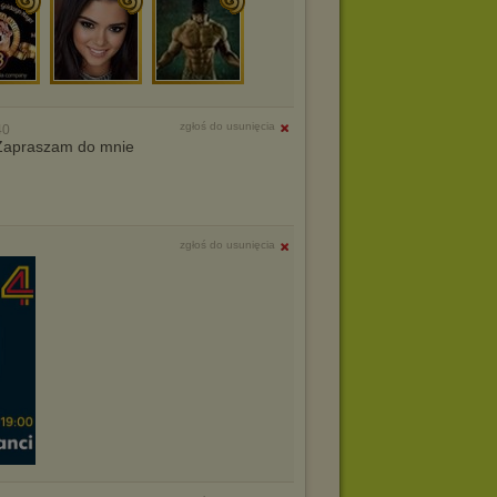
zgłoś do usunięcia
40
. Zapraszam do mnie
zgłoś do usunięcia