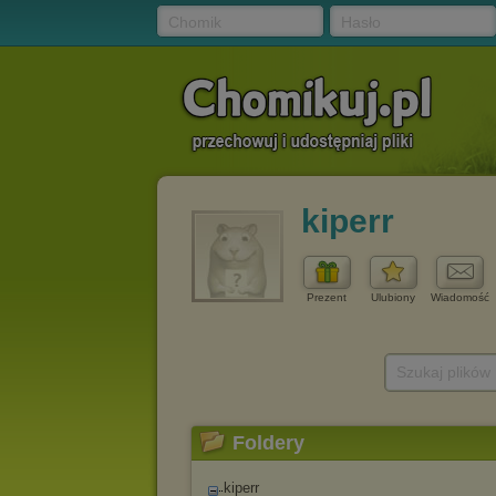
Chomik
Hasło
kiperr
Prezent
Ulubiony
Wiadomość
Szukaj plików
Foldery
kiperr