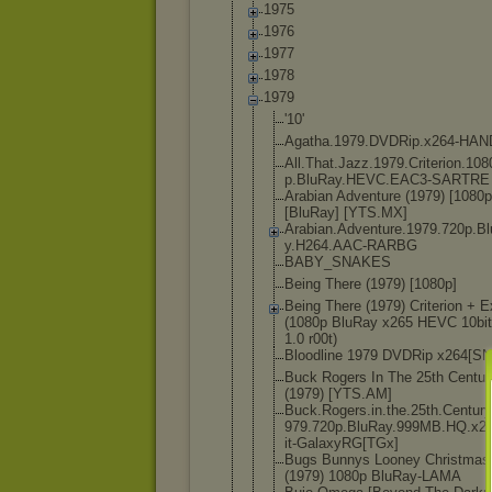
1975
1976
1977
1978
1979
'10'
Agatha.1979
.DVDRip.x26
4-HAN
All.That.Ja
zz.1979.Cri
terion.108
p.BluRay.HE
VC.EAC3-SAR
TRE
Arabian Adventure (1979) [1080p
[BluRay] [YTS.MX]
Arabian.Adv
enture.1979
.720p.B
y.H264.AAC-
RARBG
BABY_SNAKES
Being There (1979) [1080p]
Being There (1979) Criterion + E
(1080p BluRay x265 HEVC 10bi
1.0 r00t)
Bloodline 1979 DVDRip x264[SN
Buck Rogers In The 25th Centur
(1979) [YTS.AM]
Buck.Rogers
.in.the.25t
h.Century
979.720p.Bl
uRay.999MB.
HQ.x26
it-GalaxyRG
[TGx]
Bugs Bunnys Looney Christmas
(1979) 1080p BluRay-LAMA