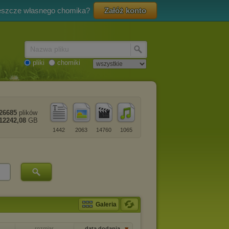
eszcze własnego chomika?
Załóż konto
Nazwa pliku
pliki
chomiki
26685
plików
12242,08
GB
1442
2063
14760
1065
Galeria
rozmiar
data dodania