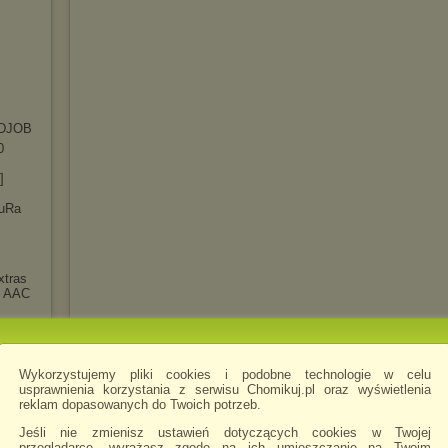
DJOB
0
]
luRa
xtras
t AAC
]
y
.1
Wykorzystujemy pliki cookies i podobne technologie w celu
5.10b
usprawnienia korzystania z serwisu Chomikuj.pl oraz wyświetlenia
reklam dopasowanych do Twoich potrzeb.
 Tales
Jeśli nie zmienisz ustawień dotyczących cookies w Twojej
przeglądarce, wyrażasz zgodę na ich umieszczanie na Twoim