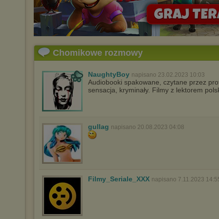
Chomikowe rozmowy
NaughtyBoy
napisano 23.02.2023 10:03
Audiobooki spakowane, czytane przez profe
sensacja, kryminały. Filmy z lektorem pol
gullag
napisano 20.08.2023 04:08
Filmy_Seriale_XXX
napisano 7.11.2023 14:5