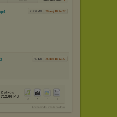
mp4
712,6 MB
28 maj 18 14:27
xt
40 KB
25 maj 18 13:27
2
plików
712,66
MB
0
1
0
1
bezpośredni link do folderu