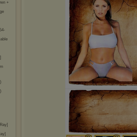
ren +
rge
64-
kable
]
rn
)
)
uRay]
Ray]