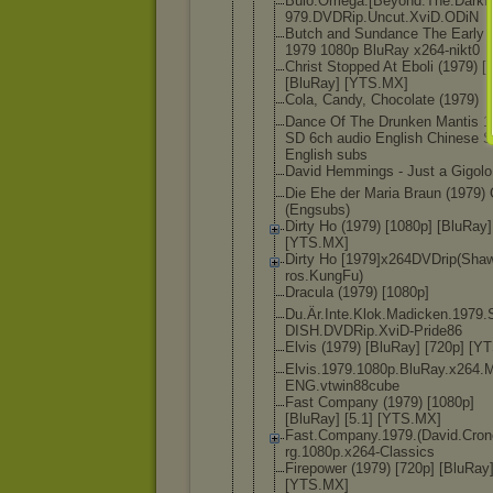
Buio.Omega.
[Beyond.The
.Darkn
979.DVDRip.
Uncut.XviD.
ODiN
Butch and Sundance The Early 
1979 1080p BluRay x264-nikt0
Christ Stopped At Eboli (1979) [
[BluRay] [YTS.MX]
Cola, Candy, Chocolate (1979)
Dance Of The Drunken Mantis 1
SD 6ch audio English Chinese 
English subs
David Hemmings - Just a Gigolo
Die Ehe der Maria Braun (1979)
(Engsubs)
Dirty Ho (1979) [1080p] [BluRay]
[YTS.MX]
Dirty Ho [1979]x264D
VDrip(Sha
ros.KungFu)
Dracula (1979) [1080p]
Du.Är.Inte.
Klok.Madick
en.1979
DISH.DVDRip
.XviD-Pride
86
Elvis (1979) [BluRay] [720p] [Y
Elvis.1979.
1080p.BluRa
y.x264.
ENG.vtwin88
cube
Fast Company (1979) [1080p]
[BluRay] [5.1] [YTS.MX]
Fast.Compan
y.1979.(Dav
id.Cro
rg.1080p.x2
64-Classics
Firepower (1979) [720p] [BluRay
[YTS.MX]