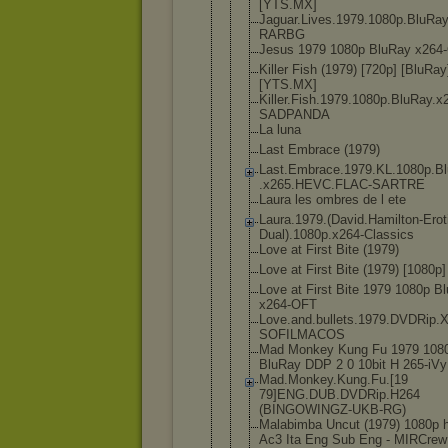
[YTS.MX]
Jaguar.Live
s.1979.1080
p.BluRay
RARBG
Jesus 1979 1080p BluRay x264
Killer Fish (1979) [720p] [BluRay
[YTS.MX]
Killer.Fish
.1979.1080p
.BluRay.x
SADPANDA
La luna
Last Embrace (1979)
Last.Embrac
e.1979.KL.1
080p.B
.x265.HEVC.
FLAC-SARTRE
Laura les ombres de l ete
Laura.1979.
(David.Hami
lton-Erot
Dual).108
0p.x264-Cla
ssics
Love at First Bite (1979)
Love at First Bite (1979) [1080p]
Love at First Bite 1979 1080p B
x264-OFT
Love.and.bu
llets.1979.
DVDRip.X
SOFILMACOS
Mad Monkey Kung Fu 1979 108
BluRay DDP 2 0 10bit H 265-iVy
Mad.Monkey.
Kung.Fu.[19
79]ENG.DUB.
DVDRip.H264
(BINGOWINGZ
-UKB-RG)
Malabimba Uncut (1979) 1080p 
Ac3 Ita Eng Sub Eng - MIRCrew