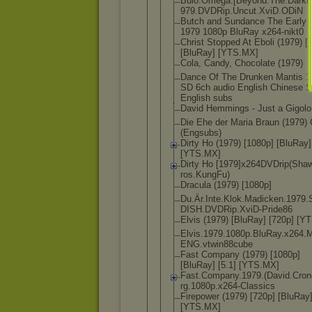
Buio.Omega.
[Beyond.The
.Darkn
979.DVDRip.
Uncut.XviD.
ODiN
Butch and Sundance The Early 
1979 1080p BluRay x264-nikt0
Christ Stopped At Eboli (1979) [
[BluRay] [YTS.MX]
Cola, Candy, Chocolate (1979)
Dance Of The Drunken Mantis 1
SD 6ch audio English Chinese 
English subs
David Hemmings - Just a Gigolo
Die Ehe der Maria Braun (1979)
(Engsubs)
Dirty Ho (1979) [1080p] [BluRay]
[YTS.MX]
Dirty Ho [1979]x264D
VDrip(Sha
ros.KungFu)
Dracula (1979) [1080p]
Du.Är.Inte.
Klok.Madick
en.1979
DISH.DVDRip
.XviD-Pride
86
Elvis (1979) [BluRay] [720p] [Y
Elvis.1979.
1080p.BluRa
y.x264.
ENG.vtwin88
cube
Fast Company (1979) [1080p]
[BluRay] [5.1] [YTS.MX]
Fast.Compan
y.1979.(Dav
id.Cro
rg.1080p.x2
64-Classics
Firepower (1979) [720p] [BluRay
[YTS.MX]