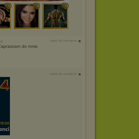
zgłoś do usunięcia
40
. Zapraszam do mnie
zgłoś do usunięcia