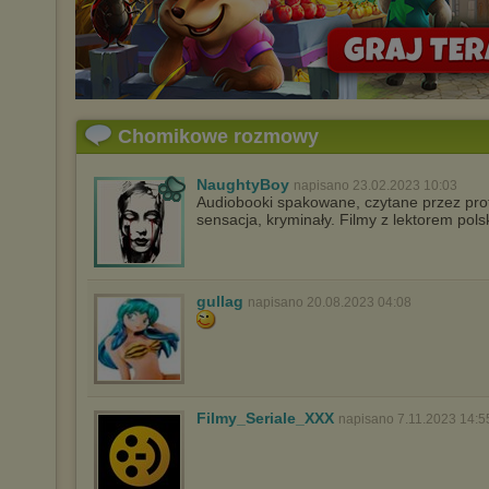
Chomikowe rozmowy
NaughtyBoy
napisano 23.02.2023 10:03
Audiobooki spakowane, czytane przez profe
sensacja, kryminały. Filmy z lektorem pol
gullag
napisano 20.08.2023 04:08
Filmy_Seriale_XXX
napisano 7.11.2023 14:5