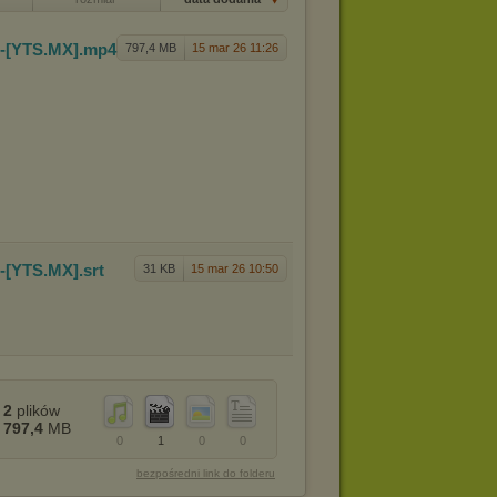
C-[YTS.M
X]
.mp4
797,4 MB
15 mar 26 11:26
C-[YTS.M
X]
.srt
31 KB
15 mar 26 10:50
2
plików
797,4
MB
0
1
0
0
bezpośredni link do folderu