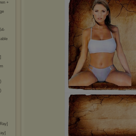
ren +
rge
64-
kable
]
rn
)
)
uRay]
Ray]