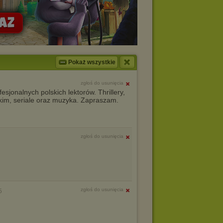
Pokaż wszystkie
zgłoś do usunięcia
sjonalnych polskich lektorów. Thrillery,
skim, seriale oraz muzyka. Zapraszam.
zgłoś do usunięcia
zgłoś do usunięcia
5