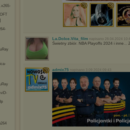
.x2
65-
-OFT
]
26
4-
La.Dolce.Vita_film
napisano 28.04.2024 10:
Świetny zbiór. NBA Playoffs 2024 i inne..
luRay
ic
a-
admix75
napisano 3.09.2024 09:43
luRay
viD
-
0p
h264