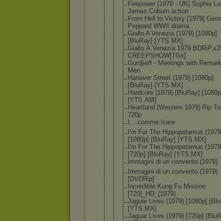
Firepower [1979 - UK] Sophia Lo
James Coburn action
From Hell to Victory [1979] Geo
Peppard WWII drama
Giallo A Venezia (1979) [1080p]
[BluRay] [YTS.MX]
Giallo.A.Ve
nezia.1979.
BDRiP.x2
CREEPSHOW[T
Gx]
Gurdjieff - Meetings with Remar
Men
Hanover Street (1979) [1080p]
[BluRay] [YTS.MX]
Hardcore (1979) [BluRay] [1080p
[YTS.AM]
Heartland (Western 1979) Rip To
720p
I....comme.
Icare
I'm For The Hippopotamu
s (1979
[1080p] [BluRay] [YTS.MX]
I'm For The Hippopotamu
s (1979
[720p] [BluRay] [YTS.MX]
Immagini di un convento (1979)
Immagini di un convento (1979)
[DVDRip]
Incredible Kung Fu Mission
[720]_HD_(1
979)
Jaguar Lives (1979) [1080p] [Bl
[YTS.MX]
Jaguar Lives (1979) [720p] [Blu