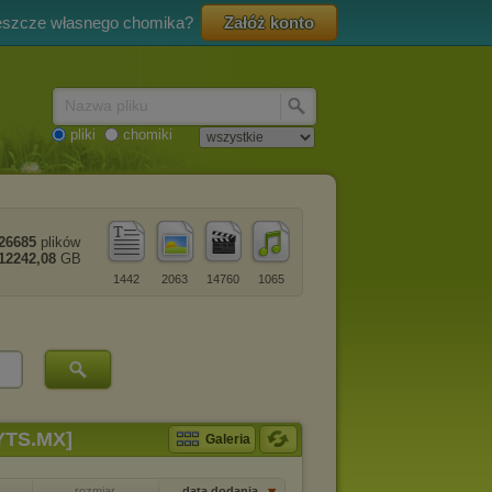
eszcze własnego chomika?
Załóż konto
Nazwa pliku
pliki
chomiki
26685
plików
12242,08
GB
1442
2063
14760
1065
[YTS.MX]
Galeria
rozmiar
data dodania