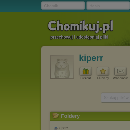
Chomik
Hasło
kiperr
Prezent
Ulubiony
Wiadomość
Szukaj plików
Foldery
kiperr