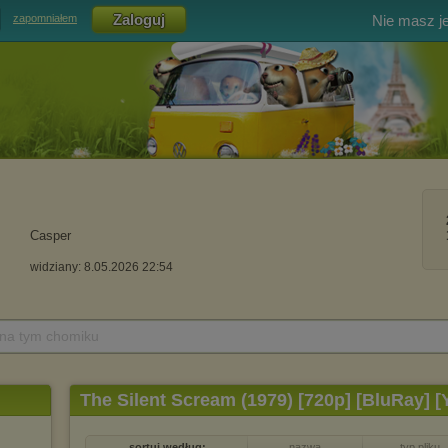
Nie masz j
zapomniałem
Casper
widziany: 8.05.2026 22:54
 na tym chomiku
The Silent Scream (1979) [720p] [BluRay] 
sortuj według:
nazwa
typ pliku