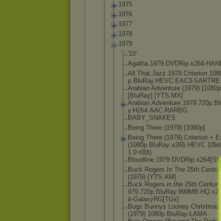
1975
1976
1977
1978
1979
'10'
Agatha.1979
.DVDRip.x26
4-HAN
All.That.Ja
zz.1979.Cri
terion.108
p.BluRay.HE
VC.EAC3-SAR
TRE
Arabian Adventure (1979) [1080p
[BluRay] [YTS.MX]
Arabian.Adv
enture.1979
.720p.B
y.H264.AAC-
RARBG
BABY_SNAKES
Being There (1979) [1080p]
Being There (1979) Criterion + E
(1080p BluRay x265 HEVC 10bi
1.0 r00t)
Bloodline 1979 DVDRip x264[SN
Buck Rogers In The 25th Centur
(1979) [YTS.AM]
Buck.Rogers
.in.the.25t
h.Century
979.720p.Bl
uRay.999MB.
HQ.x26
it-GalaxyRG
[TGx]
Bugs Bunnys Looney Christmas
(1979) 1080p BluRay-LAMA