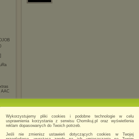
DJOB
0
]
luRa
xtras
t AAC
]
y
.1
Wykorzystujemy pliki cookies i podobne technologie w celu
5.10b
usprawnienia korzystania z serwisu Chomikuj.pl oraz wyświetlenia
reklam dopasowanych do Twoich potrzeb.
 Tales
Jeśli nie zmienisz ustawień dotyczących cookies w Twojej
przeglądarce, wyrażasz zgodę na ich umieszczanie na Twoim