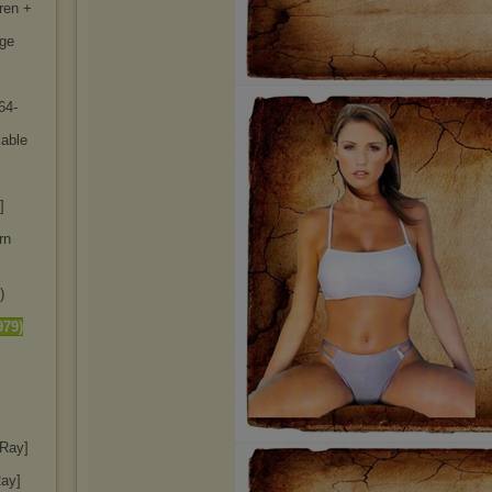
ren +
rge
64-
kable
]
rn
)
979)
uRay]
Ray]