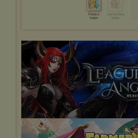
Pobierz
Zachomikuj
folder
folder