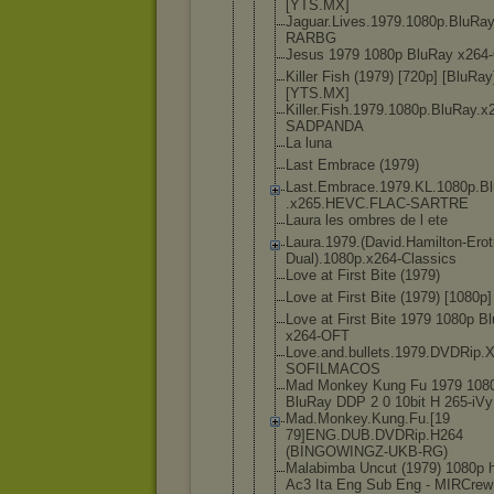
[YTS.MX]
Jaguar.Live
s.1979.1080
p.BluRay
RARBG
Jesus 1979 1080p BluRay x264
Killer Fish (1979) [720p] [BluRay
[YTS.MX]
Killer.Fish
.1979.1080p
.BluRay.x
SADPANDA
La luna
Last Embrace (1979)
Last.Embrac
e.1979.KL.1
080p.B
.x265.HEVC.
FLAC-SARTRE
Laura les ombres de l ete
Laura.1979.
(David.Hami
lton-Erot
Dual).108
0p.x264-Cla
ssics
Love at First Bite (1979)
Love at First Bite (1979) [1080p]
Love at First Bite 1979 1080p B
x264-OFT
Love.and.bu
llets.1979.
DVDRip.X
SOFILMACOS
Mad Monkey Kung Fu 1979 108
BluRay DDP 2 0 10bit H 265-iVy
Mad.Monkey.
Kung.Fu.[19
79]ENG.DUB.
DVDRip.H264
(BINGOWINGZ
-UKB-RG)
Malabimba Uncut (1979) 1080p 
Ac3 Ita Eng Sub Eng - MIRCrew