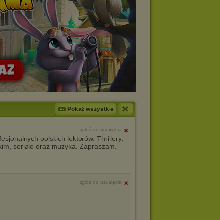
Pokaż wszystkie
zgłoś do usunięcia
sjonalnych polskich lektorów. Thrillery,
skim, seriale oraz muzyka. Zapraszam.
zgłoś do usunięcia