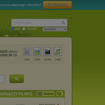
eszcze własnego chomika?
Załóż konto
Nazwa pliku
pliki
chomiki
26685
plików
12242,08
GB
1442
2063
14760
1065
BluRay] [YTS.MX]
Galeria
rozmiar
data dodania