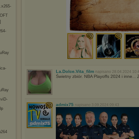
.x2
65-
-OFT
]
26
4-
luRay
ic
a-
La.Dolce.Vita_film
napisano 28.04.2024 10:
Świetny zbiór. NBA Playoffs 2024 i inne..
luRay
viD
-
admix75
napisano 3.09.2024 09:43
0p
h264