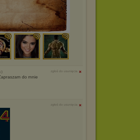
zgłoś do usunięcia
40
. Zapraszam do mnie
zgłoś do usunięcia