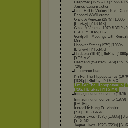
Firepower [1979 - UK] Sophia Lo
James Coburn action
From Hell to Victory [1979] Geo
Peppard WWII drama
Giallo A Venezia (1979) [1080p]
[BluRay] [YTS.MX]
Giallo.A.Ve
nezia.1979.
BDRiP.x2
CREEPSHOW[T
Gx]
Gurdjieff - Meetings with Remar
Men
Hanover Street (1979) [1080p]
[BluRay] [YTS.MX]
Hardcore (1979) [BluRay] [1080p
[YTS.AM]
Heartland (Western 1979) Rip To
720p
I....comme.
Icare
I'm For The Hippopotamu
s (1979
[1080p] [BluRay] [YTS.MX]
I'm For The Hippopotamu
s (1
[720p] [BluRay] [YTS.MX]
Immagini di un convento (1979)
Immagini di un convento (1979)
[DVDRip]
Incredible Kung Fu Mission
[720]_HD_(1
979)
Jaguar Lives (1979) [1080p] [Bl
[YTS.MX]
Jaguar Lives (1979) [720p] [Blu