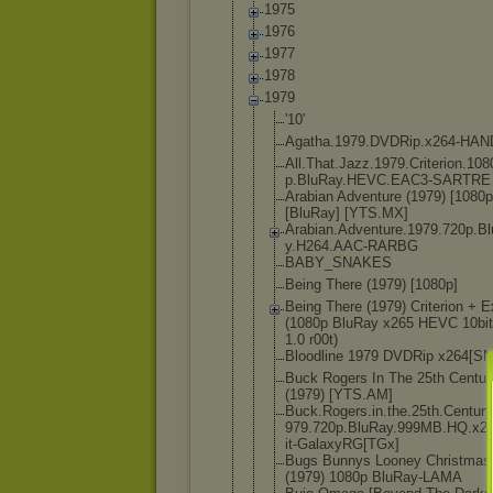
1975
1976
1977
1978
1979
'10'
Agatha.1979
.DVDRip.x26
4-HAN
All.That.Ja
zz.1979.Cri
terion.108
p.BluRay.HE
VC.EAC3-SAR
TRE
Arabian Adventure (1979) [1080p
[BluRay] [YTS.MX]
Arabian.Adv
enture.1979
.720p.B
y.H264.AAC-
RARBG
BABY_SNAKES
Being There (1979) [1080p]
Being There (1979) Criterion + E
(1080p BluRay x265 HEVC 10bi
1.0 r00t)
Bloodline 1979 DVDRip x264[SN
Buck Rogers In The 25th Centur
(1979) [YTS.AM]
Buck.Rogers
.in.the.25t
h.Century
979.720p.Bl
uRay.999MB.
HQ.x26
it-GalaxyRG
[TGx]
Bugs Bunnys Looney Christmas
(1979) 1080p BluRay-LAMA