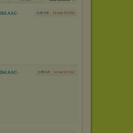
x264.AAC
-
0,89 GB
14 mar 26 9:55
x264.AAC
-
0,89 GB
11 kwi 21 0:12