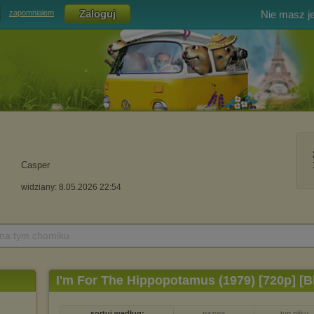
Nie masz j
zapomniałem
Casper
widziany: 8.05.2026 22:54
 na tym chomiku
I'm For The Hippopotamus (1979) [720p] [
sortuj według:
nazwa
typ pliku