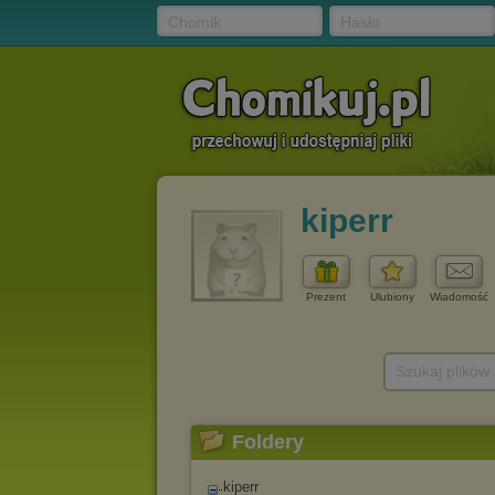
Chomik
Hasło
kiperr
Prezent
Ulubiony
Wiadomość
Szukaj plików
Foldery
kiperr