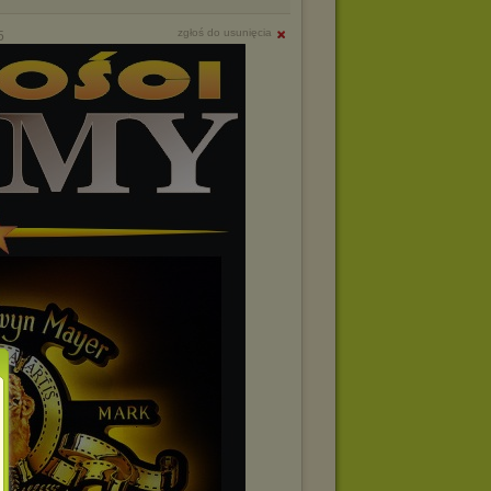
zgłoś do usunięcia
5