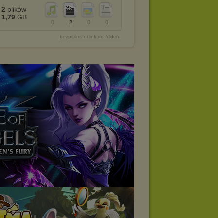
2
plików
1,79
GB
0
2
0
0
bezpośredni link do folderu