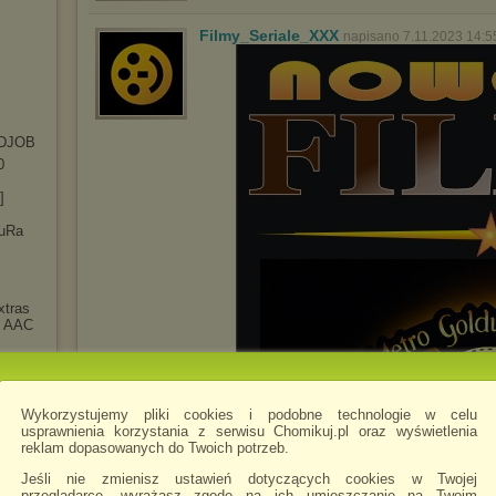
Filmy_Seriale_XXX
napisano 7.11.2023 14:5
DJOB
0
]
luRa
xtras
t AAC
]
y
.1
Wykorzystujemy pliki cookies i podobne technologie w celu
5.10b
usprawnienia korzystania z serwisu Chomikuj.pl oraz wyświetlenia
reklam dopasowanych do Twoich potrzeb.
 Tales
Jeśli nie zmienisz ustawień dotyczących cookies w Twojej
przeglądarce, wyrażasz zgodę na ich umieszczanie na Twoim