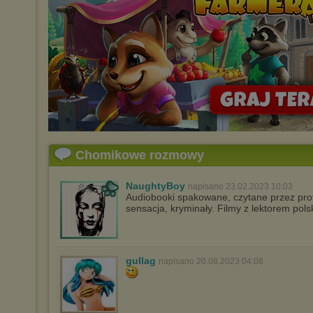
Chomikowe rozmowy
NaughtyBoy
napisano 23.02.2023 10:03
Audiobooki spakowane, czytane przez profe
sensacja, kryminały. Filmy z lektorem pol
gullag
napisano 20.08.2023 04:08