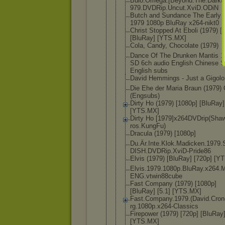
Buio.Omega.
[Beyond.The
.Darkn
979.DVDRip.
Uncut.XviD.
ODiN
Butch and Sundance The Early 
1979 1080p BluRay x264-nikt0
Christ Stopped At Eboli (1979) [
[BluRay] [YTS.MX]
Cola, Candy, Chocolate (1979)
Dance Of The Drunken Mantis 1
SD 6ch audio English Chinese 
English subs
David Hemmings - Just a Gigolo
Die Ehe der Maria Braun (1979)
(Engsubs)
Dirty Ho (1979) [1080p] [BluRay]
[YTS.MX]
Dirty Ho [1979]x264D
VDrip(Sha
ros.KungFu)
Dracula (1979) [1080p]
Du.Är.Inte.
Klok.Madick
en.1979
DISH.DVDRip
.XviD-Pride
86
Elvis (1979) [BluRay] [720p] [Y
Elvis.1979.
1080p.BluRa
y.x264.
ENG.vtwin88
cube
Fast Company (1979) [1080p]
[BluRay] [5.1] [YTS.MX]
Fast.Compan
y.1979.(Dav
id.Cro
rg.1080p.x2
64-Classics
Firepower (1979) [720p] [BluRay
[YTS.MX]